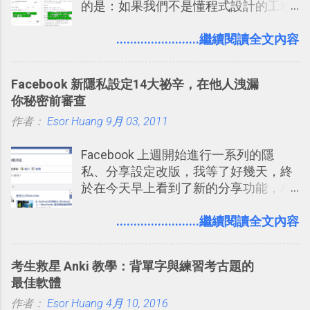
的是：如果我們不是懂程式設計的工程
一時間推薦 Trello 的時機，但在這段時
師， 一般人要怎麼快速上手 OpenAI
間的使用經驗下，剛好可以讓我整理沉
（ChatGPT） 的 Codex 工具？ 如何用
........................繼續閱讀全文內容
澱自己的使用方法，歸納出「 為什麼值
這個 AI 助理，協助我們處理電腦硬碟資
得試試看 Trello 的關鍵特色 」，然後轉
料夾中的工作文件、任務成果，進一步
化成這篇文章深入淺出的 Trello 上手教
Facebook 新隱私設定14大祕辛，在他人洩漏
打造一個更自動化的電腦工作流程。
學。 2015/6/13 新增： 免費專案管理軟
你秘密前審查
體推薦！困難計畫簡單管理 13 種工具
作者：
Esor Huang
9月 03, 2011
2016 年新增 ： 如何將 Trello 切換到繁
體中文版？網頁 App 全中文化
Facebook 上週開始進行一系列的隱
2016/7/7 新增 ： 如何活用 Trello 記
私、分享設定改版，我等了好幾天，終
帳？我的理財計畫心得與看板範本
於在今天早上看到了新的分享功能，相
2016/7/13 新增： 如何將網頁資料快速
信台灣用戶大多數應該也都已經可以使
剪貼到 Trello？收集專案資料技巧
用新版的分享功能與隱私設定。 嚴格來
........................繼續閱讀全文內容
2016/8 新增： Trello 開放「強化功能」
說，這次新版設定大多數都是以前就有
讓免費用戶串聯 Evernote 等雲端服務
的功能，只是現在換到比較好操作的位
2016/8 新增 ： Trello 卡片自訂欄位密
考生救星 Anki 教學：背單字與練習考古題的
置。不過有一項很實用的設定是新增
技！最想要的強大 Trello 客製化範例教
最佳軟體
的， 那就是可以 事先審查 朋友「標籤
學 2016/11 新增： [時間技客-7] 重要緊
作者：
Esor Huang
你」的內容，決定要不要讓其他朋友看
4月 10, 2016
急時間管理四象限在 Trello 活用與範本