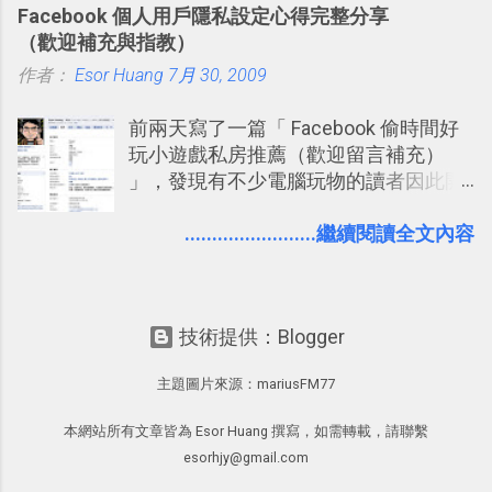
Facebook 個人用戶隱私設定心得完整分享
大綱收合、目錄連結、錨點連結，整理
練習的記憶卡片，自動規劃要延期複習
（歡迎補充與指教）
超長筆記應用案例分享 新功能教學： 會
的卡片，每天自動產生記憶練習題，這
作者：
Esor Huang
議記錄不麻煩！我常用兩個 Evernote AI
7月 30, 2009
樣的軟體中最受好評的，或許就是今天
功能整理錄音、手寫筆記 更新功能教
要推薦的 「 Anki 」 。
前兩天寫了一篇「 Facebook 偷時間好
學： Evernote 新增類似 Google 文件的
玩小遊戲私房推薦（歡迎留言補充）
「免帳號登入」多人同步編輯功能
」，發現有不少電腦玩物的讀者因此開
始加入Facebook。整體來說，
Facebook確 實是目前最好的社群、社
........................繼續閱讀全文內容
交服務之一，它優秀的互動配對機制，
讓你可以在Facebook中體驗到最即時而
有趣的交友聯繫： 例如你可以看到朋友
技術提供：Blogger
又加入了哪個社團？某位好友又出現在
哪張相片中？或者有哪些朋友正熱衷於
主題圖片來源：
mariusFM77
哪個遊戲？但也正因為如此，Facebook
如何分析使用你的個人資料而達到這種
本網站所有文章皆為 Esor Huang 撰寫，如需轉載，請聯繫
社群效果？則是很多人感到疑慮的部
esorhjy@gmail.com
份，也是惡意程式有可能利用的部份 。