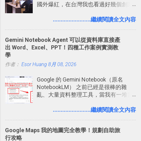
國外爆紅，在台灣我也看過好幾個創業
團隊使用 Slack 來做公司內部的訊息管
理，到底 Slack 有什麼魅力？它是不是
........................繼續閱讀全文內容
比起 LINE 或 Facebook 或 Email 更能有
效率的管理團隊溝通呢？我自己今年也
Gemini Notebook Agent 可以從資料庫直接產
有機會在一個專案合作中使用了 Slack
出 Word、Excel、PPT！四種工作案例實測教
一段時間，我覺得它吸引人之處有三
學
點： 1. 「 很有趣 」： Slack 裡擁有跟
作者：
Esor Huang
LINE 或 Facebook 一樣易於讓公司同事
8月 08, 2026
聊天打屁、傳送有趣影音圖文的功能。
Google 的 Gemini Notebook（原名
2. 「 有效率 」：但是 Slack 的頻道、群
NotebookLM） 之前已經是很棒的雜
組機制讓茶水間的聊天，不會干擾工作
亂、大量資料整理工具，當我有一堆需
的討論，並且星號與釘選功能讓每個同
要抓出相關重點的研究資料，或是有大
事可以從聊天中記錄重點。 3. 「 有彈性
量格式不一的混亂工作文件需要彙整，
........................繼續閱讀全文內容
」： Slack 的架構可以讓每一個團隊設
我都喜歡用 Gemini Notebook 作第一階
計出符合自己需求的通訊平台， Slack
段的整理，整理好後再交給 ChatGPT 或
的軟體則讓同事可以在任何地方和公司
Google Maps 我的地圖完全教學！規劃自助旅
Codex 這樣的 AI 工作作進階處理。
保持聯繫。 如果你需要中文版的同類平
行攻略
台，可以參考： JANDI 高效率團隊通訊