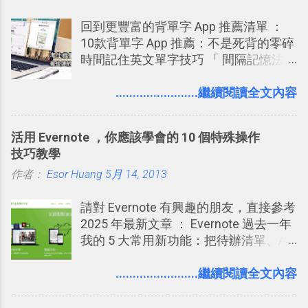
到這些標籤。 具體來說，朋友如果把你
下載 2017/2 新增 ： Trello 團隊如何使
回到更豐富的背單字 App 推薦清單 ：
標籤在他的訊息中，或是想把你標籤在
用 Trello？ 8個專案排程協作重點技巧
10款背單字 App 推薦：不是死背的零碎
相片圖片裡，現在你都多了一個「事先
2017/6 新增： 如何用 Trello 規劃自助
時間記住英文單字技巧 「 間隔記憶法
審查」的機制，可以決定這些你被標籤
旅行？我的 Trello 行程計畫使用技巧教
」，是指透過特定時間的反覆記憶，把
的內容可不可以出現在你的個人檔案塗
學 2017/7 新增： 如何讓 Trello 列表與
短期記憶變成長期記憶。 舉例來說我今
........................繼續閱讀全文內容
鴉牆上，從而禁止可能的祕密被你其他
卡片不再落落長？專案管理的5個關鍵
天記住一個單字，相關一兩天之後我可
朋友看到。 當然，這也可以最大程度的
技巧 2017/8/23 新增 ： 如何用 Trello 做
能快要忘記，這時再次複習，記憶就增
杜絕遊戲、廣告討厭的標籤行為。
子彈筆記？我的 Trello GTD 方法範例看
活用 Evernote ，你應該學會的 10 個特殊操作
強；然後下次快要忘記可能變成相隔一
板分享
技巧教學
個禮拜，這時再次複習，就能把記憶強
作者：
Esor Huang
化，讓記憶延長到可能半個月；那時候
5月 14, 2013
再做一次複習，或許我們就擁有了接下
請對 Evernote 有興趣的朋友，直接參考
來一個月的記憶長度！就這樣反覆慢慢
2025 年最新文章 ： Evernote 過去一年
拉長時間練習，就能讓一個東西成為腦
我的 5 大常用新功能：把待辦清單、AI
海中更深刻的記憶。 問題是，當我們一
辨識、長專案筆記裝進第二大腦 新功能
次要記住 1000 個英文單字，或是一次
介紹文章： 把不同筆記中的待辦清單統
........................繼續閱讀全文內容
要準備數百個考試問題時，自己手動進
一管理！ Evernote 強化原本已經很好用
行間隔記憶法的練習不是很累嗎？所以
的工作事項功能 新功能教學： Evernote
就有了自動化的工具，幫助我們管理要