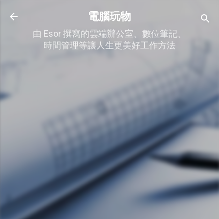
跳到主要內容
電腦玩物
由 Esor 撰寫的雲端辦公室、數位筆記、
時間管理等讓人生更美好工作方法