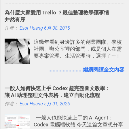
片貼在紙本手帳上 這時候，有什麼方法
充許多旅遊圖文資料，讓這張地圖就是
可以快速把數位照片「洗」成實體照
旅遊手冊。 好看的自訂地圖一方面旅行
為什麼大家愛用 Trello ？最佳整理教學讓事情
片？而且最好能不花時間、立即拿到、
時帶來好心情，二方面事後就是最好的
井然有序
價格也不貴呢？ 如果家裡沒有印表機
旅遊回憶之一。 自訂地圖還能跟朋友共
作者：
Esor Huang
（或是沒有好的印表機），又不想跑照
6月 08, 2015
享合作，讓彼此都能在手機上查看這次
相館，那麼這時候 「便利商店」同樣也
旅行地圖。
這幾年看到身邊許多的創業團隊、學校
提供了印照片的服務 ，而且價格不貴，
社團、辦公室裡的部門，或是個人在需
可以立即拿到，操作流程也十分簡單。
要專案管理、生活管理時，選擇了一個
之前我在電腦玩物分享過：「 不需買印
叫做「 Trello 」的雲端服務，這到底是
表機也免隨身碟， 7-11 全家雲端列印超
一個什麼樣的管理工具，讓這麼多人都
........................繼續閱讀全文內容
方便教學 」。這篇文章則從印照片出
愛用 Trello ？在電腦玩物上，我也從旁
發： 同樣的不需買印表機、不需隨身
敲側擊的角度，寫過幾篇「 Trello 概
碟，就能快速印出高品質的照片成品。
一般人如何快速上手 Codex 超完整圖文教學：
念」的管理教學文章： 把 Evernote 當
讓 AI 助理整理文件表格，建立自動化流程
作 Trello！ Kanbanote 筆記看板管理法
作者：
Esor Huang
Google Drive 變身 Trello ！幫雲端硬碟
5月 01, 2026
建立專案看板 但是，我自己也一直使用
一般人也能快速上手的 AI Agent：
著 Trello ，卻還沒有在電腦玩物上寫過
Codex 電腦端軟體 今天這篇文章想分享
一篇完整的介紹！雖然錯過了幾年前第