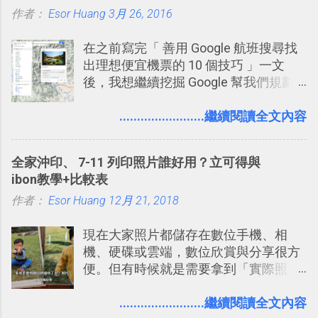
作者：
Esor Huang
3月 26, 2016
平台完整教學，比 Slack 更適合中文用
戶 。 2017/3 新增 ： Sortd for Slack：
在之前寫完「 善用 Google 航班搜尋找
改造 Slack 討論串介面變成專案任務排
出理想便宜機票的 10 個技巧 」一文
程看板
後，我想繼續挖掘 Google 幫我們規劃
自助旅行的潛力。 今天這篇文章，就深
入的來聊聊 Google 的「我的地圖」服
........................繼續閱讀全文內容
務，這是一個可以讓我們「自訂地圖」
的工具 ，在地圖上任意繪製地標、路
全家沖印、 7-11 列印照片誰好用？立可得與
線，對商務需求來說可以打造出一張一
ibon教學+比較表
張資料地圖（例如我之前在製作一本新
作者：
Esor Huang
書時建立的「 台灣推薦空拍地點地圖
12月 21, 2018
」），對生活需求來說，則可以讓我們
現在大家照片都儲存在數位手機、相
規劃自助旅行路線！ Google 「我的地
機、硬碟或雲端，數位欣賞與分享很方
圖」在規劃自助旅行路線時可以解決許
便。但有時候就是需要拿到「實際照
多問題： 國外地點名稱地址常常難懂，
片」，例如： 小朋友學校的勞作作業 想
用自訂地圖就能自己取一個好辨識的名
要製作家庭相框 用照片來當小禮物 把照
........................繼續閱讀全文內容
稱。 在規劃路線之外，自訂地圖還能補