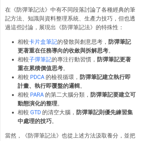
在《防彈筆記法》中有不同段落討論了各種經典的筆
記方法、知識與資料整理系統、生產力技巧，但也透
過這些討論，展現出《防彈筆記法》的特殊性：
相較
卡片盒筆記
的發散與創意思考，
防彈筆記
更著重在任務導向的收斂與拆解思考
。
相較
子彈筆記
的專注行動習慣，
防彈筆記更著
重在累積價值思考
。
相較
PDCA
的檢視循環，
防彈筆記建立執行即
計畫、執行即覆盤的邏輯
。
相較
PARA
的第二大腦分類，
防彈筆記要建立可
動態演化的整理
。
相較
GTD
的清空大腦，
防彈筆記則優先練習集
中處理的技巧
。
當然，《防彈筆記法》也從上述方法汲取養分，並把