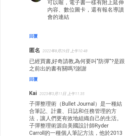
可以喔，電子書一樣有附上延伸
內容、數位圖卡，還有報名導讀
會的連結
回覆
匿名
2022年8月29日 上午10:48
已經買書,好奇請教,為何要叫"防彈"?是跟
之前出的書有關嗎?謝謝
回覆
Kai
2023年3月11日 上午11:35
子彈整理術（Bullet Journal）是一種結
合筆記、計畫、日誌和任務管理的方
法，讓人們更有效地組織自己的生活。
子彈整理術源自美國設計師Ryder
Carroll的一種個人筆記方法，他於2013