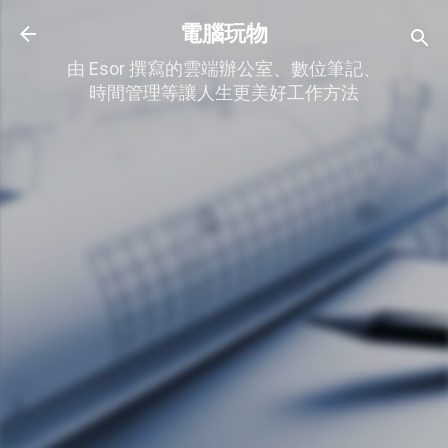
跳到主要內容
電腦玩物
由 Esor 撰寫的雲端辦公室、數位筆記、
時間管理等讓人生更美好工作方法