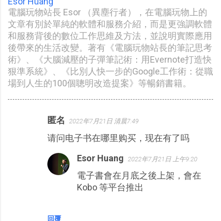
Esor Huang
電腦玩物站長 Esor （異塵行者），在電腦玩物上的
文章有別於單純的軟體和服務介紹，而是更強調軟體
和服務背後的數位工作思維及方法，並說明實際應用
後帶來的生活改變。著有《電腦玩物站長的筆記思考
術》、《大腦減壓的子彈筆記術：用Evernote打造快
狠準系統》、《比別人快一步的Google工作術：從職
場到人生的100個聰明改造提案》等暢銷書籍。
匿名
2022年7月21日 清晨7:49
留
请问电子书在哪里购买，现在有了吗
言
Esor Huang
2022年7月21日 上午9:20
電子書會在月底之後上架，會在
Kobo 等平台推出
回覆