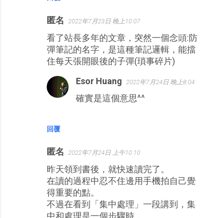
匿名
2022年7月23日 晚上10:07
看了站長多年的文章，突然一個念頭:防
彈筆記的名字，是這種筆記邏輯，能擋
住每天張開眼後的子彈(瑣事碎片)
Esor Huang
2022年7月24日 晚上8:04
確實是這個意思^^
回覆
匿名
2022年7月24日 上午10:10
昨天領到書後，就快速讀完了。
在讀的過程中忍不住邊用手機拍自己覺
得重要的點。
不過在看到「集中處理」一段講到，集
中和處理是一個步驟時，