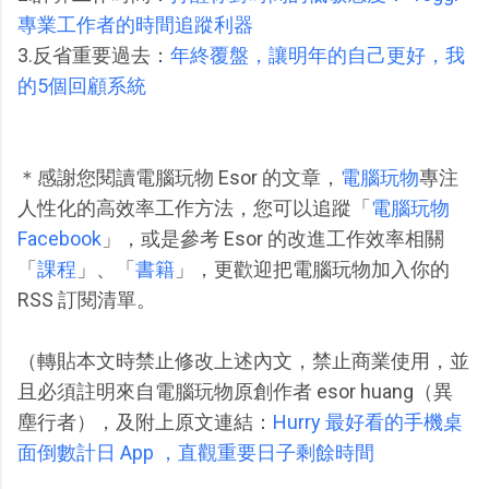
專業工作者的時間追蹤利器
3.反省重要過去：
年終覆盤，讓明年的自己更好，我
的5個回顧系統
＊感謝您閱讀電腦玩物 Esor 的文章，
電腦玩物
專注
人性化的高效率工作方法，您可以追蹤「
電腦玩物
Facebook
」，或是參考 Esor 的改進工作效率相關
「
課程
」、「
書籍
」，更歡迎把電腦玩物加入你的
RSS 訂閱清單。
（轉貼本文時禁止修改上述內文，禁止商業使用，並
且必須註明來自電腦玩物原創作者 esor huang（異
塵行者），及附上原文連結：
Hurry 最好看的手機桌
面倒數計日 App ，直觀重要日子剩餘時間