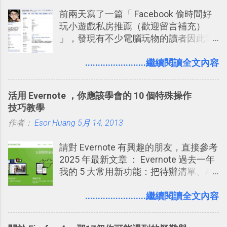
到這些標籤。 具體來說，朋友如果把你
前兩天寫了一篇「 Facebook 偷時間好
標籤在他的訊息中，或是想把你標籤在
玩小遊戲私房推薦（歡迎留言補充）
相片圖片裡，現在你都多了一個「事先
」，發現有不少電腦玩物的讀者因此開
審查」的機制，可以決定這些你被標籤
始加入Facebook。整體來說，
的內容可不可以出現在你的個人檔案塗
Facebook確 實是目前最好的社群、社
........................繼續閱讀全文內容
鴉牆上，從而禁止可能的祕密被你其他
交服務之一，它優秀的互動配對機制，
朋友看到。 當然，這也可以最大程度的
讓你可以在Facebook中體驗到最即時而
杜絕遊戲、廣告討厭的標籤行為。
活用 Evernote ，你應該學會的 10 個特殊操作
有趣的交友聯繫： 例如你可以看到朋友
技巧教學
又加入了哪個社團？某位好友又出現在
作者：
Esor Huang
哪張相片中？或者有哪些朋友正熱衷於
5月 14, 2013
哪個遊戲？但也正因為如此，Facebook
請對 Evernote 有興趣的朋友，直接參考
如何分析使用你的個人資料而達到這種
2025 年最新文章 ： Evernote 過去一年
社群效果？則是很多人感到疑慮的部
我的 5 大常用新功能：把待辦清單、AI
份，也是惡意程式有可能利用的部份 。
辨識、長專案筆記裝進第二大腦 新功能
最新版Facebook隱私設定補充說明：
介紹文章： 把不同筆記中的待辦清單統
........................繼續閱讀全文內容
從Facebook隱私設定全新簡化介面設計
一管理！ Evernote 強化原本已經很好用
中看權限控管重點 我個人是推薦大家來
的工作事項功能 新功能教學： Evernote
使用Facebook的，我自己也在