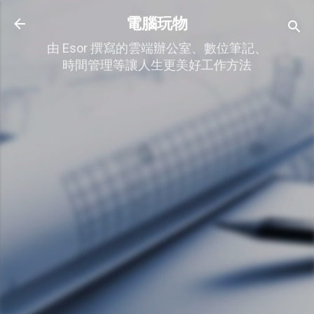
跳到主要內容
電腦玩物
由 Esor 撰寫的雲端辦公室、數位筆記、
時間管理等讓人生更美好工作方法