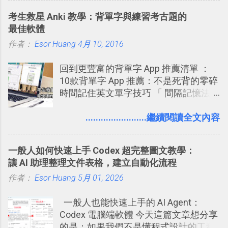
敲側擊的角度，寫過幾篇「 Trello 概
碟，就能快速印出高品質的照片成品。
考生救星 Anki 教學：背單字與練習考古題的
念」的管理教學文章： 把 Evernote 當
最佳軟體
作 Trello！ Kanbanote 筆記看板管理法
作者：
Esor Huang
Google Drive 變身 Trello ！幫雲端硬碟
4月 10, 2016
建立專案看板 但是，我自己也一直使用
回到更豐富的背單字 App 推薦清單 ：
著 Trello ，卻還沒有在電腦玩物上寫過
10款背單字 App 推薦：不是死背的零碎
一篇完整的介紹！雖然錯過了幾年前第
時間記住英文單字技巧 「 間隔記憶法
一時間推薦 Trello 的時機，但在這段時
」，是指透過特定時間的反覆記憶，把
間的使用經驗下，剛好可以讓我整理沉
短期記憶變成長期記憶。 舉例來說我今
........................繼續閱讀全文內容
澱自己的使用方法，歸納出「 為什麼值
天記住一個單字，相關一兩天之後我可
得試試看 Trello 的關鍵特色 」，然後轉
能快要忘記，這時再次複習，記憶就增
化成這篇文章深入淺出的 Trello 上手教
一般人如何快速上手 Codex 超完整圖文教學：
強；然後下次快要忘記可能變成相隔一
學。 2015/6/13 新增： 免費專案管理軟
讓 AI 助理整理文件表格，建立自動化流程
個禮拜，這時再次複習，就能把記憶強
體推薦！困難計畫簡單管理 13 種工具
作者：
Esor Huang
化，讓記憶延長到可能半個月；那時候
5月 01, 2026
2016 年新增 ： 如何將 Trello 切換到繁
再做一次複習，或許我們就擁有了接下
體中文版？網頁 App 全中文化
一般人也能快速上手的 AI Agent：
來一個月的記憶長度！就這樣反覆慢慢
2016/7/7 新增 ： 如何活用 Trello 記
Codex 電腦端軟體 今天這篇文章想分享
拉長時間練習，就能讓一個東西成為腦
帳？我的理財計畫心得與看板範本
的是：如果我們不是懂程式設計的工程
海中更深刻的記憶。 問題是，當我們一
2016/7/13 新增： 如何將網頁資料快速