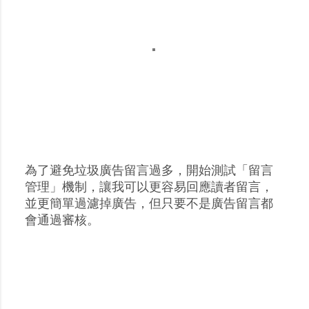
為了避免垃圾廣告留言過多，開始測試「留言
張
管理」機制，讓我可以更容易回應讀者留言，
貼
並更簡單過濾掉廣告，但只要不是廣告留言都
留
會通過審核。
言