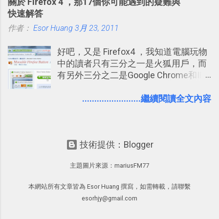
關於 Firefox 4 ，那17個你可能遇到的疑難與
大綱收合、目錄連結、錨點連結，整理
Facebook中接收到朋友互動產生的樂趣
快速解答
超長筆記應用案例分享 新功能教學： 會
與益處。例如經由Facebook專屬頁面建
作者：
Esor Huang
議記錄不麻煩！我常用兩個 Evernote AI
3月 23, 2011
立的「 電腦玩物 」粉絲專頁，我把自己
功能整理錄音、手寫筆記 更新功能教
寫文章的過程，以及開始寫一篇文章前
好吧，又是 Firefox4 ，我知道電腦玩物
學： Evernote 新增類似 Google 文件的
後的思考分享上去，從讀者回饋中，我
中的讀者只有三分之一是火狐用戶，而
「免帳號登入」多人同步編輯功能
因此可以邊寫邊修改調整文章的方向，
有另外三分之二是Google Chrome和IE
甚至獲得一些新的資料，讓電腦玩物裡
平分，所以我似乎應該做一些平均報
的文章發表多了一分集思廣益的趣味。
導？但問題是我確實是個Firefox 4愛用
........................繼續閱讀全文內容
正是Facebook在「 玩樂 」之外也是「
者，這樣的心情無法造假，所以就放任
有用 」的 ，所以我才會推薦大家去使用
自己的部落格最近充滿了Firefox的聲音
它。但也因為這樣，我覺得也有必要向
^^另外換個角度想，國內外許多資訊部
讀者們分享關於Facebook這個世界最大
技術提供：Blogger
落格其實都比較偏向 Google Chrome 的
通訊錄的隱私設定心得。就如同我之前
愛用者，所以從整體環境來看，「電腦
寫過的「 Windows Live 提醒用戶管理
主題圖片來源：
mariusFM77
玩物」這個部落格的存在本身就是一種
好隱私權限－設定方法重點提示 」，社
平衡報導了吧？ 言歸正傳，昨日Firefox
群服務並不是魔鬼，但上面確實會有隱
本網站所有文章皆為 Esor Huang 撰寫，如需轉載，請聯繫
4正式版上市之際，我總結所有Firefox 4
私洩漏的問題，而除了網站服務本身應
esorhjy@gmail.com
使用心得寫出了「 Firefox 4 中文正式版
該要嚴守道德與提昇技術外，用戶本身
推出！或許你會需要Firefox 4.0的八個
也要主動的去注意隱私設定的細節。