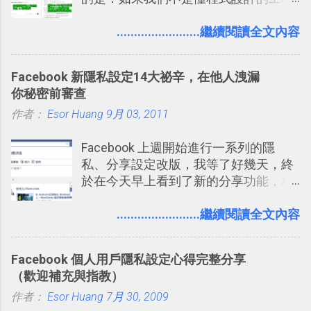
師， 一般人要怎麼快速上手 OpenAI
次要記住 1000 個英文單字，或是一次
剪貼到 Trello？收集專案資料技巧
（ChatGPT） 的 Codex 工具？ 如何用
........................繼續閱讀全文內容
要準備數百個考試問題時，自己手動進
2016/8 新增： Trello 開放「強化功能」
這個 AI 助理，協助我們處理電腦硬碟資
行間隔記憶法的練習不是很累嗎？所以
讓免費用戶串聯 Evernote 等雲端服務
料夾中的工作文件、任務成果，進一步
就有了自動化的工具，幫助我們管理要
2016/8 新增 ： Trello 卡片自訂欄位密
Facebook 新隱私設定14大祕辛，在他人洩漏
打造一個更自動化的電腦工作流程。
練習的記憶卡片，自動規劃要延期複習
技！最想要的強大 Trello 客製化範例教
你秘密前審查
的卡片，每天自動產生記憶練習題，這
學 2016/11 新增： [時間技客-7] 重要緊
作者：
Esor Huang
9月 03, 2011
樣的軟體中最受好評的，或許就是今天
急時間管理四象限在 Trello 活用與範本
要推薦的 「 Anki 」 。
下載 2017/2 新增 ： Trello 團隊如何使
Facebook 上週開始進行一系列的隱
用 Trello？ 8個專案排程協作重點技巧
私、分享設定改版，我等了好幾天，終
2017/6 新增： 如何用 Trello 規劃自助
於在今天早上看到了新的分享功能，相
旅行？我的 Trello 行程計畫使用技巧教
信台灣用戶大多數應該也都已經可以使
學 2017/7 新增： 如何讓 Trello 列表與
用新版的分享功能與隱私設定。 嚴格來
........................繼續閱讀全文內容
卡片不再落落長？專案管理的5個關鍵
說，這次新版設定大多數都是以前就有
技巧 2017/8/23 新增 ： 如何用 Trello 做
的功能，只是現在換到比較好操作的位
子彈筆記？我的 Trello GTD 方法範例看
Facebook 個人用戶隱私設定心得完整分享
置。不過有一項很實用的設定是新增
板分享
（歡迎補充與指教）
的， 那就是可以 事先審查 朋友「標籤
作者：
Esor Huang
你」的內容，決定要不要讓其他朋友看
7月 30, 2009