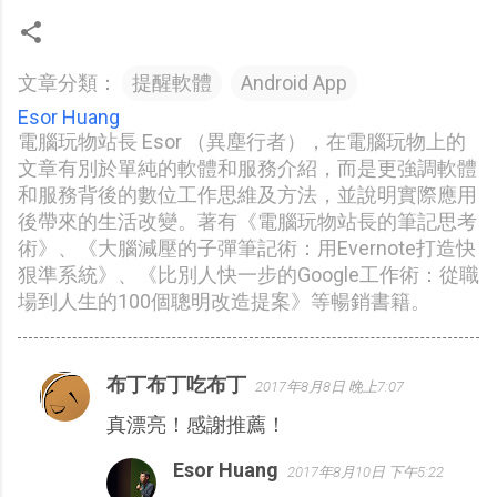
文章分類：
提醒軟體
Android App
Esor Huang
電腦玩物站長 Esor （異塵行者），在電腦玩物上的
文章有別於單純的軟體和服務介紹，而是更強調軟體
和服務背後的數位工作思維及方法，並說明實際應用
後帶來的生活改變。著有《電腦玩物站長的筆記思考
術》、《大腦減壓的子彈筆記術：用Evernote打造快
狠準系統》、《比別人快一步的Google工作術：從職
場到人生的100個聰明改造提案》等暢銷書籍。
布丁布丁吃布丁
2017年8月8日 晚上7:07
留
真漂亮！感謝推薦！
言
Esor Huang
2017年8月10日 下午5:22