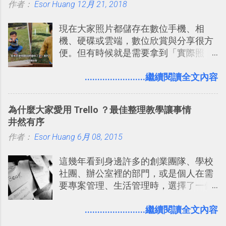
作者：
Esor Huang
書時建立的「 台灣推薦空拍地點地圖
12月 21, 2018
台，可以參考： JANDI 高效率團隊通訊
」），對生活需求來說，則可以讓我們
平台完整教學，比 Slack 更適合中文用
現在大家照片都儲存在數位手機、相
規劃自助旅行路線！ Google 「我的地
戶 。 2017/3 新增 ： Sortd for Slack：
機、硬碟或雲端，數位欣賞與分享很方
圖」在規劃自助旅行路線時可以解決許
改造 Slack 討論串介面變成專案任務排
便。但有時候就是需要拿到「實際照
多問題： 國外地點名稱地址常常難懂，
程看板
片」，例如： 小朋友學校的勞作作業 想
用自訂地圖就能自己取一個好辨識的名
要製作家庭相框 用照片來當小禮物 把照
........................繼續閱讀全文內容
稱。 在規劃路線之外，自訂地圖還能補
片貼在紙本手帳上 這時候，有什麼方法
充許多旅遊圖文資料，讓這張地圖就是
可以快速把數位照片「洗」成實體照
旅遊手冊。 好看的自訂地圖一方面旅行
為什麼大家愛用 Trello ？最佳整理教學讓事情
片？而且最好能不花時間、立即拿到、
時帶來好心情，二方面事後就是最好的
井然有序
價格也不貴呢？ 如果家裡沒有印表機
旅遊回憶之一。 自訂地圖還能跟朋友共
作者：
Esor Huang
（或是沒有好的印表機），又不想跑照
6月 08, 2015
享合作，讓彼此都能在手機上查看這次
相館，那麼這時候 「便利商店」同樣也
旅行地圖。
這幾年看到身邊許多的創業團隊、學校
提供了印照片的服務 ，而且價格不貴，
社團、辦公室裡的部門，或是個人在需
可以立即拿到，操作流程也十分簡單。
要專案管理、生活管理時，選擇了一個
之前我在電腦玩物分享過：「 不需買印
叫做「 Trello 」的雲端服務，這到底是
表機也免隨身碟， 7-11 全家雲端列印超
一個什麼樣的管理工具，讓這麼多人都
........................繼續閱讀全文內容
方便教學 」。這篇文章則從印照片出
愛用 Trello ？在電腦玩物上，我也從旁
發： 同樣的不需買印表機、不需隨身