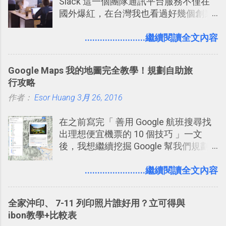
Slack 這一個團隊通訊平台服務不僅在
國外爆紅，在台灣我也看過好幾個創業
團隊使用 Slack 來做公司內部的訊息管
理，到底 Slack 有什麼魅力？它是不是
........................繼續閱讀全文內容
比起 LINE 或 Facebook 或 Email 更能有
效率的管理團隊溝通呢？我自己今年也
Google Maps 我的地圖完全教學！規劃自助旅
有機會在一個專案合作中使用了 Slack
行攻略
一段時間，我覺得它吸引人之處有三
作者：
Esor Huang
點： 1. 「 很有趣 」： Slack 裡擁有跟
3月 26, 2016
LINE 或 Facebook 一樣易於讓公司同事
在之前寫完「 善用 Google 航班搜尋找
聊天打屁、傳送有趣影音圖文的功能。
出理想便宜機票的 10 個技巧 」一文
2. 「 有效率 」：但是 Slack 的頻道、群
後，我想繼續挖掘 Google 幫我們規劃
組機制讓茶水間的聊天，不會干擾工作
自助旅行的潛力。 今天這篇文章，就深
的討論，並且星號與釘選功能讓每個同
入的來聊聊 Google 的「我的地圖」服
........................繼續閱讀全文內容
事可以從聊天中記錄重點。 3. 「 有彈性
務，這是一個可以讓我們「自訂地圖」
」： Slack 的架構可以讓每一個團隊設
的工具 ，在地圖上任意繪製地標、路
計出符合自己需求的通訊平台， Slack
全家沖印、 7-11 列印照片誰好用？立可得與
線，對商務需求來說可以打造出一張一
的軟體則讓同事可以在任何地方和公司
ibon教學+比較表
張資料地圖（例如我之前在製作一本新
保持聯繫。 如果你需要中文版的同類平