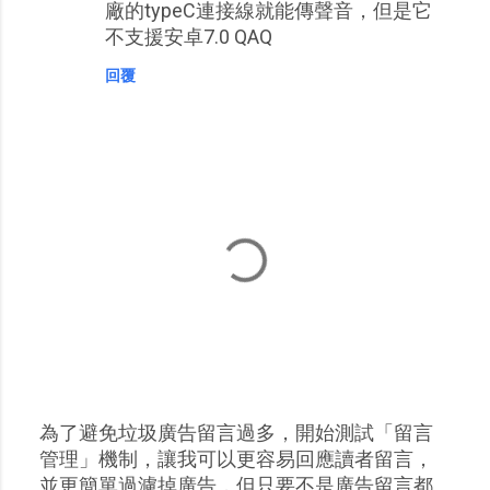
廠的typeC連接線就能傳聲音，但是它
不支援安卓7.0 QAQ
回覆
為了避免垃圾廣告留言過多，開始測試「留言
張
管理」機制，讓我可以更容易回應讀者留言，
貼
並更簡單過濾掉廣告，但只要不是廣告留言都