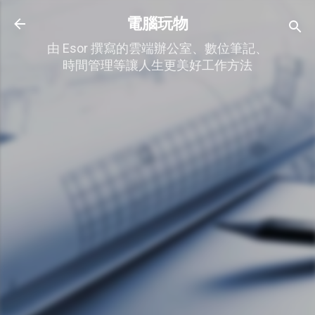
跳到主要內容
電腦玩物
由 Esor 撰寫的雲端辦公室、數位筆記、
時間管理等讓人生更美好工作方法