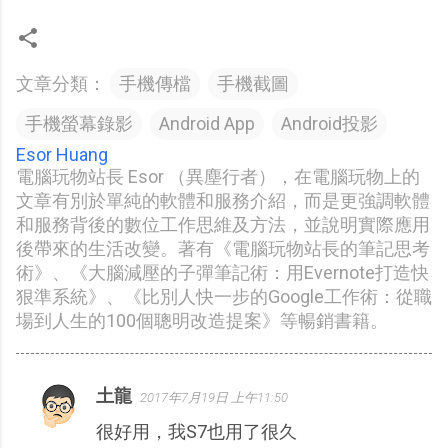
文章分類：
手機傳檔
手機截圖
手機螢幕錄影
Android App
Android投影
Esor Huang
電腦玩物站長 Esor （異塵行者），在電腦玩物上的
文章有別於單純的軟體和服務介紹，而是更強調軟體
和服務背後的數位工作思維及方法，並說明實際應用
後帶來的生活改變。著有《電腦玩物站長的筆記思考
術》、《大腦減壓的子彈筆記術：用Evernote打造快
狠準系統》、《比別人快一步的Google工作術：從職
場到人生的100個聰明改造提案》等暢銷書籍。
土龍
2017年7月19日 上午11:50
留
很好用，我S7也用了很久
言