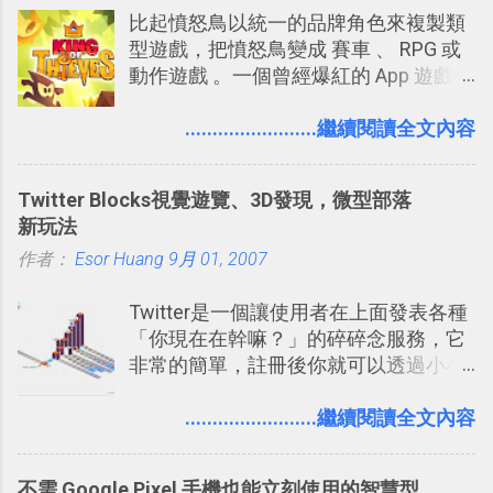
比起憤怒鳥以統一的品牌角色來複製類
提供了印照片的服務 ，而且價格不貴，
型遊戲，把憤怒鳥變成 賽車 、 RPG 或
可以立即拿到，操作流程也十分簡單。
動作遊戲 。一個曾經爆紅的 App 遊戲開
之前我在電腦玩物分享過：「 不需買印
發團隊，有沒有辦法在成名作之後，再
表機也免隨身碟， 7-11 全家雲端列印超
次推出另外一個足以撼動市場，並且有
........................繼續閱讀全文內容
方便教學 」。這篇文章則從印照片出
著全新顛覆創意的作品呢？現在，或許
發： 同樣的不需買印表機、不需隨身
我們將看到這樣的例子！ 今天要推薦的
碟，就能快速印出高品質的照片成品。
Twitter Blocks視覺遊覽、3D發現，微型部落
是另外一款非常知名系列作「 Cut the
新玩法
Rope （割繩子） 」的開發公司
作者：
Esor Huang
ZeptoLab ，在玩了幾個割繩子變形後，
9月 01, 2007
前幾天推出了他們宣傳已久的全新作
Twitter是一個讓使用者在上面發表各種
品：「 King of Thieves 」，這是一款
「你現在在幹嘛？」的碎碎念服務，它
玩法與眾不同的 PVP 偷竊對戰遊戲 。
非常的簡單，註冊後你就可以透過小小
的視窗發表任何不超過140個字元的短
文，你可以真的在上面說明你在做什
........................繼續閱讀全文內容
麼，你也可以利用它來發表很短很短的
想法或評論，你當然可以透過它來發表
不需 Google Pixel 手機也能立刻使用的智慧型