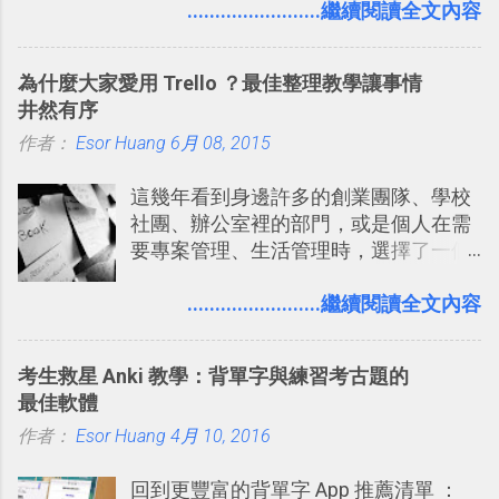
過的第一款 FPS遊戲 （應該也是世界上
........................繼續閱讀全文內容
好像把大家的生活用一種很自然無隔
的FPS鼻祖？），DOOM的刺激記憶與
閡、但又基本上不互相打擾的方式結合
興奮之情卻不會忘記，即使從現在眼光
在一起了 。 講了那麼多，其實類似
為什麼大家愛用 Trello ？最佳整理教學讓事情
來看DOOM的畫面簡直慘不忍睹，但如
Twitter的服務目前並不少見，台灣
井然有序
果重新拿起電鋸闖蕩在血腥的迷宮中，
Buboo 、大陸的 飯否 都是很優秀的
作者：
Esor Huang
想必還是會有一番美好的回味。 還好我
6月 08, 2015
Twitter型服務，而最近一向簡約的
們擁有支援 HTML 5 的瀏覽器！在「
Twitter開始推出一些新功能，尤其是今
這幾年看到身邊許多的創業團隊、學校
Mozilla Demo Studio 」網站提供了讓技
天推出的「 Twitter Blocks 」更是一個
社團、辦公室裡的部門，或是個人在需
術人員交流HTML、CSS、Javascript新
值得一玩的3D視覺化功能，下面就來分
要專案管理、生活管理時，選擇了一個
玩意的園地，而其中一個最新的作品，
享一下我玩這個新功能的一些感想。
叫做「 Trello 」的雲端服務，這到底是
就是「DOOM on the Web」，毀滅戰士
Twitter： http://twitter.com/home
一個什麼樣的管理工具，讓這麼多人都
........................繼續閱讀全文內容
一代的網頁版！ 這款「 DOOM on the
Twitter Blocks：
愛用 Trello ？在電腦玩物上，我也從旁
Web 」採用HTML 5相關技術重建而成
http://explore.twitter.com/ 電腦玩物情
敲側擊的角度，寫過幾篇「 Trello 概
，把原本遊戲的場景與功能搬上瀏覽器
蒐小誌： http://twitter.com/esorhjy
考生救星 Anki 教學：背單字與練習考古題的
念」的管理教學文章： 把 Evernote 當
內，玩家可以免費上網通關！不過目前
Twitter除了自顧自的碎碎念外，你可以
最佳軟體
作 Trello！ Kanbanote 筆記看板管理法
因為技術限制， 主要支援的瀏覽器為
用「Follow」的方式來跟隨其它的使用
作者：
Esor Huang
Google Drive 變身 Trello ！幫雲端硬碟
4月 10, 2016
Firefox 4 和Safari ，而 Google Chrome
者，只要進入該使用者的個人頁面，然
建立專案看板 但是，我自己也一直使用
執行上可能會有些問題。
後在最上方按下﹝Follow﹞即可。 這種
回到更豐富的背單字 App 推薦清單 ：
著 Trello ，卻還沒有在電腦玩物上寫過
跟隨者、被跟隨者的概念是Twitter另一