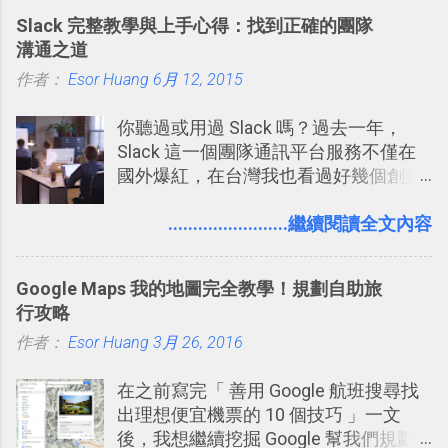
Slack 完整教學與上手心得：找到正確的團隊
溝通之道
作者：
Esor Huang
6月 12, 2015
你聽過或用過 Slack 嗎？過去一年，
Slack 這一個團隊通訊平台服務不僅在
國外爆紅，在台灣我也看過好幾個創業
團隊使用 Slack 來做公司內部的訊息管
理，到底 Slack 有什麼魅力？它是不是
........................繼續閱讀全文內容
比起 LINE 或 Facebook 或 Email 更能有
效率的管理團隊溝通呢？我自己今年也
Google Maps 我的地圖完全教學！規劃自助旅
有機會在一個專案合作中使用了 Slack
行攻略
一段時間，我覺得它吸引人之處有三
作者：
Esor Huang
點： 1. 「 很有趣 」： Slack 裡擁有跟
3月 26, 2016
LINE 或 Facebook 一樣易於讓公司同事
在之前寫完「 善用 Google 航班搜尋找
聊天打屁、傳送有趣影音圖文的功能。
出理想便宜機票的 10 個技巧 」一文
2. 「 有效率 」：但是 Slack 的頻道、群
後，我想繼續挖掘 Google 幫我們規劃
組機制讓茶水間的聊天，不會干擾工作