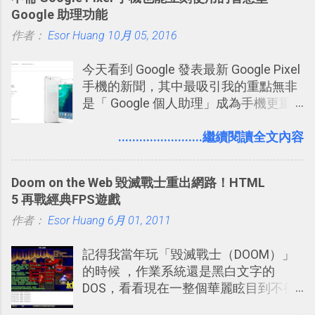
牢騷，或許你也想要透過Twitter來詢問
Google 助理功能
什麼事情。各式各樣被發表的
作者：
Esor Huang
「twitter」會像資訊之河一樣在首頁、
10月 05, 2016
各個使用者ˋ追隨者之間穿流不息，但是
今天看到 Google 發表最新 Google Pixel
不管是採用什麼樣的方式利用Twitter，
手機的新聞，其中最吸引我的重點無非
沒有人會有意見，這是我覺得Twitter很
是「 Google 個人助理」成為手機更重
自由也很有趣的一個地方，我可以無拘
要且更有用的功能，有國外媒體稱：
無束的在上面塑造、表現我自己，或是
「這是他使用過最聰明的一台智慧型手
........................繼續閱讀全文內容
利用Twitter來嘗試各種可能。例如 目前
機。」 「 Google 個人助理」有更人性
我試圖將自己的Twitter打造成「 小電腦
化的應答方式，可以解答我們的各種詢
玩物 」的型態 ，我會在上面持續的丟一
Doom on the Web 毀滅戰士重出網路！HTML
問、可以找出特殊的照片、可以規劃我
些軟體更新、網站服務的資訊，未來也
5 再戰經典FPS遊戲
們的行程，也能幫我們安排時間。 其實
很想試試看是否能加入短評，或者對於
作者：
Esor Huang
如果單從後面幾個「功能面」來看， 這
6月 01, 2011
電腦玩物介紹過的資訊作補充，讓我的
些「 智慧型 Google 助理 」功能早已經
Twitter可以作為簡單的、即時的、隨想
記得我當年玩「毀滅戰士（DOOM）」
內建在我們的 Google 系統中，甚至大
的 碎碎念版電腦玩物 。不過你不需要像
的時候 ，作業系統還是黑白文字的
多在 Android 與 iPhone 手機上都能使
我這麼認真，因為 我也很喜歡在Twitter
DOS，看看現在一整個華麗眩目到不行
用。
上面看到各種突如其來的生活雜感、毫
的各種第一人稱射擊遊戲，但做為我玩
無來由的牢騷困擾，因為這些碎碎念就