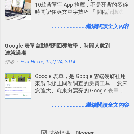
10款背單字 App 推薦：不是死背的零碎
一篇完整的介紹！雖然錯過了幾年前第
個非常好玩的地方 ，所以 這次的
時間記住英文單字技巧 「 間隔記憶法
一時間推薦 Trello 的時機，但在這段時
Twitter Blocks很強調這個人際網路的概
」，是指透過特定時間的反覆記憶，把
間的使用經驗下，剛好可以讓我整理沉
念 ，如果說這一次的Twitter Blocks的
短期記憶變成長期記憶。 舉例來說我今
........................繼續閱讀全文內容
澱自己的使用方法，歸納出「 為什麼值
3D視圖有什麼用途的話，就是 它可以讓
天記住一個單字，相關一兩天之後我可
得試試看 Trello 的關鍵特色 」，然後轉
你非常方便、好玩、即興的擴展你的
能快要忘記，這時再次複習，記憶就增
化成這篇文章深入淺出的 Trello 上手教
Twit...
Google 表單自動關閉回覆教學：時間人數到
強；然後下次快要忘記可能變成相隔一
學。 2015/6/13 新增： 免費專案管理軟
達就過期
個禮拜，這時再次複習，就能把記憶強
體推薦！困難計畫簡單管理 13 種工具
作者：
Esor Huang
化，讓記憶延長到可能半個月；那時候
10月 24, 2014
2016 年新增 ： 如何將 Trello 切換到繁
再做一次複習，或許我們就擁有了接下
體中文版？網頁 App 全中文化
Google 表單，是 Google 雲端硬碟裡用
來一個月的記憶長度！就這樣反覆慢慢
2016/7/7 新增 ： 如何活用 Trello 記
來製作線上問卷調查的免費工具。 愈來
拉長時間練習，就能讓一個東西成為腦
帳？我的理財計畫心得與看板範本
愈強大、愈來愈漂亮的 Google 表單，
海中更深刻的記憶。 問題是，當我們一
2016/7/13 新增： 如何將網頁資料快速
可是設計出各式各樣擁有專業問題、滿
次要記住 1000 個英文單字，或是一次
剪貼到 Trello？收集專案資料技巧
足特殊調查需求的精美問卷，如果你還
........................繼續閱讀全文內容
要準備數百個考試問題時，自己手動進
2016/8 新增： Trello 開放「強化功能」
不知道怎麼活用他的基本功能，那麼一
行間隔記憶法的練習不是很累嗎？所以
讓免費用戶串聯 Evernote 等雲端服務
定要參考下面三篇我在電腦玩物中所寫
就有了自動化的工具，幫助我們管理要
2016/8 新增 ： Trello 卡片自訂欄位密
的一系列教學，從基本功能到隱藏功
練習的記憶卡片，自動規劃要延期複習
技！最想要的強大 Trello 客製化範例教
技術提供：Blogger
能，會帶你上手這個好用的工具： 設計
的卡片，每天自動產生記憶練習題，這