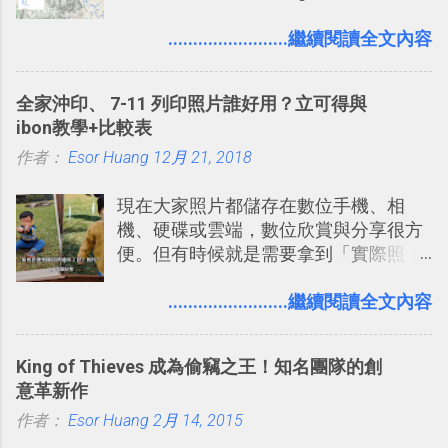
自助旅行的潛力。 今天這篇文章，就深
的討論，並且星號與釘選功能讓每個同
入的來聊聊 Google 的「我的地圖」服
........................繼續閱讀全文內容
事可以從聊天中記錄重點。 3. 「 有彈性
務，這是一個可以讓我們「自訂地圖」
」： Slack 的架構可以讓每一個團隊設
的工具 ，在地圖上任意繪製地標、路
計出符合自己需求的通訊平台， Slack
全家沖印、 7-11 列印照片誰好用？立可得與
線，對商務需求來說可以打造出一張一
的軟體則讓同事可以在任何地方和公司
ibon教學+比較表
張資料地圖（例如我之前在製作一本新
保持聯繫。 如果你需要中文版的同類平
作者：
Esor Huang
書時建立的「 台灣推薦空拍地點地圖
12月 21, 2018
台，可以參考： JANDI 高效率團隊通訊
」），對生活需求來說，則可以讓我們
平台完整教學，比 Slack 更適合中文用
現在大家照片都儲存在數位手機、相
規劃自助旅行路線！ Google 「我的地
戶 。 2017/3 新增 ： Sortd for Slack：
機、硬碟或雲端，數位欣賞與分享很方
圖」在規劃自助旅行路線時可以解決許
改造 Slack 討論串介面變成專案任務排
便。但有時候就是需要拿到「實際照
多問題： 國外地點名稱地址常常難懂，
程看板
片」，例如： 小朋友學校的勞作作業 想
用自訂地圖就能自己取一個好辨識的名
要製作家庭相框 用照片來當小禮物 把照
........................繼續閱讀全文內容
稱。 在規劃路線之外，自訂地圖還能補
片貼在紙本手帳上 這時候，有什麼方法
充許多旅遊圖文資料，讓這張地圖就是
可以快速把數位照片「洗」成實體照
旅遊手冊。 好看的自訂地圖一方面旅行
King of Thieves 成為偷竊之王！知名團隊的創
片？而且最好能不花時間、立即拿到、
時帶來好心情，二方面事後就是最好的
意革新作
價格也不貴呢？ 如果家裡沒有印表機
旅遊回憶之一。 自訂地圖還能跟朋友共
作者：
Esor Huang
（或是沒有好的印表機），又不想跑照
2月 14, 2015
享合作，讓彼此都能在手機上查看這次
相館，那麼這時候 「便利商店」同樣也
旅行地圖。