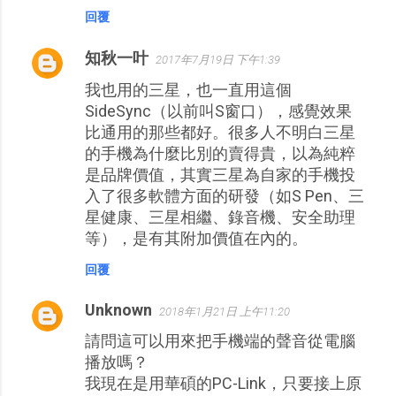
回覆
知秋一叶
2017年7月19日 下午1:39
我也用的三星，也一直用這個
SideSync（以前叫S窗口），感覺效果
比通用的那些都好。很多人不明白三星
的手機為什麼比別的賣得貴，以為純粹
是品牌價值，其實三星為自家的手機投
入了很多軟體方面的研發（如S Pen、三
星健康、三星相繼、錄音機、安全助理
等），是有其附加價值在內的。
回覆
Unknown
2018年1月21日 上午11:20
請問這可以用來把手機端的聲音從電腦
播放嗎？
我現在是用華碩的PC-Link，只要接上原