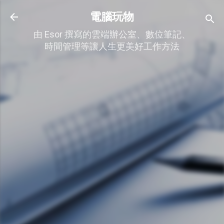
跳到主要內容
電腦玩物
由 Esor 撰寫的雲端辦公室、數位筆記、
時間管理等讓人生更美好工作方法