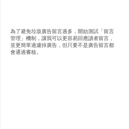
為了避免垃圾廣告留言過多，開始測試「留言
張
管理」機制，讓我可以更容易回應讀者留言，
貼
並更簡單過濾掉廣告，但只要不是廣告留言都
留
會通過審核。
言