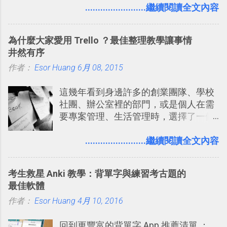
要製作家庭相框 用照片來當小禮物 把照
........................繼續閱讀全文內容
稱。 在規劃路線之外，自訂地圖還能補
片貼在紙本手帳上 這時候，有什麼方法
充許多旅遊圖文資料，讓這張地圖就是
可以快速把數位照片「洗」成實體照
旅遊手冊。 好看的自訂地圖一方面旅行
為什麼大家愛用 Trello ？最佳整理教學讓事情
片？而且最好能不花時間、立即拿到、
時帶來好心情，二方面事後就是最好的
井然有序
價格也不貴呢？ 如果家裡沒有印表機
旅遊回憶之一。 自訂地圖還能跟朋友共
作者：
Esor Huang
（或是沒有好的印表機），又不想跑照
6月 08, 2015
享合作，讓彼此都能在手機上查看這次
相館，那麼這時候 「便利商店」同樣也
旅行地圖。
這幾年看到身邊許多的創業團隊、學校
提供了印照片的服務 ，而且價格不貴，
社團、辦公室裡的部門，或是個人在需
可以立即拿到，操作流程也十分簡單。
要專案管理、生活管理時，選擇了一個
之前我在電腦玩物分享過：「 不需買印
叫做「 Trello 」的雲端服務，這到底是
表機也免隨身碟， 7-11 全家雲端列印超
一個什麼樣的管理工具，讓這麼多人都
........................繼續閱讀全文內容
方便教學 」。這篇文章則從印照片出
愛用 Trello ？在電腦玩物上，我也從旁
發： 同樣的不需買印表機、不需隨身
敲側擊的角度，寫過幾篇「 Trello 概
碟，就能快速印出高品質的照片成品。
考生救星 Anki 教學：背單字與練習考古題的
念」的管理教學文章： 把 Evernote 當
最佳軟體
作 Trello！ Kanbanote 筆記看板管理法
作者：
Esor Huang
Google Drive 變身 Trello ！幫雲端硬碟
4月 10, 2016
建立專案看板 但是，我自己也一直使用
回到更豐富的背單字 App 推薦清單 ：
著 Trello ，卻還沒有在電腦玩物上寫過