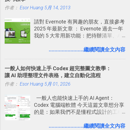
的， 那就是可以 事先審查 朋友「標籤
的卡片，每天自動產生記憶練習題，這
學 2016/11 新增： [時間技客-7] 重要緊
作者：
Esor Huang
你」的內容，決定要不要讓其他朋友看
5月 14, 2013
樣的軟體中最受好評的，或許就是今天
急時間管理四象限在 Trello 活用與範本
到這些標籤。 具體來說，朋友如果把你
要推薦的 「 Anki 」 。
下載 2017/2 新增 ： Trello 團隊如何使
請對 Evernote 有興趣的朋友，直接參考
標籤在他的訊息中，或是想把你標籤在
用 Trello？ 8個專案排程協作重點技巧
2025 年最新文章 ： Evernote 過去一年
相片圖片裡，現在你都多了一個「事先
2017/6 新增： 如何用 Trello 規劃自助
我的 5 大常用新功能：把待辦清單、AI
審查」的機制，可以決定這些你被標籤
旅行？我的 Trello 行程計畫使用技巧教
辨識、長專案筆記裝進第二大腦 新功能
的內容可不可以出現在你的個人檔案塗
學 2017/7 新增： 如何讓 Trello 列表與
介紹文章： 把不同筆記中的待辦清單統
........................繼續閱讀全文內容
鴉牆上，從而禁止可能的祕密被你其他
卡片不再落落長？專案管理的5個關鍵
一管理！ Evernote 強化原本已經很好用
朋友看到。 當然，這也可以最大程度的
技巧 2017/8/23 新增 ： 如何用 Trello 做
的工作事項功能 新功能教學： Evernote
杜絕遊戲、廣告討厭的標籤行為。
子彈筆記？我的 Trello GTD 方法範例看
一般人如何快速上手 Codex 超完整圖文教學：
大綱收合、目錄連結、錨點連結，整理
板分享
讓 AI 助理整理文件表格，建立自動化流程
超長筆記應用案例分享 新功能教學： 會
作者：
Esor Huang
議記錄不麻煩！我常用兩個 Evernote AI
5月 01, 2026
功能整理錄音、手寫筆記 更新功能教
一般人也能快速上手的 AI Agent：
學： Evernote 新增類似 Google 文件的
Codex 電腦端軟體 今天這篇文章想分享
「免帳號登入」多人同步編輯功能
的是：如果我們不是懂程式設計的工程
師， 一般人要怎麼快速上手 OpenAI
（ChatGPT） 的 Codex 工具？ 如何用
........................繼續閱讀全文內容