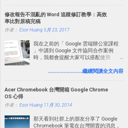
這個 AI 助理，協助我們處理電腦硬碟資
料夾中的工作文件、任務成果，進一步
修改報告不混亂的 Word 追蹤修訂教學：高效
打造一個更自動化的電腦工作流程。
率比對原稿完稿
作者：
Esor Huang
5月 23, 2017
我在之前的「 Google 雲端辦公室課程
」中講到 Google 文件協同合作案例
時，我都會提醒大家可以搭配使用
Google 文件上的「建議操作」功能，讓
多人編輯同一份報告、文章時更加條理
........................繼續閱讀全文內容
分明，修改更有效率。而這並非 Google
文件獨創功能，事實上這是來自於
Acer Chromebook 台灣開箱 Google Chrome
Word 上優秀的文書編輯老傳統：「
OS 心得
Word 追蹤修訂終於出現在 Google
作者：
Esor Huang
Docs！論文改稿必備 」。 但是我也發
11月 30, 2014
現，有很多原本使用 Word 進行文書處
那天看到社群上的朋友分享了 Google
理的朋友，不一定有發現裡面藏了一個
Chromebook 筆電在台灣開賣的消息，
叫做「追蹤修訂」的好功能，因此決定