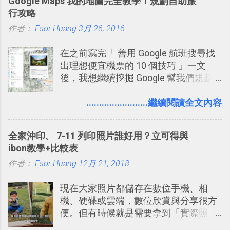
Google Maps 我的地圖完全教學！規劃自助旅
有機會在一個專案合作中使用了 Slack
行攻略
一段時間，我覺得它吸引人之處有三
作者：
Esor Huang
點： 1. 「 很有趣 」： Slack 裡擁有跟
3月 26, 2016
LINE 或 Facebook 一樣易於讓公司同事
在之前寫完「 善用 Google 航班搜尋找
聊天打屁、傳送有趣影音圖文的功能。
出理想便宜機票的 10 個技巧 」一文
2. 「 有效率 」：但是 Slack 的頻道、群
後，我想繼續挖掘 Google 幫我們規劃
組機制讓茶水間的聊天，不會干擾工作
自助旅行的潛力。 今天這篇文章，就深
的討論，並且星號與釘選功能讓每個同
入的來聊聊 Google 的「我的地圖」服
........................繼續閱讀全文內容
事可以從聊天中記錄重點。 3. 「 有彈性
務，這是一個可以讓我們「自訂地圖」
」： Slack 的架構可以讓每一個團隊設
的工具 ，在地圖上任意繪製地標、路
計出符合自己需求的通訊平台， Slack
全家沖印、 7-11 列印照片誰好用？立可得與
線，對商務需求來說可以打造出一張一
的軟體則讓同事可以在任何地方和公司
ibon教學+比較表
張資料地圖（例如我之前在製作一本新
保持聯繫。 如果你需要中文版的同類平
作者：
Esor Huang
書時建立的「 台灣推薦空拍地點地圖
12月 21, 2018
台，可以參考： JANDI 高效率團隊通訊
」），對生活需求來說，則可以讓我們
平台完整教學，比 Slack 更適合中文用
現在大家照片都儲存在數位手機、相
規劃自助旅行路線！ Google 「我的地
戶 。 2017/3 新增 ： Sortd for Slack：
機、硬碟或雲端，數位欣賞與分享很方
圖」在規劃自助旅行路線時可以解決許
改造 Slack 討論串介面變成專案任務排
便。但有時候就是需要拿到「實際照
多問題： 國外地點名稱地址常常難懂，
程看板
片」，例如： 小朋友學校的勞作作業 想
用自訂地圖就能自己取一個好辨識的名