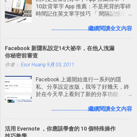
10款背單字 App 推薦：不是死背的零碎
一篇完整的介紹！雖然錯過了幾年前第
時間記住英文單字技巧 「 間隔記憶法
一時間推薦 Trello 的時機，但在這段時
」，是指透過特定時間的反覆記憶，把
間的使用經驗下，剛好可以讓我整理沉
短期記憶變成長期記憶。 舉例來說我今
........................繼續閱讀全文內容
澱自己的使用方法，歸納出「 為什麼值
天記住一個單字，相關一兩天之後我可
得試試看 Trello 的關鍵特色 」，然後轉
能快要忘記，這時再次複習，記憶就增
化成這篇文章深入淺出的 Trello 上手教
Facebook 新隱私設定14大祕辛，在他人洩漏
強；然後下次快要忘記可能變成相隔一
學。 2015/6/13 新增： 免費專案管理軟
你秘密前審查
個禮拜，這時再次複習，就能把記憶強
體推薦！困難計畫簡單管理 13 種工具
作者：
Esor Huang
化，讓記憶延長到可能半個月；那時候
9月 03, 2011
2016 年新增 ： 如何將 Trello 切換到繁
再做一次複習，或許我們就擁有了接下
體中文版？網頁 App 全中文化
Facebook 上週開始進行一系列的隱
來一個月的記憶長度！就這樣反覆慢慢
2016/7/7 新增 ： 如何活用 Trello 記
私、分享設定改版，我等了好幾天，終
拉長時間練習，就能讓一個東西成為腦
帳？我的理財計畫心得與看板範本
於在今天早上看到了新的分享功能，相
海中更深刻的記憶。 問題是，當我們一
2016/7/13 新增： 如何將網頁資料快速
信台灣用戶大多數應該也都已經可以使
次要記住 1000 個英文單字，或是一次
剪貼到 Trello？收集專案資料技巧
用新版的分享功能與隱私設定。 嚴格來
........................繼續閱讀全文內容
要準備數百個考試問題時，自己手動進
2016/8 新增： Trello 開放「強化功能」
說，這次新版設定大多數都是以前就有
行間隔記憶法的練習不是很累嗎？所以
讓免費用戶串聯 Evernote 等雲端服務
的功能，只是現在換到比較好操作的位
就有了自動化的工具，幫助我們管理要
2016/8 新增 ： Trello 卡片自訂欄位密
活用 Evernote ，你應該學會的 10 個特殊操作
置。不過有一項很實用的設定是新增
練習的記憶卡片，自動規劃要延期複習
技！最想要的強大 Trello 客製化範例教
技巧教學