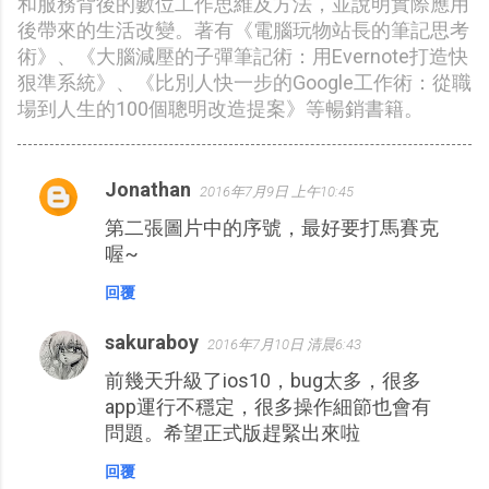
和服務背後的數位工作思維及方法，並說明實際應用
後帶來的生活改變。著有《電腦玩物站長的筆記思考
術》、《大腦減壓的子彈筆記術：用Evernote打造快
狠準系統》、《比別人快一步的Google工作術：從職
場到人生的100個聰明改造提案》等暢銷書籍。
Jonathan
2016年7月9日 上午10:45
留
第二張圖片中的序號，最好要打馬賽克
言
喔~
回覆
sakuraboy
2016年7月10日 清晨6:43
前幾天升級了ios10，bug太多，很多
app運行不穩定，很多操作細節也會有
問題。希望正式版趕緊出來啦
回覆