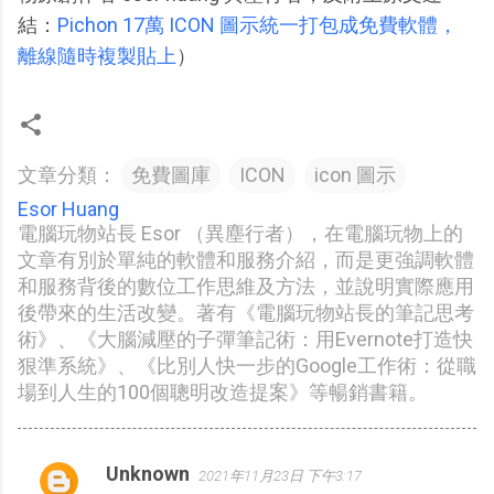
結：
Pichon 17萬 ICON 圖示統一打包成免費軟體，
離線隨時複製貼上
）
文章分類：
免費圖庫
ICON
icon 圖示
Esor Huang
電腦玩物站長 Esor （異塵行者），在電腦玩物上的
文章有別於單純的軟體和服務介紹，而是更強調軟體
和服務背後的數位工作思維及方法，並說明實際應用
後帶來的生活改變。著有《電腦玩物站長的筆記思考
術》、《大腦減壓的子彈筆記術：用Evernote打造快
狠準系統》、《比別人快一步的Google工作術：從職
場到人生的100個聰明改造提案》等暢銷書籍。
Unknown
2021年11月23日 下午3:17
留