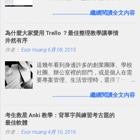
的各種第一人稱射擊遊戲，但做為我玩
無來由的牢騷困擾，因為這些碎碎念就
過的第一款 FPS遊戲 （應該也是世界上
........................繼續閱讀全文內容
好像把大家的生活用一種很自然無隔
的FPS鼻祖？），DOOM的刺激記憶與
閡、但又基本上不互相打擾的方式結合
興奮之情卻不會忘記，即使從現在眼光
在一起了 。 講了那麼多，其實類似
為什麼大家愛用 Trello ？最佳整理教學讓事情
來看DOOM的畫面簡直慘不忍睹，但如
Twitter的服務目前並不少見，台灣
井然有序
果重新拿起電鋸闖蕩在血腥的迷宮中，
Buboo 、大陸的 飯否 都是很優秀的
作者：
Esor Huang
想必還是會有一番美好的回味。 還好我
6月 08, 2015
Twitter型服務，而最近一向簡約的
們擁有支援 HTML 5 的瀏覽器！在「
Twitter開始推出一些新功能，尤其是今
這幾年看到身邊許多的創業團隊、學校
Mozilla Demo Studio 」網站提供了讓技
天推出的「 Twitter Blocks 」更是一個
社團、辦公室裡的部門，或是個人在需
術人員交流HTML、CSS、Javascript新
值得一玩的3D視覺化功能，下面就來分
要專案管理、生活管理時，選擇了一個
玩意的園地，而其中一個最新的作品，
享一下我玩這個新功能的一些感想。
叫做「 Trello 」的雲端服務，這到底是
就是「DOOM on the Web」，毀滅戰士
Twitter： http://twitter.com/home
一個什麼樣的管理工具，讓這麼多人都
........................繼續閱讀全文內容
一代的網頁版！ 這款「 DOOM on the
Twitter Blocks：
愛用 Trello ？在電腦玩物上，我也從旁
Web 」採用HTML 5相關技術重建而成
http://explore.twitter.com/ 電腦玩物情
敲側擊的角度，寫過幾篇「 Trello 概
，把原本遊戲的場景與功能搬上瀏覽器
蒐小誌： http://twitter.com/esorhjy
考生救星 Anki 教學：背單字與練習考古題的
念」的管理教學文章： 把 Evernote 當
內，玩家可以免費上網通關！不過目前
Twitter除了自顧自的碎碎念外，你可以
最佳軟體
作 Trello！ Kanbanote 筆記看板管理法
因為技術限制， 主要支援的瀏覽器為
用「Follow」的方式來跟隨其它的使用
作者：
Esor Huang
Google Drive 變身 Trello ！幫雲端硬碟
4月 10, 2016
Firefox 4 和Safari ，而 Google Chrome
者，只要進入該使用者的個人頁面，然
建立專案看板 但是，我自己也一直使用