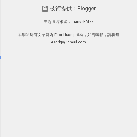
的一系列教學，從基本功能到隱藏功
的軟體中最受好評的，或許就是今天要推薦
技！最想要的強大 Trello 客製化範例教
技術提供：Blogger
能，會帶你上手這個好用的工具： 設計
的 「 Anki 」 。
學 2016/11 新增： [時間技客-7] 重要緊
問卷調查快速免費，新版線上 Google
急時間管理四象限在 Trello 活用與範本
主題圖片來源：
mariusFM77
form 表單教學 不再只有醜醜範本！如
下載 2017/2 新增 ： Trello 團隊如何使
何幫 Google 表單美化背景外觀？
用 Trello？ 8個專案排程協作重點技巧
本網站所有文章皆為 Esor Huang 撰寫，如需轉載，請聯繫
Google 表單的 10 個專業問券調查設計
2017/6 新增： 如何用 Trello 規劃自助
esorhjy@gmail.com
秘密教學 也因為寫了一系列實用的
旅行？我的 Trello 行程計畫使用技巧教
Google 表單教學，所以很多朋友來問
學 2017/7 新增： 如何讓 Trello 列表與
我： Google 表單還能不能滿足某某個
卡片不再落落長？專案管理的5個關鍵
需求？ 而其中被詢問度最高的就是：「
技巧 2017/8/23 新增 ： 如何用 Trello 做
可不可以讓 Google 表單 自動關閉回覆
子彈筆記？我的 Trello GTD 方法範例看
？時間過期了問卷就關閉，填寫人數到
板分享
達限額了就自動停止。 」如果可以做
到，那麼 Google 表單甚至可以用在報
名表、抽獎表之類的應用了。好消息
是，這個問題有解了，今天開始 Google
表單可以做到限期、限額自動關閉回覆
的功能囉！ 2017/8/31 新增 ： 自動移
除額滿選項！ Google 表單報名購物限