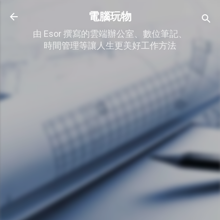
跳到主要內容
電腦玩物
由 Esor 撰寫的雲端辦公室、數位筆記、
時間管理等讓人生更美好工作方法