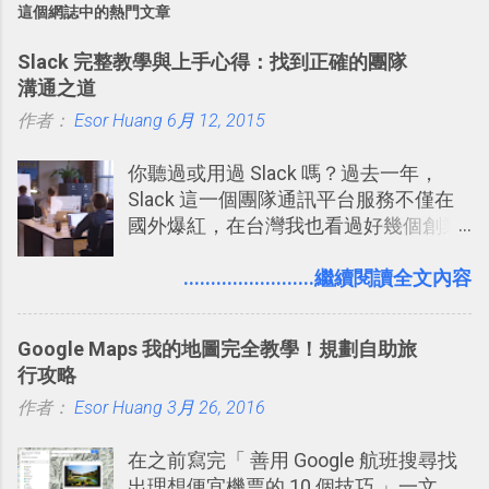
這個網誌中的熱門文章
Slack 完整教學與上手心得：找到正確的團隊
溝通之道
作者：
Esor Huang
6月 12, 2015
你聽過或用過 Slack 嗎？過去一年，
Slack 這一個團隊通訊平台服務不僅在
國外爆紅，在台灣我也看過好幾個創業
團隊使用 Slack 來做公司內部的訊息管
理，到底 Slack 有什麼魅力？它是不是
........................繼續閱讀全文內容
比起 LINE 或 Facebook 或 Email 更能有
效率的管理團隊溝通呢？我自己今年也
Google Maps 我的地圖完全教學！規劃自助旅
有機會在一個專案合作中使用了 Slack
行攻略
一段時間，我覺得它吸引人之處有三
作者：
Esor Huang
點： 1. 「 很有趣 」： Slack 裡擁有跟
3月 26, 2016
LINE 或 Facebook 一樣易於讓公司同事
在之前寫完「 善用 Google 航班搜尋找
聊天打屁、傳送有趣影音圖文的功能。
出理想便宜機票的 10 個技巧 」一文
2. 「 有效率 」：但是 Slack 的頻道、群