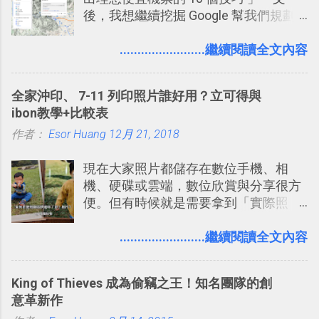
後，我想繼續挖掘 Google 幫我們規劃
組機制讓茶水間的聊天，不會干擾工作
自助旅行的潛力。 今天這篇文章，就深
的討論，並且星號與釘選功能讓每個同
入的來聊聊 Google 的「我的地圖」服
........................繼續閱讀全文內容
事可以從聊天中記錄重點。 3. 「 有彈性
務，這是一個可以讓我們「自訂地圖」
」： Slack 的架構可以讓每一個團隊設
的工具 ，在地圖上任意繪製地標、路
計出符合自己需求的通訊平台， Slack
全家沖印、 7-11 列印照片誰好用？立可得與
線，對商務需求來說可以打造出一張一
的軟體則讓同事可以在任何地方和公司
ibon教學+比較表
張資料地圖（例如我之前在製作一本新
保持聯繫。 如果你需要中文版的同類平
作者：
Esor Huang
書時建立的「 台灣推薦空拍地點地圖
12月 21, 2018
台，可以參考： JANDI 高效率團隊通訊
」），對生活需求來說，則可以讓我們
平台完整教學，比 Slack 更適合中文用
現在大家照片都儲存在數位手機、相
規劃自助旅行路線！ Google 「我的地
戶 。 2017/3 新增 ： Sortd for Slack：
機、硬碟或雲端，數位欣賞與分享很方
圖」在規劃自助旅行路線時可以解決許
改造 Slack 討論串介面變成專案任務排
便。但有時候就是需要拿到「實際照
多問題： 國外地點名稱地址常常難懂，
程看板
片」，例如： 小朋友學校的勞作作業 想
用自訂地圖就能自己取一個好辨識的名
要製作家庭相框 用照片來當小禮物 把照
........................繼續閱讀全文內容
稱。 在規劃路線之外，自訂地圖還能補
片貼在紙本手帳上 這時候，有什麼方法
充許多旅遊圖文資料，讓這張地圖就是
可以快速把數位照片「洗」成實體照
旅遊手冊。 好看的自訂地圖一方面旅行
King of Thieves 成為偷竊之王！知名團隊的創
片？而且最好能不花時間、立即拿到、
時帶來好心情，二方面事後就是最好的
意革新作
價格也不貴呢？ 如果家裡沒有印表機
旅遊回憶之一。 自訂地圖還能跟朋友共