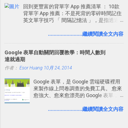
執行上可能會有些問題。
後在最上方按下﹝Follow﹞即可。 這種
回到更豐富的背單字 App 推薦清單 ： 10款
著 Trello ，卻還沒有在電腦玩物上寫過
跟隨者、被跟隨者的概念是Twitter另一
背單字 App 推薦：不是死背的零碎時間記住
一篇完整的介紹！雖然錯過了幾年前第
個非常好玩的地方 ，所以 這次的
英文單字技巧 「 間隔記憶法 」，是指透過
一時間推薦 Trello 的時機，但在這段時
Twitter Blocks很強調這個人際網路的概
特定時間的反覆記憶，把短期記憶變成長期
間的使用經驗下，剛好可以讓我整理沉
念 ，如果說這一次的Twitter Blocks的
記憶。 舉例來說我今天記住一個單字，相關
........................繼續閱讀全文內容
澱自己的使用方法，歸納出「 為什麼值
3D視圖有什麼用途的話，就是 它可以讓
一兩天之後我可能快要忘記，這時再次複
得試試看 Trello 的關鍵特色 」，然後轉
你非常方便、好玩、即興的擴展你的
習，記憶就增強；然後下次快要忘記可能變
化成這篇文章深入淺出的 Trello 上手教
Twit...
Google 表單自動關閉回覆教學：時間人數到
成相隔一個禮拜，這時再次複習，就能把記
學。 2015/6/13 新增： 免費專案管理軟
達就過期
憶強化，讓記憶延長到可能半個月；那時候
體推薦！困難計畫簡單管理 13 種工具
作者：
Esor Huang
再做一次複習，或許我們就擁有了接下來一
10月 24, 2014
2016 年新增 ： 如何將 Trello 切換到繁
個月的記憶長度！就這樣反覆慢慢拉長時間
體中文版？網頁 App 全中文化
Google 表單，是 Google 雲端硬碟裡用
練習，就能讓一個東西成為腦海中更深刻的
2016/7/7 新增 ： 如何活用 Trello 記
來製作線上問卷調查的免費工具。 愈來
記憶。 問題是，當我們一次要記住 1000 個
帳？我的理財計畫心得與看板範本
愈強大、愈來愈漂亮的 Google 表單，
英文單字，或是一次要準備數百個考試問題
2016/7/13 新增： 如何將網頁資料快速
可是設計出各式各樣擁有專業問題、滿
時，自己手動進行間隔記憶法的練習不是很
剪貼到 Trello？收集專案資料技巧
足特殊調查需求的精美問卷，如果你還
........................繼續閱讀全文內容
累嗎？所以就有了自動化的工具，幫助我們
2016/8 新增： Trello 開放「強化功能」
不知道怎麼活用他的基本功能，那麼一
管理要練習的記憶卡片，自動規劃要延期複
讓免費用戶串聯 Evernote 等雲端服務
定要參考下面三篇我在電腦玩物中所寫
習的卡片，每天自動產生記憶練習題，這樣
2016/8 新增 ： Trello 卡片自訂欄位密