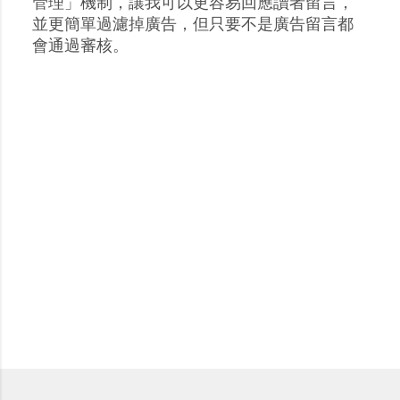
張
管理」機制，讓我可以更容易回應讀者留言，
貼
並更簡單過濾掉廣告，但只要不是廣告留言都
留
會通過審核。
言