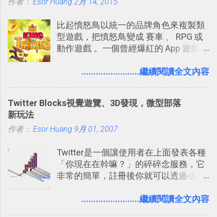
作者：
Esor Huang
（或是沒有好的印表機），又不想跑照
2月 14, 2015
享合作，讓彼此都能在手機上查看這次
相館，那麼這時候 「便利商店」同樣也
旅行地圖。
比起憤怒鳥以統一的品牌角色來複製類
提供了印照片的服務 ，而且價格不貴，
型遊戲，把憤怒鳥變成 賽車 、 RPG 或
可以立即拿到，操作流程也十分簡單。
動作遊戲 。一個曾經爆紅的 App 遊戲開
之前我在電腦玩物分享過：「 不需買印
發團隊，有沒有辦法在成名作之後，再
表機也免隨身碟， 7-11 全家雲端列印超
次推出另外一個足以撼動市場，並且有
........................繼續閱讀全文內容
方便教學 」。這篇文章則從印照片出
著全新顛覆創意的作品呢？現在，或許
發： 同樣的不需買印表機、不需隨身
我們將看到這樣的例子！ 今天要推薦的
碟，就能快速印出高品質的照片成品。
Twitter Blocks視覺遊覽、3D發現，微型部落
是另外一款非常知名系列作「 Cut the
新玩法
Rope （割繩子） 」的開發公司
作者：
Esor Huang
ZeptoLab ，在玩了幾個割繩子變形後，
9月 01, 2007
前幾天推出了他們宣傳已久的全新作
Twitter是一個讓使用者在上面發表各種
品：「 King of Thieves 」，這是一款
「你現在在幹嘛？」的碎碎念服務，它
玩法與眾不同的 PVP 偷竊對戰遊戲 。
非常的簡單，註冊後你就可以透過小小
的視窗發表任何不超過140個字元的短
文，你可以真的在上面說明你在做什
........................繼續閱讀全文內容
麼，你也可以利用它來發表很短很短的