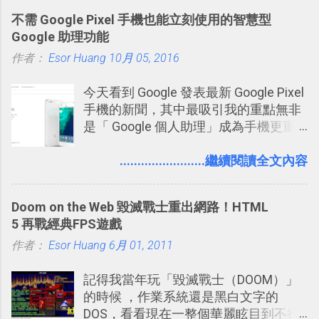
想法或評論，你當然可以透過它來發表
不需 Google Pixel 手機也能立刻使用的智慧型
牢騷，或許你也想要透過Twitter來詢問
Google 助理功能
什麼事情。各式各樣被發表的
作者：
Esor Huang
「twitter」會像資訊之河一樣在首頁、
10月 05, 2016
各個使用者ˋ追隨者之間穿流不息，但是
今天看到 Google 發表最新 Google Pixel
不管是採用什麼樣的方式利用Twitter，
手機的新聞，其中最吸引我的重點無非
沒有人會有意見，這是我覺得Twitter很
是「 Google 個人助理」成為手機更重
自由也很有趣的一個地方，我可以無拘
要且更有用的功能，有國外媒體稱：
無束的在上面塑造、表現我自己，或是
「這是他使用過最聰明的一台智慧型手
........................繼續閱讀全文內容
利用Twitter來嘗試各種可能。例如 目前
機。」 「 Google 個人助理」有更人性
我試圖將自己的Twitter打造成「 小電腦
化的應答方式，可以解答我們的各種詢
玩物 」的型態 ，我會在上面持續的丟一
Doom on the Web 毀滅戰士重出網路！HTML
問、可以找出特殊的照片、可以規劃我
些軟體更新、網站服務的資訊，未來也
5 再戰經典FPS遊戲
們的行程，也能幫我們安排時間。 其實
很想試試看是否能加入短評，或者對於
作者：
Esor Huang
如果單從後面幾個「功能面」來看， 這
6月 01, 2011
電腦玩物介紹過的資訊作補充，讓我的
些「 智慧型 Google 助理 」功能早已經
Twitter可以作為簡單的、即時的、隨想
記得我當年玩「毀滅戰士（DOOM）」
內建在我們的 Google 系統中，甚至大
的 碎碎念版電腦玩物 。不過你不需要像
的時候 ，作業系統還是黑白文字的
多在 Android 與 iPhone 手機上都能使
我這麼認真，因為 我也很喜歡在Twitter
DOS，看看現在一整個華麗眩目到不行
用。
上面看到各種突如其來的生活雜感、毫