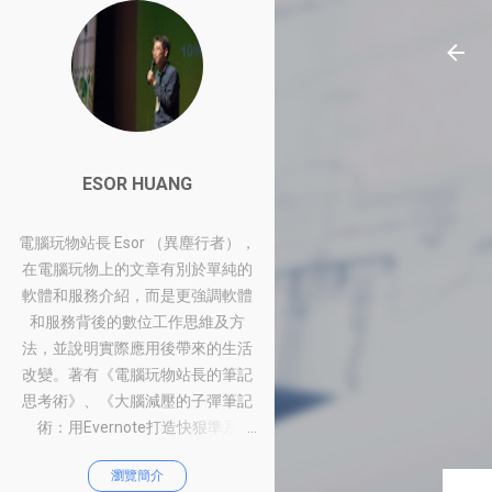
ESOR HUANG
電腦玩物站長 Esor （異塵行者），
在電腦玩物上的文章有別於單純的
軟體和服務介紹，而是更強調軟體
和服務背後的數位工作思維及方
法，並說明實際應用後帶來的生活
改變。著有《電腦玩物站長的筆記
思考術》、《大腦減壓的子彈筆記
術：用Evernote打造快狠準系
統》、《比別人快一步的Google工
瀏覽簡介
作術：從職場到人生的100個聰明