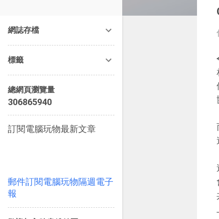
改造提案》等暢銷書籍。
網誌存檔
標籤
總網頁瀏覽量
3
0
6
8
6
5
9
4
0
訂閱電腦玩物最新文章
郵件訂閱電腦玩物隔週電子
報