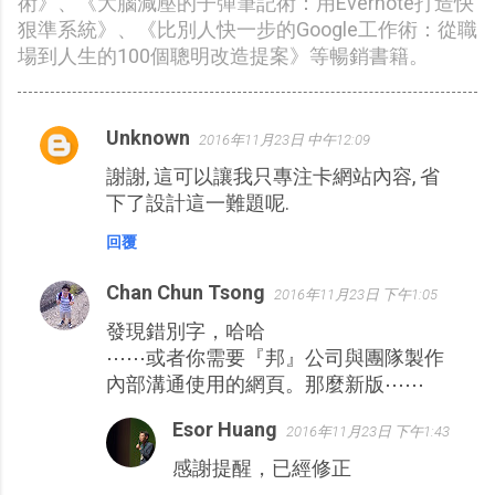
術》、《大腦減壓的子彈筆記術：用Evernote打造快
狠準系統》、《比別人快一步的Google工作術：從職
場到人生的100個聰明改造提案》等暢銷書籍。
Unknown
2016年11月23日 中午12:09
留
謝謝, 這可以讓我只專注卡網站內容, 省
言
下了設計這一難題呢.
回覆
Chan Chun Tsong
2016年11月23日 下午1:05
發現錯別字，哈哈
⋯⋯或者你需要『邦』公司與團隊製作
內部溝通使用的網頁。那麼新版⋯⋯
Esor Huang
2016年11月23日 下午1:43
感謝提醒，已經修正