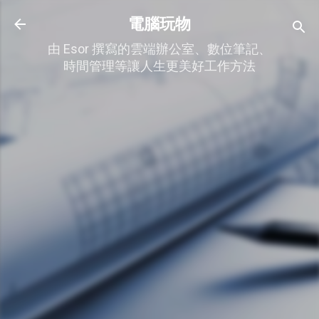
跳到主要內容
電腦玩物
由 Esor 撰寫的雲端辦公室、數位筆記、
時間管理等讓人生更美好工作方法