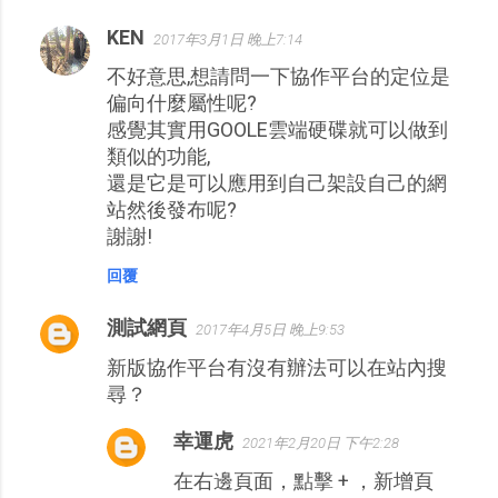
KEN
2017年3月1日 晚上7:14
不好意思,想請問一下協作平台的定位是
偏向什麼屬性呢?
感覺其實用GOOLE雲端硬碟就可以做到
類似的功能,
還是它是可以應用到自己架設自己的網
站然後發布呢?
謝謝!
回覆
測試網頁
2017年4月5日 晚上9:53
新版協作平台有沒有辦法可以在站內搜
尋？
幸運虎
2021年2月20日 下午2:28
在右邊頁面，點擊 + ，新增頁