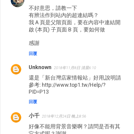
不好意思，請教一下
有辨法作到站內的超連結嗎？
我 A 頁是父階頁面，要在內容中連結開
啟 (本頁) 子頁面 B 頁，要如何做
感謝
回覆
Unknown
2018年11月8日 清晨6:10
還是「新台灣店家情報站」好用,說明請
參考: http://www.top1.tw/Help/?
PID=P13
回覆
小千
2018年12月24日 晚上8:56
好像不能用背景音樂啊？請問是否有其
它方式呢？謝謝。