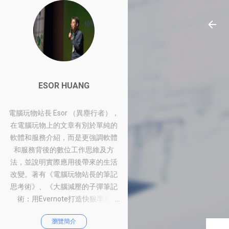
ESOR HUANG
電腦玩物站長 Esor （異塵行者），
在電腦玩物上的文章有別於單純的
軟體和服務介紹，而是更強調軟體
和服務背後的數位工作思維及方
法，並說明實際應用後帶來的生活
改變。著有《電腦玩物站長的筆記
思考術》、《大腦減壓的子彈筆記
術：用Evernote打造快狠準系
統》、《比別人快一步的Google工
瀏覽簡介
作術：從職場到人生的100個聰明