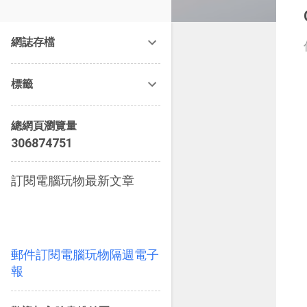
改造提案》等暢銷書籍。
網誌存檔
標籤
總網頁瀏覽量
3
0
6
8
7
4
7
5
1
訂閱電腦玩物最新文章
郵件訂閱電腦玩物隔週電子
報