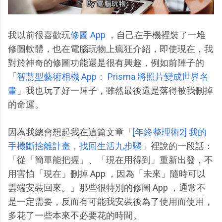
我以前很喜歡玩
修圖 App
，自己在手機裡裝了一堆
修圖軟體，也在電腦玩物上瘋狂介紹，即使現在，我
對於神奇的修圖功能還是很有興趣，例如前陣子的
「
智慧型藝術相機 App： Prisma 將照片變成世界名
畫
」我也玩了好一陣子，雖然最後還是落得被我刪掉
的命運。
因為我總會想起我在這篇文章「
[年終整理術2] 我的
手機斷捨離計畫，找回生活九步驟
」裡說的一段話：
「從「簡單能把握」、「現在用得到」重新出發，不
用害怕「現在」刪掉 App ，因為「未來」隨時可以
雲端安裝回來。」那些很特別的修圖 App ，通常不
是一定需要，反而有可能我安裝後為了使用而使用，
多花了一些本來不必要花的時間。