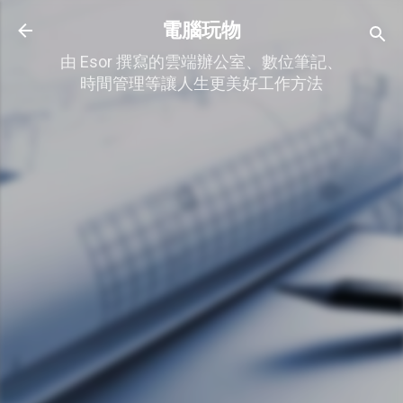
跳到主要內容
電腦玩物
由 Esor 撰寫的雲端辦公室、數位筆記、
時間管理等讓人生更美好工作方法