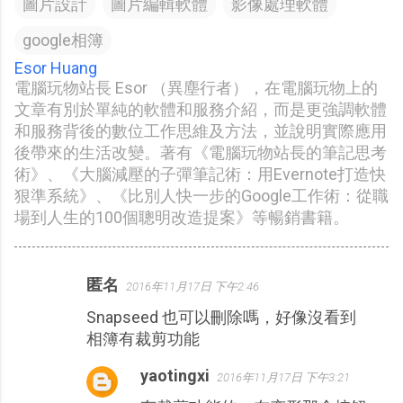
圖片設計
圖片編輯軟體
影像處理軟體
google相簿
Esor Huang
電腦玩物站長 Esor （異塵行者），在電腦玩物上的
文章有別於單純的軟體和服務介紹，而是更強調軟體
和服務背後的數位工作思維及方法，並說明實際應用
後帶來的生活改變。著有《電腦玩物站長的筆記思考
術》、《大腦減壓的子彈筆記術：用Evernote打造快
狠準系統》、《比別人快一步的Google工作術：從職
場到人生的100個聰明改造提案》等暢銷書籍。
匿名
2016年11月17日 下午2:46
留
Snapseed 也可以刪除嗎，好像沒看到
言
相簿有裁剪功能
yaotingxi
2016年11月17日 下午3:21