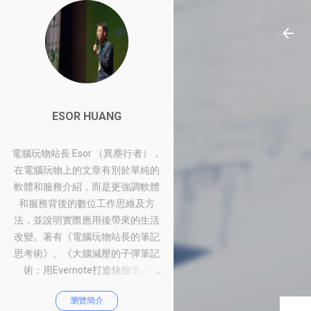
ESOR HUANG
電腦玩物站長 Esor （異塵行者），
在電腦玩物上的文章有別於單純的
軟體和服務介紹，而是更強調軟體
和服務背後的數位工作思維及方
法，並說明實際應用後帶來的生活
改變。著有《電腦玩物站長的筆記
思考術》、《大腦減壓的子彈筆記
術：用Evernote打造快狠準系
統》、《比別人快一步的Google工
瀏覽簡介
作術：從職場到人生的100個聰明