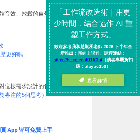
館音效、放鬆的自然白噪音，或
效
紓壓更好眠
！
這樣需求設計的音樂 App 或服
於專注的5個思考
）
網頁 App 皆可免費上手