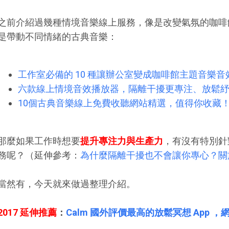
之前介紹過幾種情境音樂線上服務，像是改變氣氛的咖啡
是帶動不同情緒的古典音樂：
工作室必備的 10 種讓辦公室變成咖啡館主題音樂音
六款線上情境音效播放器，隔離干擾更專注、放鬆
10個古典音樂線上免費收聽網站精選，值得你收藏
那麼如果工作時想要
提升專注力與生產力
，有沒有特別針對
務呢？（延伸參考：
為什麼隔離干擾也不會讓你專心？關
當然有，今天就來做過整理介紹。
2017 延伸推薦
：
Calm 國外評價最高的放鬆冥想 App ，