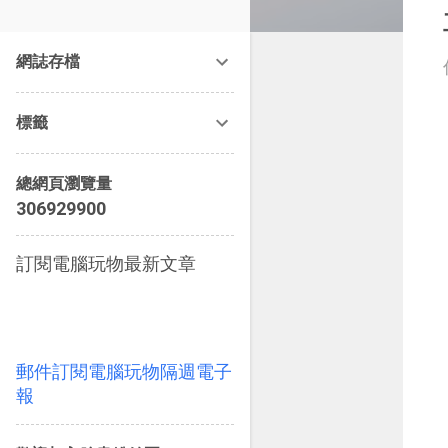
改造提案》等暢銷書籍。
網誌存檔
標籤
總網頁瀏覽量
3
0
6
9
2
9
9
0
0
訂閱電腦玩物最新文章
郵件訂閱電腦玩物隔週電子
報