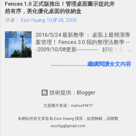
Fences 1.0 正式版推出！管理桌面圖示從此井
大綱收合、目錄連結、錨點連結，整理
練習的記憶卡片，自動規劃要延期複習
然有序，美化優化桌面的收納盒
超長筆記應用案例分享 新功能教學： 會
的卡片，每天自動產生記憶練習題，這
作者：
Esor Huang
議記錄不麻煩！我常用兩個 Evernote AI
10月 08, 2009
樣的軟體中最受好評的，或許就是今天
功能整理錄音、手寫筆記 更新功能教
要推薦的 「 Anki 」 。
2016/5/24 最新教學 ： 桌面上最簡潔專
學： Evernote 新增類似 Google 文件的
案管理！ Fences 3.0 我的整理法教學 --
「免帳號登入」多人同步編輯功能
-2009/10/08更新------------ 好啦！各位
電腦玩物的老讀者、新朋友，我又要再
一次的推薦這款我個人非常愛用的免費
........................繼續閱讀全文內容
桌面整理軟體：Fences，因為在8個月
的測試版後， 今天StarDock公司終於為
我們推出了 正式版的Fences 1.0 ，並且
技術提供：Blogger
仍然是完全免費的 ，舊版本Fences0.99
的用戶這次可以直接下載新版覆蓋安裝
主題圖片來源：
mariusFM77
升級。而根據官網公告，下個月還會在
免費版之外推出進階付費的Pro版本。
本網站所有文章皆為 Esor Huang 撰寫，如需轉載，請聯繫
為什麼「Fences 1.0」很好用？總結來
esorhjy@gmail.com
說是因為透過這款工具，我們可以 更有