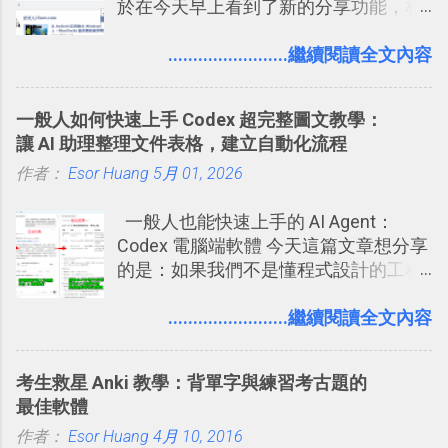
於在今天早上看到了新的分享功能，相
多問題： 國外地點名稱地址常常難懂，
2016/7/13 新增： 如何將網頁資料快速
信台灣用戶大多數應該也都已經可以使
用自訂地圖就能自己取一個好辨識的名
剪貼到 Trello？收集專案資料技巧
用新版的分享功能與隱私設定。 嚴格來
........................繼續閱讀全文內容
稱。 在規劃路線之外，自訂地圖還能補
2016/8 新增： Trello 開放「強化功能」
說，這次新版設定大多數都是以前就有
充許多旅遊圖文資料，讓這張地圖就是
讓免費用戶串聯 Evernote 等雲端服務
的功能，只是現在換到比較好操作的位
旅遊手冊。 好看的自訂地圖一方面旅行
2016/8 新增 ： Trello 卡片自訂欄位密
一般人如何快速上手 Codex 超完整圖文教學：
置。不過有一項很實用的設定是新增
時帶來好心情，二方面事後就是最好的
技！最想要的強大 Trello 客製化範例教
讓 AI 助理整理文件表格，建立自動化流程
的， 那就是可以 事先審查 朋友「標籤
旅遊回憶之一。 自訂地圖還能跟朋友共
學 2016/11 新增： [時間技客-7] 重要緊
作者：
Esor Huang
你」的內容，決定要不要讓其他朋友看
5月 01, 2026
享合作，讓彼此都能在手機上查看這次
急時間管理四象限在 Trello 活用與範本
到這些標籤。 具體來說，朋友如果把你
旅行地圖。
下載 2017/2 新增 ： Trello 團隊如何使
一般人也能快速上手的 AI Agent：
標籤在他的訊息中，或是想把你標籤在
用 Trello？ 8個專案排程協作重點技巧
Codex 電腦端軟體 今天這篇文章想分享
相片圖片裡，現在你都多了一個「事先
2017/6 新增： 如何用 Trello 規劃自助
的是：如果我們不是懂程式設計的工程
審查」的機制，可以決定這些你被標籤
旅行？我的 Trello 行程計畫使用技巧教
師， 一般人要怎麼快速上手 OpenAI
的內容可不可以出現在你的個人檔案塗
學 2017/7 新增： 如何讓 Trello 列表與
（ChatGPT） 的 Codex 工具？ 如何用
........................繼續閱讀全文內容
鴉牆上，從而禁止可能的祕密被你其他
卡片不再落落長？專案管理的5個關鍵
這個 AI 助理，協助我們處理電腦硬碟資
朋友看到。 當然，這也可以最大程度的
技巧 2017/8/23 新增 ： 如何用 Trello 做
料夾中的工作文件、任務成果，進一步
杜絕遊戲、廣告討厭的標籤行為。
子彈筆記？我的 Trello GTD 方法範例看
考生救星 Anki 教學：背單字與練習考古題的
打造一個更自動化的電腦工作流程。
板分享
最佳軟體
作者：
Esor Huang
4月 10, 2016