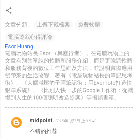
文章分類：
上傳下載檔案
免費軟體
電腦遊戲心得評論
Esor Huang
電腦玩物站長 Esor （異塵行者），在電腦玩物上的
文章有別於單純的軟體和服務介紹，而是更強調軟體
和服務背後的數位工作思維及方法，並說明實際應用
後帶來的生活改變。著有《電腦玩物站長的筆記思考
術》、《大腦減壓的子彈筆記術：用Evernote打造快
狠準系統》、《比別人快一步的Google工作術：從職
場到人生的100個聰明改造提案》等暢銷書籍。
midpoint
2015年1月7日 上午9:43
留
不错的推荐
言