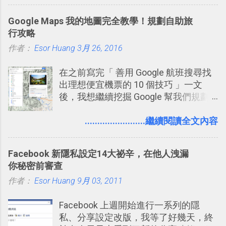
愛用 Trello ？在電腦玩物上，我也從旁
發： 同樣的不需買印表機、不需隨身
敲側擊的角度，寫過幾篇「 Trello 概
碟，就能快速印出高品質的照片成品。
Google Maps 我的地圖完全教學！規劃自助旅
念」的管理教學文章： 把 Evernote 當
行攻略
作 Trello！ Kanbanote 筆記看板管理法
作者：
Esor Huang
Google Drive 變身 Trello ！幫雲端硬碟
3月 26, 2016
建立專案看板 但是，我自己也一直使用
在之前寫完「 善用 Google 航班搜尋找
著 Trello ，卻還沒有在電腦玩物上寫過
出理想便宜機票的 10 個技巧 」一文
一篇完整的介紹！雖然錯過了幾年前第
後，我想繼續挖掘 Google 幫我們規劃
一時間推薦 Trello 的時機，但在這段時
自助旅行的潛力。 今天這篇文章，就深
間的使用經驗下，剛好可以讓我整理沉
入的來聊聊 Google 的「我的地圖」服
........................繼續閱讀全文內容
澱自己的使用方法，歸納出「 為什麼值
務，這是一個可以讓我們「自訂地圖」
得試試看 Trello 的關鍵特色 」，然後轉
的工具 ，在地圖上任意繪製地標、路
化成這篇文章深入淺出的 Trello 上手教
Facebook 新隱私設定14大祕辛，在他人洩漏
線，對商務需求來說可以打造出一張一
學。 2015/6/13 新增： 免費專案管理軟
你秘密前審查
張資料地圖（例如我之前在製作一本新
體推薦！困難計畫簡單管理 13 種工具
作者：
Esor Huang
書時建立的「 台灣推薦空拍地點地圖
9月 03, 2011
2016 年新增 ： 如何將 Trello 切換到繁
」），對生活需求來說，則可以讓我們
體中文版？網頁 App 全中文化
Facebook 上週開始進行一系列的隱
規劃自助旅行路線！ Google 「我的地
2016/7/7 新增 ： 如何活用 Trello 記
私、分享設定改版，我等了好幾天，終
圖」在規劃自助旅行路線時可以解決許
帳？我的理財計畫心得與看板範本