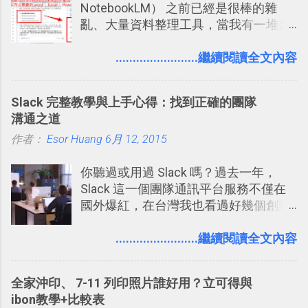
NotebookLM） 之前已經是很棒的雜
亂、大量資料整理工具，當我有一堆需
要抓出相關重點的研究資料，或是有大
量格式不一的混亂工作文件需要彙整，
........................繼續閱讀全文內容
我都喜歡用 Gemini Notebook 作第一階
段的整理，整理好後再交給 ChatGPT 或
Slack 完整教學與上手心得：找到正確的團隊
Codex 這樣的 AI 工作作進階處理。
溝通之道
作者：
Esor Huang
6月 12, 2015
你聽過或用過 Slack 嗎？過去一年，
Slack 這一個團隊通訊平台服務不僅在
國外爆紅，在台灣我也看過好幾個創業
團隊使用 Slack 來做公司內部的訊息管
理，到底 Slack 有什麼魅力？它是不是
........................繼續閱讀全文內容
比起 LINE 或 Facebook 或 Email 更能有
效率的管理團隊溝通呢？我自己今年也
全家沖印、 7-11 列印照片誰好用？立可得與
有機會在一個專案合作中使用了 Slack
ibon教學+比較表
一段時間，我覺得它吸引人之處有三