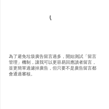
為了避免垃圾廣告留言過多，開始測試「留言
張
管理」機制，讓我可以更容易回應讀者留言，
貼
並更簡單過濾掉廣告，但只要不是廣告留言都
留
會通過審核。
言