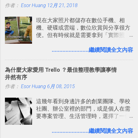
作者：
Esor Huang
點： 1. 「 很有趣 」： Slack 裡擁有跟
12月 21, 2018
LINE 或 Facebook 一樣易於讓公司同事
現在大家照片都儲存在數位手機、相
聊天打屁、傳送有趣影音圖文的功能。
機、硬碟或雲端，數位欣賞與分享很方
2. 「 有效率 」：但是 Slack 的頻道、群
便。但有時候就是需要拿到「實際照
組機制讓茶水間的聊天，不會干擾工作
片」，例如： 小朋友學校的勞作作業 想
的討論，並且星號與釘選功能讓每個同
要製作家庭相框 用照片來當小禮物 把照
........................繼續閱讀全文內容
事可以從聊天中記錄重點。 3. 「 有彈性
片貼在紙本手帳上 這時候，有什麼方法
」： Slack 的架構可以讓每一個團隊設
可以快速把數位照片「洗」成實體照
計出符合自己需求的通訊平台， Slack
為什麼大家愛用 Trello ？最佳整理教學讓事情
片？而且最好能不花時間、立即拿到、
的軟體則讓同事可以在任何地方和公司
井然有序
價格也不貴呢？ 如果家裡沒有印表機
保持聯繫。 如果你需要中文版的同類平
作者：
Esor Huang
（或是沒有好的印表機），又不想跑照
6月 08, 2015
台，可以參考： JANDI 高效率團隊通訊
相館，那麼這時候 「便利商店」同樣也
平台完整教學，比 Slack 更適合中文用
這幾年看到身邊許多的創業團隊、學校
提供了印照片的服務 ，而且價格不貴，
戶 。 2017/3 新增 ： Sortd for Slack：
社團、辦公室裡的部門，或是個人在需
可以立即拿到，操作流程也十分簡單。
改造 Slack 討論串介面變成專案任務排
要專案管理、生活管理時，選擇了一個
之前我在電腦玩物分享過：「 不需買印
程看板
叫做「 Trello 」的雲端服務，這到底是
表機也免隨身碟， 7-11 全家雲端列印超
一個什麼樣的管理工具，讓這麼多人都
........................繼續閱讀全文內容
方便教學 」。這篇文章則從印照片出