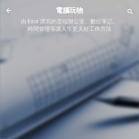
跳到主要內容
電腦玩物
由 Esor 撰寫的雲端辦公室、數位筆記、
時間管理等讓人生更美好工作方法