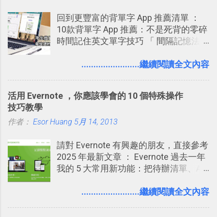
回到更豐富的背單字 App 推薦清單 ：
10款背單字 App 推薦：不是死背的零碎
時間記住英文單字技巧 「 間隔記憶法
」，是指透過特定時間的反覆記憶，把
短期記憶變成長期記憶。 舉例來說我今
........................繼續閱讀全文內容
天記住一個單字，相關一兩天之後我可
能快要忘記，這時再次複習，記憶就增
活用 Evernote ，你應該學會的 10 個特殊操作
強；然後下次快要忘記可能變成相隔一
技巧教學
個禮拜，這時再次複習，就能把記憶強
作者：
Esor Huang
化，讓記憶延長到可能半個月；那時候
5月 14, 2013
再做一次複習，或許我們就擁有了接下
請對 Evernote 有興趣的朋友，直接參考
來一個月的記憶長度！就這樣反覆慢慢
2025 年最新文章 ： Evernote 過去一年
拉長時間練習，就能讓一個東西成為腦
我的 5 大常用新功能：把待辦清單、AI
海中更深刻的記憶。 問題是，當我們一
辨識、長專案筆記裝進第二大腦 新功能
次要記住 1000 個英文單字，或是一次
介紹文章： 把不同筆記中的待辦清單統
........................繼續閱讀全文內容
要準備數百個考試問題時，自己手動進
一管理！ Evernote 強化原本已經很好用
行間隔記憶法的練習不是很累嗎？所以
的工作事項功能 新功能教學： Evernote
就有了自動化的工具，幫助我們管理要