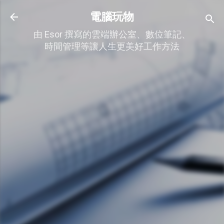
跳到主要內容
電腦玩物
由 Esor 撰寫的雲端辦公室、數位筆記、
時間管理等讓人生更美好工作方法