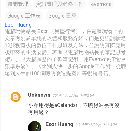
時間管理
資訊管理與網路工作
evernote
Google 工作表
Google 日曆
Esor Huang
電腦玩物站長 Esor （異塵行者），在電腦玩物上的
文章有別於單純的軟體和服務介紹，而是更強調軟體
和服務背後的數位工作思維及方法，並說明實際應用
後帶來的生活改變。著有《電腦玩物站長的筆記思考
術》、《大腦減壓的子彈筆記術：用Evernote打造快
狠準系統》、《比別人快一步的Google工作術：從職
場到人生的100個聰明改造提案》等暢銷書籍。
Unknown
2014年9月29日 下午2:54
留
小弟用得是aCalendar，不曉得站長有沒
言
有用過？
Esor Huang
2014年9月29日 下午3:29