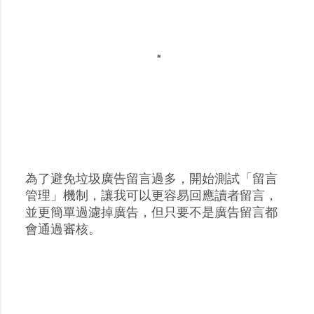
為了避免垃圾廣告留言過多，開始測試「留言
張
管理」機制，讓我可以更容易回應讀者留言，
貼
並更簡單過濾掉廣告，但只要不是廣告留言都
留
會通過審核。
言