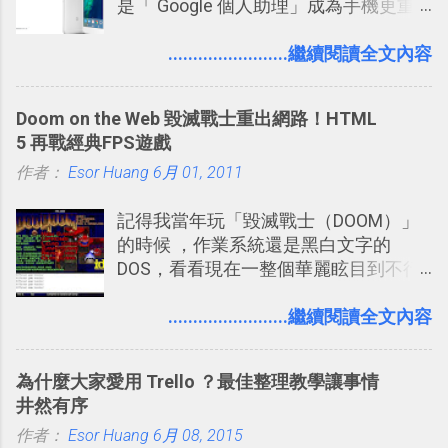
是「 Google 個人助理」成為手機更重
自由也很有趣的一個地方，我可以無拘
要且更有用的功能，有國外媒體稱：
無束的在上面塑造、表現我自己，或是
「這是他使用過最聰明的一台智慧型手
........................繼續閱讀全文內容
利用Twitter來嘗試各種可能。例如 目前
機。」 「 Google 個人助理」有更人性
我試圖將自己的Twitter打造成「 小電腦
化的應答方式，可以解答我們的各種詢
玩物 」的型態 ，我會在上面持續的丟一
Doom on the Web 毀滅戰士重出網路！HTML
問、可以找出特殊的照片、可以規劃我
些軟體更新、網站服務的資訊，未來也
5 再戰經典FPS遊戲
們的行程，也能幫我們安排時間。 其實
很想試試看是否能加入短評，或者對於
作者：
Esor Huang
如果單從後面幾個「功能面」來看， 這
6月 01, 2011
電腦玩物介紹過的資訊作補充，讓我的
些「 智慧型 Google 助理 」功能早已經
Twitter可以作為簡單的、即時的、隨想
記得我當年玩「毀滅戰士（DOOM）」
內建在我們的 Google 系統中，甚至大
的 碎碎念版電腦玩物 。不過你不需要像
的時候 ，作業系統還是黑白文字的
多在 Android 與 iPhone 手機上都能使
我這麼認真，因為 我也很喜歡在Twitter
DOS，看看現在一整個華麗眩目到不行
用。
上面看到各種突如其來的生活雜感、毫
的各種第一人稱射擊遊戲，但做為我玩
無來由的牢騷困擾，因為這些碎碎念就
過的第一款 FPS遊戲 （應該也是世界上
........................繼續閱讀全文內容
好像把大家的生活用一種很自然無隔
的FPS鼻祖？），DOOM的刺激記憶與
閡、但又基本上不互相打擾的方式結合
興奮之情卻不會忘記，即使從現在眼光
在一起了 。 講了那麼多，其實類似
為什麼大家愛用 Trello ？最佳整理教學讓事情
來看DOOM的畫面簡直慘不忍睹，但如
Twitter的服務目前並不少見，台灣
井然有序
果重新拿起電鋸闖蕩在血腥的迷宮中，
Buboo 、大陸的 飯否 都是很優秀的
作者：
Esor Huang
想必還是會有一番美好的回味。 還好我
6月 08, 2015
Twitter型服務，而最近一向簡約的