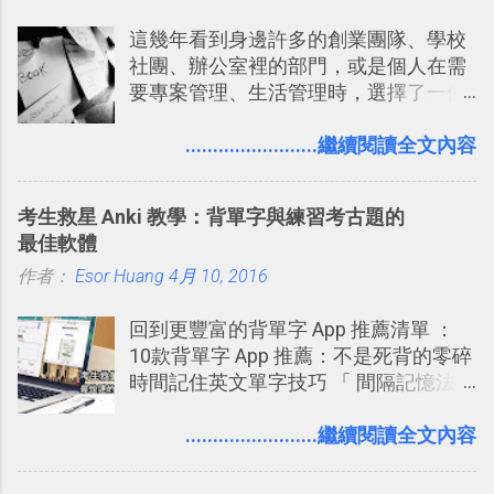
們擁有支援 HTML 5 的瀏覽器！在「
Twitter開始推出一些新功能，尤其是今
這幾年看到身邊許多的創業團隊、學校
Mozilla Demo Studio 」網站提供了讓技
天推出的「 Twitter Blocks 」更是一個
社團、辦公室裡的部門，或是個人在需
術人員交流HTML、CSS、Javascript新
值得一玩的3D視覺化功能，下面就來分
要專案管理、生活管理時，選擇了一個
玩意的園地，而其中一個最新的作品，
享一下我玩這個新功能的一些感想。
叫做「 Trello 」的雲端服務，這到底是
就是「DOOM on the Web」，毀滅戰士
Twitter： http://twitter.com/home
一個什麼樣的管理工具，讓這麼多人都
........................繼續閱讀全文內容
一代的網頁版！ 這款「 DOOM on the
Twitter Blocks：
愛用 Trello ？在電腦玩物上，我也從旁
Web 」採用HTML 5相關技術重建而成
http://explore.twitter.com/ 電腦玩物情
敲側擊的角度，寫過幾篇「 Trello 概
，把原本遊戲的場景與功能搬上瀏覽器
蒐小誌： http://twitter.com/esorhjy
考生救星 Anki 教學：背單字與練習考古題的
念」的管理教學文章： 把 Evernote 當
內，玩家可以免費上網通關！不過目前
Twitter除了自顧自的碎碎念外，你可以
最佳軟體
作 Trello！ Kanbanote 筆記看板管理法
因為技術限制， 主要支援的瀏覽器為
用「Follow」的方式來跟隨其它的使用
作者：
Esor Huang
Google Drive 變身 Trello ！幫雲端硬碟
4月 10, 2016
Firefox 4 和Safari ，而 Google Chrome
者，只要進入該使用者的個人頁面，然
建立專案看板 但是，我自己也一直使用
執行上可能會有些問題。
後在最上方按下﹝Follow﹞即可。 這種
回到更豐富的背單字 App 推薦清單 ：
著 Trello ，卻還沒有在電腦玩物上寫過
跟隨者、被跟隨者的概念是Twitter另一
10款背單字 App 推薦：不是死背的零碎
一篇完整的介紹！雖然錯過了幾年前第
個非常好玩的地方 ，所以 這次的
時間記住英文單字技巧 「 間隔記憶法
一時間推薦 Trello 的時機，但在這段時
Twitter Blocks很強調這個人際網路的概
」，是指透過特定時間的反覆記憶，把
間的使用經驗下，剛好可以讓我整理沉
念 ，如果說這一次的Twitter Blocks的
短期記憶變成長期記憶。 舉例來說我今
........................繼續閱讀全文內容
澱自己的使用方法，歸納出「 為什麼值
3D視圖有什麼用途的話，就是 它可以讓
天記住一個單字，相關一兩天之後我可
得試試看 Trello 的關鍵特色 」，然後轉
你非常方便、好玩、即興的擴展你的
能快要忘記，這時再次複習，記憶就增
化成這篇文章深入淺出的 Trello 上手教
Twit...