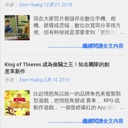
作者：
Esor Huang
書時建立的「 台灣推薦空拍地點地圖
12月 21, 2018
台，可以參考： JANDI 高效率團隊通訊
」），對生活需求來說，則可以讓我們
平台完整教學，比 Slack 更適合中文用
現在大家照片都儲存在數位手機、相
規劃自助旅行路線！ Google 「我的地
戶 。 2017/3 新增 ： Sortd for Slack：
機、硬碟或雲端，數位欣賞與分享很方
圖」在規劃自助旅行路線時可以解決許
改造 Slack 討論串介面變成專案任務排
便。但有時候就是需要拿到「實際照
多問題： 國外地點名稱地址常常難懂，
程看板
片」，例如： 小朋友學校的勞作作業 想
用自訂地圖就能自己取一個好辨識的名
要製作家庭相框 用照片來當小禮物 把照
........................繼續閱讀全文內容
稱。 在規劃路線之外，自訂地圖還能補
片貼在紙本手帳上 這時候，有什麼方法
充許多旅遊圖文資料，讓這張地圖就是
可以快速把數位照片「洗」成實體照
旅遊手冊。 好看的自訂地圖一方面旅行
King of Thieves 成為偷竊之王！知名團隊的創
片？而且最好能不花時間、立即拿到、
時帶來好心情，二方面事後就是最好的
意革新作
價格也不貴呢？ 如果家裡沒有印表機
旅遊回憶之一。 自訂地圖還能跟朋友共
作者：
Esor Huang
（或是沒有好的印表機），又不想跑照
2月 14, 2015
享合作，讓彼此都能在手機上查看這次
相館，那麼這時候 「便利商店」同樣也
旅行地圖。
比起憤怒鳥以統一的品牌角色來複製類
提供了印照片的服務 ，而且價格不貴，
型遊戲，把憤怒鳥變成 賽車 、 RPG 或
可以立即拿到，操作流程也十分簡單。
動作遊戲 。一個曾經爆紅的 App 遊戲開
之前我在電腦玩物分享過：「 不需買印
發團隊，有沒有辦法在成名作之後，再
表機也免隨身碟， 7-11 全家雲端列印超
次推出另外一個足以撼動市場，並且有
........................繼續閱讀全文內容
方便教學 」。這篇文章則從印照片出
著全新顛覆創意的作品呢？現在，或許