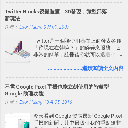
發： 同樣的不需買印表機、不需隨身
我們將看到這樣的例子！ 今天要推薦的
碟，就能快速印出高品質的照片成品。
Twitter Blocks視覺遊覽、3D發現，微型部落
是另外一款非常知名系列作「 Cut the
新玩法
Rope （割繩子） 」的開發公司
作者：
Esor Huang
ZeptoLab ，在玩了幾個割繩子變形後，
9月 01, 2007
前幾天推出了他們宣傳已久的全新作
Twitter是一個讓使用者在上面發表各種
品：「 King of Thieves 」，這是一款
「你現在在幹嘛？」的碎碎念服務，它
玩法與眾不同的 PVP 偷竊對戰遊戲 。
非常的簡單，註冊後你就可以透過小小
的視窗發表任何不超過140個字元的短
文，你可以真的在上面說明你在做什
........................繼續閱讀全文內容
麼，你也可以利用它來發表很短很短的
想法或評論，你當然可以透過它來發表
不需 Google Pixel 手機也能立刻使用的智慧型
牢騷，或許你也想要透過Twitter來詢問
Google 助理功能
什麼事情。各式各樣被發表的
作者：
Esor Huang
「twitter」會像資訊之河一樣在首頁、
10月 05, 2016
各個使用者ˋ追隨者之間穿流不息，但是
今天看到 Google 發表最新 Google Pixel
不管是採用什麼樣的方式利用Twitter，
手機的新聞，其中最吸引我的重點無非
沒有人會有意見，這是我覺得Twitter很