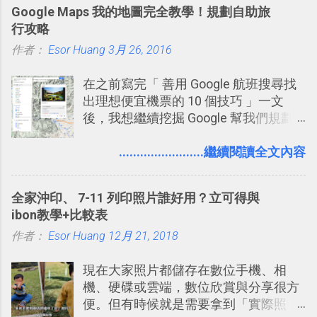
Google Maps 我的地圖完全教學！規劃自助旅
有機會在一個專案合作中使用了 Slack
行攻略
一段時間，我覺得它吸引人之處有三
作者：
Esor Huang
點： 1. 「 很有趣 」： Slack 裡擁有跟
3月 26, 2016
LINE 或 Facebook 一樣易於讓公司同事
在之前寫完「 善用 Google 航班搜尋找
聊天打屁、傳送有趣影音圖文的功能。
出理想便宜機票的 10 個技巧 」一文
2. 「 有效率 」：但是 Slack 的頻道、群
後，我想繼續挖掘 Google 幫我們規劃
組機制讓茶水間的聊天，不會干擾工作
自助旅行的潛力。 今天這篇文章，就深
的討論，並且星號與釘選功能讓每個同
入的來聊聊 Google 的「我的地圖」服
........................繼續閱讀全文內容
事可以從聊天中記錄重點。 3. 「 有彈性
務，這是一個可以讓我們「自訂地圖」
」： Slack 的架構可以讓每一個團隊設
的工具 ，在地圖上任意繪製地標、路
計出符合自己需求的通訊平台， Slack
全家沖印、 7-11 列印照片誰好用？立可得與
線，對商務需求來說可以打造出一張一
的軟體則讓同事可以在任何地方和公司
ibon教學+比較表
張資料地圖（例如我之前在製作一本新
保持聯繫。 如果你需要中文版的同類平
作者：
Esor Huang
書時建立的「 台灣推薦空拍地點地圖
12月 21, 2018
台，可以參考： JANDI 高效率團隊通訊
」），對生活需求來說，則可以讓我們
平台完整教學，比 Slack 更適合中文用
現在大家照片都儲存在數位手機、相
規劃自助旅行路線！ Google 「我的地
戶 。 2017/3 新增 ： Sortd for Slack：
機、硬碟或雲端，數位欣賞與分享很方
圖」在規劃自助旅行路線時可以解決許
改造 Slack 討論串介面變成專案任務排
便。但有時候就是需要拿到「實際照
多問題： 國外地點名稱地址常常難懂，
程看板