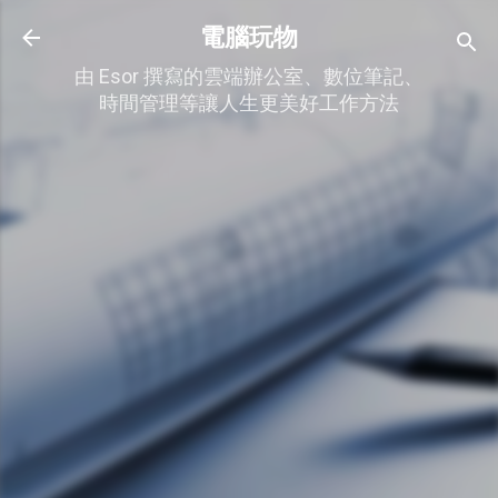
跳到主要內容
電腦玩物
由 Esor 撰寫的雲端辦公室、數位筆記、
時間管理等讓人生更美好工作方法