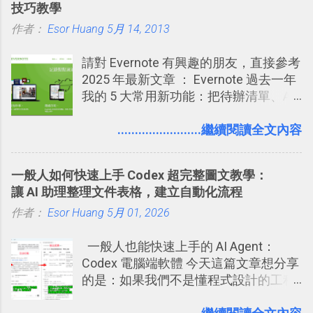
技巧教學
的， 那就是可以 事先審查 朋友「標籤
的卡片，每天自動產生記憶練習題，這
學 2016/11 新增： [時間技客-7] 重要緊
作者：
Esor Huang
你」的內容，決定要不要讓其他朋友看
5月 14, 2013
樣的軟體中最受好評的，或許就是今天
急時間管理四象限在 Trello 活用與範本
到這些標籤。 具體來說，朋友如果把你
要推薦的 「 Anki 」 。
下載 2017/2 新增 ： Trello 團隊如何使
請對 Evernote 有興趣的朋友，直接參考
標籤在他的訊息中，或是想把你標籤在
用 Trello？ 8個專案排程協作重點技巧
2025 年最新文章 ： Evernote 過去一年
相片圖片裡，現在你都多了一個「事先
2017/6 新增： 如何用 Trello 規劃自助
我的 5 大常用新功能：把待辦清單、AI
審查」的機制，可以決定這些你被標籤
旅行？我的 Trello 行程計畫使用技巧教
辨識、長專案筆記裝進第二大腦 新功能
的內容可不可以出現在你的個人檔案塗
學 2017/7 新增： 如何讓 Trello 列表與
介紹文章： 把不同筆記中的待辦清單統
........................繼續閱讀全文內容
鴉牆上，從而禁止可能的祕密被你其他
卡片不再落落長？專案管理的5個關鍵
一管理！ Evernote 強化原本已經很好用
朋友看到。 當然，這也可以最大程度的
技巧 2017/8/23 新增 ： 如何用 Trello 做
的工作事項功能 新功能教學： Evernote
杜絕遊戲、廣告討厭的標籤行為。
子彈筆記？我的 Trello GTD 方法範例看
一般人如何快速上手 Codex 超完整圖文教學：
大綱收合、目錄連結、錨點連結，整理
板分享
讓 AI 助理整理文件表格，建立自動化流程
超長筆記應用案例分享 新功能教學： 會
作者：
Esor Huang
議記錄不麻煩！我常用兩個 Evernote AI
5月 01, 2026
功能整理錄音、手寫筆記 更新功能教
一般人也能快速上手的 AI Agent：
學： Evernote 新增類似 Google 文件的
Codex 電腦端軟體 今天這篇文章想分享
「免帳號登入」多人同步編輯功能
的是：如果我們不是懂程式設計的工程
師， 一般人要怎麼快速上手 OpenAI