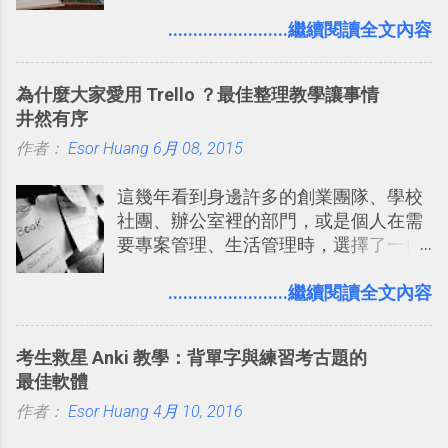
片」，例如： 小朋友學校的勞作作業 想
用自訂地圖就能自己取一個好辨識的名
要製作家庭相框 用照片來當小禮物 把照
........................繼續閱讀全文內容
稱。 在規劃路線之外，自訂地圖還能補
片貼在紙本手帳上 這時候，有什麼方法
充許多旅遊圖文資料，讓這張地圖就是
可以快速把數位照片「洗」成實體照
旅遊手冊。 好看的自訂地圖一方面旅行
為什麼大家愛用 Trello ？最佳整理教學讓事情
片？而且最好能不花時間、立即拿到、
時帶來好心情，二方面事後就是最好的
井然有序
價格也不貴呢？ 如果家裡沒有印表機
旅遊回憶之一。 自訂地圖還能跟朋友共
作者：
Esor Huang
（或是沒有好的印表機），又不想跑照
6月 08, 2015
享合作，讓彼此都能在手機上查看這次
相館，那麼這時候 「便利商店」同樣也
旅行地圖。
這幾年看到身邊許多的創業團隊、學校
提供了印照片的服務 ，而且價格不貴，
社團、辦公室裡的部門，或是個人在需
可以立即拿到，操作流程也十分簡單。
要專案管理、生活管理時，選擇了一個
之前我在電腦玩物分享過：「 不需買印
叫做「 Trello 」的雲端服務，這到底是
表機也免隨身碟， 7-11 全家雲端列印超
一個什麼樣的管理工具，讓這麼多人都
........................繼續閱讀全文內容
方便教學 」。這篇文章則從印照片出
愛用 Trello ？在電腦玩物上，我也從旁
發： 同樣的不需買印表機、不需隨身
敲側擊的角度，寫過幾篇「 Trello 概
碟，就能快速印出高品質的照片成品。
考生救星 Anki 教學：背單字與練習考古題的
念」的管理教學文章： 把 Evernote 當
最佳軟體
作 Trello！ Kanbanote 筆記看板管理法
作者：
Esor Huang
Google Drive 變身 Trello ！幫雲端硬碟
4月 10, 2016
建立專案看板 但是，我自己也一直使用