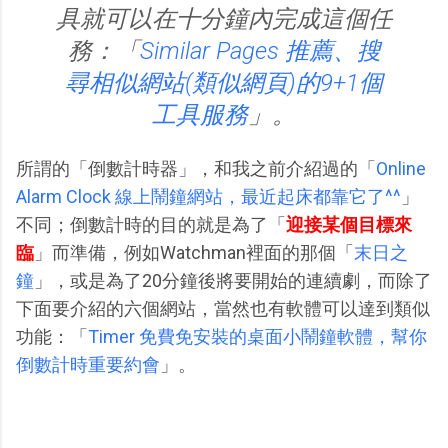
具就可以在十分鐘內完成這個任
務：「
Similar Pages 推薦、搜
尋相似網站(類似網頁)的9+1個
工具服務
」。
所謂的「倒數計時器」，和我之前介紹過的「
Online
Alarm Clock 線上鬧鐘網站，最近起床都靠它了^^
」
不同；倒數計時的目的就是為了「
迎接某個目標來
臨
」而準備，例如Watchman裡面的那個「
末日之
鐘
」，或是為了20分鐘後將要開始的連續劇，而除了
下面要介紹的六個網站，當然也有軟體可以達到類似
功能：「
Timer 免費免安裝的桌面小鬧鐘軟體，幫你
倒數計時重要約會
」。