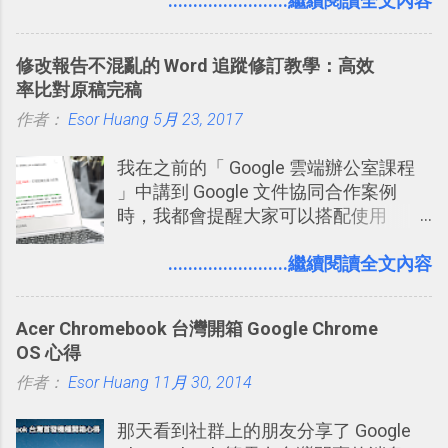
（ChatGPT） 的 Codex 工具？ 如何用
........................繼續閱讀全文內容
這個 AI 助理，協助我們處理電腦硬碟資
料夾中的工作文件、任務成果，進一步
修改報告不混亂的 Word 追蹤修訂教學：高效
打造一個更自動化的電腦工作流程。
率比對原稿完稿
作者：
Esor Huang
5月 23, 2017
我在之前的「 Google 雲端辦公室課程
」中講到 Google 文件協同合作案例
時，我都會提醒大家可以搭配使用
Google 文件上的「建議操作」功能，讓
多人編輯同一份報告、文章時更加條理
........................繼續閱讀全文內容
分明，修改更有效率。而這並非 Google
文件獨創功能，事實上這是來自於
Acer Chromebook 台灣開箱 Google Chrome
Word 上優秀的文書編輯老傳統：「
OS 心得
Word 追蹤修訂終於出現在 Google
作者：
Esor Huang
Docs！論文改稿必備 」。 但是我也發
11月 30, 2014
現，有很多原本使用 Word 進行文書處
那天看到社群上的朋友分享了 Google
理的朋友，不一定有發現裡面藏了一個