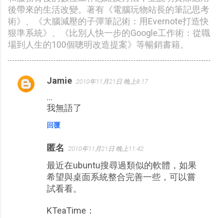
後帶來的生活改變。著有《電腦玩物站長的筆記思考
術》、《大腦減壓的子彈筆記術：用Evernote打造快
狠準系統》、《比別人快一步的Google工作術：從職
場到人生的100個聰明改造提案》等暢銷書籍。
Jamie
2010年11月21日 晚上8:17
留
...
言
我無語了
回覆
匿名
2010年11月21日 晚上11:42
最近在ubuntu搜尋過類似的軟體，如果
希望與桌面系統整合完善一些，可以嘗
試看看。
KTeaTime：