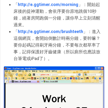
「
http://e.ggtimer.com/morning
」：開始起
床後的提神運動，會依序要你原地跳個10秒
鐘，繞著房間跑個一分鐘，讓你早上立刻清醒
過來。
「
http://e.ggtimer.com/brushteeth
」：進入
這個網頁，會開始倒數計時兩分鐘，要幹嘛？
要你起碼記得刷牙兩分鐘，不要每次都草率了
事，記得保護好牙齒健康（所以廁所也應該放
台筆電或iPad了）。