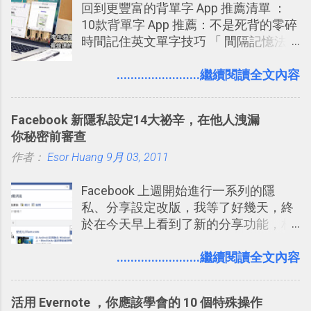
回到更豐富的背單字 App 推薦清單 ：
著 Trello ，卻還沒有在電腦玩物上寫過
10款背單字 App 推薦：不是死背的零碎
一篇完整的介紹！雖然錯過了幾年前第
時間記住英文單字技巧 「 間隔記憶法
一時間推薦 Trello 的時機，但在這段時
」，是指透過特定時間的反覆記憶，把
間的使用經驗下，剛好可以讓我整理沉
短期記憶變成長期記憶。 舉例來說我今
........................繼續閱讀全文內容
澱自己的使用方法，歸納出「 為什麼值
天記住一個單字，相關一兩天之後我可
得試試看 Trello 的關鍵特色 」，然後轉
能快要忘記，這時再次複習，記憶就增
化成這篇文章深入淺出的 Trello 上手教
Facebook 新隱私設定14大祕辛，在他人洩漏
強；然後下次快要忘記可能變成相隔一
學。 2015/6/13 新增： 免費專案管理軟
你秘密前審查
個禮拜，這時再次複習，就能把記憶強
體推薦！困難計畫簡單管理 13 種工具
作者：
Esor Huang
化，讓記憶延長到可能半個月；那時候
9月 03, 2011
2016 年新增 ： 如何將 Trello 切換到繁
再做一次複習，或許我們就擁有了接下
體中文版？網頁 App 全中文化
Facebook 上週開始進行一系列的隱
來一個月的記憶長度！就這樣反覆慢慢
2016/7/7 新增 ： 如何活用 Trello 記
私、分享設定改版，我等了好幾天，終
拉長時間練習，就能讓一個東西成為腦
帳？我的理財計畫心得與看板範本
於在今天早上看到了新的分享功能，相
海中更深刻的記憶。 問題是，當我們一
2016/7/13 新增： 如何將網頁資料快速
信台灣用戶大多數應該也都已經可以使
次要記住 1000 個英文單字，或是一次
剪貼到 Trello？收集專案資料技巧
用新版的分享功能與隱私設定。 嚴格來
........................繼續閱讀全文內容
要準備數百個考試問題時，自己手動進
2016/8 新增： Trello 開放「強化功能」
說，這次新版設定大多數都是以前就有
行間隔記憶法的練習不是很累嗎？所以
讓免費用戶串聯 Evernote 等雲端服務
的功能，只是現在換到比較好操作的位
就有了自動化的工具，幫助我們管理要
2016/8 新增 ： Trello 卡片自訂欄位密
活用 Evernote ，你應該學會的 10 個特殊操作
置。不過有一項很實用的設定是新增
練習的記憶卡片，自動規劃要延期複習
技！最想要的強大 Trello 客製化範例教