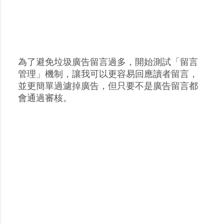
為了避免垃圾廣告留言過多，開始測試「留言
張
管理」機制，讓我可以更容易回應讀者留言，
貼
並更簡單過濾掉廣告，但只要不是廣告留言都
留
會通過審核。
言