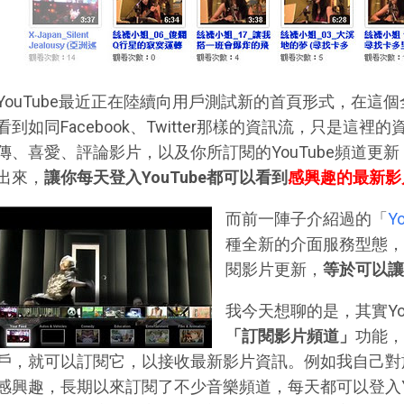
YouTube最近正在陸續向用戶測試新的首頁形式，在這個全
看到如同Facebook、Twitter那樣的資訊流，只是這
傳、喜愛、評論影片，以及你所訂閱的YouTube頻道更
出來，
讓你每天登入YouTube都可以看到
感興趣的最新影
而前一陣子介紹過的「
Y
種全新的介面服務型態，
閱影片更新，
等於可以讓
我今天想聊的是，其實Yo
「訂閱影片頻道」
功能，
戶，就可以訂閱它，以接收最新影片資訊。例如我自己對於Y
感興趣，長期以來訂閱了不少音樂頻道，每天都可以登入Yo