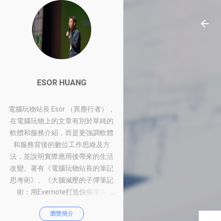
ESOR HUANG
電腦玩物站長 Esor （異塵行者），
在電腦玩物上的文章有別於單純的
軟體和服務介紹，而是更強調軟體
和服務背後的數位工作思維及方
法，並說明實際應用後帶來的生活
改變。著有《電腦玩物站長的筆記
思考術》、《大腦減壓的子彈筆記
術：用Evernote打造快狠準系
統》、《比別人快一步的Google工
瀏覽簡介
作術：從職場到人生的100個聰明