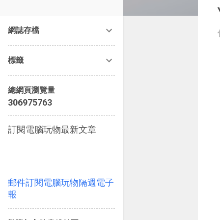
改造提案》等暢銷書籍。
網誌存檔
標籤
總網頁瀏覽量
3
0
6
9
7
5
7
6
3
訂閱電腦玩物最新文章
郵件訂閱電腦玩物隔週電子
報