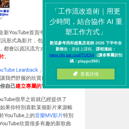
新YouTube首頁中，你將可以
裡的資訊形式為影片，包含朋友的上
新，都會以資訊流方式依時間呈現
片
。
ouTube Leanback
」 ，更是用一
讓我們舒服的欣賞自動播放的訂
你自己
建立專屬的電視節目
。
uTube很早之前就已經提供了
如果你特別喜歡某個影片來源帳
ouTube上的
音樂MV影片
特別
uTube欣賞很多有趣的新歌曲