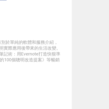
章有別於單純的軟體和服務介紹，
明實際應用後帶來的生活改變。
術：用Evernote打造快狠準
生的100個聰明改造提案》等暢銷