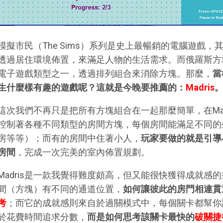
模擬市民（The Sims）系列是史上最暢銷的電腦遊戲
透過居住環境佈置，來滿足人物的生活需求。而俄羅斯方塊（
電子遊戲類型之一，透過排列組合來消除方塊。那麼，
當
生什麼樣有趣的遊戲呢？這就是今晚要推薦的：
Madris
這次我們不再只是把所有方塊組合在一起那麼簡單，在Mad
控制著各種不同類型的房間方塊，每個房間能滿足不同的
房等等）；而有的房間中住著小人，
玩家要做的就是引導
房間
，完成一次完美的室內佈置規劃。
Madris是一款我覺得難度頗高，但又能很快獲得成就感
間（方塊）有不同的通道位置，
如何讓彼此的房門相連貫
考
；而它的成就感則來自於過關模式中，每個關卡都幫你
於花費時間追求分數，
而是如何思考該關卡最快的
破關捷