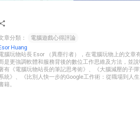
文章分類：
電腦遊戲心得評論
Esor Huang
電腦玩物站長 Esor （異塵行者），在電腦玩物上的文
而是更強調軟體和服務背後的數位工作思維及方法，並說
著有《電腦玩物站長的筆記思考術》、《大腦減壓的子彈筆記
系統》、《比別人快一步的Google工作術：從職場到人
書籍。
留
言