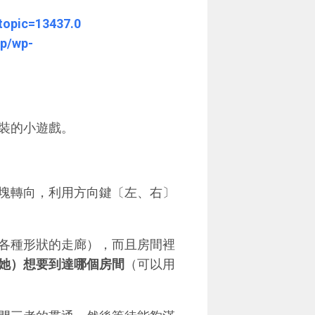
topic=13437.0
wp/wp-
安裝的小遊戲。
方塊轉向，利用方向鍵〔左、右〕
及各種形狀的走廊），而且房間裡
她）想要到達哪個房間
（可以用