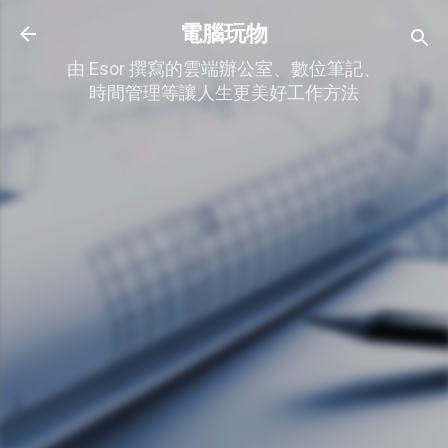
跳到主要內容
電腦玩物
由 Esor 撰寫的雲端辦公室、數位筆記、
時間管理等讓人生更美好工作方法