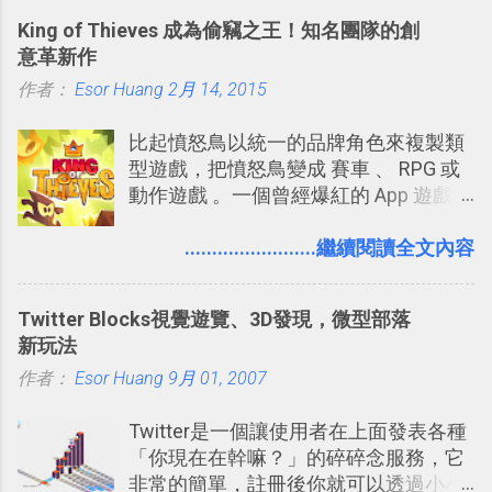
可以快速把數位照片「洗」成實體照
旅遊手冊。 好看的自訂地圖一方面旅行
King of Thieves 成為偷竊之王！知名團隊的創
片？而且最好能不花時間、立即拿到、
時帶來好心情，二方面事後就是最好的
意革新作
價格也不貴呢？ 如果家裡沒有印表機
旅遊回憶之一。 自訂地圖還能跟朋友共
作者：
Esor Huang
（或是沒有好的印表機），又不想跑照
2月 14, 2015
享合作，讓彼此都能在手機上查看這次
相館，那麼這時候 「便利商店」同樣也
旅行地圖。
比起憤怒鳥以統一的品牌角色來複製類
提供了印照片的服務 ，而且價格不貴，
型遊戲，把憤怒鳥變成 賽車 、 RPG 或
可以立即拿到，操作流程也十分簡單。
動作遊戲 。一個曾經爆紅的 App 遊戲開
之前我在電腦玩物分享過：「 不需買印
發團隊，有沒有辦法在成名作之後，再
表機也免隨身碟， 7-11 全家雲端列印超
次推出另外一個足以撼動市場，並且有
........................繼續閱讀全文內容
方便教學 」。這篇文章則從印照片出
著全新顛覆創意的作品呢？現在，或許
發： 同樣的不需買印表機、不需隨身
我們將看到這樣的例子！ 今天要推薦的
碟，就能快速印出高品質的照片成品。
Twitter Blocks視覺遊覽、3D發現，微型部落
是另外一款非常知名系列作「 Cut the
新玩法
Rope （割繩子） 」的開發公司
作者：
Esor Huang
ZeptoLab ，在玩了幾個割繩子變形後，
9月 01, 2007
前幾天推出了他們宣傳已久的全新作
Twitter是一個讓使用者在上面發表各種
品：「 King of Thieves 」，這是一款
「你現在在幹嘛？」的碎碎念服務，它
玩法與眾不同的 PVP 偷竊對戰遊戲 。
非常的簡單，註冊後你就可以透過小小