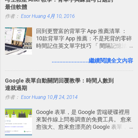
念」的管理教學文章： 把 Evernote 當
內，玩家可以免費上網通關！不過目前
Twitter除了自顧自的碎碎念外，你可以
最佳軟體
作 Trello！ Kanbanote 筆記看板管理法
因為技術限制， 主要支援的瀏覽器為
用「Follow」的方式來跟隨其它的使用
作者：
Esor Huang
Google Drive 變身 Trello ！幫雲端硬碟
4月 10, 2016
Firefox 4 和Safari ，而 Google Chrome
者，只要進入該使用者的個人頁面，然
建立專案看板 但是，我自己也一直使用
執行上可能會有些問題。
後在最上方按下﹝Follow﹞即可。 這種
回到更豐富的背單字 App 推薦清單 ：
著 Trello ，卻還沒有在電腦玩物上寫過
跟隨者、被跟隨者的概念是Twitter另一
10款背單字 App 推薦：不是死背的零碎
一篇完整的介紹！雖然錯過了幾年前第
個非常好玩的地方 ，所以 這次的
時間記住英文單字技巧 「 間隔記憶法
一時間推薦 Trello 的時機，但在這段時
Twitter Blocks很強調這個人際網路的概
」，是指透過特定時間的反覆記憶，把
間的使用經驗下，剛好可以讓我整理沉
念 ，如果說這一次的Twitter Blocks的
短期記憶變成長期記憶。 舉例來說我今
........................繼續閱讀全文內容
澱自己的使用方法，歸納出「 為什麼值
3D視圖有什麼用途的話，就是 它可以讓
天記住一個單字，相關一兩天之後我可
得試試看 Trello 的關鍵特色 」，然後轉
你非常方便、好玩、即興的擴展你的
能快要忘記，這時再次複習，記憶就增
化成這篇文章深入淺出的 Trello 上手教
Twit...
Google 表單自動關閉回覆教學：時間人數到
強；然後下次快要忘記可能變成相隔一
學。 2015/6/13 新增： 免費專案管理軟
達就過期
個禮拜，這時再次複習，就能把記憶強
體推薦！困難計畫簡單管理 13 種工具
作者：
Esor Huang
化，讓記憶延長到可能半個月；那時候
10月 24, 2014
2016 年新增 ： 如何將 Trello 切換到繁
再做一次複習，或許我們就擁有了接下
體中文版？網頁 App 全中文化
Google 表單，是 Google 雲端硬碟裡用
來一個月的記憶長度！就這樣反覆慢慢
2016/7/7 新增 ： 如何活用 Trello 記
來製作線上問卷調查的免費工具。 愈來
拉長時間練習，就能讓一個東西成為腦
帳？我的理財計畫心得與看板範本
愈強大、愈來愈漂亮的 Google 表單，
海中更深刻的記憶。 問題是，當我們一
2016/7/13 新增： 如何將網頁資料快速
可是設計出各式各樣擁有專業問題、滿
次要記住 1000 個英文單字，或是一次
剪貼到 Trello？收集專案資料技巧