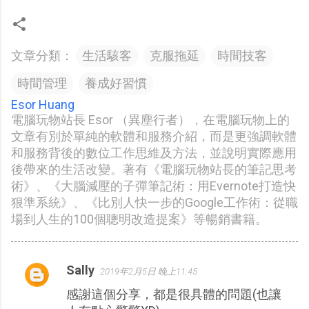
文章分類：
生活駭客
克服拖延
時間技客
時間管理
養成好習慣
Esor Huang
電腦玩物站長 Esor （異塵行者），在電腦玩物上的
文章有別於單純的軟體和服務介紹，而是更強調軟體
和服務背後的數位工作思維及方法，並說明實際應用
後帶來的生活改變。著有《電腦玩物站長的筆記思考
術》、《大腦減壓的子彈筆記術：用Evernote打造快
狠準系統》、《比別人快一步的Google工作術：從職
場到人生的100個聰明改造提案》等暢銷書籍。
Sally
2019年2月5日 晚上11:45
留
感謝這個分享，都是很具體的問題(也讓
言