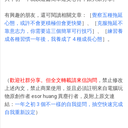
有興趣的朋友，還可閱讀相關文章：［
覺察五種拖延
心態，或許不會更積極但會更快樂
］、［
克服拖延不
靠意志力，你需要這三個簡單可行技巧
］、［
練習養
成各種習慣一年後，我養成了 4 種成長心態
］。
（
歡迎社群分享。但全文轉載請來信詢問
，禁止修改
上述內文，禁止商業使用，並且必須註明來自電腦玩
物原創作者 esor huang 異塵行者，及附上原文連
結：
一年之初 3 個不一樣的自我提問，抽空快速完成
自我重新設定
）