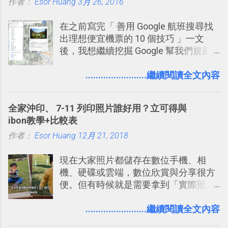
作者：
Esor Huang
點： 1. 「 很有趣 」： Slack 裡擁有跟
3月 26, 2016
LINE 或 Facebook 一樣易於讓公司同事
在之前寫完「 善用 Google 航班搜尋找
聊天打屁、傳送有趣影音圖文的功能。
出理想便宜機票的 10 個技巧 」一文
2. 「 有效率 」：但是 Slack 的頻道、群
後，我想繼續挖掘 Google 幫我們規劃
組機制讓茶水間的聊天，不會干擾工作
自助旅行的潛力。 今天這篇文章，就深
的討論，並且星號與釘選功能讓每個同
入的來聊聊 Google 的「我的地圖」服
........................繼續閱讀全文內容
事可以從聊天中記錄重點。 3. 「 有彈性
務，這是一個可以讓我們「自訂地圖」
」： Slack 的架構可以讓每一個團隊設
的工具 ，在地圖上任意繪製地標、路
計出符合自己需求的通訊平台， Slack
全家沖印、 7-11 列印照片誰好用？立可得與
線，對商務需求來說可以打造出一張一
的軟體則讓同事可以在任何地方和公司
ibon教學+比較表
張資料地圖（例如我之前在製作一本新
保持聯繫。 如果你需要中文版的同類平
作者：
Esor Huang
書時建立的「 台灣推薦空拍地點地圖
12月 21, 2018
台，可以參考： JANDI 高效率團隊通訊
」），對生活需求來說，則可以讓我們
平台完整教學，比 Slack 更適合中文用
現在大家照片都儲存在數位手機、相
規劃自助旅行路線！ Google 「我的地
戶 。 2017/3 新增 ： Sortd for Slack：
機、硬碟或雲端，數位欣賞與分享很方
圖」在規劃自助旅行路線時可以解決許
改造 Slack 討論串介面變成專案任務排
便。但有時候就是需要拿到「實際照
多問題： 國外地點名稱地址常常難懂，
程看板
片」，例如： 小朋友學校的勞作作業 想
用自訂地圖就能自己取一個好辨識的名
要製作家庭相框 用照片來當小禮物 把照
........................繼續閱讀全文內容
稱。 在規劃路線之外，自訂地圖還能補
片貼在紙本手帳上 這時候，有什麼方法
充許多旅遊圖文資料，讓這張地圖就是