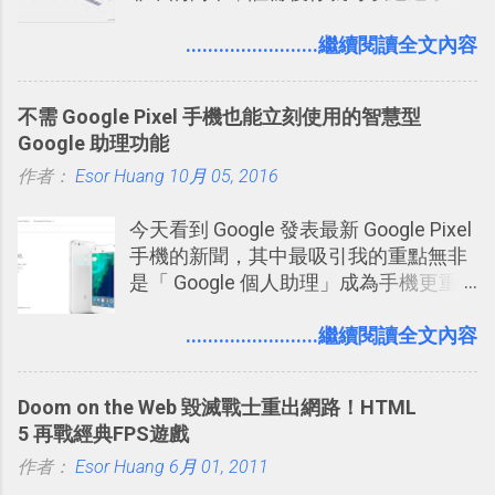
的視窗發表任何不超過140個字元的短
文，你可以真的在上面說明你在做什
........................繼續閱讀全文內容
麼，你也可以利用它來發表很短很短的
想法或評論，你當然可以透過它來發表
不需 Google Pixel 手機也能立刻使用的智慧型
牢騷，或許你也想要透過Twitter來詢問
Google 助理功能
什麼事情。各式各樣被發表的
作者：
Esor Huang
「twitter」會像資訊之河一樣在首頁、
10月 05, 2016
各個使用者ˋ追隨者之間穿流不息，但是
今天看到 Google 發表最新 Google Pixel
不管是採用什麼樣的方式利用Twitter，
手機的新聞，其中最吸引我的重點無非
沒有人會有意見，這是我覺得Twitter很
是「 Google 個人助理」成為手機更重
自由也很有趣的一個地方，我可以無拘
要且更有用的功能，有國外媒體稱：
無束的在上面塑造、表現我自己，或是
「這是他使用過最聰明的一台智慧型手
........................繼續閱讀全文內容
利用Twitter來嘗試各種可能。例如 目前
機。」 「 Google 個人助理」有更人性
我試圖將自己的Twitter打造成「 小電腦
化的應答方式，可以解答我們的各種詢
玩物 」的型態 ，我會在上面持續的丟一
Doom on the Web 毀滅戰士重出網路！HTML
問、可以找出特殊的照片、可以規劃我
些軟體更新、網站服務的資訊，未來也
5 再戰經典FPS遊戲
們的行程，也能幫我們安排時間。 其實
很想試試看是否能加入短評，或者對於
作者：
Esor Huang
如果單從後面幾個「功能面」來看， 這
6月 01, 2011
電腦玩物介紹過的資訊作補充，讓我的
些「 智慧型 Google 助理 」功能早已經