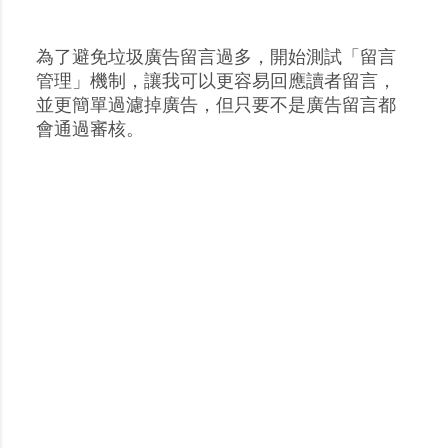
為了避免垃圾廣告留言過多，開始測試「留言
張
管理」機制，讓我可以更容易回應讀者留言，
貼
並更簡單過濾掉廣告，但只要不是廣告留言都
留
會通過審核。
言