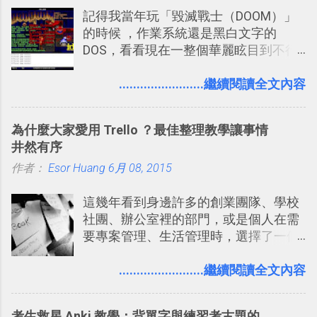
Twitter可以作為簡單的、即時的、隨想
記得我當年玩「毀滅戰士（DOOM）」
內建在我們的 Google 系統中，甚至大
的 碎碎念版電腦玩物 。不過你不需要像
的時候 ，作業系統還是黑白文字的
多在 Android 與 iPhone 手機上都能使
我這麼認真，因為 我也很喜歡在Twitter
DOS，看看現在一整個華麗眩目到不行
用。
上面看到各種突如其來的生活雜感、毫
的各種第一人稱射擊遊戲，但做為我玩
無來由的牢騷困擾，因為這些碎碎念就
過的第一款 FPS遊戲 （應該也是世界上
........................繼續閱讀全文內容
好像把大家的生活用一種很自然無隔
的FPS鼻祖？），DOOM的刺激記憶與
閡、但又基本上不互相打擾的方式結合
興奮之情卻不會忘記，即使從現在眼光
在一起了 。 講了那麼多，其實類似
為什麼大家愛用 Trello ？最佳整理教學讓事情
來看DOOM的畫面簡直慘不忍睹，但如
Twitter的服務目前並不少見，台灣
井然有序
果重新拿起電鋸闖蕩在血腥的迷宮中，
Buboo 、大陸的 飯否 都是很優秀的
作者：
Esor Huang
想必還是會有一番美好的回味。 還好我
6月 08, 2015
Twitter型服務，而最近一向簡約的
們擁有支援 HTML 5 的瀏覽器！在「
Twitter開始推出一些新功能，尤其是今
這幾年看到身邊許多的創業團隊、學校
Mozilla Demo Studio 」網站提供了讓技
天推出的「 Twitter Blocks 」更是一個
社團、辦公室裡的部門，或是個人在需
術人員交流HTML、CSS、Javascript新
值得一玩的3D視覺化功能，下面就來分
要專案管理、生活管理時，選擇了一個
玩意的園地，而其中一個最新的作品，
享一下我玩這個新功能的一些感想。
叫做「 Trello 」的雲端服務，這到底是
就是「DOOM on the Web」，毀滅戰士
Twitter： http://twitter.com/home
一個什麼樣的管理工具，讓這麼多人都
........................繼續閱讀全文內容
一代的網頁版！ 這款「 DOOM on the
Twitter Blocks：
愛用 Trello ？在電腦玩物上，我也從旁
Web 」採用HTML 5相關技術重建而成
http://explore.twitter.com/ 電腦玩物情
敲側擊的角度，寫過幾篇「 Trello 概
，把原本遊戲的場景與功能搬上瀏覽器
蒐小誌： http://twitter.com/esorhjy
考生救星 Anki 教學：背單字與練習考古題的