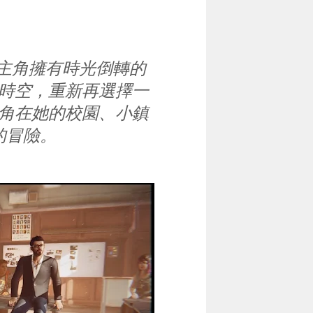
）」描述主角擁有時光倒轉的
時空，重新再選擇一
角在她的校園、小鎮
的冒險。