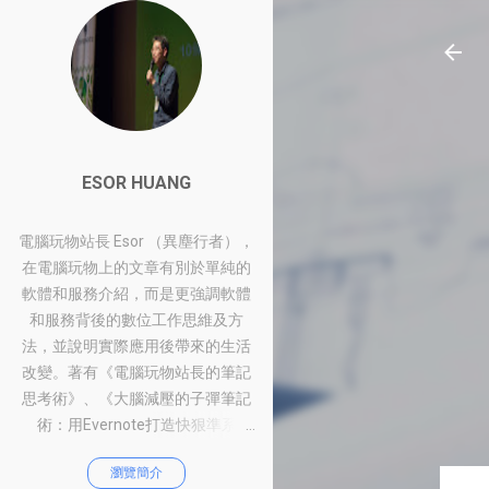
ESOR HUANG
電腦玩物站長 Esor （異塵行者），
在電腦玩物上的文章有別於單純的
軟體和服務介紹，而是更強調軟體
和服務背後的數位工作思維及方
法，並說明實際應用後帶來的生活
改變。著有《電腦玩物站長的筆記
思考術》、《大腦減壓的子彈筆記
術：用Evernote打造快狠準系
統》、《比別人快一步的Google工
瀏覽簡介
作術：從職場到人生的100個聰明