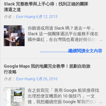
Slack 完整教學與上手心得：找到正確的團隊
溝通之道
作者：
Esor Huang
6月 12, 2015
你聽過或用過 Slack 嗎？過去一年，
Slack 這一個團隊通訊平台服務不僅在
國外爆紅，在台灣我也看過好幾個創業
團隊使用 Slack 來做公司內部的訊息管
理，到底 Slack 有什麼魅力？它是不是
........................繼續閱讀全文內容
比起 LINE 或 Facebook 或 Email 更能有
效率的管理團隊溝通呢？我自己今年也
Google Maps 我的地圖完全教學！規劃自助旅
有機會在一個專案合作中使用了 Slack
行攻略
一段時間，我覺得它吸引人之處有三
作者：
Esor Huang
點： 1. 「 很有趣 」： Slack 裡擁有跟
3月 26, 2016
LINE 或 Facebook 一樣易於讓公司同事
在之前寫完「 善用 Google 航班搜尋找
聊天打屁、傳送有趣影音圖文的功能。
出理想便宜機票的 10 個技巧 」一文
2. 「 有效率 」：但是 Slack 的頻道、群
後，我想繼續挖掘 Google 幫我們規劃
組機制讓茶水間的聊天，不會干擾工作