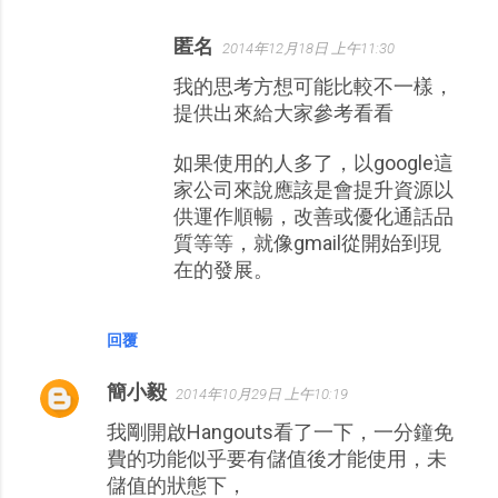
匿名
2014年12月18日 上午11:30
我的思考方想可能比較不一樣，
提供出來給大家參考看看
如果使用的人多了，以google這
家公司來說應該是會提升資源以
供運作順暢，改善或優化通話品
質等等，就像gmail從開始到現
在的發展。
回覆
簡小毅
2014年10月29日 上午10:19
我剛開啟Hangouts看了一下，一分鐘免
費的功能似乎要有儲值後才能使用，未
儲值的狀態下，