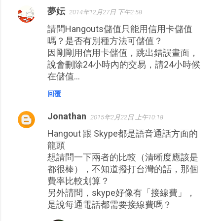
夢妘
2014年12月27日 下午2:58
請問Hangouts儲值只能用信用卡儲值
嗎？是否有別種方法可儲值？
因剛剛用信用卡儲值，跳出錯誤畫面，
說會刪除24小時內的交易，請24小時候
在儲值...
回覆
Jonathan
2015年2月22日 上午10:18
Hangout 跟 Skype都是語音通話方面的
龍頭
想請問一下兩者的比較（清晰度應該是
都很棒），不知道撥打台灣的話，那個
費率比較划算？
另外請問，skype好像有「接線費」，
是說每通電話都需要接線費嗎？