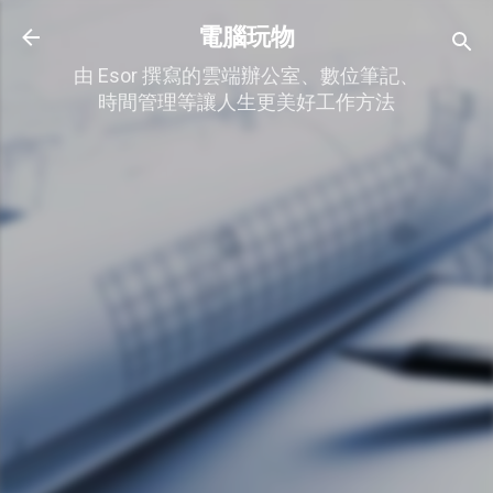
跳到主要內容
電腦玩物
由 Esor 撰寫的雲端辦公室、數位筆記、
時間管理等讓人生更美好工作方法