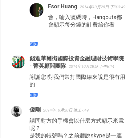
Esor Huang
2014年10月28日 下午3:49
會，輸入號碼時，Hangouts都
會顯示每分鐘的計費給你看
回覆
錢進華爾街國際投資金融理財技術學院
- 菁英顧問團隊
2014年10月28日 下午6:14
謝謝您!對我們常打國際線來說是很有用
的!
回覆
傻剛
2014年10月28日 晚上7:49
請問對方的手機會以什麼方式顯示來電
呢？
是我的帳號嗎？之前聽說skype是一連