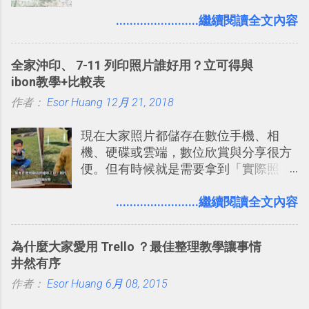
自助旅行的潛力。 今天這篇文章，就深
的討論，並且星號與釘選功能讓每個同
入的來聊聊 Google 的「我的地圖」服
........................繼續閱讀全文內容
事可以從聊天中記錄重點。 3. 「 有彈性
務，這是一個可以讓我們「自訂地圖」
」： Slack 的架構可以讓每一個團隊設
的工具 ，在地圖上任意繪製地標、路
計出符合自己需求的通訊平台， Slack
全家沖印、 7-11 列印照片誰好用？立可得與
線，對商務需求來說可以打造出一張一
的軟體則讓同事可以在任何地方和公司
ibon教學+比較表
張資料地圖（例如我之前在製作一本新
保持聯繫。 如果你需要中文版的同類平
作者：
Esor Huang
書時建立的「 台灣推薦空拍地點地圖
12月 21, 2018
台，可以參考： JANDI 高效率團隊通訊
」），對生活需求來說，則可以讓我們
平台完整教學，比 Slack 更適合中文用
現在大家照片都儲存在數位手機、相
規劃自助旅行路線！ Google 「我的地
戶 。 2017/3 新增 ： Sortd for Slack：
機、硬碟或雲端，數位欣賞與分享很方
圖」在規劃自助旅行路線時可以解決許
改造 Slack 討論串介面變成專案任務排
便。但有時候就是需要拿到「實際照
多問題： 國外地點名稱地址常常難懂，
程看板
片」，例如： 小朋友學校的勞作作業 想
用自訂地圖就能自己取一個好辨識的名
要製作家庭相框 用照片來當小禮物 把照
........................繼續閱讀全文內容
稱。 在規劃路線之外，自訂地圖還能補
片貼在紙本手帳上 這時候，有什麼方法
充許多旅遊圖文資料，讓這張地圖就是
可以快速把數位照片「洗」成實體照
旅遊手冊。 好看的自訂地圖一方面旅行
為什麼大家愛用 Trello ？最佳整理教學讓事情
片？而且最好能不花時間、立即拿到、
時帶來好心情，二方面事後就是最好的
井然有序
價格也不貴呢？ 如果家裡沒有印表機
旅遊回憶之一。 自訂地圖還能跟朋友共
作者：
Esor Huang
（或是沒有好的印表機），又不想跑照
6月 08, 2015
享合作，讓彼此都能在手機上查看這次
相館，那麼這時候 「便利商店」同樣也
旅行地圖。