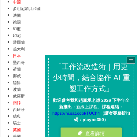
中國
多明尼加共和國
法國
德國
印度
印尼
愛爾蘭
義大利
日本
墨西哥
荷蘭
挪威
秘魯
波蘭
俄羅斯
南韓
西班牙
瑞典
瑞士
英國
美國