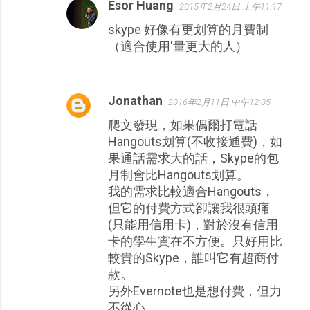
Esor Huang
2015年2月24日 上午11:17
skype 好像有更划算的月費制
（適合使用'量更大的人）
Jonathan
2016年2月11日 中午12:05
爬文發現，如果偶爾打電話
Hangouts划算(不收接通費)，如
果通話需求大的話，Skype的包
月制會比Hangouts划算。
我的需求比較適合Hangouts，
但它的付費方式卻讓我很頭痛
(只能用信用卡)，對於沒有信用
卡的學生實在不方便。只好用比
較貴的Skype，誰叫它有超商付
款。
另外Evernote也是想付費，但力
不從心