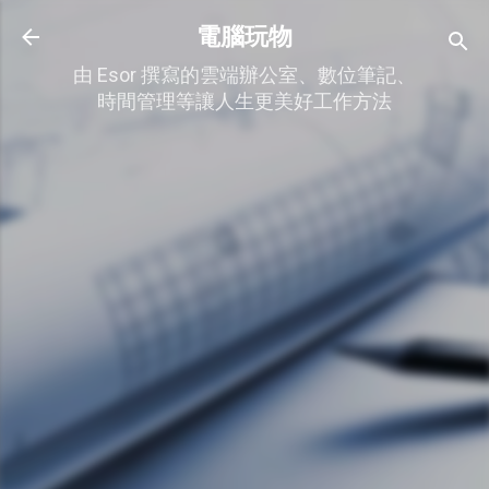
跳到主要內容
電腦玩物
由 Esor 撰寫的雲端辦公室、數位筆記、
時間管理等讓人生更美好工作方法