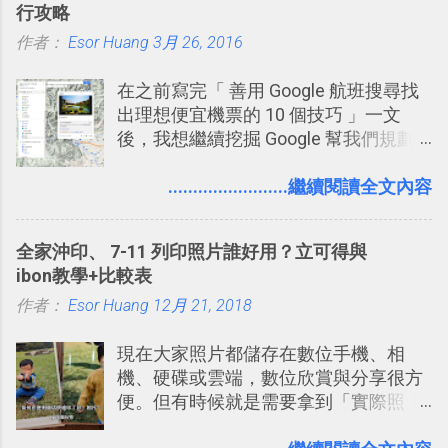
行攻略
一段時間，我覺得它吸引人之處有三
作者：
Esor Huang
點： 1. 「 很有趣 」： Slack 裡擁有跟
3月 26, 2016
LINE 或 Facebook 一樣易於讓公司同事
在之前寫完「 善用 Google 航班搜尋找
聊天打屁、傳送有趣影音圖文的功能。
出理想便宜機票的 10 個技巧 」一文
2. 「 有效率 」：但是 Slack 的頻道、群
後，我想繼續挖掘 Google 幫我們規劃
組機制讓茶水間的聊天，不會干擾工作
自助旅行的潛力。 今天這篇文章，就深
的討論，並且星號與釘選功能讓每個同
入的來聊聊 Google 的「我的地圖」服
........................繼續閱讀全文內容
事可以從聊天中記錄重點。 3. 「 有彈性
務，這是一個可以讓我們「自訂地圖」
」： Slack 的架構可以讓每一個團隊設
的工具 ，在地圖上任意繪製地標、路
計出符合自己需求的通訊平台， Slack
全家沖印、 7-11 列印照片誰好用？立可得與
線，對商務需求來說可以打造出一張一
的軟體則讓同事可以在任何地方和公司
ibon教學+比較表
張資料地圖（例如我之前在製作一本新
保持聯繫。 如果你需要中文版的同類平
作者：
Esor Huang
書時建立的「 台灣推薦空拍地點地圖
12月 21, 2018
台，可以參考： JANDI 高效率團隊通訊
」），對生活需求來說，則可以讓我們
平台完整教學，比 Slack 更適合中文用
現在大家照片都儲存在數位手機、相
規劃自助旅行路線！ Google 「我的地
戶 。 2017/3 新增 ： Sortd for Slack：
機、硬碟或雲端，數位欣賞與分享很方
圖」在規劃自助旅行路線時可以解決許
改造 Slack 討論串介面變成專案任務排
便。但有時候就是需要拿到「實際照
多問題： 國外地點名稱地址常常難懂，
程看板
片」，例如： 小朋友學校的勞作作業 想
用自訂地圖就能自己取一個好辨識的名