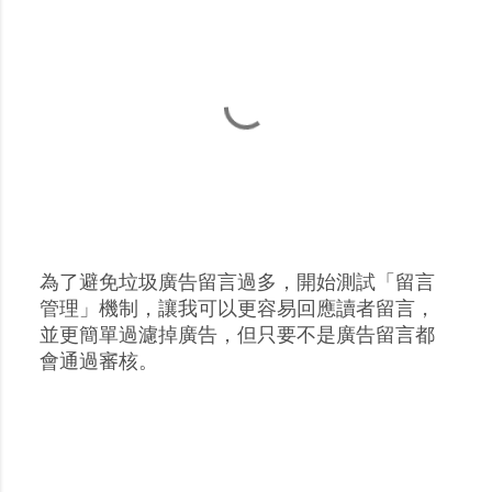
為了避免垃圾廣告留言過多，開始測試「留言
張
管理」機制，讓我可以更容易回應讀者留言，
貼
並更簡單過濾掉廣告，但只要不是廣告留言都
留
會通過審核。
言