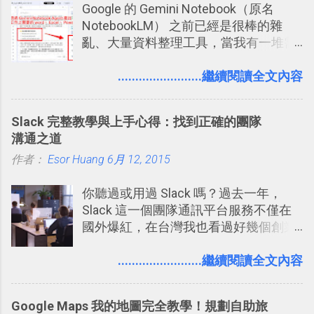
Google 的 Gemini Notebook（原名
NotebookLM） 之前已經是很棒的雜
亂、大量資料整理工具，當我有一堆需
要抓出相關重點的研究資料，或是有大
量格式不一的混亂工作文件需要彙整，
........................繼續閱讀全文內容
我都喜歡用 Gemini Notebook 作第一階
段的整理，整理好後再交給 ChatGPT 或
Slack 完整教學與上手心得：找到正確的團隊
Codex 這樣的 AI 工作作進階處理。
溝通之道
作者：
Esor Huang
6月 12, 2015
你聽過或用過 Slack 嗎？過去一年，
Slack 這一個團隊通訊平台服務不僅在
國外爆紅，在台灣我也看過好幾個創業
團隊使用 Slack 來做公司內部的訊息管
理，到底 Slack 有什麼魅力？它是不是
........................繼續閱讀全文內容
比起 LINE 或 Facebook 或 Email 更能有
效率的管理團隊溝通呢？我自己今年也
Google Maps 我的地圖完全教學！規劃自助旅
有機會在一個專案合作中使用了 Slack