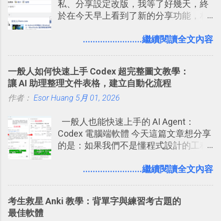
私、分享設定改版，我等了好幾天，終
一篇完整的介紹！雖然錯過了幾年前第
於在今天早上看到了新的分享功能，相
一時間推薦 Trello 的時機，但在這段時
信台灣用戶大多數應該也都已經可以使
間的使用經驗下，剛好可以讓我整理沉
用新版的分享功能與隱私設定。 嚴格來
........................繼續閱讀全文內容
澱自己的使用方法，歸納出「 為什麼值
說，這次新版設定大多數都是以前就有
得試試看 Trello 的關鍵特色 」，然後轉
的功能，只是現在換到比較好操作的位
化成這篇文章深入淺出的 Trello 上手教
一般人如何快速上手 Codex 超完整圖文教學：
置。不過有一項很實用的設定是新增
學。 2015/6/13 新增： 免費專案管理軟
讓 AI 助理整理文件表格，建立自動化流程
的， 那就是可以 事先審查 朋友「標籤
體推薦！困難計畫簡單管理 13 種工具
作者：
Esor Huang
你」的內容，決定要不要讓其他朋友看
5月 01, 2026
2016 年新增 ： 如何將 Trello 切換到繁
到這些標籤。 具體來說，朋友如果把你
體中文版？網頁 App 全中文化
一般人也能快速上手的 AI Agent：
標籤在他的訊息中，或是想把你標籤在
2016/7/7 新增 ： 如何活用 Trello 記
Codex 電腦端軟體 今天這篇文章想分享
相片圖片裡，現在你都多了一個「事先
帳？我的理財計畫心得與看板範本
的是：如果我們不是懂程式設計的工程
審查」的機制，可以決定這些你被標籤
2016/7/13 新增： 如何將網頁資料快速
師， 一般人要怎麼快速上手 OpenAI
的內容可不可以出現在你的個人檔案塗
剪貼到 Trello？收集專案資料技巧
（ChatGPT） 的 Codex 工具？ 如何用
........................繼續閱讀全文內容
鴉牆上，從而禁止可能的祕密被你其他
2016/8 新增： Trello 開放「強化功能」
這個 AI 助理，協助我們處理電腦硬碟資
朋友看到。 當然，這也可以最大程度的
讓免費用戶串聯 Evernote 等雲端服務
料夾中的工作文件、任務成果，進一步
杜絕遊戲、廣告討厭的標籤行為。
2016/8 新增 ： Trello 卡片自訂欄位密
考生救星 Anki 教學：背單字與練習考古題的
打造一個更自動化的電腦工作流程。
技！最想要的強大 Trello 客製化範例教
最佳軟體
學 2016/11 新增： [時間技客-7] 重要緊