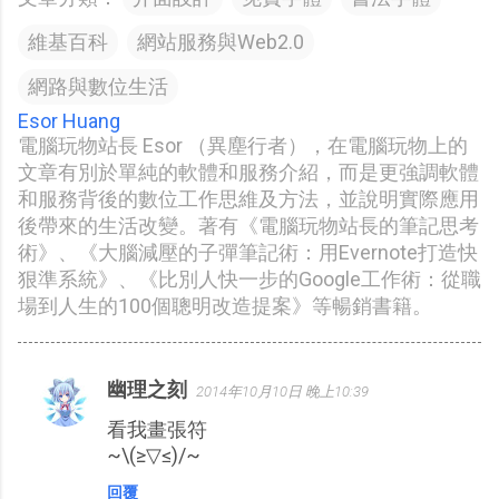
維基百科
網站服務與Web2.0
網路與數位生活
Esor Huang
電腦玩物站長 Esor （異塵行者），在電腦玩物上的
文章有別於單純的軟體和服務介紹，而是更強調軟體
和服務背後的數位工作思維及方法，並說明實際應用
後帶來的生活改變。著有《電腦玩物站長的筆記思考
術》、《大腦減壓的子彈筆記術：用Evernote打造快
狠準系統》、《比別人快一步的Google工作術：從職
場到人生的100個聰明改造提案》等暢銷書籍。
幽理之刻
2014年10月10日 晚上10:39
留
看我畫張符
言
~\(≥▽≤)/~
回覆