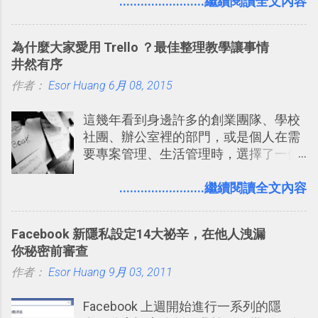
要製作家庭相框 用照片來當小禮物 把照
........................繼續閱讀全文內容
稱。 在規劃路線之外，自訂地圖還能補
片貼在紙本手帳上 這時候，有什麼方法
充許多旅遊圖文資料，讓這張地圖就是
可以快速把數位照片「洗」成實體照
旅遊手冊。 好看的自訂地圖一方面旅行
為什麼大家愛用 Trello ？最佳整理教學讓事情
片？而且最好能不花時間、立即拿到、
時帶來好心情，二方面事後就是最好的
井然有序
價格也不貴呢？ 如果家裡沒有印表機
旅遊回憶之一。 自訂地圖還能跟朋友共
作者：
Esor Huang
（或是沒有好的印表機），又不想跑照
6月 08, 2015
享合作，讓彼此都能在手機上查看這次
相館，那麼這時候 「便利商店」同樣也
旅行地圖。
這幾年看到身邊許多的創業團隊、學校
提供了印照片的服務 ，而且價格不貴，
社團、辦公室裡的部門，或是個人在需
可以立即拿到，操作流程也十分簡單。
要專案管理、生活管理時，選擇了一個
之前我在電腦玩物分享過：「 不需買印
叫做「 Trello 」的雲端服務，這到底是
表機也免隨身碟， 7-11 全家雲端列印超
一個什麼樣的管理工具，讓這麼多人都
........................繼續閱讀全文內容
方便教學 」。這篇文章則從印照片出
愛用 Trello ？在電腦玩物上，我也從旁
發： 同樣的不需買印表機、不需隨身
敲側擊的角度，寫過幾篇「 Trello 概
碟，就能快速印出高品質的照片成品。
Facebook 新隱私設定14大祕辛，在他人洩漏
念」的管理教學文章： 把 Evernote 當
你秘密前審查
作 Trello！ Kanbanote 筆記看板管理法
作者：
Esor Huang
Google Drive 變身 Trello ！幫雲端硬碟
9月 03, 2011
建立專案看板 但是，我自己也一直使用
Facebook 上週開始進行一系列的隱
著 Trello ，卻還沒有在電腦玩物上寫過