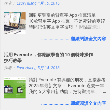
作者：
Esor Huang
4月 10, 2016
急時間管理四象限在 Trello 活用與範本
下載 2017/2 新增 ： Trello 團隊如何使
回到更豐富的背單字 App 推薦清單 ：
用 Trello？ 8個專案排程協作重點技巧
10款背單字 App 推薦：不是死背的零碎
2017/6 新增： 如何用 Trello 規劃自助
時間記住英文單字技巧 「 間隔記憶法
旅行？我的 Trello 行程計畫使用技巧教
」，是指透過特定時間的反覆記憶，把
學 2017/7 新增： 如何讓 Trello 列表與
短期記憶變成長期記憶。 舉例來說我今
........................繼續閱讀全文內容
卡片不再落落長？專案管理的5個關鍵
天記住一個單字，相關一兩天之後我可
技巧 2017/8/23 新增 ： 如何用 Trello 做
能快要忘記，這時再次複習，記憶就增
子彈筆記？我的 Trello GTD 方法範例看
活用 Evernote ，你應該學會的 10 個特殊操作
強；然後下次快要忘記可能變成相隔一
板分享
技巧教學
個禮拜，這時再次複習，就能把記憶強
作者：
Esor Huang
化，讓記憶延長到可能半個月；那時候
5月 14, 2013
再做一次複習，或許我們就擁有了接下
請對 Evernote 有興趣的朋友，直接參考
來一個月的記憶長度！就這樣反覆慢慢
2025 年最新文章 ： Evernote 過去一年
拉長時間練習，就能讓一個東西成為腦
我的 5 大常用新功能：把待辦清單、AI
海中更深刻的記憶。 問題是，當我們一
辨識、長專案筆記裝進第二大腦 新功能
次要記住 1000 個英文單字，或是一次
介紹文章： 把不同筆記中的待辦清單統
........................繼續閱讀全文內容
要準備數百個考試問題時，自己手動進
一管理！ Evernote 強化原本已經很好用
行間隔記憶法的練習不是很累嗎？所以