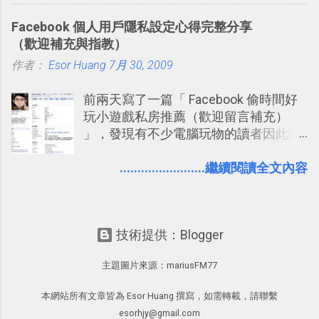
的工作事項功能 新功能教學： Evernote
就有了自動化的工具，幫助我們管理要
Facebook 個人用戶隱私設定心得完整分享
大綱收合、目錄連結、錨點連結，整理
練習的記憶卡片，自動規劃要延期複習
（歡迎補充與指教）
超長筆記應用案例分享 新功能教學： 會
的卡片，每天自動產生記憶練習題，這
作者：
Esor Huang
議記錄不麻煩！我常用兩個 Evernote AI
7月 30, 2009
樣的軟體中最受好評的，或許就是今天
功能整理錄音、手寫筆記 更新功能教
要推薦的 「 Anki 」 。
前兩天寫了一篇「 Facebook 偷時間好
學： Evernote 新增類似 Google 文件的
玩小遊戲私房推薦（歡迎留言補充）
「免帳號登入」多人同步編輯功能
」，發現有不少電腦玩物的讀者因此開
始加入Facebook。整體來說，
Facebook確 實是目前最好的社群、社
........................繼續閱讀全文內容
交服務之一，它優秀的互動配對機制，
讓你可以在Facebook中體驗到最即時而
有趣的交友聯繫： 例如你可以看到朋友
技術提供：Blogger
又加入了哪個社團？某位好友又出現在
哪張相片中？或者有哪些朋友正熱衷於
主題圖片來源：
mariusFM77
哪個遊戲？但也正因為如此，Facebook
如何分析使用你的個人資料而達到這種
本網站所有文章皆為 Esor Huang 撰寫，如需轉載，請聯繫
社群效果？則是很多人感到疑慮的部
esorhjy@gmail.com