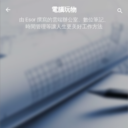
跳到主要內容
電腦玩物
由 Esor 撰寫的雲端辦公室、數位筆記、
時間管理等讓人生更美好工作方法