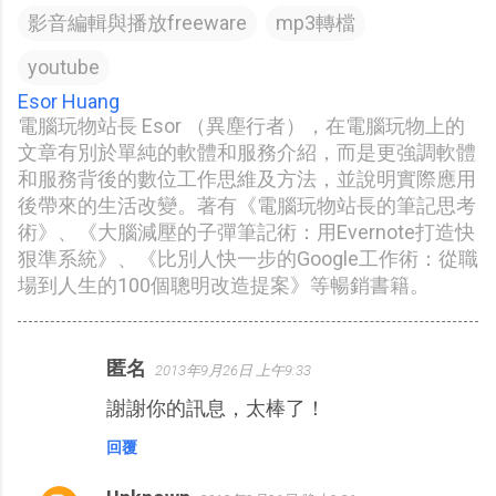
影音編輯與播放freeware
mp3轉檔
youtube
Esor Huang
電腦玩物站長 Esor （異塵行者），在電腦玩物上的
文章有別於單純的軟體和服務介紹，而是更強調軟體
和服務背後的數位工作思維及方法，並說明實際應用
後帶來的生活改變。著有《電腦玩物站長的筆記思考
術》、《大腦減壓的子彈筆記術：用Evernote打造快
狠準系統》、《比別人快一步的Google工作術：從職
場到人生的100個聰明改造提案》等暢銷書籍。
匿名
2013年9月26日 上午9:33
留
謝謝你的訊息，太棒了！
言
回覆