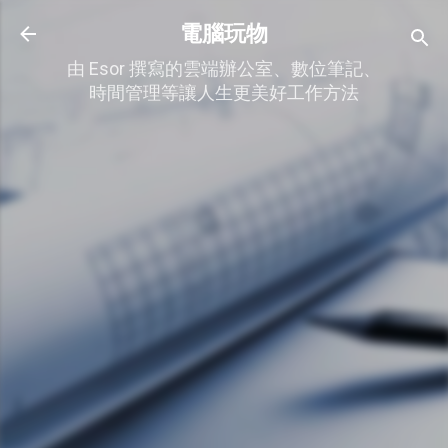
跳到主要內容
電腦玩物
由 Esor 撰寫的雲端辦公室、數位筆記、
時間管理等讓人生更美好工作方法