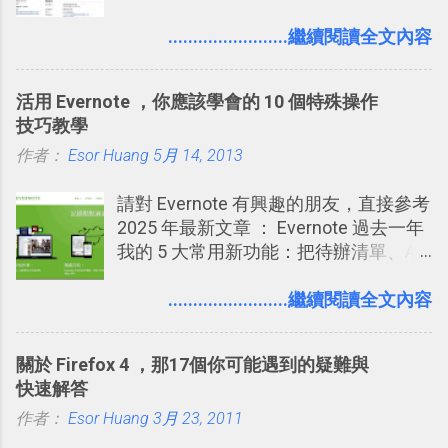
始加入Facebook。整體來說，
的內容可不可以出現在你的個人檔案塗
Facebook確 實是目前最好的社群、社
........................繼續閱讀全文內容
鴉牆上，從而禁止可能的祕密被你其他
交服務之一，它優秀的互動配對機制，
朋友看到。 當然，這也可以最大程度的
讓你可以在Facebook中體驗到最即時而
杜絕遊戲、廣告討厭的標籤行為。
活用 Evernote ，你應該學會的 10 個特殊操作
有趣的交友聯繫： 例如你可以看到朋友
技巧教學
又加入了哪個社團？某位好友又出現在
作者：
Esor Huang
哪張相片中？或者有哪些朋友正熱衷於
5月 14, 2013
哪個遊戲？但也正因為如此，Facebook
請對 Evernote 有興趣的朋友，直接參考
如何分析使用你的個人資料而達到這種
2025 年最新文章 ： Evernote 過去一年
社群效果？則是很多人感到疑慮的部
我的 5 大常用新功能：把待辦清單、AI
份，也是惡意程式有可能利用的部份 。
辨識、長專案筆記裝進第二大腦 新功能
最新版Facebook隱私設定補充說明：
介紹文章： 把不同筆記中的待辦清單統
........................繼續閱讀全文內容
從Facebook隱私設定全新簡化介面設計
一管理！ Evernote 強化原本已經很好用
中看權限控管重點 我個人是推薦大家來
的工作事項功能 新功能教學： Evernote
使用Facebook的，我自己也在
關於 Firefox 4 ，那17個你可能遇到的疑難與
大綱收合、目錄連結、錨點連結，整理
Facebook中接收到朋友互動產生的樂趣
快速解答
超長筆記應用案例分享 新功能教學： 會
與益處。例如經由Facebook專屬頁面建
作者：
Esor Huang
議記錄不麻煩！我常用兩個 Evernote AI
3月 23, 2011
立的「 電腦玩物 」粉絲專頁，我把自己
功能整理錄音、手寫筆記 更新功能教
寫文章的過程，以及開始寫一篇文章前