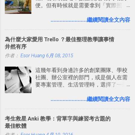
便。但有時候就是需要拿到「實際照
多問題： 國外地點名稱地址常常難懂，
程看板
片」，例如： 小朋友學校的勞作作業 想
用自訂地圖就能自己取一個好辨識的名
要製作家庭相框 用照片來當小禮物 把照
........................繼續閱讀全文內容
稱。 在規劃路線之外，自訂地圖還能補
片貼在紙本手帳上 這時候，有什麼方法
充許多旅遊圖文資料，讓這張地圖就是
可以快速把數位照片「洗」成實體照
旅遊手冊。 好看的自訂地圖一方面旅行
為什麼大家愛用 Trello ？最佳整理教學讓事情
片？而且最好能不花時間、立即拿到、
時帶來好心情，二方面事後就是最好的
井然有序
價格也不貴呢？ 如果家裡沒有印表機
旅遊回憶之一。 自訂地圖還能跟朋友共
作者：
Esor Huang
（或是沒有好的印表機），又不想跑照
6月 08, 2015
享合作，讓彼此都能在手機上查看這次
相館，那麼這時候 「便利商店」同樣也
旅行地圖。
這幾年看到身邊許多的創業團隊、學校
提供了印照片的服務 ，而且價格不貴，
社團、辦公室裡的部門，或是個人在需
可以立即拿到，操作流程也十分簡單。
要專案管理、生活管理時，選擇了一個
之前我在電腦玩物分享過：「 不需買印
叫做「 Trello 」的雲端服務，這到底是
表機也免隨身碟， 7-11 全家雲端列印超
一個什麼樣的管理工具，讓這麼多人都
........................繼續閱讀全文內容
方便教學 」。這篇文章則從印照片出
愛用 Trello ？在電腦玩物上，我也從旁
發： 同樣的不需買印表機、不需隨身
敲側擊的角度，寫過幾篇「 Trello 概
碟，就能快速印出高品質的照片成品。
考生救星 Anki 教學：背單字與練習考古題的
念」的管理教學文章： 把 Evernote 當
最佳軟體
作 Trello！ Kanbanote 筆記看板管理法
作者：
Esor Huang
4月 10, 2016