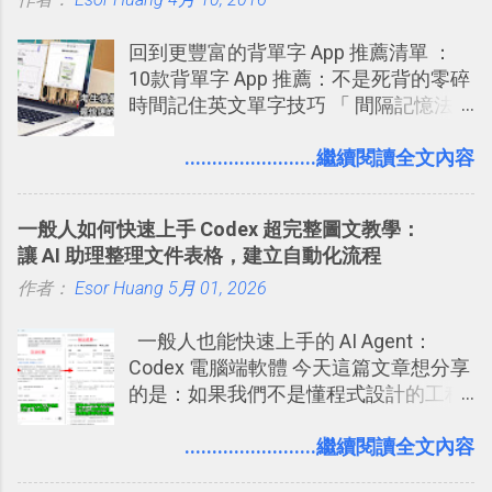
Google Drive 變身 Trello ！幫雲端硬碟
建立專案看板 但是，我自己也一直使用
回到更豐富的背單字 App 推薦清單 ：
著 Trello ，卻還沒有在電腦玩物上寫過
10款背單字 App 推薦：不是死背的零碎
一篇完整的介紹！雖然錯過了幾年前第
時間記住英文單字技巧 「 間隔記憶法
一時間推薦 Trello 的時機，但在這段時
」，是指透過特定時間的反覆記憶，把
間的使用經驗下，剛好可以讓我整理沉
短期記憶變成長期記憶。 舉例來說我今
........................繼續閱讀全文內容
澱自己的使用方法，歸納出「 為什麼值
天記住一個單字，相關一兩天之後我可
得試試看 Trello 的關鍵特色 」，然後轉
能快要忘記，這時再次複習，記憶就增
化成這篇文章深入淺出的 Trello 上手教
一般人如何快速上手 Codex 超完整圖文教學：
強；然後下次快要忘記可能變成相隔一
學。 2015/6/13 新增： 免費專案管理軟
讓 AI 助理整理文件表格，建立自動化流程
個禮拜，這時再次複習，就能把記憶強
體推薦！困難計畫簡單管理 13 種工具
作者：
Esor Huang
化，讓記憶延長到可能半個月；那時候
5月 01, 2026
2016 年新增 ： 如何將 Trello 切換到繁
再做一次複習，或許我們就擁有了接下
體中文版？網頁 App 全中文化
一般人也能快速上手的 AI Agent：
來一個月的記憶長度！就這樣反覆慢慢
2016/7/7 新增 ： 如何活用 Trello 記
Codex 電腦端軟體 今天這篇文章想分享
拉長時間練習，就能讓一個東西成為腦
帳？我的理財計畫心得與看板範本
的是：如果我們不是懂程式設計的工程
海中更深刻的記憶。 問題是，當我們一
2016/7/13 新增： 如何將網頁資料快速
師， 一般人要怎麼快速上手 OpenAI
次要記住 1000 個英文單字，或是一次
剪貼到 Trello？收集專案資料技巧
（ChatGPT） 的 Codex 工具？ 如何用
........................繼續閱讀全文內容
要準備數百個考試問題時，自己手動進
2016/8 新增： Trello 開放「強化功能」
這個 AI 助理，協助我們處理電腦硬碟資
行間隔記憶法的練習不是很累嗎？所以
讓免費用戶串聯 Evernote 等雲端服務