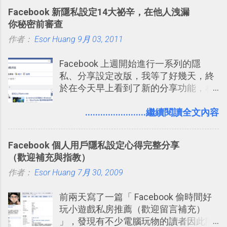
料夾中的工作文件、任務成果，進一步
就有了自動化的工具，幫助我們管理要
2016/8 新增 ： Trello 卡片自訂欄位密
Facebook 新隱私設定14大祕辛，在他人洩漏
打造一個更自動化的電腦工作流程。
練習的記憶卡片，自動規劃要延期複習
技！最想要的強大 Trello 客製化範例教
你秘密前審查
的卡片，每天自動產生記憶練習題，這
學 2016/11 新增： [時間技客-7] 重要緊
作者：
Esor Huang
9月 03, 2011
樣的軟體中最受好評的，或許就是今天
急時間管理四象限在 Trello 活用與範本
要推薦的 「 Anki 」 。
下載 2017/2 新增 ： Trello 團隊如何使
Facebook 上週開始進行一系列的隱
用 Trello？ 8個專案排程協作重點技巧
私、分享設定改版，我等了好幾天，終
2017/6 新增： 如何用 Trello 規劃自助
於在今天早上看到了新的分享功能，相
旅行？我的 Trello 行程計畫使用技巧教
信台灣用戶大多數應該也都已經可以使
學 2017/7 新增： 如何讓 Trello 列表與
用新版的分享功能與隱私設定。 嚴格來
........................繼續閱讀全文內容
卡片不再落落長？專案管理的5個關鍵
說，這次新版設定大多數都是以前就有
技巧 2017/8/23 新增 ： 如何用 Trello 做
的功能，只是現在換到比較好操作的位
子彈筆記？我的 Trello GTD 方法範例看
Facebook 個人用戶隱私設定心得完整分享
置。不過有一項很實用的設定是新增
板分享
（歡迎補充與指教）
的， 那就是可以 事先審查 朋友「標籤
作者：
Esor Huang
你」的內容，決定要不要讓其他朋友看
7月 30, 2009
到這些標籤。 具體來說，朋友如果把你
前兩天寫了一篇「 Facebook 偷時間好
標籤在他的訊息中，或是想把你標籤在
玩小遊戲私房推薦（歡迎留言補充）
相片圖片裡，現在你都多了一個「事先
」，發現有不少電腦玩物的讀者因此開
審查」的機制，可以決定這些你被標籤