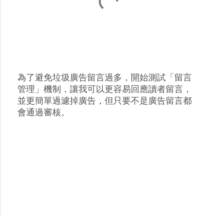
為了避免垃圾廣告留言過多，開始測試「留言
張
管理」機制，讓我可以更容易回應讀者留言，
貼
並更簡單過濾掉廣告，但只要不是廣告留言都
留
會通過審核。
言