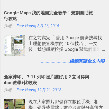
比起 LINE 或 Facebook 或 Email 更能有
效率的管理團隊溝通呢？我自己今年也
Google Maps 我的地圖完全教學！規劃自助旅
有機會在一個專案合作中使用了 Slack
行攻略
一段時間，我覺得它吸引人之處有三
作者：
Esor Huang
點： 1. 「 很有趣 」： Slack 裡擁有跟
3月 26, 2016
LINE 或 Facebook 一樣易於讓公司同事
在之前寫完「 善用 Google 航班搜尋找
聊天打屁、傳送有趣影音圖文的功能。
出理想便宜機票的 10 個技巧 」一文
2. 「 有效率 」：但是 Slack 的頻道、群
後，我想繼續挖掘 Google 幫我們規劃
組機制讓茶水間的聊天，不會干擾工作
自助旅行的潛力。 今天這篇文章，就深
的討論，並且星號與釘選功能讓每個同
入的來聊聊 Google 的「我的地圖」服
........................繼續閱讀全文內容
事可以從聊天中記錄重點。 3. 「 有彈性
務，這是一個可以讓我們「自訂地圖」
」： Slack 的架構可以讓每一個團隊設
的工具 ，在地圖上任意繪製地標、路
計出符合自己需求的通訊平台， Slack
全家沖印、 7-11 列印照片誰好用？立可得與
線，對商務需求來說可以打造出一張一
的軟體則讓同事可以在任何地方和公司
ibon教學+比較表
張資料地圖（例如我之前在製作一本新
保持聯繫。 如果你需要中文版的同類平
作者：
Esor Huang
書時建立的「 台灣推薦空拍地點地圖
12月 21, 2018
台，可以參考： JANDI 高效率團隊通訊
」），對生活需求來說，則可以讓我們
平台完整教學，比 Slack 更適合中文用
現在大家照片都儲存在數位手機、相
規劃自助旅行路線！ Google 「我的地
戶 。 2017/3 新增 ： Sortd for Slack：
機、硬碟或雲端，數位欣賞與分享很方
圖」在規劃自助旅行路線時可以解決許
改造 Slack 討論串介面變成專案任務排