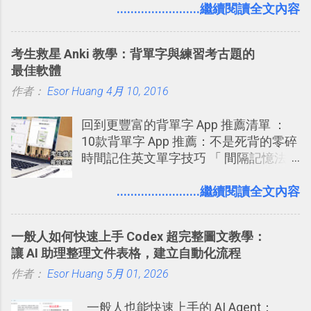
一個什麼樣的管理工具，讓這麼多人都
........................繼續閱讀全文內容
方便教學 」。這篇文章則從印照片出
愛用 Trello ？在電腦玩物上，我也從旁
發： 同樣的不需買印表機、不需隨身
敲側擊的角度，寫過幾篇「 Trello 概
碟，就能快速印出高品質的照片成品。
考生救星 Anki 教學：背單字與練習考古題的
念」的管理教學文章： 把 Evernote 當
最佳軟體
作 Trello！ Kanbanote 筆記看板管理法
作者：
Esor Huang
Google Drive 變身 Trello ！幫雲端硬碟
4月 10, 2016
建立專案看板 但是，我自己也一直使用
回到更豐富的背單字 App 推薦清單 ：
著 Trello ，卻還沒有在電腦玩物上寫過
10款背單字 App 推薦：不是死背的零碎
一篇完整的介紹！雖然錯過了幾年前第
時間記住英文單字技巧 「 間隔記憶法
一時間推薦 Trello 的時機，但在這段時
」，是指透過特定時間的反覆記憶，把
間的使用經驗下，剛好可以讓我整理沉
短期記憶變成長期記憶。 舉例來說我今
........................繼續閱讀全文內容
澱自己的使用方法，歸納出「 為什麼值
天記住一個單字，相關一兩天之後我可
得試試看 Trello 的關鍵特色 」，然後轉
能快要忘記，這時再次複習，記憶就增
化成這篇文章深入淺出的 Trello 上手教
一般人如何快速上手 Codex 超完整圖文教學：
強；然後下次快要忘記可能變成相隔一
學。 2015/6/13 新增： 免費專案管理軟
讓 AI 助理整理文件表格，建立自動化流程
個禮拜，這時再次複習，就能把記憶強
體推薦！困難計畫簡單管理 13 種工具
作者：
Esor Huang
化，讓記憶延長到可能半個月；那時候
5月 01, 2026
2016 年新增 ： 如何將 Trello 切換到繁
再做一次複習，或許我們就擁有了接下
體中文版？網頁 App 全中文化
一般人也能快速上手的 AI Agent：
來一個月的記憶長度！就這樣反覆慢慢
2016/7/7 新增 ： 如何活用 Trello 記