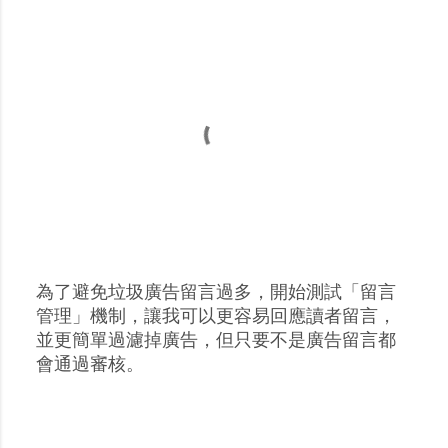
為了避免垃圾廣告留言過多，開始測試「留言
張
管理」機制，讓我可以更容易回應讀者留言，
貼
並更簡單過濾掉廣告，但只要不是廣告留言都
留
會通過審核。
言