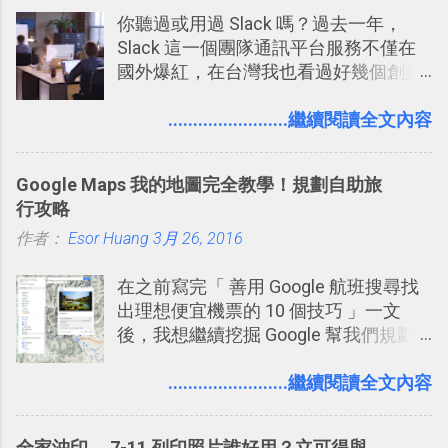
你聽過或用過 Slack 嗎？過去一年，
Slack 這一個團隊通訊平台服務不僅在
國外爆紅，在台灣我也看過好幾個創業
團隊使用 Slack 來做公司內部的訊息管
理，到底 Slack 有什麼魅力？它是不是
........................繼續閱讀全文內容
比起 LINE 或 Facebook 或 Email 更能有
效率的管理團隊溝通呢？我自己今年也
Google Maps 我的地圖完全教學！規劃自助旅
有機會在一個專案合作中使用了 Slack
行攻略
一段時間，我覺得它吸引人之處有三
作者：
Esor Huang
點： 1. 「 很有趣 」： Slack 裡擁有跟
3月 26, 2016
LINE 或 Facebook 一樣易於讓公司同事
在之前寫完「 善用 Google 航班搜尋找
聊天打屁、傳送有趣影音圖文的功能。
出理想便宜機票的 10 個技巧 」一文
2. 「 有效率 」：但是 Slack 的頻道、群
後，我想繼續挖掘 Google 幫我們規劃
組機制讓茶水間的聊天，不會干擾工作
自助旅行的潛力。 今天這篇文章，就深
的討論，並且星號與釘選功能讓每個同
入的來聊聊 Google 的「我的地圖」服
........................繼續閱讀全文內容
事可以從聊天中記錄重點。 3. 「 有彈性
務，這是一個可以讓我們「自訂地圖」
」： Slack 的架構可以讓每一個團隊設
的工具 ，在地圖上任意繪製地標、路
計出符合自己需求的通訊平台， Slack
全家沖印、 7-11 列印照片誰好用？立可得與