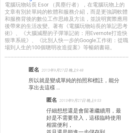
電腦玩物站長 Esor （異塵行者），在電腦玩物上的
文章有別於單純的軟體和服務介紹，而是更強調軟體
和服務背後的數位工作思維及方法，並說明實際應用
後帶來的生活改變。著有《電腦玩物站長的筆記思考
術》、《大腦減壓的子彈筆記術：用Evernote打造快
狠準系統》、《比別人快一步的Google工作術：從職
場到人生的100個聰明改造提案》等暢銷書籍。
匿名
2013年9月27日 晚上9:48
留
所以就是變成單純的拍照和標註，能分
言
享出去這樣 ...
匿名
2013年9月27日 晚上9:53
仔細想想還是會留著繼續用，最
好是不需要登入，這樣臨時使用
相當便利，
並且還是能進一步儲存到