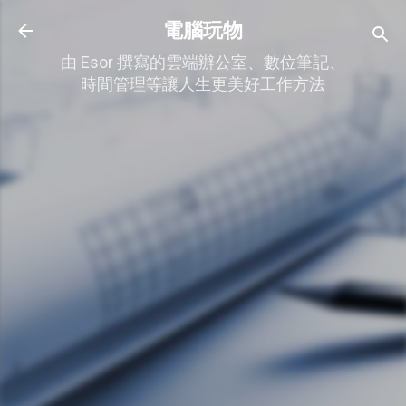
跳到主要內容
電腦玩物
由 Esor 撰寫的雲端辦公室、數位筆記、
時間管理等讓人生更美好工作方法