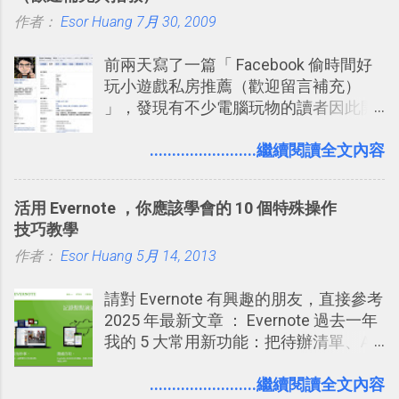
的， 那就是可以 事先審查 朋友「標籤
作者：
Esor Huang
你」的內容，決定要不要讓其他朋友看
7月 30, 2009
到這些標籤。 具體來說，朋友如果把你
前兩天寫了一篇「 Facebook 偷時間好
標籤在他的訊息中，或是想把你標籤在
玩小遊戲私房推薦（歡迎留言補充）
相片圖片裡，現在你都多了一個「事先
」，發現有不少電腦玩物的讀者因此開
審查」的機制，可以決定這些你被標籤
始加入Facebook。整體來說，
的內容可不可以出現在你的個人檔案塗
Facebook確 實是目前最好的社群、社
........................繼續閱讀全文內容
鴉牆上，從而禁止可能的祕密被你其他
交服務之一，它優秀的互動配對機制，
朋友看到。 當然，這也可以最大程度的
讓你可以在Facebook中體驗到最即時而
杜絕遊戲、廣告討厭的標籤行為。
活用 Evernote ，你應該學會的 10 個特殊操作
有趣的交友聯繫： 例如你可以看到朋友
技巧教學
又加入了哪個社團？某位好友又出現在
作者：
Esor Huang
哪張相片中？或者有哪些朋友正熱衷於
5月 14, 2013
哪個遊戲？但也正因為如此，Facebook
請對 Evernote 有興趣的朋友，直接參考
如何分析使用你的個人資料而達到這種
2025 年最新文章 ： Evernote 過去一年
社群效果？則是很多人感到疑慮的部
我的 5 大常用新功能：把待辦清單、AI
份，也是惡意程式有可能利用的部份 。
辨識、長專案筆記裝進第二大腦 新功能
最新版Facebook隱私設定補充說明：
介紹文章： 把不同筆記中的待辦清單統
........................繼續閱讀全文內容
從Facebook隱私設定全新簡化介面設計