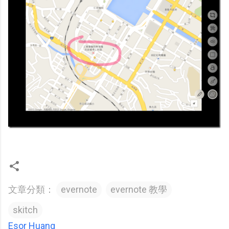
文章分類：
evernote
evernote 教學
skitch
Esor Huang