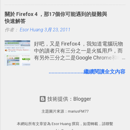
一管理！ Evernote 強化原本已經很好用
中看權限控管重點 我個人是推薦大家來
的工作事項功能 新功能教學： Evernote
使用Facebook的，我自己也在
關於 Firefox 4 ，那17個你可能遇到的疑難與
大綱收合、目錄連結、錨點連結，整理
Facebook中接收到朋友互動產生的樂趣
快速解答
超長筆記應用案例分享 新功能教學： 會
與益處。例如經由Facebook專屬頁面建
作者：
Esor Huang
議記錄不麻煩！我常用兩個 Evernote AI
3月 23, 2011
立的「 電腦玩物 」粉絲專頁，我把自己
功能整理錄音、手寫筆記 更新功能教
寫文章的過程，以及開始寫一篇文章前
好吧，又是 Firefox4 ，我知道電腦玩物
學： Evernote 新增類似 Google 文件的
後的思考分享上去，從讀者回饋中，我
中的讀者只有三分之一是火狐用戶，而
「免帳號登入」多人同步編輯功能
因此可以邊寫邊修改調整文章的方向，
有另外三分之二是Google Chrome和IE
甚至獲得一些新的資料，讓電腦玩物裡
平分，所以我似乎應該做一些平均報
的文章發表多了一分集思廣益的趣味。
導？但問題是我確實是個Firefox 4愛用
........................繼續閱讀全文內容
正是Facebook在「 玩樂 」之外也是「
者，這樣的心情無法造假，所以就放任
有用 」的 ，所以我才會推薦大家去使用
自己的部落格最近充滿了Firefox的聲音
它。但也因為這樣，我覺得也有必要向
^^另外換個角度想，國內外許多資訊部
讀者們分享關於Facebook這個世界最大
技術提供：Blogger
落格其實都比較偏向 Google Chrome 的
通訊錄的隱私設定心得。就如同我之前
愛用者，所以從整體環境來看，「電腦
寫過的「 Windows Live 提醒用戶管理
主題圖片來源：
mariusFM77
玩物」這個部落格的存在本身就是一種
好隱私權限－設定方法重點提示 」，社
平衡報導了吧？ 言歸正傳，昨日Firefox
群服務並不是魔鬼，但上面確實會有隱
本網站所有文章皆為 Esor Huang 撰寫，如需轉載，請聯繫
4正式版上市之際，我總結所有Firefox 4
私洩漏的問題，而除了網站服務本身應