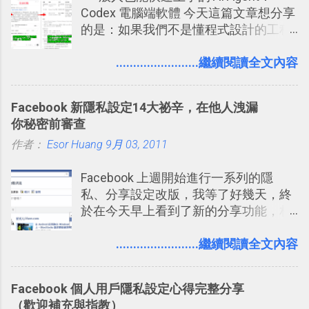
Codex 電腦端軟體 今天這篇文章想分享
拉長時間練習，就能讓一個東西成為腦
帳？我的理財計畫心得與看板範本
的是：如果我們不是懂程式設計的工程
海中更深刻的記憶。 問題是，當我們一
2016/7/13 新增： 如何將網頁資料快速
師， 一般人要怎麼快速上手 OpenAI
次要記住 1000 個英文單字，或是一次
剪貼到 Trello？收集專案資料技巧
（ChatGPT） 的 Codex 工具？ 如何用
........................繼續閱讀全文內容
要準備數百個考試問題時，自己手動進
2016/8 新增： Trello 開放「強化功能」
這個 AI 助理，協助我們處理電腦硬碟資
行間隔記憶法的練習不是很累嗎？所以
讓免費用戶串聯 Evernote 等雲端服務
料夾中的工作文件、任務成果，進一步
就有了自動化的工具，幫助我們管理要
2016/8 新增 ： Trello 卡片自訂欄位密
Facebook 新隱私設定14大祕辛，在他人洩漏
打造一個更自動化的電腦工作流程。
練習的記憶卡片，自動規劃要延期複習
技！最想要的強大 Trello 客製化範例教
你秘密前審查
的卡片，每天自動產生記憶練習題，這
學 2016/11 新增： [時間技客-7] 重要緊
作者：
Esor Huang
9月 03, 2011
樣的軟體中最受好評的，或許就是今天
急時間管理四象限在 Trello 活用與範本
要推薦的 「 Anki 」 。
下載 2017/2 新增 ： Trello 團隊如何使
Facebook 上週開始進行一系列的隱
用 Trello？ 8個專案排程協作重點技巧
私、分享設定改版，我等了好幾天，終
2017/6 新增： 如何用 Trello 規劃自助
於在今天早上看到了新的分享功能，相
旅行？我的 Trello 行程計畫使用技巧教
信台灣用戶大多數應該也都已經可以使
學 2017/7 新增： 如何讓 Trello 列表與
用新版的分享功能與隱私設定。 嚴格來
........................繼續閱讀全文內容
卡片不再落落長？專案管理的5個關鍵
說，這次新版設定大多數都是以前就有
技巧 2017/8/23 新增 ： 如何用 Trello 做
的功能，只是現在換到比較好操作的位
子彈筆記？我的 Trello GTD 方法範例看
Facebook 個人用戶隱私設定心得完整分享
置。不過有一項很實用的設定是新增
板分享
（歡迎補充與指教）