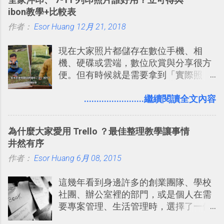
線，對商務需求來說可以打造出一張一
的軟體則讓同事可以在任何地方和公司
ibon教學+比較表
張資料地圖（例如我之前在製作一本新
保持聯繫。 如果你需要中文版的同類平
作者：
Esor Huang
書時建立的「 台灣推薦空拍地點地圖
12月 21, 2018
台，可以參考： JANDI 高效率團隊通訊
」），對生活需求來說，則可以讓我們
平台完整教學，比 Slack 更適合中文用
現在大家照片都儲存在數位手機、相
規劃自助旅行路線！ Google 「我的地
戶 。 2017/3 新增 ： Sortd for Slack：
機、硬碟或雲端，數位欣賞與分享很方
圖」在規劃自助旅行路線時可以解決許
改造 Slack 討論串介面變成專案任務排
便。但有時候就是需要拿到「實際照
多問題： 國外地點名稱地址常常難懂，
程看板
片」，例如： 小朋友學校的勞作作業 想
用自訂地圖就能自己取一個好辨識的名
要製作家庭相框 用照片來當小禮物 把照
........................繼續閱讀全文內容
稱。 在規劃路線之外，自訂地圖還能補
片貼在紙本手帳上 這時候，有什麼方法
充許多旅遊圖文資料，讓這張地圖就是
可以快速把數位照片「洗」成實體照
旅遊手冊。 好看的自訂地圖一方面旅行
為什麼大家愛用 Trello ？最佳整理教學讓事情
片？而且最好能不花時間、立即拿到、
時帶來好心情，二方面事後就是最好的
井然有序
價格也不貴呢？ 如果家裡沒有印表機
旅遊回憶之一。 自訂地圖還能跟朋友共
作者：
Esor Huang
（或是沒有好的印表機），又不想跑照
6月 08, 2015
享合作，讓彼此都能在手機上查看這次
相館，那麼這時候 「便利商店」同樣也
旅行地圖。
這幾年看到身邊許多的創業團隊、學校
提供了印照片的服務 ，而且價格不貴，
社團、辦公室裡的部門，或是個人在需
可以立即拿到，操作流程也十分簡單。
要專案管理、生活管理時，選擇了一個
之前我在電腦玩物分享過：「 不需買印
叫做「 Trello 」的雲端服務，這到底是
表機也免隨身碟， 7-11 全家雲端列印超