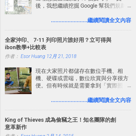
後，我想繼續挖掘 Google 幫我們規劃
組機制讓茶水間的聊天，不會干擾工作
自助旅行的潛力。 今天這篇文章，就深
的討論，並且星號與釘選功能讓每個同
入的來聊聊 Google 的「我的地圖」服
........................繼續閱讀全文內容
事可以從聊天中記錄重點。 3. 「 有彈性
務，這是一個可以讓我們「自訂地圖」
」： Slack 的架構可以讓每一個團隊設
的工具 ，在地圖上任意繪製地標、路
計出符合自己需求的通訊平台， Slack
全家沖印、 7-11 列印照片誰好用？立可得與
線，對商務需求來說可以打造出一張一
的軟體則讓同事可以在任何地方和公司
ibon教學+比較表
張資料地圖（例如我之前在製作一本新
保持聯繫。 如果你需要中文版的同類平
作者：
Esor Huang
書時建立的「 台灣推薦空拍地點地圖
12月 21, 2018
台，可以參考： JANDI 高效率團隊通訊
」），對生活需求來說，則可以讓我們
平台完整教學，比 Slack 更適合中文用
現在大家照片都儲存在數位手機、相
規劃自助旅行路線！ Google 「我的地
戶 。 2017/3 新增 ： Sortd for Slack：
機、硬碟或雲端，數位欣賞與分享很方
圖」在規劃自助旅行路線時可以解決許
改造 Slack 討論串介面變成專案任務排
便。但有時候就是需要拿到「實際照
多問題： 國外地點名稱地址常常難懂，
程看板
片」，例如： 小朋友學校的勞作作業 想
用自訂地圖就能自己取一個好辨識的名
要製作家庭相框 用照片來當小禮物 把照
........................繼續閱讀全文內容
稱。 在規劃路線之外，自訂地圖還能補
片貼在紙本手帳上 這時候，有什麼方法
充許多旅遊圖文資料，讓這張地圖就是
可以快速把數位照片「洗」成實體照
旅遊手冊。 好看的自訂地圖一方面旅行
King of Thieves 成為偷竊之王！知名團隊的創
片？而且最好能不花時間、立即拿到、
時帶來好心情，二方面事後就是最好的
意革新作
價格也不貴呢？ 如果家裡沒有印表機
旅遊回憶之一。 自訂地圖還能跟朋友共