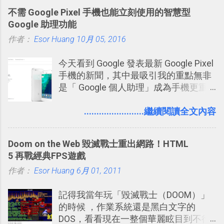
想法或評論，你當然可以透過它來發表
不需 Google Pixel 手機也能立刻使用的智慧型
牢騷，或許你也想要透過Twitter來詢問
Google 助理功能
什麼事情。各式各樣被發表的
作者：
Esor Huang
「twitter」會像資訊之河一樣在首頁、
10月 05, 2016
各個使用者ˋ追隨者之間穿流不息，但是
今天看到 Google 發表最新 Google Pixel
不管是採用什麼樣的方式利用Twitter，
手機的新聞，其中最吸引我的重點無非
沒有人會有意見，這是我覺得Twitter很
是「 Google 個人助理」成為手機更重
自由也很有趣的一個地方，我可以無拘
要且更有用的功能，有國外媒體稱：
無束的在上面塑造、表現我自己，或是
「這是他使用過最聰明的一台智慧型手
........................繼續閱讀全文內容
利用Twitter來嘗試各種可能。例如 目前
機。」 「 Google 個人助理」有更人性
我試圖將自己的Twitter打造成「 小電腦
化的應答方式，可以解答我們的各種詢
玩物 」的型態 ，我會在上面持續的丟一
Doom on the Web 毀滅戰士重出網路！HTML
問、可以找出特殊的照片、可以規劃我
些軟體更新、網站服務的資訊，未來也
5 再戰經典FPS遊戲
們的行程，也能幫我們安排時間。 其實
很想試試看是否能加入短評，或者對於
作者：
Esor Huang
如果單從後面幾個「功能面」來看， 這
6月 01, 2011
電腦玩物介紹過的資訊作補充，讓我的
些「 智慧型 Google 助理 」功能早已經
Twitter可以作為簡單的、即時的、隨想
記得我當年玩「毀滅戰士（DOOM）」
內建在我們的 Google 系統中，甚至大
的 碎碎念版電腦玩物 。不過你不需要像
的時候 ，作業系統還是黑白文字的
多在 Android 與 iPhone 手機上都能使
我這麼認真，因為 我也很喜歡在Twitter
DOS，看看現在一整個華麗眩目到不行
用。
上面看到各種突如其來的生活雜感、毫