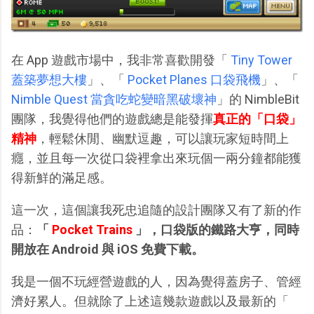
在 App 遊戲市場中，我非常喜歡開發「
Tiny Tower
蓋築夢想大樓
」、「
Pocket Planes 口袋飛機
」、「
Nimble Quest 當貪吃蛇變暗黑破壞神
」的 NimbleBit
團隊，我覺得他們的遊戲總是能發揮
真正的「口袋」
精神
，輕鬆休閒、幽默逗趣，可以讓玩家短時間上
癮，並且每一次從口袋裡拿出來玩個一兩分鐘都能獲
得新鮮的滿足感。
這一次，這個讓我死忠追隨的設計團隊又有了新的作
品：
「
Pocket Trains
」，口袋版的鐵路大亨，同時
開放在 Android 與 iOS 免費下載。
我是一個不玩經營遊戲的人，因為覺得蓋房子、管經
濟好累人。但就除了上述這幾款遊戲以及最新的「