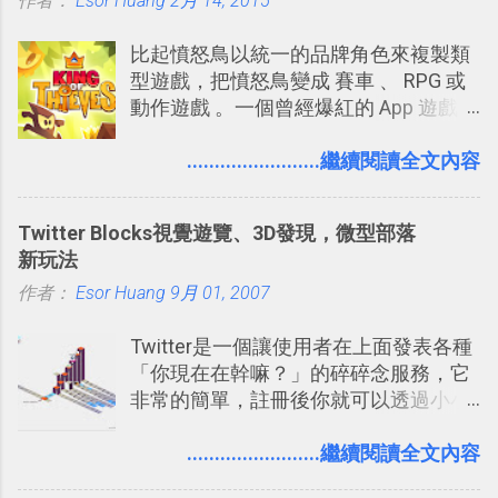
作者：
Esor Huang
（或是沒有好的印表機），又不想跑照
2月 14, 2015
享合作，讓彼此都能在手機上查看這次
相館，那麼這時候 「便利商店」同樣也
旅行地圖。
比起憤怒鳥以統一的品牌角色來複製類
提供了印照片的服務 ，而且價格不貴，
型遊戲，把憤怒鳥變成 賽車 、 RPG 或
可以立即拿到，操作流程也十分簡單。
動作遊戲 。一個曾經爆紅的 App 遊戲開
之前我在電腦玩物分享過：「 不需買印
發團隊，有沒有辦法在成名作之後，再
表機也免隨身碟， 7-11 全家雲端列印超
次推出另外一個足以撼動市場，並且有
........................繼續閱讀全文內容
方便教學 」。這篇文章則從印照片出
著全新顛覆創意的作品呢？現在，或許
發： 同樣的不需買印表機、不需隨身
我們將看到這樣的例子！ 今天要推薦的
碟，就能快速印出高品質的照片成品。
Twitter Blocks視覺遊覽、3D發現，微型部落
是另外一款非常知名系列作「 Cut the
新玩法
Rope （割繩子） 」的開發公司
作者：
Esor Huang
ZeptoLab ，在玩了幾個割繩子變形後，
9月 01, 2007
前幾天推出了他們宣傳已久的全新作
Twitter是一個讓使用者在上面發表各種
品：「 King of Thieves 」，這是一款
「你現在在幹嘛？」的碎碎念服務，它
玩法與眾不同的 PVP 偷竊對戰遊戲 。
非常的簡單，註冊後你就可以透過小小
的視窗發表任何不超過140個字元的短
文，你可以真的在上面說明你在做什
........................繼續閱讀全文內容
麼，你也可以利用它來發表很短很短的