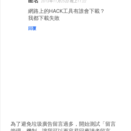
匿名
2013年11月25日 晚上11:22
網路上的HACK工具有誰會下載？
我都下載失敗
回覆
為了避免垃圾廣告留言過多，開始測試「留言
張
管理」機制，讓我可以更容易回應讀者留言，