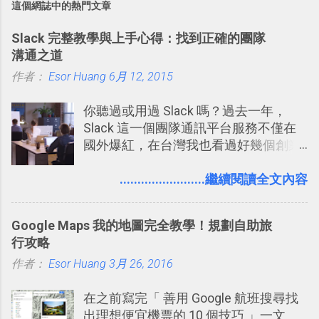
這個網誌中的熱門文章
Slack 完整教學與上手心得：找到正確的團隊
溝通之道
作者：
Esor Huang
6月 12, 2015
你聽過或用過 Slack 嗎？過去一年，
Slack 這一個團隊通訊平台服務不僅在
國外爆紅，在台灣我也看過好幾個創業
團隊使用 Slack 來做公司內部的訊息管
理，到底 Slack 有什麼魅力？它是不是
........................繼續閱讀全文內容
比起 LINE 或 Facebook 或 Email 更能有
效率的管理團隊溝通呢？我自己今年也
Google Maps 我的地圖完全教學！規劃自助旅
有機會在一個專案合作中使用了 Slack
行攻略
一段時間，我覺得它吸引人之處有三
作者：
Esor Huang
點： 1. 「 很有趣 」： Slack 裡擁有跟
3月 26, 2016
LINE 或 Facebook 一樣易於讓公司同事
在之前寫完「 善用 Google 航班搜尋找
聊天打屁、傳送有趣影音圖文的功能。
出理想便宜機票的 10 個技巧 」一文
2. 「 有效率 」：但是 Slack 的頻道、群