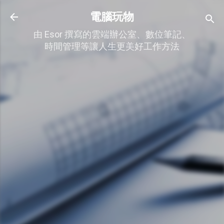
跳到主要內容
電腦玩物
由 Esor 撰寫的雲端辦公室、數位筆記、
時間管理等讓人生更美好工作方法