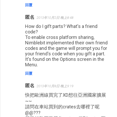
回覆
匿名
2013年10月2日 晚上8:48
How do I gift parts? What's a friend
code?
To enable cross platform sharing,
Nimblebit implemented their own friend
codes and the game will prompt you for
your friend's code when you gift a part.
It's found on the Options screen in the
Menu.
回覆
匿名
2013年10月8日 晚上9:19
快把歐洲線買完了XD想往亞洲國家擴展
~~
請問在車站買到的crates去哪裡了呢
@@???