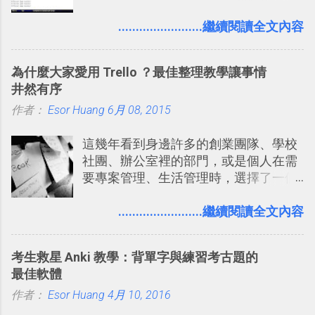
的各種第一人稱射擊遊戲，但做為我玩
無來由的牢騷困擾，因為這些碎碎念就
過的第一款 FPS遊戲 （應該也是世界上
........................繼續閱讀全文內容
好像把大家的生活用一種很自然無隔
的FPS鼻祖？），DOOM的刺激記憶與
閡、但又基本上不互相打擾的方式結合
興奮之情卻不會忘記，即使從現在眼光
在一起了 。 講了那麼多，其實類似
為什麼大家愛用 Trello ？最佳整理教學讓事情
來看DOOM的畫面簡直慘不忍睹，但如
Twitter的服務目前並不少見，台灣
井然有序
果重新拿起電鋸闖蕩在血腥的迷宮中，
Buboo 、大陸的 飯否 都是很優秀的
作者：
Esor Huang
想必還是會有一番美好的回味。 還好我
6月 08, 2015
Twitter型服務，而最近一向簡約的
們擁有支援 HTML 5 的瀏覽器！在「
Twitter開始推出一些新功能，尤其是今
這幾年看到身邊許多的創業團隊、學校
Mozilla Demo Studio 」網站提供了讓技
天推出的「 Twitter Blocks 」更是一個
社團、辦公室裡的部門，或是個人在需
術人員交流HTML、CSS、Javascript新
值得一玩的3D視覺化功能，下面就來分
要專案管理、生活管理時，選擇了一個
玩意的園地，而其中一個最新的作品，
享一下我玩這個新功能的一些感想。
叫做「 Trello 」的雲端服務，這到底是
就是「DOOM on the Web」，毀滅戰士
Twitter： http://twitter.com/home
一個什麼樣的管理工具，讓這麼多人都
........................繼續閱讀全文內容
一代的網頁版！ 這款「 DOOM on the
Twitter Blocks：
愛用 Trello ？在電腦玩物上，我也從旁
Web 」採用HTML 5相關技術重建而成
http://explore.twitter.com/ 電腦玩物情
敲側擊的角度，寫過幾篇「 Trello 概
，把原本遊戲的場景與功能搬上瀏覽器
蒐小誌： http://twitter.com/esorhjy
考生救星 Anki 教學：背單字與練習考古題的
念」的管理教學文章： 把 Evernote 當
內，玩家可以免費上網通關！不過目前
Twitter除了自顧自的碎碎念外，你可以
最佳軟體
作 Trello！ Kanbanote 筆記看板管理法
因為技術限制， 主要支援的瀏覽器為
用「Follow」的方式來跟隨其它的使用
作者：
Esor Huang
Google Drive 變身 Trello ！幫雲端硬碟
4月 10, 2016
Firefox 4 和Safari ，而 Google Chrome
者，只要進入該使用者的個人頁面，然
建立專案看板 但是，我自己也一直使用
執行上可能會有些問題。
後在最上方按下﹝Follow﹞即可。 這種