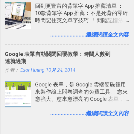
回到更豐富的背單字 App 推薦清單 ：
著 Trello ，卻還沒有在電腦玩物上寫過
跟隨者、被跟隨者的概念是Twitter另一
10款背單字 App 推薦：不是死背的零碎
一篇完整的介紹！雖然錯過了幾年前第
個非常好玩的地方 ，所以 這次的
時間記住英文單字技巧 「 間隔記憶法
一時間推薦 Trello 的時機，但在這段時
Twitter Blocks很強調這個人際網路的概
」，是指透過特定時間的反覆記憶，把
間的使用經驗下，剛好可以讓我整理沉
念 ，如果說這一次的Twitter Blocks的
短期記憶變成長期記憶。 舉例來說我今
........................繼續閱讀全文內容
澱自己的使用方法，歸納出「 為什麼值
3D視圖有什麼用途的話，就是 它可以讓
天記住一個單字，相關一兩天之後我可
得試試看 Trello 的關鍵特色 」，然後轉
你非常方便、好玩、即興的擴展你的
能快要忘記，這時再次複習，記憶就增
化成這篇文章深入淺出的 Trello 上手教
Twit...
Google 表單自動關閉回覆教學：時間人數到
強；然後下次快要忘記可能變成相隔一
學。 2015/6/13 新增： 免費專案管理軟
達就過期
個禮拜，這時再次複習，就能把記憶強
體推薦！困難計畫簡單管理 13 種工具
作者：
Esor Huang
化，讓記憶延長到可能半個月；那時候
10月 24, 2014
2016 年新增 ： 如何將 Trello 切換到繁
再做一次複習，或許我們就擁有了接下
體中文版？網頁 App 全中文化
Google 表單，是 Google 雲端硬碟裡用
來一個月的記憶長度！就這樣反覆慢慢
2016/7/7 新增 ： 如何活用 Trello 記
來製作線上問卷調查的免費工具。 愈來
拉長時間練習，就能讓一個東西成為腦
帳？我的理財計畫心得與看板範本
愈強大、愈來愈漂亮的 Google 表單，
海中更深刻的記憶。 問題是，當我們一
2016/7/13 新增： 如何將網頁資料快速
可是設計出各式各樣擁有專業問題、滿
次要記住 1000 個英文單字，或是一次
剪貼到 Trello？收集專案資料技巧
足特殊調查需求的精美問卷，如果你還
........................繼續閱讀全文內容
要準備數百個考試問題時，自己手動進
2016/8 新增： Trello 開放「強化功能」
不知道怎麼活用他的基本功能，那麼一
行間隔記憶法的練習不是很累嗎？所以
讓免費用戶串聯 Evernote 等雲端服務
定要參考下面三篇我在電腦玩物中所寫
就有了自動化的工具，幫助我們管理要
2016/8 新增 ： Trello 卡片自訂欄位密