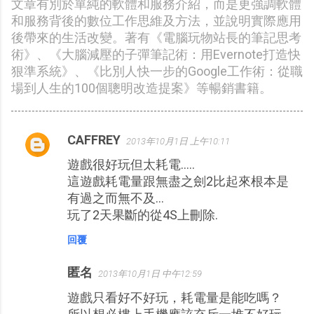
文章有別於單純的軟體和服務介紹，而是更強調軟體
和服務背後的數位工作思維及方法，並說明實際應用
後帶來的生活改變。著有《電腦玩物站長的筆記思考
術》、《大腦減壓的子彈筆記術：用Evernote打造快
狠準系統》、《比別人快一步的Google工作術：從職
場到人生的100個聰明改造提案》等暢銷書籍。
CAFFREY
2013年10月1日 上午10:11
留
遊戲很好玩但太耗電.....
言
這遊戲耗電量跟無盡之劍2比起來根本是
有過之而無不及...
玩了2天果斷的從4S上刪除.
回覆
匿名
2013年10月1日 中午12:59
遊戲只看好不好玩，耗電量是能吃嗎？