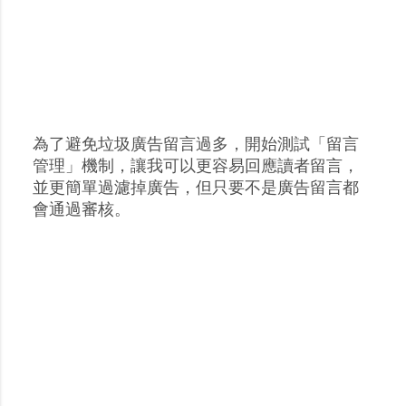
為了避免垃圾廣告留言過多，開始測試「留言
張
管理」機制，讓我可以更容易回應讀者留言，
貼
並更簡單過濾掉廣告，但只要不是廣告留言都
留
會通過審核。
言