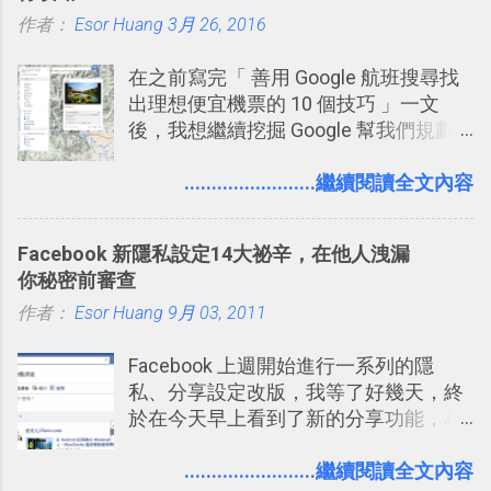
體推薦！困難計畫簡單管理 13 種工具
作者：
Esor Huang
（或是沒有好的印表機），又不想跑照
3月 26, 2016
2016 年新增 ： 如何將 Trello 切換到繁
相館，那麼這時候 「便利商店」同樣也
體中文版？網頁 App 全中文化
在之前寫完「 善用 Google 航班搜尋找
提供了印照片的服務 ，而且價格不貴，
2016/7/7 新增 ： 如何活用 Trello 記
出理想便宜機票的 10 個技巧 」一文
可以立即拿到，操作流程也十分簡單。
帳？我的理財計畫心得與看板範本
後，我想繼續挖掘 Google 幫我們規劃
之前我在電腦玩物分享過：「 不需買印
2016/7/13 新增： 如何將網頁資料快速
自助旅行的潛力。 今天這篇文章，就深
表機也免隨身碟， 7-11 全家雲端列印超
剪貼到 Trello？收集專案資料技巧
入的來聊聊 Google 的「我的地圖」服
........................繼續閱讀全文內容
方便教學 」。這篇文章則從印照片出
2016/8 新增： Trello 開放「強化功能」
務，這是一個可以讓我們「自訂地圖」
發： 同樣的不需買印表機、不需隨身
讓免費用戶串聯 Evernote 等雲端服務
的工具 ，在地圖上任意繪製地標、路
碟，就能快速印出高品質的照片成品。
2016/8 新增 ： Trello 卡片自訂欄位密
Facebook 新隱私設定14大祕辛，在他人洩漏
線，對商務需求來說可以打造出一張一
技！最想要的強大 Trello 客製化範例教
你秘密前審查
張資料地圖（例如我之前在製作一本新
學 2016/11 新增： [時間技客-7] 重要緊
作者：
Esor Huang
書時建立的「 台灣推薦空拍地點地圖
9月 03, 2011
急時間管理四象限在 Trello 活用與範本
」），對生活需求來說，則可以讓我們
下載 2017/2 新增 ： Trello 團隊如何使
Facebook 上週開始進行一系列的隱
規劃自助旅行路線！ Google 「我的地
用 Trello？ 8個專案排程協作重點技巧
私、分享設定改版，我等了好幾天，終
圖」在規劃自助旅行路線時可以解決許
2017/6 新增： 如何用 Trello 規劃自助
於在今天早上看到了新的分享功能，相
多問題： 國外地點名稱地址常常難懂，
旅行？我的 Trello 行程計畫使用技巧教
信台灣用戶大多數應該也都已經可以使
用自訂地圖就能自己取一個好辨識的名
學 2017/7 新增： 如何讓 Trello 列表與
用新版的分享功能與隱私設定。 嚴格來
........................繼續閱讀全文內容
稱。 在規劃路線之外，自訂地圖還能補
卡片不再落落長？專案管理的5個關鍵