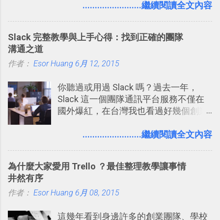
量格式不一的混亂工作文件需要彙整，
........................繼續閱讀全文內容
我都喜歡用 Gemini Notebook 作第一階
段的整理，整理好後再交給 ChatGPT 或
Slack 完整教學與上手心得：找到正確的團隊
Codex 這樣的 AI 工作作進階處理。
溝通之道
作者：
Esor Huang
6月 12, 2015
你聽過或用過 Slack 嗎？過去一年，
Slack 這一個團隊通訊平台服務不僅在
國外爆紅，在台灣我也看過好幾個創業
團隊使用 Slack 來做公司內部的訊息管
理，到底 Slack 有什麼魅力？它是不是
........................繼續閱讀全文內容
比起 LINE 或 Facebook 或 Email 更能有
效率的管理團隊溝通呢？我自己今年也
為什麼大家愛用 Trello ？最佳整理教學讓事情
有機會在一個專案合作中使用了 Slack
井然有序
一段時間，我覺得它吸引人之處有三
作者：
Esor Huang
點： 1. 「 很有趣 」： Slack 裡擁有跟
6月 08, 2015
LINE 或 Facebook 一樣易於讓公司同事
這幾年看到身邊許多的創業團隊、學校
聊天打屁、傳送有趣影音圖文的功能。