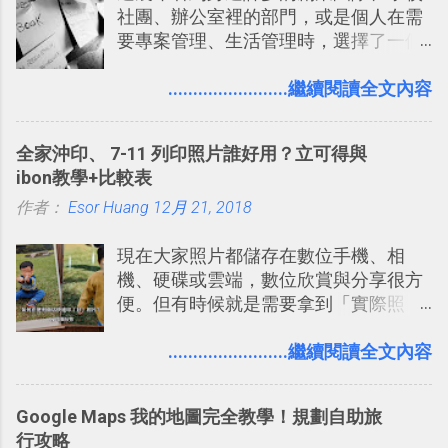
社團、辦公室裡的部門，或是個人在需
2. 「 有效率 」：但是 Slack 的頻道、群
要專案管理、生活管理時，選擇了一個
組機制讓茶水間的聊天，不會干擾工作
叫做「 Trello 」的雲端服務，這到底是
的討論，並且星號與釘選功能讓每個同
一個什麼樣的管理工具，讓這麼多人都
........................繼續閱讀全文內容
事可以從聊天中記錄重點。 3. 「 有彈性
愛用 Trello ？在電腦玩物上，我也從旁
」： Slack 的架構可以讓每一個團隊設
敲側擊的角度，寫過幾篇「 Trello 概
計出符合自己需求的通訊平台， Slack
全家沖印、 7-11 列印照片誰好用？立可得與
念」的管理教學文章： 把 Evernote 當
的軟體則讓同事可以在任何地方和公司
ibon教學+比較表
作 Trello！ Kanbanote 筆記看板管理法
保持聯繫。 如果你需要中文版的同類平
作者：
Esor Huang
Google Drive 變身 Trello ！幫雲端硬碟
12月 21, 2018
台，可以參考： JANDI 高效率團隊通訊
建立專案看板 但是，我自己也一直使用
平台完整教學，比 Slack 更適合中文用
現在大家照片都儲存在數位手機、相
著 Trello ，卻還沒有在電腦玩物上寫過
戶 。 2017/3 新增 ： Sortd for Slack：
機、硬碟或雲端，數位欣賞與分享很方
一篇完整的介紹！雖然錯過了幾年前第
改造 Slack 討論串介面變成專案任務排
便。但有時候就是需要拿到「實際照
一時間推薦 Trello 的時機，但在這段時
程看板
片」，例如： 小朋友學校的勞作作業 想
間的使用經驗下，剛好可以讓我整理沉
要製作家庭相框 用照片來當小禮物 把照
........................繼續閱讀全文內容
澱自己的使用方法，歸納出「 為什麼值
片貼在紙本手帳上 這時候，有什麼方法
得試試看 Trello 的關鍵特色 」，然後轉
可以快速把數位照片「洗」成實體照
化成這篇文章深入淺出的 Trello 上手教
Google Maps 我的地圖完全教學！規劃自助旅
片？而且最好能不花時間、立即拿到、
學。 2015/6/13 新增： 免費專案管理軟
行攻略
價格也不貴呢？ 如果家裡沒有印表機