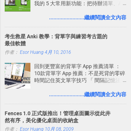
我的 5 大常用新功能：把待辦清單、AI
辨識、長專案筆記裝進第二大腦 新功能
介紹文章： 把不同筆記中的待辦清單統
........................繼續閱讀全文內容
一管理！ Evernote 強化原本已經很好用
的工作事項功能 新功能教學： Evernote
考生救星 Anki 教學：背單字與練習考古題的
大綱收合、目錄連結、錨點連結，整理
最佳軟體
超長筆記應用案例分享 新功能教學： 會
作者：
Esor Huang
議記錄不麻煩！我常用兩個 Evernote AI
4月 10, 2016
功能整理錄音、手寫筆記 更新功能教
回到更豐富的背單字 App 推薦清單 ：
學： Evernote 新增類似 Google 文件的
10款背單字 App 推薦：不是死背的零碎
「免帳號登入」多人同步編輯功能
時間記住英文單字技巧 「 間隔記憶法
」，是指透過特定時間的反覆記憶，把
短期記憶變成長期記憶。 舉例來說我今
........................繼續閱讀全文內容
天記住一個單字，相關一兩天之後我可
能快要忘記，這時再次複習，記憶就增
Fences 1.0 正式版推出！管理桌面圖示從此井
強；然後下次快要忘記可能變成相隔一
然有序，美化優化桌面的收納盒
個禮拜，這時再次複習，就能把記憶強
作者：
Esor Huang
化，讓記憶延長到可能半個月；那時候
10月 08, 2009