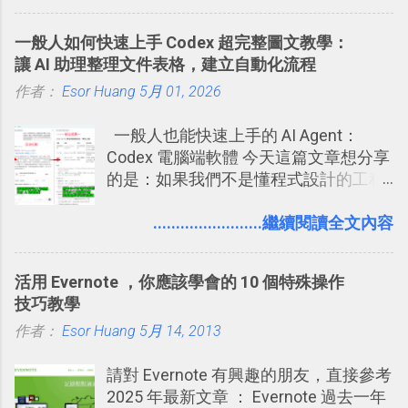
說，這次新版設定大多數都是以前就有
充許多旅遊圖文資料，讓這張地圖就是
技巧 2017/8/23 新增 ： 如何用 Trello 做
的功能，只是現在換到比較好操作的位
旅遊手冊。 好看的自訂地圖一方面旅行
子彈筆記？我的 Trello GTD 方法範例看
一般人如何快速上手 Codex 超完整圖文教學：
置。不過有一項很實用的設定是新增
時帶來好心情，二方面事後就是最好的
板分享
讓 AI 助理整理文件表格，建立自動化流程
的， 那就是可以 事先審查 朋友「標籤
旅遊回憶之一。 自訂地圖還能跟朋友共
作者：
Esor Huang
你」的內容，決定要不要讓其他朋友看
5月 01, 2026
享合作，讓彼此都能在手機上查看這次
到這些標籤。 具體來說，朋友如果把你
旅行地圖。
一般人也能快速上手的 AI Agent：
標籤在他的訊息中，或是想把你標籤在
Codex 電腦端軟體 今天這篇文章想分享
相片圖片裡，現在你都多了一個「事先
的是：如果我們不是懂程式設計的工程
審查」的機制，可以決定這些你被標籤
師， 一般人要怎麼快速上手 OpenAI
的內容可不可以出現在你的個人檔案塗
（ChatGPT） 的 Codex 工具？ 如何用
........................繼續閱讀全文內容
鴉牆上，從而禁止可能的祕密被你其他
這個 AI 助理，協助我們處理電腦硬碟資
朋友看到。 當然，這也可以最大程度的
料夾中的工作文件、任務成果，進一步
杜絕遊戲、廣告討厭的標籤行為。
活用 Evernote ，你應該學會的 10 個特殊操作
打造一個更自動化的電腦工作流程。
技巧教學
作者：
Esor Huang
5月 14, 2013
請對 Evernote 有興趣的朋友，直接參考
2025 年最新文章 ： Evernote 過去一年