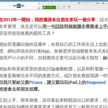
在2012年一開始，我想邀請各位朋友來玩一個分享
：請
非常實用，並且是可以
用一句話說明就能讓非專業者上手
容這些值得推薦的親民工具？
開始寫電腦玩物的這幾年，在我自己的工作與生活上也愈
體、網站與現在的行動App。各種需求領域都會有各式
個用戶小小的不同，但我覺得主要可以區分兩大類型：
給
例如和有美術背景的朋友討論修圖軟體，以及和對電腦一
就會是兩種完全不同的推薦方式，或許朋友會跟我講一些
但我只要給父親
Picasa
，讓父親玩玩iPad上的
Snapseed
然後拿去和朋友炫耀。
立刻上手、簡單易懂，這些看起來輕鬆說出口的要求，但
其如何區別哪些是專業需求？哪些是真正一般用戶也可以