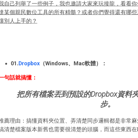
我自己列舉了一些例子，我也邀請大家來玩接龍，看看你
達某個親民數位工具的所有精髓？或者你們覺得還有哪些
讓別人上手的？
01.
Dropbox
（Windows、Mac軟體）
：
一句話就搞懂：
把所有檔案丟到預設的Dropbox資
步。
推薦理由：搞懂資料夾位置、弄清楚同步邏輯都是非常麻
搞清楚檔案版本新舊也需要很清楚的頭腦，而這些東西在Dr