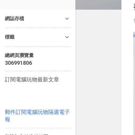
改造提案》等暢銷書籍。
網誌存檔
標籤
總網頁瀏覽量
3
0
6
9
9
1
8
0
6
訂閱電腦玩物最新文章
郵件訂閱電腦玩物隔週電子
報