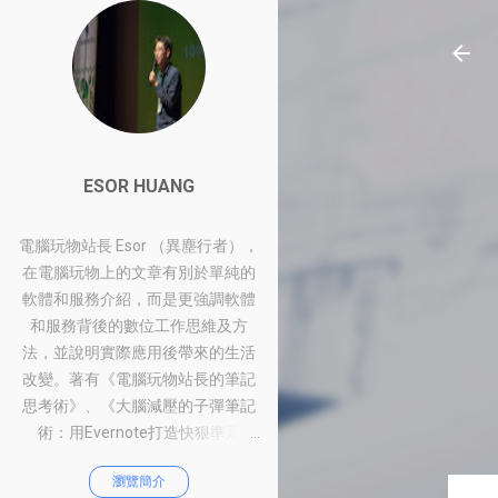
ESOR HUANG
電腦玩物站長 Esor （異塵行者），
在電腦玩物上的文章有別於單純的
軟體和服務介紹，而是更強調軟體
和服務背後的數位工作思維及方
法，並說明實際應用後帶來的生活
改變。著有《電腦玩物站長的筆記
思考術》、《大腦減壓的子彈筆記
術：用Evernote打造快狠準系
統》、《比別人快一步的Google工
瀏覽簡介
作術：從職場到人生的100個聰明