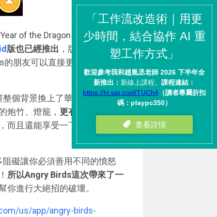
f the Dragon」，
目前這款
id
版也已經推出
，版本號會是
s Seasons的朋友可以直接更新，就能在
心，不僅整個背景換上了華燈初上的春
的炮竹、燈籠，
更有趣的是這些
，而且還能享受一下過年放煙火
度，許多阻礙讓你必須善用不同的憤怒
！
所以Angry Birds這次帶來了一
幫你進行大絕招的破壞。
e.com/us/app/angry-birds-