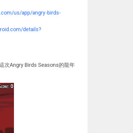
le.com/us/app/angry-birds-
droid.com/details?
y Birds Seasons的龍年