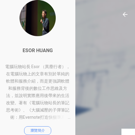
ESOR HUANG
電腦玩物站長 Esor （異塵行者），
在電腦玩物上的文章有別於單純的
軟體和服務介紹，而是更強調軟體
和服務背後的數位工作思維及方
法，並說明實際應用後帶來的生活
改變。著有《電腦玩物站長的筆記
思考術》、《大腦減壓的子彈筆記
術：用Evernote打造快狠準系
統》、《比別人快一步的Google工
瀏覽簡介
作術：從職場到人生的100個聰明