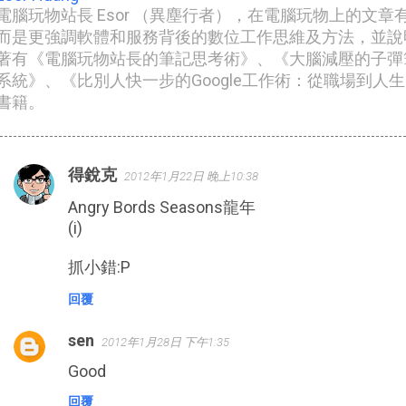
電腦玩物站長 Esor （異塵行者），在電腦玩物上的文
而是更強調軟體和服務背後的數位工作思維及方法，並說
著有《電腦玩物站長的筆記思考術》、《大腦減壓的子彈筆記
系統》、《比別人快一步的Google工作術：從職場到人
書籍。
得銳克
2012年1月22日 晚上10:38
留
Angry Bords Seasons龍年
言
(i)
抓小錯:P
回覆
sen
2012年1月28日 下午1:35
Good
回覆