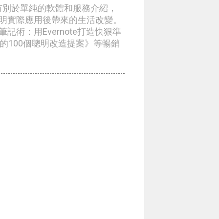
章有別於單純的軟體和服務介紹，
明實際應用後帶來的生活改變。
術：用Evernote打造快狠準
生的100個聰明改造提案》等暢銷