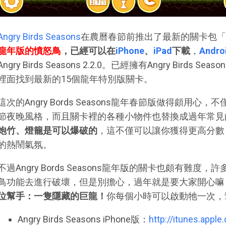
Angry Birds Seasons
在農曆春節前推出了最新的關卡包「Year o
龍年版的憤怒鳥
，已經可以在
iPhone
、
iPad
下載
，
Andro
Angry Birds Seasons 2.2.0。已經擁有Angry Bird
裡面找到最新的15個龍年特別版關卡。
這次的Angry Bords Seasons龍年春節版做得頗用
節夜晚風格，而且關卡裡的各種小物件也替換成過年常見
炮竹、燈籠是可以爆破的
，這不僅可以讓你獲得更高分數
的熱鬧氣氛。
不過Angry Bords Seasons龍年版的關卡也頗有難
鳥功能去進行破壞，但是別擔心，過年就是要大家開心嘛
位幫手：一隻隱藏的巨龍！
你每個小時可以啟動牠一次，
Angry Birds Seasons iPhone版：
http://itunes.appl