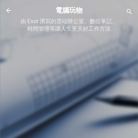
跳到主要內容
電腦玩物
由 Esor 撰寫的雲端辦公室、數位筆記、
時間管理等讓人生更美好工作方法