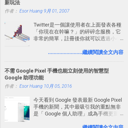
新玩法
Rope （割繩子） 」的開發公司
作者：
Esor Huang
ZeptoLab ，在玩了幾個割繩子變形後，
9月 01, 2007
前幾天推出了他們宣傳已久的全新作
Twitter是一個讓使用者在上面發表各種
品：「 King of Thieves 」，這是一款
「你現在在幹嘛？」的碎碎念服務，它
玩法與眾不同的 PVP 偷竊對戰遊戲 。
非常的簡單，註冊後你就可以透過小小
的視窗發表任何不超過140個字元的短
文，你可以真的在上面說明你在做什
........................繼續閱讀全文內容
麼，你也可以利用它來發表很短很短的
想法或評論，你當然可以透過它來發表
不需 Google Pixel 手機也能立刻使用的智慧型
牢騷，或許你也想要透過Twitter來詢問
Google 助理功能
什麼事情。各式各樣被發表的
作者：
Esor Huang
「twitter」會像資訊之河一樣在首頁、
10月 05, 2016
各個使用者ˋ追隨者之間穿流不息，但是
今天看到 Google 發表最新 Google Pixel
不管是採用什麼樣的方式利用Twitter，
手機的新聞，其中最吸引我的重點無非
沒有人會有意見，這是我覺得Twitter很
是「 Google 個人助理」成為手機更重
自由也很有趣的一個地方，我可以無拘
要且更有用的功能，有國外媒體稱：
無束的在上面塑造、表現我自己，或是
「這是他使用過最聰明的一台智慧型手
........................繼續閱讀全文內容
利用Twitter來嘗試各種可能。例如 目前