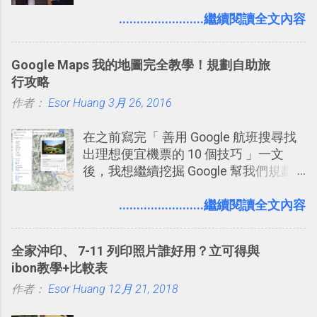
團隊使用 Slack 來做公司內部的訊息管
理，到底 Slack 有什麼魅力？它是不是
........................繼續閱讀全文內容
比起 LINE 或 Facebook 或 Email 更能有
效率的管理團隊溝通呢？我自己今年也
Google Maps 我的地圖完全教學！規劃自助旅
有機會在一個專案合作中使用了 Slack
行攻略
一段時間，我覺得它吸引人之處有三
作者：
Esor Huang
點： 1. 「 很有趣 」： Slack 裡擁有跟
3月 26, 2016
LINE 或 Facebook 一樣易於讓公司同事
在之前寫完「 善用 Google 航班搜尋找
聊天打屁、傳送有趣影音圖文的功能。
出理想便宜機票的 10 個技巧 」一文
2. 「 有效率 」：但是 Slack 的頻道、群
後，我想繼續挖掘 Google 幫我們規劃
組機制讓茶水間的聊天，不會干擾工作
自助旅行的潛力。 今天這篇文章，就深
的討論，並且星號與釘選功能讓每個同
入的來聊聊 Google 的「我的地圖」服
........................繼續閱讀全文內容
事可以從聊天中記錄重點。 3. 「 有彈性
務，這是一個可以讓我們「自訂地圖」
」： Slack 的架構可以讓每一個團隊設
的工具 ，在地圖上任意繪製地標、路
計出符合自己需求的通訊平台， Slack
全家沖印、 7-11 列印照片誰好用？立可得與
線，對商務需求來說可以打造出一張一
的軟體則讓同事可以在任何地方和公司
ibon教學+比較表
張資料地圖（例如我之前在製作一本新
保持聯繫。 如果你需要中文版的同類平
作者：
Esor Huang
書時建立的「 台灣推薦空拍地點地圖
12月 21, 2018
台，可以參考： JANDI 高效率團隊通訊
」），對生活需求來說，則可以讓我們
平台完整教學，比 Slack 更適合中文用