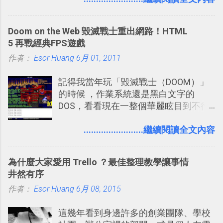
機。」 「 Google 個人助理」有更人性
我試圖將自己的Twitter打造成「 小電腦
化的應答方式，可以解答我們的各種詢
玩物 」的型態 ，我會在上面持續的丟一
Doom on the Web 毀滅戰士重出網路！HTML
問、可以找出特殊的照片、可以規劃我
些軟體更新、網站服務的資訊，未來也
5 再戰經典FPS遊戲
們的行程，也能幫我們安排時間。 其實
很想試試看是否能加入短評，或者對於
作者：
Esor Huang
如果單從後面幾個「功能面」來看， 這
6月 01, 2011
電腦玩物介紹過的資訊作補充，讓我的
些「 智慧型 Google 助理 」功能早已經
Twitter可以作為簡單的、即時的、隨想
記得我當年玩「毀滅戰士（DOOM）」
內建在我們的 Google 系統中，甚至大
的 碎碎念版電腦玩物 。不過你不需要像
的時候 ，作業系統還是黑白文字的
多在 Android 與 iPhone 手機上都能使
我這麼認真，因為 我也很喜歡在Twitter
DOS，看看現在一整個華麗眩目到不行
用。
上面看到各種突如其來的生活雜感、毫
的各種第一人稱射擊遊戲，但做為我玩
無來由的牢騷困擾，因為這些碎碎念就
過的第一款 FPS遊戲 （應該也是世界上
........................繼續閱讀全文內容
好像把大家的生活用一種很自然無隔
的FPS鼻祖？），DOOM的刺激記憶與
閡、但又基本上不互相打擾的方式結合
興奮之情卻不會忘記，即使從現在眼光
在一起了 。 講了那麼多，其實類似
為什麼大家愛用 Trello ？最佳整理教學讓事情
來看DOOM的畫面簡直慘不忍睹，但如
Twitter的服務目前並不少見，台灣
井然有序
果重新拿起電鋸闖蕩在血腥的迷宮中，
Buboo 、大陸的 飯否 都是很優秀的
作者：
Esor Huang
想必還是會有一番美好的回味。 還好我
6月 08, 2015
Twitter型服務，而最近一向簡約的
們擁有支援 HTML 5 的瀏覽器！在「
Twitter開始推出一些新功能，尤其是今
這幾年看到身邊許多的創業團隊、學校
Mozilla Demo Studio 」網站提供了讓技
天推出的「 Twitter Blocks 」更是一個