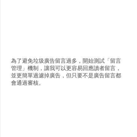
為了避免垃圾廣告留言過多，開始測試「留言
張
管理」機制，讓我可以更容易回應讀者留言，
貼
並更簡單過濾掉廣告，但只要不是廣告留言都
留
會通過審核。
言