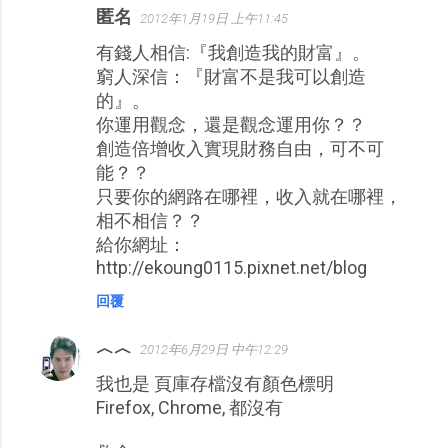
匿名
2012年1月19日 上午11:45
有錢人相信:『我創造我的財富』。
窮人深信：『財富不是我可以創造
的』。
你運用觀念，還是觀念運用你？？
創造倍增收入實現財務自由，可不可
能？？
只要你的網路在哪裡，收入就在哪裡，
相不相信？？
給你網址：
http://ekoung0115.pixnet.net/blog
回覆
︿︿
2012年6月29日 中午12:29
我也是 頁庫存檔沒有顏色標明
Firefox, Chrome, 都沒有