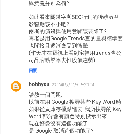
與意義分別為何?
如此看來關鍵字與SEO行銷的後續效益
影響應該不小吧?
兩者的價錢與使用意願該要降了?
再者是用Google Trends查的量與精準度
也間接且逐漸會受到衝擊
(昨天才在電視上看到宅神用trends查公
司品牌點擊率去推股價趨勢)
回覆
bobbysu
2012年1月12日 上午9:14
請教一個問題:
以前在用 Google 搜尋某些 Key Word 時
如果從頁庫存檔點進去, 我所搜尋的 Key
Word 部分會有顏色特別標示出來
現在好像沒有這個功能了
是 Google 取消這個功能了?