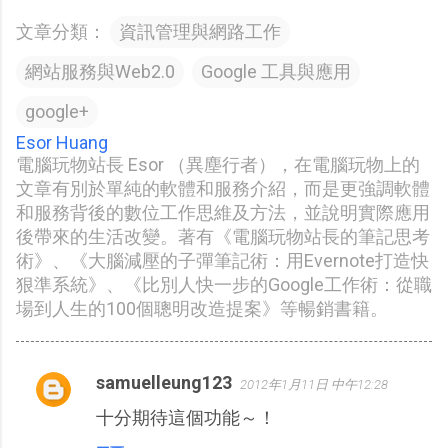
文章分類：
資訊管理與網路工作
網站服務與Web2.0
Google 工具與應用
google+
Esor Huang
電腦玩物站長 Esor （異塵行者），在電腦玩物上的
文章有別於單純的軟體和服務介紹，而是更強調軟體
和服務背後的數位工作思維及方法，並說明實際應用
後帶來的生活改變。著有《電腦玩物站長的筆記思考
術》、《大腦減壓的子彈筆記術：用Evernote打造快
狠準系統》、《比別人快一步的Google工作術：從職
場到人生的100個聰明改造提案》等暢銷書籍。
samuelleung123
2012年1月11日 中午12:28
留
十分期待這個功能～！
言