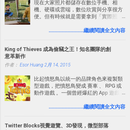
現在大家照片都儲存在數位手機、相
規劃自助旅行路線！ Google 「我的地
戶 。 2017/3 新增 ： Sortd for Slack：
機、硬碟或雲端，數位欣賞與分享很方
圖」在規劃自助旅行路線時可以解決許
改造 Slack 討論串介面變成專案任務排
便。但有時候就是需要拿到「實際照
多問題： 國外地點名稱地址常常難懂，
程看板
片」，例如： 小朋友學校的勞作作業 想
用自訂地圖就能自己取一個好辨識的名
要製作家庭相框 用照片來當小禮物 把照
........................繼續閱讀全文內容
稱。 在規劃路線之外，自訂地圖還能補
片貼在紙本手帳上 這時候，有什麼方法
充許多旅遊圖文資料，讓這張地圖就是
可以快速把數位照片「洗」成實體照
旅遊手冊。 好看的自訂地圖一方面旅行
King of Thieves 成為偷竊之王！知名團隊的創
片？而且最好能不花時間、立即拿到、
時帶來好心情，二方面事後就是最好的
意革新作
價格也不貴呢？ 如果家裡沒有印表機
旅遊回憶之一。 自訂地圖還能跟朋友共
作者：
Esor Huang
（或是沒有好的印表機），又不想跑照
2月 14, 2015
享合作，讓彼此都能在手機上查看這次
相館，那麼這時候 「便利商店」同樣也
旅行地圖。
比起憤怒鳥以統一的品牌角色來複製類
提供了印照片的服務 ，而且價格不貴，
型遊戲，把憤怒鳥變成 賽車 、 RPG 或
可以立即拿到，操作流程也十分簡單。
動作遊戲 。一個曾經爆紅的 App 遊戲開
之前我在電腦玩物分享過：「 不需買印
發團隊，有沒有辦法在成名作之後，再
表機也免隨身碟， 7-11 全家雲端列印超
次推出另外一個足以撼動市場，並且有
........................繼續閱讀全文內容
方便教學 」。這篇文章則從印照片出
著全新顛覆創意的作品呢？現在，或許
發： 同樣的不需買印表機、不需隨身
我們將看到這樣的例子！ 今天要推薦的
碟，就能快速印出高品質的照片成品。
Twitter Blocks視覺遊覽、3D發現，微型部落
是另外一款非常知名系列作「 Cut the