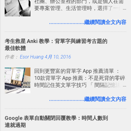
社團、辦公室裡的部門，或是個人在需
術人員交流HTML、CSS、Javascript新
值得一玩的3D視覺化功能，下面就來分
要專案管理、生活管理時，選擇了一個
玩意的園地，而其中一個最新的作品，
享一下我玩這個新功能的一些感想。
叫做「 Trello 」的雲端服務，這到底是
就是「DOOM on the Web」，毀滅戰士
Twitter： http://twitter.com/home
一個什麼樣的管理工具，讓這麼多人都
........................繼續閱讀全文內容
一代的網頁版！ 這款「 DOOM on the
Twitter Blocks：
愛用 Trello ？在電腦玩物上，我也從旁
Web 」採用HTML 5相關技術重建而成
http://explore.twitter.com/ 電腦玩物情
敲側擊的角度，寫過幾篇「 Trello 概
，把原本遊戲的場景與功能搬上瀏覽器
蒐小誌： http://twitter.com/esorhjy
考生救星 Anki 教學：背單字與練習考古題的
念」的管理教學文章： 把 Evernote 當
內，玩家可以免費上網通關！不過目前
Twitter除了自顧自的碎碎念外，你可以
最佳軟體
作 Trello！ Kanbanote 筆記看板管理法
因為技術限制， 主要支援的瀏覽器為
用「Follow」的方式來跟隨其它的使用
作者：
Esor Huang
Google Drive 變身 Trello ！幫雲端硬碟
4月 10, 2016
Firefox 4 和Safari ，而 Google Chrome
者，只要進入該使用者的個人頁面，然
建立專案看板 但是，我自己也一直使用
執行上可能會有些問題。
後在最上方按下﹝Follow﹞即可。 這種
回到更豐富的背單字 App 推薦清單 ：
著 Trello ，卻還沒有在電腦玩物上寫過
跟隨者、被跟隨者的概念是Twitter另一
10款背單字 App 推薦：不是死背的零碎
一篇完整的介紹！雖然錯過了幾年前第
個非常好玩的地方 ，所以 這次的
時間記住英文單字技巧 「 間隔記憶法
一時間推薦 Trello 的時機，但在這段時
Twitter Blocks很強調這個人際網路的概
」，是指透過特定時間的反覆記憶，把
間的使用經驗下，剛好可以讓我整理沉
念 ，如果說這一次的Twitter Blocks的
短期記憶變成長期記憶。 舉例來說我今
........................繼續閱讀全文內容
澱自己的使用方法，歸納出「 為什麼值
3D視圖有什麼用途的話，就是 它可以讓
天記住一個單字，相關一兩天之後我可
得試試看 Trello 的關鍵特色 」，然後轉
你非常方便、好玩、即興的擴展你的
能快要忘記，這時再次複習，記憶就增
化成這篇文章深入淺出的 Trello 上手教
Twit...
Google 表單自動關閉回覆教學：時間人數到
強；然後下次快要忘記可能變成相隔一
學。 2015/6/13 新增： 免費專案管理軟
達就過期
個禮拜，這時再次複習，就能把記憶強
體推薦！困難計畫簡單管理 13 種工具