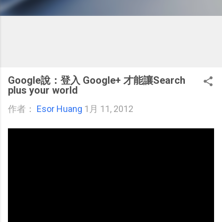
Google說：登入 Google+ 才能讓Search
plus your world
作者：
Esor Huang
1月 11, 2012