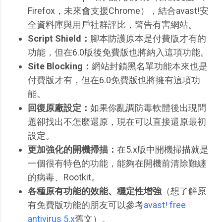
Firefox，未來會支援Chrome），結合avast!安
全資料庫與用戶社群評比，警告有害網站。
Script Shield：
腳本防護原本是付費版才有的
功能，但在6.0版後免費版也將納入這項功能。
Site Blocking：
網站封鎖黑名單功能本來也是
付費版才有，但在6.0免費版也將擁有這項功
能。
回復原廠設定：
如果你亂調防毒軟體後出現問
題卻找出不怎麼還原，現在可以直接還原最初
設定。
更加強化的開機掃描：
在5.x版中開機掃描就是
一個很有特色的功能，能夠在開機前清除難纏
的病毒、Rootkit。
各種原有功能的效能、穩定性增強
（想了解原
有免費版功能的朋友可以參考
avast! free
antivirus 5.x
舊文）。