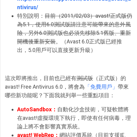
ntivirus/
特別說明：
目前（2011/02/03）avast!正式版仍
為5.1，使用6.0測試版請注意可能帶來的意外風
險，另外6.0測試版也必須先移除5.1舊版、重新
開機後重新安裝
。（Avast 6.0正式版已經推
出，5.0用戶可以直接更新升級）
這次即將推出，目前也已經有
測試版
（正式版）的
avast! Free Antivirus 6.0，將會為
「免費用戶」
帶來
哪些新功能呢？下面我就列舉一些重點項目：
AutoSandbox：
自動化沙盒技術，可疑軟體將
在avast!虛擬環境下執行，即使有任何病毒，理
論上將不會影響真實系統。
avast! WebRep：
網站評價系統（目前支援IE、