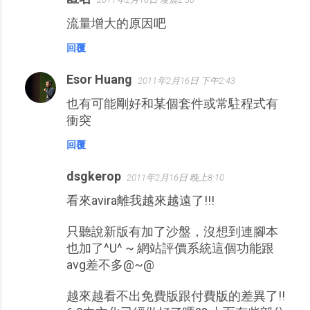
流量增大的原因吧
回覆
Esor Huang
2011年2月16日 下午2:43
也有可能剛好和某個套件或常駐程式有
衝突
回覆
dsgkerop
2011年2月16日 晚上8:10
看來avira離我越來越遠了!!!
只聽說新版有加了沙盤，沒想到連腳本
也加了^U^ ~ 網站評價系統這個功能跟
avg差不多@~@
越來越看不出免費版跟付費版的差異了!!