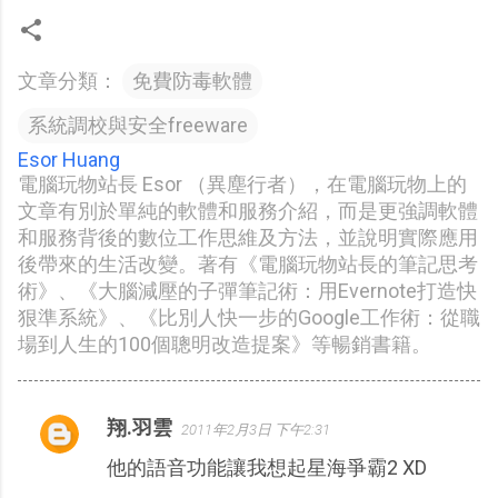
文章分類：
免費防毒軟體
系統調校與安全freeware
Esor Huang
電腦玩物站長 Esor （異塵行者），在電腦玩物上的
文章有別於單純的軟體和服務介紹，而是更強調軟體
和服務背後的數位工作思維及方法，並說明實際應用
後帶來的生活改變。著有《電腦玩物站長的筆記思考
術》、《大腦減壓的子彈筆記術：用Evernote打造快
狠準系統》、《比別人快一步的Google工作術：從職
場到人生的100個聰明改造提案》等暢銷書籍。
翔.羽雲
2011年2月3日 下午2:31
留
他的語音功能讓我想起星海爭霸2 XD
言