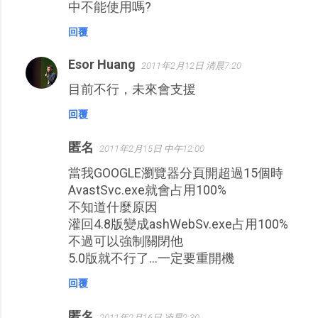
中不能使用嗎?
回覆
Esor Huang
2011年2月12日 清晨7:20
目前不行，未來會支援
回覆
匿名
2011年2月15日 中午12:00
當我GOOGLE瀏覽器分頁開超過15個時
AvastSvc.exe就會占用100%
不知道什麼原因
灌回4.8版變成ashWebSv.exe占用100%
不過可以強制關閉他
5.0版就不行了...一定要重開機
回覆
匿名
2011年2月16日 凌晨2:30