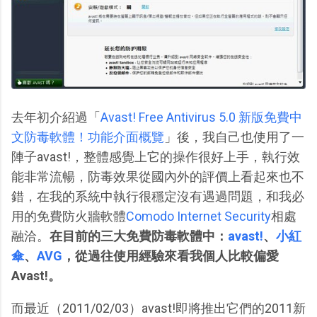
去年初介紹過「
Avast! Free Antivirus 5.0 新版免費中
文防毒軟體！功能介面概覽
」後，我自己也使用了一
陣子avast!，整體感覺上它的操作很好上手，執行效
能非常流暢，防毒效果從國內外的評價上看起來也不
錯，在我的系統中執行很穩定沒有遇過問題，和我必
用的免費防火牆軟體
Comodo Internet Security
相處
融洽。
在目前的三大免費防毒軟體中：
avast!
、
小紅
傘
、
AVG
，從過往使用經驗來看我個人比較偏愛
Avast!。
而最近（2011/02/03）avast!即將推出它們的2011新