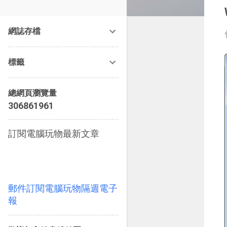
改造提案》等暢銷書籍。
網誌存檔
標籤
總網頁瀏覽量
3
0
6
8
6
1
9
6
1
訂閱電腦玩物最新文章
郵件訂閱電腦玩物隔週電子
報