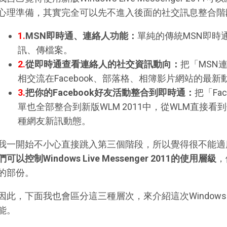
心理準備，其實完全可以先不進入後面的社交訊息整合階
1.
MSN即時通、連絡人功能：
單純的傳統MSN即時
訊、傳檔案。
2.
從即時通查看連絡人的社交資訊動向：
把「MSN
相交流在Facebook、部落格、相簿影片網站的最新
3.
把你的Facebook好友活動整合到即時通：
把「Fa
單也全部整合到新版WLM 2011中，從WLM直接看到
種網友新訊動態。
我一開始不小心直接跳入第三個階段，所以覺得很不能適
們可以控制Windows Live Messenger 2011的使用層級
，
的部份。
因此，下面我也會區分這三種層次，來介紹這次Windows Live 
能。