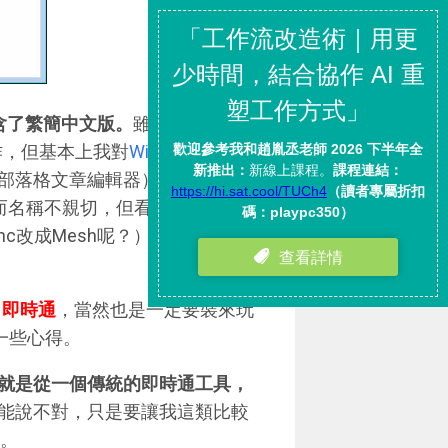
含了繁簡中文版。
雖然，從此版
運作，但基本上我對
Windows Live
部落格文章編輯器）、Windows
體。而名稱不親切，但看起來功能滿
Sync改成Mesh呢？），也是我很
SN）即時通
，當然也是一定要裝來玩
享一些心得。
大的改變，就是從一個傳統的即時通工具，
能說不對，只是要讓我這類比較
間。