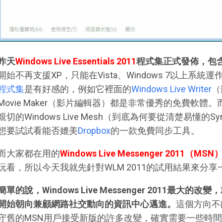
昨天
Windows Live Essentials 2011
程式集正式發佈，包
開始不再支援XP，只能在Vista、Windows 7以上系統
程式集
是有好感的，例如它裡面的
Windows Live Writer
（
Movie Maker（影片編輯器）都是非常優秀的免費軟
親切的Windows Live Mesh（到底為何要從清楚易懂的
想要試試看能否媲美
Dropbox
的一款免費同步工具。
而大家都在用的
Windows Live Messenger 2011（M
玩看，所以今天我就先針對WLM 2011的試用結果來分
簡單的說，Windows Live Messenger 2011最
開始朝向兼顧網路社交動向的資訊中心邁進。
這個方向不
守舊的MSN用戶接受新版的許多改變，確實需要一些時