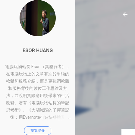
ESOR HUANG
電腦玩物站長 Esor （異塵行者），
在電腦玩物上的文章有別於單純的
軟體和服務介紹，而是更強調軟體
和服務背後的數位工作思維及方
法，並說明實際應用後帶來的生活
改變。著有《電腦玩物站長的筆記
思考術》、《大腦減壓的子彈筆記
術：用Evernote打造快狠準系
統》、《比別人快一步的Google工
瀏覽簡介
作術：從職場到人生的100個聰明