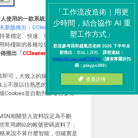
多人使用的一款系統清理免費軟體
版推出：CCleaner 2.0
且保持著穩定、快速、優秀的系統清
用時殘留的各種垃圾與問題清理
宣佈推出「
CCleaner 3.0
」，令人
載安裝即可，大致上的操作流程都和
但大致上不脫以往熟悉的風格。而首
ookies並自動判斷哪些要保
oo、MSN相關登入資料設定為不刪
些常用網站的帳號密碼資料了，
格來說不算什麼智能，但確實是