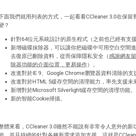
下面我們就用列表的方式，一起看看CCleaner 3.0在
變？
針對64位元系統設計的原生程式（之前也已經有支援
新增磁碟抹除器，可以讓你把磁碟中可用空白空間
去復原已刪除資料，從而保障隱私安全（
感謝網友
除器功能的介面位置，更易操作
）。
改進對於IE 9、Google Chrome瀏覽器資料清除的
改進對於HTML 5緩存空間的清理能力，率先支援
新增對於Microsoft Silverlight緩存空間的清理功能。
新的智能Cookie掃描。
整體來看，CCleaner 3.0雖然不能說有非常令人意外
能，並且持續的針對各種新需求添加支援，這就是CClea