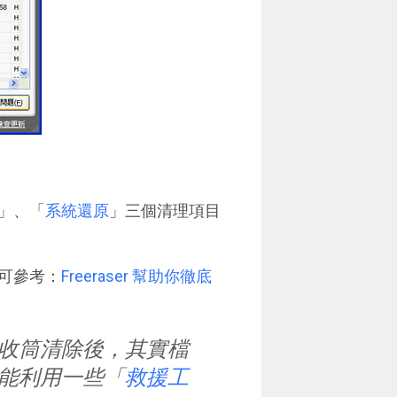
」、「
系統還原
」三個清理項目
可參考：
Freeraser 幫助你徹底
收筒清除後，其實檔
能利用一些「
救援工