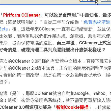
「
Piriform CCleaner
」可以說是台灣用戶中最知名、最
吧
（這是我猜測的）？自從三年前介紹過「
免費系統清道夫新
Beta
」後，這幾年來CCleaner一直有在持續更新，並
除效能，能夠幫助我們把作業系統、瀏覽器、應用程式使
乾淨，從而保持電腦的速度。
而三年後，CCleaner正式
好奇的是，磁碟清理工具到底還能變出什麼新花樣呢？
這次的CCleaner 3.0同樣的有繁體中文版本，直接下
之前的CCleaner 2.x版本無異，主介面的圖示有調整
先看到的第一個改變，就是在第一次啟動時會提示你「掃描C
留？」
點選〔是〕，那麼CCleaner就會自動把Google、Yah
除！這樣一來當你清理完系統後，就不需要再重新輸入這
CCleaner 3.0稱這項功能為「
智能Cookie掃描
」
，雖然嚴