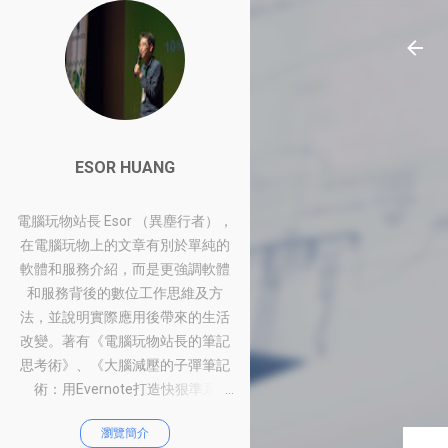
ESOR HUANG
電腦玩物站長 Esor （異塵行者），
在電腦玩物上的文章有別於單純的
軟體和服務介紹，而是更強調軟體
和服務背後的數位工作思維及方
法，並說明實際應用後帶來的生活
改變。著有《電腦玩物站長的筆記
思考術》、《大腦減壓的子彈筆記
術：用Evernote打造快狠準系
統》、《比別人快一步的Google工
瀏覽簡介
作術：從職場到人生的100個聰明