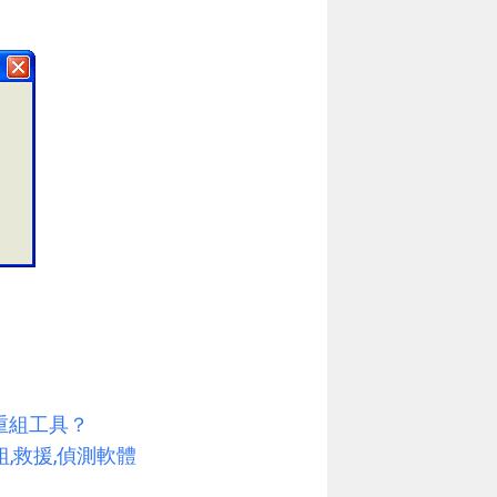
磁碟重組工具？
重組,救援,偵測軟體