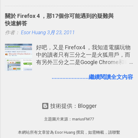
一管理！ Evernote 強化原本已經很好用
中看權限控管重點 我個人是推薦大家來
的工作事項功能 新功能教學： Evernote
使用Facebook的，我自己也在
關於 Firefox 4 ，那17個你可能遇到的疑難與
大綱收合、目錄連結、錨點連結，整理
Facebook中接收到朋友互動產生的樂趣
快速解答
超長筆記應用案例分享 新功能教學： 會
與益處。例如經由Facebook專屬頁面建
作者：
Esor Huang
議記錄不麻煩！我常用兩個 Evernote AI
3月 23, 2011
立的「 電腦玩物 」粉絲專頁，我把自己
功能整理錄音、手寫筆記 更新功能教
寫文章的過程，以及開始寫一篇文章前
好吧，又是 Firefox4 ，我知道電腦玩物
學： Evernote 新增類似 Google 文件的
後的思考分享上去，從讀者回饋中，我
中的讀者只有三分之一是火狐用戶，而
「免帳號登入」多人同步編輯功能
因此可以邊寫邊修改調整文章的方向，
有另外三分之二是Google Chrome和IE
甚至獲得一些新的資料，讓電腦玩物裡
平分，所以我似乎應該做一些平均報
的文章發表多了一分集思廣益的趣味。
導？但問題是我確實是個Firefox 4愛用
........................繼續閱讀全文內容
正是Facebook在「 玩樂 」之外也是「
者，這樣的心情無法造假，所以就放任
有用 」的 ，所以我才會推薦大家去使用
自己的部落格最近充滿了Firefox的聲音
它。但也因為這樣，我覺得也有必要向
^^另外換個角度想，國內外許多資訊部
讀者們分享關於Facebook這個世界最大
技術提供：Blogger
落格其實都比較偏向 Google Chrome 的
通訊錄的隱私設定心得。就如同我之前
愛用者，所以從整體環境來看，「電腦
寫過的「 Windows Live 提醒用戶管理
主題圖片來源：
mariusFM77
玩物」這個部落格的存在本身就是一種
好隱私權限－設定方法重點提示 」，社
平衡報導了吧？ 言歸正傳，昨日Firefox
群服務並不是魔鬼，但上面確實會有隱
本網站所有文章皆為 Esor Huang 撰寫，如需轉載，請聯繫
4正式版上市之際，我總結所有Firefox 4
私洩漏的問題，而除了網站服務本身應