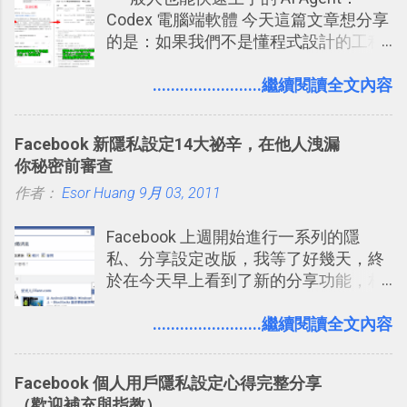
Codex 電腦端軟體 今天這篇文章想分享
拉長時間練習，就能讓一個東西成為腦
帳？我的理財計畫心得與看板範本
的是：如果我們不是懂程式設計的工程
海中更深刻的記憶。 問題是，當我們一
2016/7/13 新增： 如何將網頁資料快速
師， 一般人要怎麼快速上手 OpenAI
次要記住 1000 個英文單字，或是一次
剪貼到 Trello？收集專案資料技巧
（ChatGPT） 的 Codex 工具？ 如何用
........................繼續閱讀全文內容
要準備數百個考試問題時，自己手動進
2016/8 新增： Trello 開放「強化功能」
這個 AI 助理，協助我們處理電腦硬碟資
行間隔記憶法的練習不是很累嗎？所以
讓免費用戶串聯 Evernote 等雲端服務
料夾中的工作文件、任務成果，進一步
就有了自動化的工具，幫助我們管理要
2016/8 新增 ： Trello 卡片自訂欄位密
Facebook 新隱私設定14大祕辛，在他人洩漏
打造一個更自動化的電腦工作流程。
練習的記憶卡片，自動規劃要延期複習
技！最想要的強大 Trello 客製化範例教
你秘密前審查
的卡片，每天自動產生記憶練習題，這
學 2016/11 新增： [時間技客-7] 重要緊
作者：
Esor Huang
9月 03, 2011
樣的軟體中最受好評的，或許就是今天
急時間管理四象限在 Trello 活用與範本
要推薦的 「 Anki 」 。
下載 2017/2 新增 ： Trello 團隊如何使
Facebook 上週開始進行一系列的隱
用 Trello？ 8個專案排程協作重點技巧
私、分享設定改版，我等了好幾天，終
2017/6 新增： 如何用 Trello 規劃自助
於在今天早上看到了新的分享功能，相
旅行？我的 Trello 行程計畫使用技巧教
信台灣用戶大多數應該也都已經可以使
學 2017/7 新增： 如何讓 Trello 列表與
用新版的分享功能與隱私設定。 嚴格來
........................繼續閱讀全文內容
卡片不再落落長？專案管理的5個關鍵
說，這次新版設定大多數都是以前就有
技巧 2017/8/23 新增 ： 如何用 Trello 做
的功能，只是現在換到比較好操作的位
子彈筆記？我的 Trello GTD 方法範例看
Facebook 個人用戶隱私設定心得完整分享
置。不過有一項很實用的設定是新增
板分享
（歡迎補充與指教）