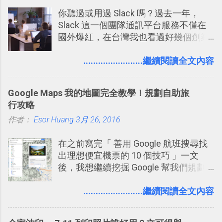
你聽過或用過 Slack 嗎？過去一年，
Slack 這一個團隊通訊平台服務不僅在
國外爆紅，在台灣我也看過好幾個創業
團隊使用 Slack 來做公司內部的訊息管
理，到底 Slack 有什麼魅力？它是不是
........................繼續閱讀全文內容
比起 LINE 或 Facebook 或 Email 更能有
效率的管理團隊溝通呢？我自己今年也
Google Maps 我的地圖完全教學！規劃自助旅
有機會在一個專案合作中使用了 Slack
行攻略
一段時間，我覺得它吸引人之處有三
作者：
Esor Huang
點： 1. 「 很有趣 」： Slack 裡擁有跟
3月 26, 2016
LINE 或 Facebook 一樣易於讓公司同事
在之前寫完「 善用 Google 航班搜尋找
聊天打屁、傳送有趣影音圖文的功能。
出理想便宜機票的 10 個技巧 」一文
2. 「 有效率 」：但是 Slack 的頻道、群
後，我想繼續挖掘 Google 幫我們規劃
組機制讓茶水間的聊天，不會干擾工作
自助旅行的潛力。 今天這篇文章，就深
的討論，並且星號與釘選功能讓每個同
入的來聊聊 Google 的「我的地圖」服
........................繼續閱讀全文內容
事可以從聊天中記錄重點。 3. 「 有彈性
務，這是一個可以讓我們「自訂地圖」
」： Slack 的架構可以讓每一個團隊設
的工具 ，在地圖上任意繪製地標、路
計出符合自己需求的通訊平台， Slack