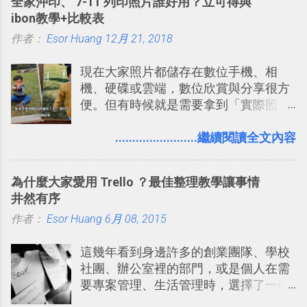
全家沖印、 7-11 列印照片誰好用？立可得與
線，對商務需求來說可以打造出一張一
的軟體則讓同事可以在任何地方和公司
ibon教學+比較表
張資料地圖（例如我之前在製作一本新
保持聯繫。 如果你需要中文版的同類平
作者：
Esor Huang
書時建立的「 台灣推薦空拍地點地圖
12月 21, 2018
台，可以參考： JANDI 高效率團隊通訊
」），對生活需求來說，則可以讓我們
平台完整教學，比 Slack 更適合中文用
現在大家照片都儲存在數位手機、相
規劃自助旅行路線！ Google 「我的地
戶 。 2017/3 新增 ： Sortd for Slack：
機、硬碟或雲端，數位欣賞與分享很方
圖」在規劃自助旅行路線時可以解決許
改造 Slack 討論串介面變成專案任務排
便。但有時候就是需要拿到「實際照
多問題： 國外地點名稱地址常常難懂，
程看板
片」，例如： 小朋友學校的勞作作業 想
用自訂地圖就能自己取一個好辨識的名
要製作家庭相框 用照片來當小禮物 把照
........................繼續閱讀全文內容
稱。 在規劃路線之外，自訂地圖還能補
片貼在紙本手帳上 這時候，有什麼方法
充許多旅遊圖文資料，讓這張地圖就是
可以快速把數位照片「洗」成實體照
旅遊手冊。 好看的自訂地圖一方面旅行
為什麼大家愛用 Trello ？最佳整理教學讓事情
片？而且最好能不花時間、立即拿到、
時帶來好心情，二方面事後就是最好的
井然有序
價格也不貴呢？ 如果家裡沒有印表機
旅遊回憶之一。 自訂地圖還能跟朋友共
作者：
Esor Huang
（或是沒有好的印表機），又不想跑照
6月 08, 2015
享合作，讓彼此都能在手機上查看這次
相館，那麼這時候 「便利商店」同樣也
旅行地圖。
這幾年看到身邊許多的創業團隊、學校
提供了印照片的服務 ，而且價格不貴，
社團、辦公室裡的部門，或是個人在需
可以立即拿到，操作流程也十分簡單。
要專案管理、生活管理時，選擇了一個
之前我在電腦玩物分享過：「 不需買印
叫做「 Trello 」的雲端服務，這到底是
表機也免隨身碟， 7-11 全家雲端列印超