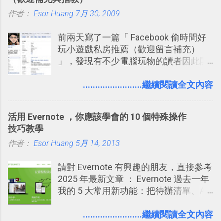
的， 那就是可以 事先審查 朋友「標籤
作者：
Esor Huang
你」的內容，決定要不要讓其他朋友看
7月 30, 2009
到這些標籤。 具體來說，朋友如果把你
前兩天寫了一篇「 Facebook 偷時間好
標籤在他的訊息中，或是想把你標籤在
玩小遊戲私房推薦（歡迎留言補充）
相片圖片裡，現在你都多了一個「事先
」，發現有不少電腦玩物的讀者因此開
審查」的機制，可以決定這些你被標籤
始加入Facebook。整體來說，
的內容可不可以出現在你的個人檔案塗
Facebook確 實是目前最好的社群、社
........................繼續閱讀全文內容
鴉牆上，從而禁止可能的祕密被你其他
交服務之一，它優秀的互動配對機制，
朋友看到。 當然，這也可以最大程度的
讓你可以在Facebook中體驗到最即時而
杜絕遊戲、廣告討厭的標籤行為。
活用 Evernote ，你應該學會的 10 個特殊操作
有趣的交友聯繫： 例如你可以看到朋友
技巧教學
又加入了哪個社團？某位好友又出現在
作者：
Esor Huang
哪張相片中？或者有哪些朋友正熱衷於
5月 14, 2013
哪個遊戲？但也正因為如此，Facebook
請對 Evernote 有興趣的朋友，直接參考
如何分析使用你的個人資料而達到這種
2025 年最新文章 ： Evernote 過去一年
社群效果？則是很多人感到疑慮的部
我的 5 大常用新功能：把待辦清單、AI
份，也是惡意程式有可能利用的部份 。
辨識、長專案筆記裝進第二大腦 新功能
最新版Facebook隱私設定補充說明：
介紹文章： 把不同筆記中的待辦清單統
........................繼續閱讀全文內容
從Facebook隱私設定全新簡化介面設計