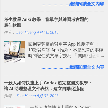
一個什麼樣的管理工具，讓這麼多人都
........................繼續閱讀全文內容
方便教學 」。這篇文章則從印照片出
愛用 Trello ？在電腦玩物上，我也從旁
發： 同樣的不需買印表機、不需隨身
敲側擊的角度，寫過幾篇「 Trello 概
碟，就能快速印出高品質的照片成品。
考生救星 Anki 教學：背單字與練習考古題的
念」的管理教學文章： 把 Evernote 當
最佳軟體
作 Trello！ Kanbanote 筆記看板管理法
作者：
Esor Huang
Google Drive 變身 Trello ！幫雲端硬碟
4月 10, 2016
建立專案看板 但是，我自己也一直使用
回到更豐富的背單字 App 推薦清單 ：
著 Trello ，卻還沒有在電腦玩物上寫過
10款背單字 App 推薦：不是死背的零碎
一篇完整的介紹！雖然錯過了幾年前第
時間記住英文單字技巧 「 間隔記憶法
一時間推薦 Trello 的時機，但在這段時
」，是指透過特定時間的反覆記憶，把
間的使用經驗下，剛好可以讓我整理沉
短期記憶變成長期記憶。 舉例來說我今
........................繼續閱讀全文內容
澱自己的使用方法，歸納出「 為什麼值
天記住一個單字，相關一兩天之後我可
得試試看 Trello 的關鍵特色 」，然後轉
能快要忘記，這時再次複習，記憶就增
化成這篇文章深入淺出的 Trello 上手教
一般人如何快速上手 Codex 超完整圖文教學：
強；然後下次快要忘記可能變成相隔一
學。 2015/6/13 新增： 免費專案管理軟
讓 AI 助理整理文件表格，建立自動化流程
個禮拜，這時再次複習，就能把記憶強
體推薦！困難計畫簡單管理 13 種工具
作者：
Esor Huang
化，讓記憶延長到可能半個月；那時候
5月 01, 2026
2016 年新增 ： 如何將 Trello 切換到繁
再做一次複習，或許我們就擁有了接下
體中文版？網頁 App 全中文化
一般人也能快速上手的 AI Agent：
來一個月的記憶長度！就這樣反覆慢慢
2016/7/7 新增 ： 如何活用 Trello 記