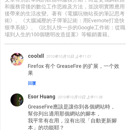
和服務背後的數位工作思維及方法，並說明實際應用
後帶來的生活改變。著有《電腦玩物站長的筆記思考
術》、《大腦減壓的子彈筆記術：用Evernote打造快
狠準系統》、《比別人快一步的Google工作術：從職
場到人生的100個聰明改造提案》等暢銷書籍。
coolxll
2010年10月10日 上午11:01
留
Firefox 有个 GreaseFire 的扩展，一个效
言
果
回覆
Esor Huang
2010年10月10日 上午11:36
GreaseFire應該是讓你到各個網站時，
幫你列出適用那個網站的腳本，
我平常有在用，沒有出現「自動更新腳
本」的功能耶？