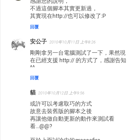
感謝您的說明，
不過這個腳本其實更新過，
其實現在http://也可以修改了:P
回覆
安公子
2010年10月11日 上午8:26
剛剛拿另一台電腦測試了一下，果然現
在已經支援 http:// 的方式了，感謝告知
^^
回覆
貓
2010年10月12日 上午9:56
或許可以考慮取巧的方式
故意去裝舊版的腳本之後
再讓他做自動更新的動作來測試看
看...@@?