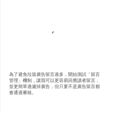
為了避免垃圾廣告留言過多，開始測試「留言
張
管理」機制，讓我可以更容易回應讀者留言，
貼
並更簡單過濾掉廣告，但只要不是廣告留言都
留
會通過審核。
言