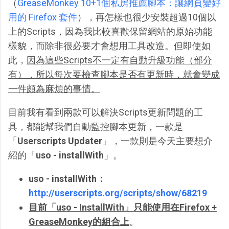
（
GreaseMonkey 10+1個私房推薦腳本：讓網頁變好
用的 Firefox 套件
），再怎樣也很少安裝超過10個以
上的Scripts，因為我比較喜歡保留網站的原始功能
樣貌，而除非很必要才會想用工具改造。但即使如
此，
因為這些Scripts不一定有自動升級功能（部分
有），所以每次要檢查腳本是否有更新時，就會變成
一件頗為麻煩的事情。
目前我有看到兩款可以解決Scripts更新問題的工
具，都能幫我們自動監控腳本更新，一款是
「
Userscripts Updater
」，一款則是今天主要想介
紹的「
uso - installWith
」。
uso - installWith：
http://userscripts.org/scripts/show/68219
目前「uso - InstallWith」只能使用在Firefox +
GreaseMonkey的組合上
。