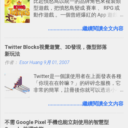
比起憤怒鳥以統一的品牌角色來複製類
提供了印照片的服務 ，而且價格不貴，
型遊戲，把憤怒鳥變成 賽車 、 RPG 或
可以立即拿到，操作流程也十分簡單。
動作遊戲 。一個曾經爆紅的 App 遊戲開
之前我在電腦玩物分享過：「 不需買印
發團隊，有沒有辦法在成名作之後，再
表機也免隨身碟， 7-11 全家雲端列印超
次推出另外一個足以撼動市場，並且有
........................繼續閱讀全文內容
方便教學 」。這篇文章則從印照片出
著全新顛覆創意的作品呢？現在，或許
發： 同樣的不需買印表機、不需隨身
我們將看到這樣的例子！ 今天要推薦的
碟，就能快速印出高品質的照片成品。
Twitter Blocks視覺遊覽、3D發現，微型部落
是另外一款非常知名系列作「 Cut the
新玩法
Rope （割繩子） 」的開發公司
作者：
Esor Huang
ZeptoLab ，在玩了幾個割繩子變形後，
9月 01, 2007
前幾天推出了他們宣傳已久的全新作
Twitter是一個讓使用者在上面發表各種
品：「 King of Thieves 」，這是一款
「你現在在幹嘛？」的碎碎念服務，它
玩法與眾不同的 PVP 偷竊對戰遊戲 。
非常的簡單，註冊後你就可以透過小小
的視窗發表任何不超過140個字元的短
文，你可以真的在上面說明你在做什
........................繼續閱讀全文內容
麼，你也可以利用它來發表很短很短的
想法或評論，你當然可以透過它來發表
不需 Google Pixel 手機也能立刻使用的智慧型
牢騷，或許你也想要透過Twitter來詢問