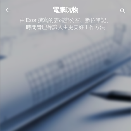
跳到主要內容
電腦玩物
由 Esor 撰寫的雲端辦公室、數位筆記、
時間管理等讓人生更美好工作方法