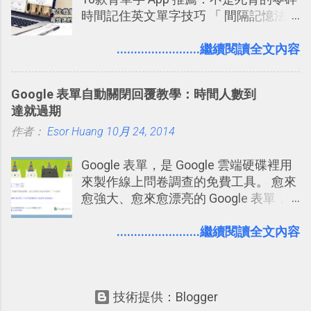
個非常好玩的地方 ，所以 這次的
時間記住英文單字技巧 「 間隔記憶法
一時間推薦 Trello 的時機，但在這段時
Twitter Blocks很強調這個人際網路的概
」，是指透過特定時間的反覆記憶，把
間的使用經驗下，剛好可以讓我整理沉
念 ，如果說這一次的Twitter Blocks的
短期記憶變成長期記憶。 舉例來說我今
........................繼續閱讀全文內容
澱自己的使用方法，歸納出「 為什麼值
3D視圖有什麼用途的話，就是 它可以讓
天記住一個單字，相關一兩天之後我可
得試試看 Trello 的關鍵特色 」，然後轉
你非常方便、好玩、即興的擴展你的
能快要忘記，這時再次複習，記憶就增
化成這篇文章深入淺出的 Trello 上手教
Twit...
Google 表單自動關閉回覆教學：時間人數到
強；然後下次快要忘記可能變成相隔一
學。 2015/6/13 新增： 免費專案管理軟
達就過期
個禮拜，這時再次複習，就能把記憶強
體推薦！困難計畫簡單管理 13 種工具
作者：
Esor Huang
化，讓記憶延長到可能半個月；那時候
10月 24, 2014
2016 年新增 ： 如何將 Trello 切換到繁
再做一次複習，或許我們就擁有了接下
體中文版？網頁 App 全中文化
Google 表單，是 Google 雲端硬碟裡用
來一個月的記憶長度！就這樣反覆慢慢
2016/7/7 新增 ： 如何活用 Trello 記
來製作線上問卷調查的免費工具。 愈來
拉長時間練習，就能讓一個東西成為腦
帳？我的理財計畫心得與看板範本
愈強大、愈來愈漂亮的 Google 表單，
海中更深刻的記憶。 問題是，當我們一
2016/7/13 新增： 如何將網頁資料快速
可是設計出各式各樣擁有專業問題、滿
次要記住 1000 個英文單字，或是一次
剪貼到 Trello？收集專案資料技巧
足特殊調查需求的精美問卷，如果你還
........................繼續閱讀全文內容
要準備數百個考試問題時，自己手動進
2016/8 新增： Trello 開放「強化功能」
不知道怎麼活用他的基本功能，那麼一
行間隔記憶法的練習不是很累嗎？所以
讓免費用戶串聯 Evernote 等雲端服務
定要參考下面三篇我在電腦玩物中所寫
就有了自動化的工具，幫助我們管理要
2016/8 新增 ： Trello 卡片自訂欄位密
的一系列教學，從基本功能到隱藏功
練習的記憶卡片，自動規劃要延期複習
技！最想要的強大 Trello 客製化範例教
技術提供：Blogger
能，會帶你上手這個好用的工具： 設計
的卡片，每天自動產生記憶練習題，這
學 2016/11 新增： [時間技客-7] 重要緊