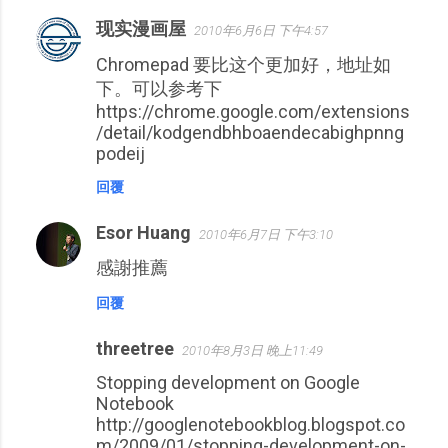
现实漫画屋
2010年6月6日 下午4:57
Chromepad 要比这个更加好，地址如
下。可以参考下
https://chrome.google.com/extensions
/detail/kodgendbhboaendecabighpnng
podeij
回覆
Esor Huang
2010年6月7日 下午3:10
感謝推薦
回覆
threetree
2010年8月3日 晚上11:49
Stopping development on Google
Notebook
http://googlenotebookblog.blogspot.co
m/2009/01/stopping-development-on-