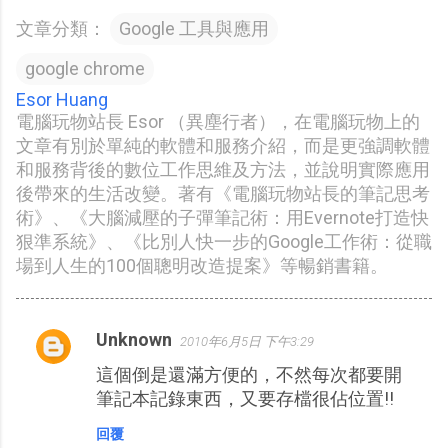
文章分類：
Google 工具與應用
google chrome
Esor Huang
電腦玩物站長 Esor （異塵行者），在電腦玩物上的
文章有別於單純的軟體和服務介紹，而是更強調軟體
和服務背後的數位工作思維及方法，並說明實際應用
後帶來的生活改變。著有《電腦玩物站長的筆記思考
術》、《大腦減壓的子彈筆記術：用Evernote打造快
狠準系統》、《比別人快一步的Google工作術：從職
場到人生的100個聰明改造提案》等暢銷書籍。
Unknown
2010年6月5日 下午3:29
留
這個倒是還滿方便的，不然每次都要開
言
筆記本記錄東西，又要存檔很佔位置!!
回覆