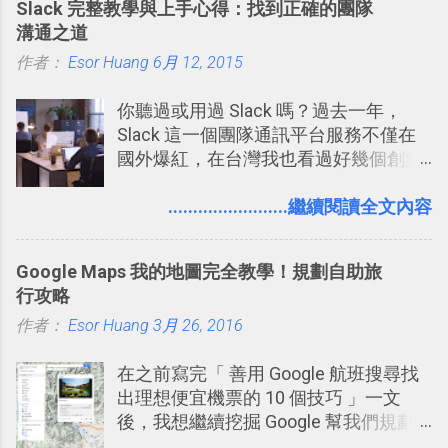
Slack 完整教學與上手心得：找到正確的團隊
溝通之道
作者：
Esor Huang
6月 12, 2015
你聽過或用過 Slack 嗎？過去一年，
Slack 這一個團隊通訊平台服務不僅在
國外爆紅，在台灣我也看過好幾個創業
團隊使用 Slack 來做公司內部的訊息管
理，到底 Slack 有什麼魅力？它是不是
........................繼續閱讀全文內容
比起 LINE 或 Facebook 或 Email 更能有
效率的管理團隊溝通呢？我自己今年也
Google Maps 我的地圖完全教學！規劃自助旅
有機會在一個專案合作中使用了 Slack
行攻略
一段時間，我覺得它吸引人之處有三
作者：
Esor Huang
點： 1. 「 很有趣 」： Slack 裡擁有跟
3月 26, 2016
LINE 或 Facebook 一樣易於讓公司同事
在之前寫完「 善用 Google 航班搜尋找
聊天打屁、傳送有趣影音圖文的功能。
出理想便宜機票的 10 個技巧 」一文
2. 「 有效率 」：但是 Slack 的頻道、群
後，我想繼續挖掘 Google 幫我們規劃
組機制讓茶水間的聊天，不會干擾工作
自助旅行的潛力。 今天這篇文章，就深
的討論，並且星號與釘選功能讓每個同