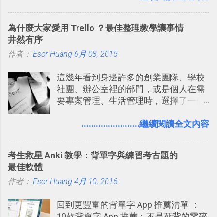
的FPS鼻祖？），DOOM的刺激記憶與
閡、但又基本上不互相打擾的方式結合
興奮之情卻不會忘記，即使從現在眼光
在一起了 。 講了那麼多，其實類似
為什麼大家愛用 Trello ？最佳整理教學讓事情
來看DOOM的畫面簡直慘不忍睹，但如
Twitter的服務目前並不少見，台灣
井然有序
果重新拿起電鋸闖蕩在血腥的迷宮中，
Buboo 、大陸的 飯否 都是很優秀的
作者：
Esor Huang
想必還是會有一番美好的回味。 還好我
6月 08, 2015
Twitter型服務，而最近一向簡約的
們擁有支援 HTML 5 的瀏覽器！在「
Twitter開始推出一些新功能，尤其是今
這幾年看到身邊許多的創業團隊、學校
Mozilla Demo Studio 」網站提供了讓技
天推出的「 Twitter Blocks 」更是一個
社團、辦公室裡的部門，或是個人在需
術人員交流HTML、CSS、Javascript新
值得一玩的3D視覺化功能，下面就來分
要專案管理、生活管理時，選擇了一個
玩意的園地，而其中一個最新的作品，
享一下我玩這個新功能的一些感想。
叫做「 Trello 」的雲端服務，這到底是
就是「DOOM on the Web」，毀滅戰士
Twitter： http://twitter.com/home
一個什麼樣的管理工具，讓這麼多人都
........................繼續閱讀全文內容
一代的網頁版！ 這款「 DOOM on the
Twitter Blocks：
愛用 Trello ？在電腦玩物上，我也從旁
Web 」採用HTML 5相關技術重建而成
http://explore.twitter.com/ 電腦玩物情
敲側擊的角度，寫過幾篇「 Trello 概
，把原本遊戲的場景與功能搬上瀏覽器
蒐小誌： http://twitter.com/esorhjy
考生救星 Anki 教學：背單字與練習考古題的
念」的管理教學文章： 把 Evernote 當
內，玩家可以免費上網通關！不過目前
Twitter除了自顧自的碎碎念外，你可以
最佳軟體
作 Trello！ Kanbanote 筆記看板管理法
因為技術限制， 主要支援的瀏覽器為
用「Follow」的方式來跟隨其它的使用
作者：
Esor Huang
Google Drive 變身 Trello ！幫雲端硬碟
4月 10, 2016
Firefox 4 和Safari ，而 Google Chrome
者，只要進入該使用者的個人頁面，然
建立專案看板 但是，我自己也一直使用
執行上可能會有些問題。
後在最上方按下﹝Follow﹞即可。 這種
回到更豐富的背單字 App 推薦清單 ：
著 Trello ，卻還沒有在電腦玩物上寫過
跟隨者、被跟隨者的概念是Twitter另一
10款背單字 App 推薦：不是死背的零碎
一篇完整的介紹！雖然錯過了幾年前第