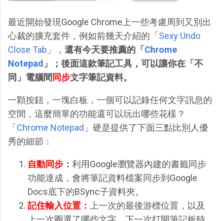
最近開始發現Google Chrome上一些考慮周到又別出
心裁的擴充套件，例如前幾天介紹的「
Sexy Undo
Close Tab
」，
還有今天要推薦的「
Chrome
Notepad
」；後面這款筆記工具，可以讓你在「不
同」電腦間
同步
文字筆記資料。
一顆按鈕，一塊白板，一個可以記錄任何文字訊息的
空間，這麼簡單的功能還可以玩出哪些花樣？
「
Chrome Notepad
」硬是提供了下面三點比別人優
秀的細節：
自動同步：
利用Google瀏覽器內建的書籤同步
功能達成，會將筆記資料檔案同步到Google
Docs底下的BSync子資料夾。
記住輸入位置：
上一次的最後游標位置，以及
上一次圈選了哪些文字，下一次打開筆記板時