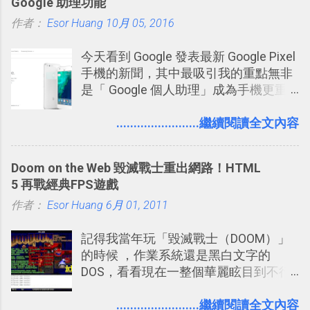
Google 助理功能
什麼事情。各式各樣被發表的
作者：
Esor Huang
「twitter」會像資訊之河一樣在首頁、
10月 05, 2016
各個使用者ˋ追隨者之間穿流不息，但是
今天看到 Google 發表最新 Google Pixel
不管是採用什麼樣的方式利用Twitter，
手機的新聞，其中最吸引我的重點無非
沒有人會有意見，這是我覺得Twitter很
是「 Google 個人助理」成為手機更重
自由也很有趣的一個地方，我可以無拘
要且更有用的功能，有國外媒體稱：
無束的在上面塑造、表現我自己，或是
「這是他使用過最聰明的一台智慧型手
........................繼續閱讀全文內容
利用Twitter來嘗試各種可能。例如 目前
機。」 「 Google 個人助理」有更人性
我試圖將自己的Twitter打造成「 小電腦
化的應答方式，可以解答我們的各種詢
玩物 」的型態 ，我會在上面持續的丟一
Doom on the Web 毀滅戰士重出網路！HTML
問、可以找出特殊的照片、可以規劃我
些軟體更新、網站服務的資訊，未來也
5 再戰經典FPS遊戲
們的行程，也能幫我們安排時間。 其實
很想試試看是否能加入短評，或者對於
作者：
Esor Huang
如果單從後面幾個「功能面」來看， 這
6月 01, 2011
電腦玩物介紹過的資訊作補充，讓我的
些「 智慧型 Google 助理 」功能早已經
Twitter可以作為簡單的、即時的、隨想
記得我當年玩「毀滅戰士（DOOM）」
內建在我們的 Google 系統中，甚至大
的 碎碎念版電腦玩物 。不過你不需要像
的時候 ，作業系統還是黑白文字的
多在 Android 與 iPhone 手機上都能使
我這麼認真，因為 我也很喜歡在Twitter
DOS，看看現在一整個華麗眩目到不行
用。
上面看到各種突如其來的生活雜感、毫
的各種第一人稱射擊遊戲，但做為我玩
無來由的牢騷困擾，因為這些碎碎念就
過的第一款 FPS遊戲 （應該也是世界上
........................繼續閱讀全文內容
好像把大家的生活用一種很自然無隔