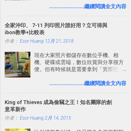
入的來聊聊 Google 的「我的地圖」服
........................繼續閱讀全文內容
事可以從聊天中記錄重點。 3. 「 有彈性
務，這是一個可以讓我們「自訂地圖」
」： Slack 的架構可以讓每一個團隊設
的工具 ，在地圖上任意繪製地標、路
計出符合自己需求的通訊平台， Slack
全家沖印、 7-11 列印照片誰好用？立可得與
線，對商務需求來說可以打造出一張一
的軟體則讓同事可以在任何地方和公司
ibon教學+比較表
張資料地圖（例如我之前在製作一本新
保持聯繫。 如果你需要中文版的同類平
作者：
Esor Huang
書時建立的「 台灣推薦空拍地點地圖
12月 21, 2018
台，可以參考： JANDI 高效率團隊通訊
」），對生活需求來說，則可以讓我們
平台完整教學，比 Slack 更適合中文用
現在大家照片都儲存在數位手機、相
規劃自助旅行路線！ Google 「我的地
戶 。 2017/3 新增 ： Sortd for Slack：
機、硬碟或雲端，數位欣賞與分享很方
圖」在規劃自助旅行路線時可以解決許
改造 Slack 討論串介面變成專案任務排
便。但有時候就是需要拿到「實際照
多問題： 國外地點名稱地址常常難懂，
程看板
片」，例如： 小朋友學校的勞作作業 想
用自訂地圖就能自己取一個好辨識的名
要製作家庭相框 用照片來當小禮物 把照
........................繼續閱讀全文內容
稱。 在規劃路線之外，自訂地圖還能補
片貼在紙本手帳上 這時候，有什麼方法
充許多旅遊圖文資料，讓這張地圖就是
可以快速把數位照片「洗」成實體照
旅遊手冊。 好看的自訂地圖一方面旅行
King of Thieves 成為偷竊之王！知名團隊的創
片？而且最好能不花時間、立即拿到、
時帶來好心情，二方面事後就是最好的
意革新作
價格也不貴呢？ 如果家裡沒有印表機
旅遊回憶之一。 自訂地圖還能跟朋友共
作者：
Esor Huang
（或是沒有好的印表機），又不想跑照
2月 14, 2015
享合作，讓彼此都能在手機上查看這次
相館，那麼這時候 「便利商店」同樣也
旅行地圖。