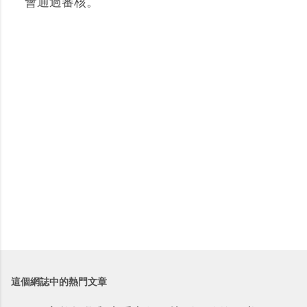
留
會通過審核。
言
這個網誌中的熱門文章