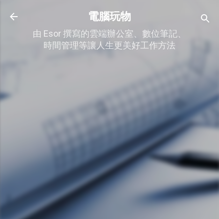
跳到主要內容
電腦玩物
由 Esor 撰寫的雲端辦公室、數位筆記、
時間管理等讓人生更美好工作方法