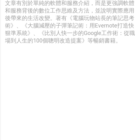
文章有別於單純的軟體和服務介紹，而是更強調軟體
和服務背後的數位工作思維及方法，並說明實際應用
後帶來的生活改變。著有《電腦玩物站長的筆記思考
術》、《大腦減壓的子彈筆記術：用Evernote打造快
狠準系統》、《比別人快一步的Google工作術：從職
場到人生的100個聰明改造提案》等暢銷書籍。
留
言