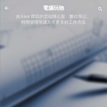
跳到主要內容
電腦玩物
由 Esor 撰寫的雲端辦公室、數位筆記、
時間管理等讓人生更美好工作方法