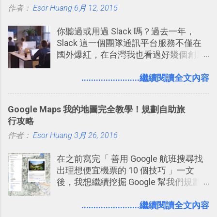
作者：
Esor Huang
6月 12, 2015
你聽過或用過 Slack 嗎？過去一年，
Slack 這一個團隊通訊平台服務不僅在
國外爆紅，在台灣我也看過好幾個創業
團隊使用 Slack 來做公司內部的訊息管
理，到底 Slack 有什麼魅力？它是不是
........................繼續閱讀全文內容
比起 LINE 或 Facebook 或 Email 更能有
效率的管理團隊溝通呢？我自己今年也
Google Maps 我的地圖完全教學！規劃自助旅
有機會在一個專案合作中使用了 Slack
行攻略
一段時間，我覺得它吸引人之處有三
作者：
Esor Huang
點： 1. 「 很有趣 」： Slack 裡擁有跟
3月 26, 2016
LINE 或 Facebook 一樣易於讓公司同事
在之前寫完「 善用 Google 航班搜尋找
聊天打屁、傳送有趣影音圖文的功能。
出理想便宜機票的 10 個技巧 」一文
2. 「 有效率 」：但是 Slack 的頻道、群
後，我想繼續挖掘 Google 幫我們規劃
組機制讓茶水間的聊天，不會干擾工作
自助旅行的潛力。 今天這篇文章，就深
的討論，並且星號與釘選功能讓每個同
入的來聊聊 Google 的「我的地圖」服
........................繼續閱讀全文內容
事可以從聊天中記錄重點。 3. 「 有彈性
務，這是一個可以讓我們「自訂地圖」