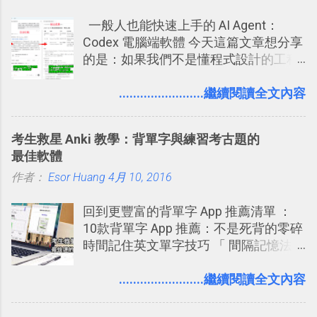
到這些標籤。 具體來說，朋友如果把你
體中文版？網頁 App 全中文化
一般人也能快速上手的 AI Agent：
標籤在他的訊息中，或是想把你標籤在
2016/7/7 新增 ： 如何活用 Trello 記
Codex 電腦端軟體 今天這篇文章想分享
相片圖片裡，現在你都多了一個「事先
帳？我的理財計畫心得與看板範本
的是：如果我們不是懂程式設計的工程
審查」的機制，可以決定這些你被標籤
2016/7/13 新增： 如何將網頁資料快速
師， 一般人要怎麼快速上手 OpenAI
的內容可不可以出現在你的個人檔案塗
剪貼到 Trello？收集專案資料技巧
（ChatGPT） 的 Codex 工具？ 如何用
........................繼續閱讀全文內容
鴉牆上，從而禁止可能的祕密被你其他
2016/8 新增： Trello 開放「強化功能」
這個 AI 助理，協助我們處理電腦硬碟資
朋友看到。 當然，這也可以最大程度的
讓免費用戶串聯 Evernote 等雲端服務
料夾中的工作文件、任務成果，進一步
杜絕遊戲、廣告討厭的標籤行為。
2016/8 新增 ： Trello 卡片自訂欄位密
考生救星 Anki 教學：背單字與練習考古題的
打造一個更自動化的電腦工作流程。
技！最想要的強大 Trello 客製化範例教
最佳軟體
學 2016/11 新增： [時間技客-7] 重要緊
作者：
Esor Huang
4月 10, 2016
急時間管理四象限在 Trello 活用與範本
下載 2017/2 新增 ： Trello 團隊如何使
回到更豐富的背單字 App 推薦清單 ：
用 Trello？ 8個專案排程協作重點技巧
10款背單字 App 推薦：不是死背的零碎
2017/6 新增： 如何用 Trello 規劃自助
時間記住英文單字技巧 「 間隔記憶法
旅行？我的 Trello 行程計畫使用技巧教
」，是指透過特定時間的反覆記憶，把
學 2017/7 新增： 如何讓 Trello 列表與
短期記憶變成長期記憶。 舉例來說我今
........................繼續閱讀全文內容
卡片不再落落長？專案管理的5個關鍵
天記住一個單字，相關一兩天之後我可
技巧 2017/8/23 新增 ： 如何用 Trello 做
能快要忘記，這時再次複習，記憶就增
子彈筆記？我的 Trello GTD 方法範例看