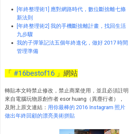
[年終整理術1] 應對網路時代，數位斷捨離七條
新法則
[年終整理術2] 我的手機斷捨離計畫，找回生活
九步驟
我的子彈筆記法五個年終進化，做好 2017 時間
管理準備
「
#16bestof16
」網站
轉貼本文時禁止修改，禁止商業使用，並且必須註明
來自電腦玩物原創作者 esor huang（異塵行者），
及附上原文連結：
用你最棒的 2016 Instagram 照片
做出年終回顧的漂亮美術拼貼