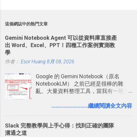
這個網誌中的熱門文章
Gemini Notebook Agent 可以從資料庫直接產
出 Word、Excel、PPT！四種工作案例實測教
學
作者：
Esor Huang
8月 08, 2026
Google 的 Gemini Notebook（原名
NotebookLM） 之前已經是很棒的雜
亂、大量資料整理工具，當我有一堆需
要抓出相關重點的研究資料，或是有大
量格式不一的混亂工作文件需要彙整，
........................繼續閱讀全文內容
我都喜歡用 Gemini Notebook 作第一階
段的整理，整理好後再交給 ChatGPT 或
Slack 完整教學與上手心得：找到正確的團隊
Codex 這樣的 AI 工作作進階處理。
溝通之道