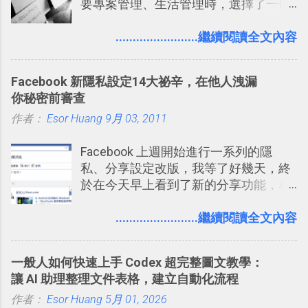
要專案管理、生活管理時，選擇了一個
之前我在電腦玩物分享過：「 不需買印
叫做「 Trello 」的雲端服務，這到底是
表機也免隨身碟， 7-11 全家雲端列印超
一個什麼樣的管理工具，讓這麼多人都
........................繼續閱讀全文內容
方便教學 」。這篇文章則從印照片出
愛用 Trello ？在電腦玩物上，我也從旁
發： 同樣的不需買印表機、不需隨身
敲側擊的角度，寫過幾篇「 Trello 概
碟，就能快速印出高品質的照片成品。
Facebook 新隱私設定14大祕辛，在他人洩漏
念」的管理教學文章： 把 Evernote 當
你秘密前審查
作 Trello！ Kanbanote 筆記看板管理法
作者：
Esor Huang
Google Drive 變身 Trello ！幫雲端硬碟
9月 03, 2011
建立專案看板 但是，我自己也一直使用
Facebook 上週開始進行一系列的隱
著 Trello ，卻還沒有在電腦玩物上寫過
私、分享設定改版，我等了好幾天，終
一篇完整的介紹！雖然錯過了幾年前第
於在今天早上看到了新的分享功能，相
一時間推薦 Trello 的時機，但在這段時
信台灣用戶大多數應該也都已經可以使
間的使用經驗下，剛好可以讓我整理沉
用新版的分享功能與隱私設定。 嚴格來
........................繼續閱讀全文內容
澱自己的使用方法，歸納出「 為什麼值
說，這次新版設定大多數都是以前就有
得試試看 Trello 的關鍵特色 」，然後轉
的功能，只是現在換到比較好操作的位
化成這篇文章深入淺出的 Trello 上手教
一般人如何快速上手 Codex 超完整圖文教學：
置。不過有一項很實用的設定是新增
學。 2015/6/13 新增： 免費專案管理軟
讓 AI 助理整理文件表格，建立自動化流程
的， 那就是可以 事先審查 朋友「標籤
體推薦！困難計畫簡單管理 13 種工具
作者：
Esor Huang
你」的內容，決定要不要讓其他朋友看
5月 01, 2026
2016 年新增 ： 如何將 Trello 切換到繁