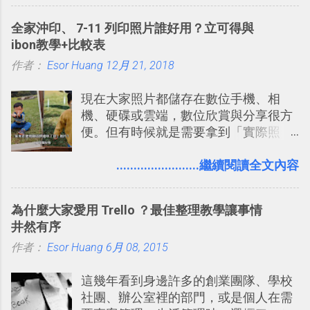
」： Slack 的架構可以讓每一個團隊設
的工具 ，在地圖上任意繪製地標、路
計出符合自己需求的通訊平台， Slack
全家沖印、 7-11 列印照片誰好用？立可得與
線，對商務需求來說可以打造出一張一
的軟體則讓同事可以在任何地方和公司
ibon教學+比較表
張資料地圖（例如我之前在製作一本新
保持聯繫。 如果你需要中文版的同類平
作者：
Esor Huang
書時建立的「 台灣推薦空拍地點地圖
12月 21, 2018
台，可以參考： JANDI 高效率團隊通訊
」），對生活需求來說，則可以讓我們
平台完整教學，比 Slack 更適合中文用
現在大家照片都儲存在數位手機、相
規劃自助旅行路線！ Google 「我的地
戶 。 2017/3 新增 ： Sortd for Slack：
機、硬碟或雲端，數位欣賞與分享很方
圖」在規劃自助旅行路線時可以解決許
改造 Slack 討論串介面變成專案任務排
便。但有時候就是需要拿到「實際照
多問題： 國外地點名稱地址常常難懂，
程看板
片」，例如： 小朋友學校的勞作作業 想
用自訂地圖就能自己取一個好辨識的名
要製作家庭相框 用照片來當小禮物 把照
........................繼續閱讀全文內容
稱。 在規劃路線之外，自訂地圖還能補
片貼在紙本手帳上 這時候，有什麼方法
充許多旅遊圖文資料，讓這張地圖就是
可以快速把數位照片「洗」成實體照
旅遊手冊。 好看的自訂地圖一方面旅行
為什麼大家愛用 Trello ？最佳整理教學讓事情
片？而且最好能不花時間、立即拿到、
時帶來好心情，二方面事後就是最好的
井然有序
價格也不貴呢？ 如果家裡沒有印表機
旅遊回憶之一。 自訂地圖還能跟朋友共
作者：
Esor Huang
（或是沒有好的印表機），又不想跑照
6月 08, 2015
享合作，讓彼此都能在手機上查看這次
相館，那麼這時候 「便利商店」同樣也
旅行地圖。
這幾年看到身邊許多的創業團隊、學校
提供了印照片的服務 ，而且價格不貴，
社團、辦公室裡的部門，或是個人在需
可以立即拿到，操作流程也十分簡單。