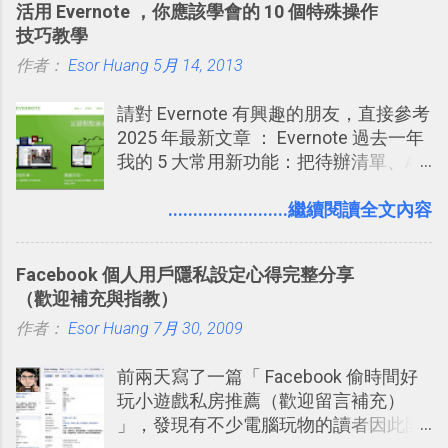
活用 Evernote ，你應該學會的 10 個特殊操作
強；然後下次快要忘記可能變成相隔一
板分享
技巧教學
個禮拜，這時再次複習，就能把記憶強
作者：
Esor Huang
化，讓記憶延長到可能半個月；那時候
5月 14, 2013
再做一次複習，或許我們就擁有了接下
請對 Evernote 有興趣的朋友，直接參考
來一個月的記憶長度！就這樣反覆慢慢
2025 年最新文章 ： Evernote 過去一年
拉長時間練習，就能讓一個東西成為腦
我的 5 大常用新功能：把待辦清單、AI
海中更深刻的記憶。 問題是，當我們一
辨識、長專案筆記裝進第二大腦 新功能
次要記住 1000 個英文單字，或是一次
介紹文章： 把不同筆記中的待辦清單統
........................繼續閱讀全文內容
要準備數百個考試問題時，自己手動進
一管理！ Evernote 強化原本已經很好用
行間隔記憶法的練習不是很累嗎？所以
的工作事項功能 新功能教學： Evernote
就有了自動化的工具，幫助我們管理要
Facebook 個人用戶隱私設定心得完整分享
大綱收合、目錄連結、錨點連結，整理
練習的記憶卡片，自動規劃要延期複習
（歡迎補充與指教）
超長筆記應用案例分享 新功能教學： 會
的卡片，每天自動產生記憶練習題，這
作者：
Esor Huang
議記錄不麻煩！我常用兩個 Evernote AI
7月 30, 2009
樣的軟體中最受好評的，或許就是今天
功能整理錄音、手寫筆記 更新功能教
要推薦的 「 Anki 」 。
前兩天寫了一篇「 Facebook 偷時間好
學： Evernote 新增類似 Google 文件的
玩小遊戲私房推薦（歡迎留言補充）
「免帳號登入」多人同步編輯功能
」，發現有不少電腦玩物的讀者因此開