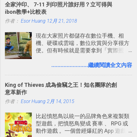
全家沖印、 7-11 列印照片誰好用？立可得與
線，對商務需求來說可以打造出一張一
的軟體則讓同事可以在任何地方和公司
ibon教學+比較表
張資料地圖（例如我之前在製作一本新
保持聯繫。 如果你需要中文版的同類平
作者：
Esor Huang
書時建立的「 台灣推薦空拍地點地圖
12月 21, 2018
台，可以參考： JANDI 高效率團隊通訊
」），對生活需求來說，則可以讓我們
平台完整教學，比 Slack 更適合中文用
現在大家照片都儲存在數位手機、相
規劃自助旅行路線！ Google 「我的地
戶 。 2017/3 新增 ： Sortd for Slack：
機、硬碟或雲端，數位欣賞與分享很方
圖」在規劃自助旅行路線時可以解決許
改造 Slack 討論串介面變成專案任務排
便。但有時候就是需要拿到「實際照
多問題： 國外地點名稱地址常常難懂，
程看板
片」，例如： 小朋友學校的勞作作業 想
用自訂地圖就能自己取一個好辨識的名
要製作家庭相框 用照片來當小禮物 把照
........................繼續閱讀全文內容
稱。 在規劃路線之外，自訂地圖還能補
片貼在紙本手帳上 這時候，有什麼方法
充許多旅遊圖文資料，讓這張地圖就是
可以快速把數位照片「洗」成實體照
旅遊手冊。 好看的自訂地圖一方面旅行
King of Thieves 成為偷竊之王！知名團隊的創
片？而且最好能不花時間、立即拿到、
時帶來好心情，二方面事後就是最好的
意革新作
價格也不貴呢？ 如果家裡沒有印表機
旅遊回憶之一。 自訂地圖還能跟朋友共
作者：
Esor Huang
（或是沒有好的印表機），又不想跑照
2月 14, 2015
享合作，讓彼此都能在手機上查看這次
相館，那麼這時候 「便利商店」同樣也
旅行地圖。
比起憤怒鳥以統一的品牌角色來複製類
提供了印照片的服務 ，而且價格不貴，
型遊戲，把憤怒鳥變成 賽車 、 RPG 或
可以立即拿到，操作流程也十分簡單。
動作遊戲 。一個曾經爆紅的 App 遊戲開
之前我在電腦玩物分享過：「 不需買印