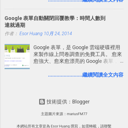
3D視圖有什麼用途的話，就是 它可以讓
天記住一個單字，相關一兩天之後我可
得試試看 Trello 的關鍵特色 」，然後轉
你非常方便、好玩、即興的擴展你的
能快要忘記，這時再次複習，記憶就增
化成這篇文章深入淺出的 Trello 上手教
Twit...
Google 表單自動關閉回覆教學：時間人數到
強；然後下次快要忘記可能變成相隔一
學。 2015/6/13 新增： 免費專案管理軟
達就過期
個禮拜，這時再次複習，就能把記憶強
體推薦！困難計畫簡單管理 13 種工具
作者：
Esor Huang
化，讓記憶延長到可能半個月；那時候
10月 24, 2014
2016 年新增 ： 如何將 Trello 切換到繁
再做一次複習，或許我們就擁有了接下
體中文版？網頁 App 全中文化
Google 表單，是 Google 雲端硬碟裡用
來一個月的記憶長度！就這樣反覆慢慢
2016/7/7 新增 ： 如何活用 Trello 記
來製作線上問卷調查的免費工具。 愈來
拉長時間練習，就能讓一個東西成為腦
帳？我的理財計畫心得與看板範本
愈強大、愈來愈漂亮的 Google 表單，
海中更深刻的記憶。 問題是，當我們一
2016/7/13 新增： 如何將網頁資料快速
可是設計出各式各樣擁有專業問題、滿
次要記住 1000 個英文單字，或是一次
剪貼到 Trello？收集專案資料技巧
足特殊調查需求的精美問卷，如果你還
........................繼續閱讀全文內容
要準備數百個考試問題時，自己手動進
2016/8 新增： Trello 開放「強化功能」
不知道怎麼活用他的基本功能，那麼一
行間隔記憶法的練習不是很累嗎？所以
讓免費用戶串聯 Evernote 等雲端服務
定要參考下面三篇我在電腦玩物中所寫
就有了自動化的工具，幫助我們管理要
2016/8 新增 ： Trello 卡片自訂欄位密
的一系列教學，從基本功能到隱藏功
練習的記憶卡片，自動規劃要延期複習
技！最想要的強大 Trello 客製化範例教
技術提供：Blogger
能，會帶你上手這個好用的工具： 設計
的卡片，每天自動產生記憶練習題，這
學 2016/11 新增： [時間技客-7] 重要緊
問卷調查快速免費，新版線上 Google
樣的軟體中最受好評的，或許就是今天
急時間管理四象限在 Trello 活用與範本
主題圖片來源：
mariusFM77
form 表單教學 不再只有醜醜範本！如
要推薦的 「 Anki 」 。
下載 2017/2 新增 ： Trello 團隊如何使
何幫 Google 表單美化背景外觀？
用 Trello？ 8個專案排程協作重點技巧
本網站所有文章皆為 Esor Huang 撰寫，如需轉載，請聯繫