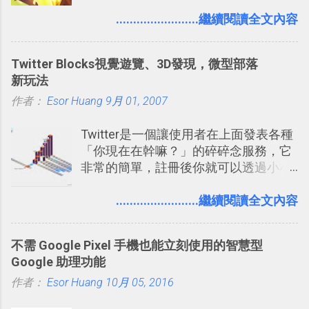
發團隊，有沒有辦法在成名作之後，再
表機也免隨身碟， 7-11 全家雲端列印超
次推出另外一個足以撼動市場，並且有
........................繼續閱讀全文內容
方便教學 」。這篇文章則從印照片出
著全新顛覆創意的作品呢？現在，或許
發： 同樣的不需買印表機、不需隨身
我們將看到這樣的例子！ 今天要推薦的
碟，就能快速印出高品質的照片成品。
Twitter Blocks視覺遊覽、3D發現，微型部落
是另外一款非常知名系列作「 Cut the
新玩法
Rope （割繩子） 」的開發公司
作者：
Esor Huang
ZeptoLab ，在玩了幾個割繩子變形後，
9月 01, 2007
前幾天推出了他們宣傳已久的全新作
Twitter是一個讓使用者在上面發表各種
品：「 King of Thieves 」，這是一款
「你現在在幹嘛？」的碎碎念服務，它
玩法與眾不同的 PVP 偷竊對戰遊戲 。
非常的簡單，註冊後你就可以透過小小
的視窗發表任何不超過140個字元的短
文，你可以真的在上面說明你在做什
........................繼續閱讀全文內容
麼，你也可以利用它來發表很短很短的
想法或評論，你當然可以透過它來發表
不需 Google Pixel 手機也能立刻使用的智慧型
牢騷，或許你也想要透過Twitter來詢問
Google 助理功能
什麼事情。各式各樣被發表的
作者：
Esor Huang
「twitter」會像資訊之河一樣在首頁、
10月 05, 2016
各個使用者ˋ追隨者之間穿流不息，但是