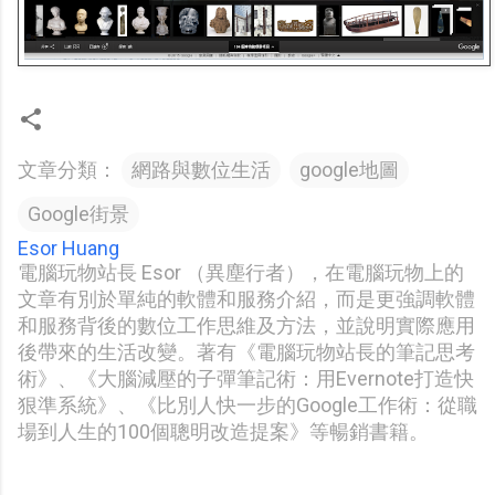
文章分類：
網路與數位生活
google地圖
Google街景
Esor Huang
電腦玩物站長 Esor （異塵行者），在電腦玩物上的
文章有別於單純的軟體和服務介紹，而是更強調軟體
和服務背後的數位工作思維及方法，並說明實際應用
後帶來的生活改變。著有《電腦玩物站長的筆記思考
術》、《大腦減壓的子彈筆記術：用Evernote打造快
狠準系統》、《比別人快一步的Google工作術：從職
場到人生的100個聰明改造提案》等暢銷書籍。
留