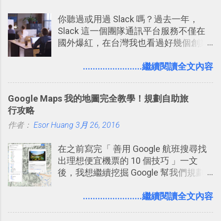
你聽過或用過 Slack 嗎？過去一年，
Slack 這一個團隊通訊平台服務不僅在
國外爆紅，在台灣我也看過好幾個創業
團隊使用 Slack 來做公司內部的訊息管
理，到底 Slack 有什麼魅力？它是不是
........................繼續閱讀全文內容
比起 LINE 或 Facebook 或 Email 更能有
效率的管理團隊溝通呢？我自己今年也
Google Maps 我的地圖完全教學！規劃自助旅
有機會在一個專案合作中使用了 Slack
行攻略
一段時間，我覺得它吸引人之處有三
作者：
Esor Huang
點： 1. 「 很有趣 」： Slack 裡擁有跟
3月 26, 2016
LINE 或 Facebook 一樣易於讓公司同事
在之前寫完「 善用 Google 航班搜尋找
聊天打屁、傳送有趣影音圖文的功能。
出理想便宜機票的 10 個技巧 」一文
2. 「 有效率 」：但是 Slack 的頻道、群
後，我想繼續挖掘 Google 幫我們規劃
組機制讓茶水間的聊天，不會干擾工作
自助旅行的潛力。 今天這篇文章，就深
的討論，並且星號與釘選功能讓每個同
入的來聊聊 Google 的「我的地圖」服
........................繼續閱讀全文內容
事可以從聊天中記錄重點。 3. 「 有彈性
務，這是一個可以讓我們「自訂地圖」
」： Slack 的架構可以讓每一個團隊設
的工具 ，在地圖上任意繪製地標、路
計出符合自己需求的通訊平台， Slack