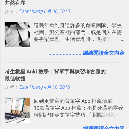
井然有序
果重新拿起電鋸闖蕩在血腥的迷宮中，
Buboo 、大陸的 飯否 都是很優秀的
作者：
Esor Huang
想必還是會有一番美好的回味。 還好我
6月 08, 2015
Twitter型服務，而最近一向簡約的
們擁有支援 HTML 5 的瀏覽器！在「
Twitter開始推出一些新功能，尤其是今
這幾年看到身邊許多的創業團隊、學校
Mozilla Demo Studio 」網站提供了讓技
天推出的「 Twitter Blocks 」更是一個
社團、辦公室裡的部門，或是個人在需
術人員交流HTML、CSS、Javascript新
值得一玩的3D視覺化功能，下面就來分
要專案管理、生活管理時，選擇了一個
玩意的園地，而其中一個最新的作品，
享一下我玩這個新功能的一些感想。
叫做「 Trello 」的雲端服務，這到底是
就是「DOOM on the Web」，毀滅戰士
Twitter： http://twitter.com/home
一個什麼樣的管理工具，讓這麼多人都
........................繼續閱讀全文內容
一代的網頁版！ 這款「 DOOM on the
Twitter Blocks：
愛用 Trello ？在電腦玩物上，我也從旁
Web 」採用HTML 5相關技術重建而成
http://explore.twitter.com/ 電腦玩物情
敲側擊的角度，寫過幾篇「 Trello 概
，把原本遊戲的場景與功能搬上瀏覽器
蒐小誌： http://twitter.com/esorhjy
考生救星 Anki 教學：背單字與練習考古題的
念」的管理教學文章： 把 Evernote 當
內，玩家可以免費上網通關！不過目前
Twitter除了自顧自的碎碎念外，你可以
最佳軟體
作 Trello！ Kanbanote 筆記看板管理法
因為技術限制， 主要支援的瀏覽器為
用「Follow」的方式來跟隨其它的使用
作者：
Esor Huang
Google Drive 變身 Trello ！幫雲端硬碟
4月 10, 2016
Firefox 4 和Safari ，而 Google Chrome
者，只要進入該使用者的個人頁面，然
建立專案看板 但是，我自己也一直使用
執行上可能會有些問題。
後在最上方按下﹝Follow﹞即可。 這種
回到更豐富的背單字 App 推薦清單 ：
著 Trello ，卻還沒有在電腦玩物上寫過
跟隨者、被跟隨者的概念是Twitter另一
10款背單字 App 推薦：不是死背的零碎
一篇完整的介紹！雖然錯過了幾年前第
個非常好玩的地方 ，所以 這次的
時間記住英文單字技巧 「 間隔記憶法
一時間推薦 Trello 的時機，但在這段時
Twitter Blocks很強調這個人際網路的概
」，是指透過特定時間的反覆記憶，把
間的使用經驗下，剛好可以讓我整理沉
念 ，如果說這一次的Twitter Blocks的
短期記憶變成長期記憶。 舉例來說我今
........................繼續閱讀全文內容
澱自己的使用方法，歸納出「 為什麼值