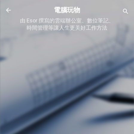
跳到主要內容
電腦玩物
由 Esor 撰寫的雲端辦公室、數位筆記、
時間管理等讓人生更美好工作方法