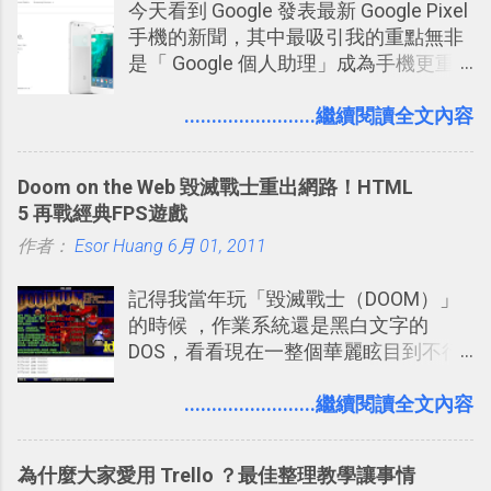
今天看到 Google 發表最新 Google Pixel
不管是採用什麼樣的方式利用Twitter，
手機的新聞，其中最吸引我的重點無非
沒有人會有意見，這是我覺得Twitter很
是「 Google 個人助理」成為手機更重
自由也很有趣的一個地方，我可以無拘
要且更有用的功能，有國外媒體稱：
無束的在上面塑造、表現我自己，或是
「這是他使用過最聰明的一台智慧型手
........................繼續閱讀全文內容
利用Twitter來嘗試各種可能。例如 目前
機。」 「 Google 個人助理」有更人性
我試圖將自己的Twitter打造成「 小電腦
化的應答方式，可以解答我們的各種詢
玩物 」的型態 ，我會在上面持續的丟一
Doom on the Web 毀滅戰士重出網路！HTML
問、可以找出特殊的照片、可以規劃我
些軟體更新、網站服務的資訊，未來也
5 再戰經典FPS遊戲
們的行程，也能幫我們安排時間。 其實
很想試試看是否能加入短評，或者對於
作者：
Esor Huang
如果單從後面幾個「功能面」來看， 這
6月 01, 2011
電腦玩物介紹過的資訊作補充，讓我的
些「 智慧型 Google 助理 」功能早已經
Twitter可以作為簡單的、即時的、隨想
記得我當年玩「毀滅戰士（DOOM）」
內建在我們的 Google 系統中，甚至大
的 碎碎念版電腦玩物 。不過你不需要像
的時候 ，作業系統還是黑白文字的
多在 Android 與 iPhone 手機上都能使
我這麼認真，因為 我也很喜歡在Twitter
DOS，看看現在一整個華麗眩目到不行
用。
上面看到各種突如其來的生活雜感、毫
的各種第一人稱射擊遊戲，但做為我玩
無來由的牢騷困擾，因為這些碎碎念就
過的第一款 FPS遊戲 （應該也是世界上
........................繼續閱讀全文內容
好像把大家的生活用一種很自然無隔
的FPS鼻祖？），DOOM的刺激記憶與
閡、但又基本上不互相打擾的方式結合
興奮之情卻不會忘記，即使從現在眼光
在一起了 。 講了那麼多，其實類似
為什麼大家愛用 Trello ？最佳整理教學讓事情
來看DOOM的畫面簡直慘不忍睹，但如
Twitter的服務目前並不少見，台灣