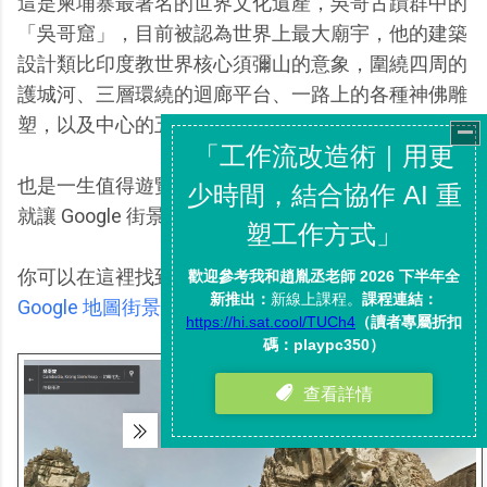
這是柬埔寨最著名的世界文化遺產，吳哥古蹟群中的
「吳哥窟」，目前被認為世界上最大廟宇，他的建築
設計類比印度教世界核心須彌山的意象，圍繞四周的
護城河、三層環繞的迴廊平台、一路上的各種神佛雕
塑，以及中心的五座寶塔，象徵進入一場神話之旅。
也是一生值得遊覽一次的景點，而在我還未成行前，
就讓 Google 街景來強化我的意念吧！
你可以在這裡找到更多介紹：
吳哥窟實境旅遊！
Google 地圖街景帶你神遊柬埔寨世界遺產