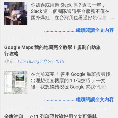
你聽過或用過 Slack 嗎？過去一年，
Slack 這一個團隊通訊平台服務不僅在
國外爆紅，在台灣我也看過好幾個創業
團隊使用 Slack 來做公司內部的訊息管
理，到底 Slack 有什麼魅力？它是不是
........................繼續閱讀全文內容
比起 LINE 或 Facebook 或 Email 更能有
效率的管理團隊溝通呢？我自己今年也
Google Maps 我的地圖完全教學！規劃自助旅
有機會在一個專案合作中使用了 Slack
行攻略
一段時間，我覺得它吸引人之處有三
作者：
Esor Huang
點： 1. 「 很有趣 」： Slack 裡擁有跟
3月 26, 2016
LINE 或 Facebook 一樣易於讓公司同事
在之前寫完「 善用 Google 航班搜尋找
聊天打屁、傳送有趣影音圖文的功能。
出理想便宜機票的 10 個技巧 」一文
2. 「 有效率 」：但是 Slack 的頻道、群
後，我想繼續挖掘 Google 幫我們規劃
組機制讓茶水間的聊天，不會干擾工作
自助旅行的潛力。 今天這篇文章，就深
的討論，並且星號與釘選功能讓每個同
入的來聊聊 Google 的「我的地圖」服
........................繼續閱讀全文內容
事可以從聊天中記錄重點。 3. 「 有彈性
務，這是一個可以讓我們「自訂地圖」
」： Slack 的架構可以讓每一個團隊設
的工具 ，在地圖上任意繪製地標、路
計出符合自己需求的通訊平台， Slack
全家沖印、 7-11 列印照片誰好用？立可得與