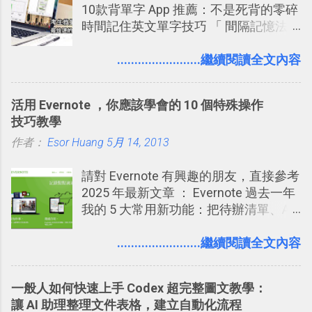
10款背單字 App 推薦：不是死背的零碎
相片圖片裡，現在你都多了一個「事先
帳？我的理財計畫心得與看板範本
時間記住英文單字技巧 「 間隔記憶法
審查」的機制，可以決定這些你被標籤
2016/7/13 新增： 如何將網頁資料快速
」，是指透過特定時間的反覆記憶，把
的內容可不可以出現在你的個人檔案塗
剪貼到 Trello？收集專案資料技巧
短期記憶變成長期記憶。 舉例來說我今
........................繼續閱讀全文內容
鴉牆上，從而禁止可能的祕密被你其他
2016/8 新增： Trello 開放「強化功能」
天記住一個單字，相關一兩天之後我可
朋友看到。 當然，這也可以最大程度的
讓免費用戶串聯 Evernote 等雲端服務
能快要忘記，這時再次複習，記憶就增
杜絕遊戲、廣告討厭的標籤行為。
2016/8 新增 ： Trello 卡片自訂欄位密
活用 Evernote ，你應該學會的 10 個特殊操作
強；然後下次快要忘記可能變成相隔一
技！最想要的強大 Trello 客製化範例教
技巧教學
個禮拜，這時再次複習，就能把記憶強
學 2016/11 新增： [時間技客-7] 重要緊
作者：
Esor Huang
化，讓記憶延長到可能半個月；那時候
5月 14, 2013
急時間管理四象限在 Trello 活用與範本
再做一次複習，或許我們就擁有了接下
下載 2017/2 新增 ： Trello 團隊如何使
請對 Evernote 有興趣的朋友，直接參考
來一個月的記憶長度！就這樣反覆慢慢
用 Trello？ 8個專案排程協作重點技巧
2025 年最新文章 ： Evernote 過去一年
拉長時間練習，就能讓一個東西成為腦
2017/6 新增： 如何用 Trello 規劃自助
我的 5 大常用新功能：把待辦清單、AI
海中更深刻的記憶。 問題是，當我們一
旅行？我的 Trello 行程計畫使用技巧教
辨識、長專案筆記裝進第二大腦 新功能
次要記住 1000 個英文單字，或是一次
學 2017/7 新增： 如何讓 Trello 列表與
介紹文章： 把不同筆記中的待辦清單統
........................繼續閱讀全文內容
要準備數百個考試問題時，自己手動進
卡片不再落落長？專案管理的5個關鍵
一管理！ Evernote 強化原本已經很好用
行間隔記憶法的練習不是很累嗎？所以
技巧 2017/8/23 新增 ： 如何用 Trello 做
的工作事項功能 新功能教學： Evernote
就有了自動化的工具，幫助我們管理要
子彈筆記？我的 Trello GTD 方法範例看
一般人如何快速上手 Codex 超完整圖文教學：
大綱收合、目錄連結、錨點連結，整理
練習的記憶卡片，自動規劃要延期複習
板分享
讓 AI 助理整理文件表格，建立自動化流程
超長筆記應用案例分享 新功能教學： 會
的卡片，每天自動產生記憶練習題，這