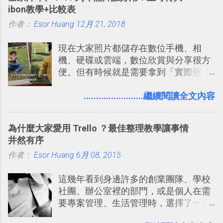
線，對商務需求來說可以打造出一張一
的軟體則讓同事可以在任何地方和公司
ibon教學+比較表
張資料地圖（例如我之前在製作一本新
保持聯繫。 如果你需要中文版的同類平
作者：
Esor Huang
書時建立的「 台灣推薦空拍地點地圖
12月 21, 2018
台，可以參考： JANDI 高效率團隊通訊
」），對生活需求來說，則可以讓我們
平台完整教學，比 Slack 更適合中文用
現在大家照片都儲存在數位手機、相
規劃自助旅行路線！ Google 「我的地
戶 。 2017/3 新增 ： Sortd for Slack：
機、硬碟或雲端，數位欣賞與分享很方
圖」在規劃自助旅行路線時可以解決許
改造 Slack 討論串介面變成專案任務排
便。但有時候就是需要拿到「實際照
多問題： 國外地點名稱地址常常難懂，
程看板
片」，例如： 小朋友學校的勞作作業 想
用自訂地圖就能自己取一個好辨識的名
要製作家庭相框 用照片來當小禮物 把照
........................繼續閱讀全文內容
稱。 在規劃路線之外，自訂地圖還能補
片貼在紙本手帳上 這時候，有什麼方法
充許多旅遊圖文資料，讓這張地圖就是
可以快速把數位照片「洗」成實體照
旅遊手冊。 好看的自訂地圖一方面旅行
為什麼大家愛用 Trello ？最佳整理教學讓事情
片？而且最好能不花時間、立即拿到、
時帶來好心情，二方面事後就是最好的
井然有序
價格也不貴呢？ 如果家裡沒有印表機
旅遊回憶之一。 自訂地圖還能跟朋友共
作者：
Esor Huang
（或是沒有好的印表機），又不想跑照
6月 08, 2015
享合作，讓彼此都能在手機上查看這次
相館，那麼這時候 「便利商店」同樣也
旅行地圖。
這幾年看到身邊許多的創業團隊、學校
提供了印照片的服務 ，而且價格不貴，
社團、辦公室裡的部門，或是個人在需
可以立即拿到，操作流程也十分簡單。
要專案管理、生活管理時，選擇了一個
之前我在電腦玩物分享過：「 不需買印
叫做「 Trello 」的雲端服務，這到底是
表機也免隨身碟， 7-11 全家雲端列印超