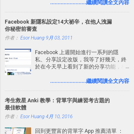
一個什麼樣的管理工具，讓這麼多人都
........................繼續閱讀全文內容
方便教學 」。這篇文章則從印照片出
愛用 Trello ？在電腦玩物上，我也從旁
發： 同樣的不需買印表機、不需隨身
敲側擊的角度，寫過幾篇「 Trello 概
碟，就能快速印出高品質的照片成品。
Facebook 新隱私設定14大祕辛，在他人洩漏
念」的管理教學文章： 把 Evernote 當
你秘密前審查
作 Trello！ Kanbanote 筆記看板管理法
作者：
Esor Huang
Google Drive 變身 Trello ！幫雲端硬碟
9月 03, 2011
建立專案看板 但是，我自己也一直使用
Facebook 上週開始進行一系列的隱
著 Trello ，卻還沒有在電腦玩物上寫過
私、分享設定改版，我等了好幾天，終
一篇完整的介紹！雖然錯過了幾年前第
於在今天早上看到了新的分享功能，相
一時間推薦 Trello 的時機，但在這段時
信台灣用戶大多數應該也都已經可以使
間的使用經驗下，剛好可以讓我整理沉
用新版的分享功能與隱私設定。 嚴格來
........................繼續閱讀全文內容
澱自己的使用方法，歸納出「 為什麼值
說，這次新版設定大多數都是以前就有
得試試看 Trello 的關鍵特色 」，然後轉
的功能，只是現在換到比較好操作的位
化成這篇文章深入淺出的 Trello 上手教
考生救星 Anki 教學：背單字與練習考古題的
置。不過有一項很實用的設定是新增
學。 2015/6/13 新增： 免費專案管理軟
最佳軟體
的， 那就是可以 事先審查 朋友「標籤
體推薦！困難計畫簡單管理 13 種工具
作者：
Esor Huang
你」的內容，決定要不要讓其他朋友看
4月 10, 2016
2016 年新增 ： 如何將 Trello 切換到繁
到這些標籤。 具體來說，朋友如果把你
體中文版？網頁 App 全中文化
回到更豐富的背單字 App 推薦清單 ：
標籤在他的訊息中，或是想把你標籤在
2016/7/7 新增 ： 如何活用 Trello 記