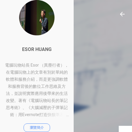
ESOR HUANG
電腦玩物站長 Esor （異塵行者），
在電腦玩物上的文章有別於單純的
軟體和服務介紹，而是更強調軟體
和服務背後的數位工作思維及方
法，並說明實際應用後帶來的生活
改變。著有《電腦玩物站長的筆記
思考術》、《大腦減壓的子彈筆記
術：用Evernote打造快狠準系
統》、《比別人快一步的Google工
瀏覽簡介
作術：從職場到人生的100個聰明