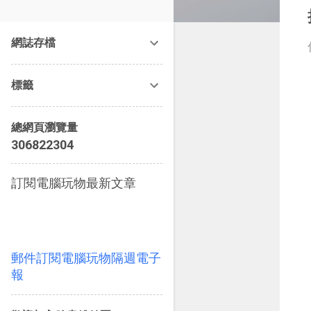
改造提案》等暢銷書籍。
網誌存檔
標籤
總網頁瀏覽量
3
0
6
8
2
2
3
0
4
訂閱電腦玩物最新文章
郵件訂閱電腦玩物隔週電子
報