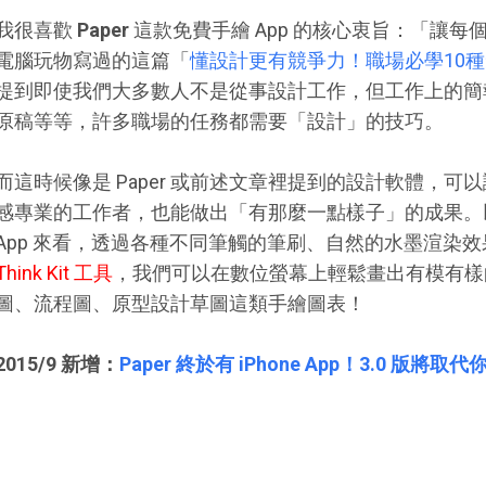
我很喜歡
Paper
這款免費手繪 App 的核心衷旨：「讓
電腦玩物寫過的這篇「
懂設計更有競爭力！職場必學10
提到即使我們大多數人不是從事設計工作，但工作上的簡
原稿等等，許多職場的任務都需要「設計」的技巧。
而這時候像是 Paper 或前述文章裡提到的設計軟體，
感專業的工作者，也能做出「有那麼一點樣子」的成果。以「 Pape
App 來看，透過各種不同筆觸的筆刷、自然的水墨渲染
Think Kit 工具
，我們可以在數位螢幕上輕鬆畫出有模有樣
圖、流程圖、原型設計草圖這類手繪圖表！
2015/9 新增：
Paper 終於有 iPhone App！3.0 版將