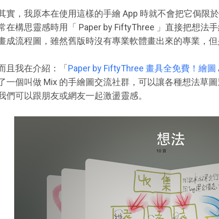
其實，我原本在使用這樣的手繪 App 時就不會把它侷
常在構思靈感時用「 Paper by FiftyThree 」直
畫成流程圖，雖然舊版時沒有專業軟體畫出來的專業，但
而且我在介紹：「
Paper by FiftyThree 畫具全免費！繪
了一個叫做 Mix 的手繪圖交流社群，可以讓各種想法草
我們可以跟朋友或網友一起激盪靈感。