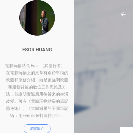
ESOR HUANG
電腦玩物站長 Esor （異塵行者），
在電腦玩物上的文章有別於單純的
軟體和服務介紹，而是更強調軟體
和服務背後的數位工作思維及方
法，並說明實際應用後帶來的生活
改變。著有《電腦玩物站長的筆記
思考術》、《大腦減壓的子彈筆記
術：用Evernote打造快狠準系
統》、《比別人快一步的Google工
瀏覽簡介
作術：從職場到人生的100個聰明