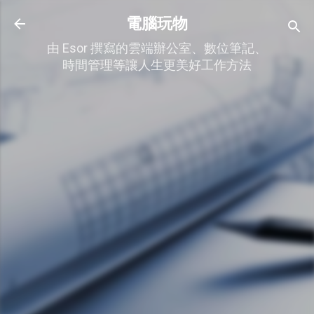
跳到主要內容
電腦玩物
由 Esor 撰寫的雲端辦公室、數位筆記、
時間管理等讓人生更美好工作方法