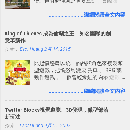
便。但有時候就是需要拿到「實際照
多問題： 國外地點名稱地址常常難懂，
程看板
片」，例如： 小朋友學校的勞作作業 想
用自訂地圖就能自己取一個好辨識的名
要製作家庭相框 用照片來當小禮物 把照
........................繼續閱讀全文內容
稱。 在規劃路線之外，自訂地圖還能補
片貼在紙本手帳上 這時候，有什麼方法
充許多旅遊圖文資料，讓這張地圖就是
可以快速把數位照片「洗」成實體照
旅遊手冊。 好看的自訂地圖一方面旅行
King of Thieves 成為偷竊之王！知名團隊的創
片？而且最好能不花時間、立即拿到、
時帶來好心情，二方面事後就是最好的
意革新作
價格也不貴呢？ 如果家裡沒有印表機
旅遊回憶之一。 自訂地圖還能跟朋友共
作者：
Esor Huang
（或是沒有好的印表機），又不想跑照
2月 14, 2015
享合作，讓彼此都能在手機上查看這次
相館，那麼這時候 「便利商店」同樣也
旅行地圖。
比起憤怒鳥以統一的品牌角色來複製類
提供了印照片的服務 ，而且價格不貴，
型遊戲，把憤怒鳥變成 賽車 、 RPG 或
可以立即拿到，操作流程也十分簡單。
動作遊戲 。一個曾經爆紅的 App 遊戲開
之前我在電腦玩物分享過：「 不需買印
發團隊，有沒有辦法在成名作之後，再
表機也免隨身碟， 7-11 全家雲端列印超
次推出另外一個足以撼動市場，並且有
........................繼續閱讀全文內容
方便教學 」。這篇文章則從印照片出
著全新顛覆創意的作品呢？現在，或許
發： 同樣的不需買印表機、不需隨身
我們將看到這樣的例子！ 今天要推薦的
碟，就能快速印出高品質的照片成品。
Twitter Blocks視覺遊覽、3D發現，微型部落
是另外一款非常知名系列作「 Cut the
新玩法
Rope （割繩子） 」的開發公司
作者：
Esor Huang
ZeptoLab ，在玩了幾個割繩子變形後，
9月 01, 2007