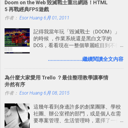
Doom on the Web 毀滅戰士重出網路！HTML
問、可以找出特殊的照片、可以規劃我
些軟體更新、網站服務的資訊，未來也
5 再戰經典FPS遊戲
們的行程，也能幫我們安排時間。 其實
很想試試看是否能加入短評，或者對於
作者：
Esor Huang
如果單從後面幾個「功能面」來看， 這
6月 01, 2011
電腦玩物介紹過的資訊作補充，讓我的
些「 智慧型 Google 助理 」功能早已經
Twitter可以作為簡單的、即時的、隨想
記得我當年玩「毀滅戰士（DOOM）」
內建在我們的 Google 系統中，甚至大
的 碎碎念版電腦玩物 。不過你不需要像
的時候 ，作業系統還是黑白文字的
多在 Android 與 iPhone 手機上都能使
我這麼認真，因為 我也很喜歡在Twitter
DOS，看看現在一整個華麗眩目到不行
用。
上面看到各種突如其來的生活雜感、毫
的各種第一人稱射擊遊戲，但做為我玩
無來由的牢騷困擾，因為這些碎碎念就
過的第一款 FPS遊戲 （應該也是世界上
........................繼續閱讀全文內容
好像把大家的生活用一種很自然無隔
的FPS鼻祖？），DOOM的刺激記憶與
閡、但又基本上不互相打擾的方式結合
興奮之情卻不會忘記，即使從現在眼光
在一起了 。 講了那麼多，其實類似
為什麼大家愛用 Trello ？最佳整理教學讓事情
來看DOOM的畫面簡直慘不忍睹，但如
Twitter的服務目前並不少見，台灣
井然有序
果重新拿起電鋸闖蕩在血腥的迷宮中，
Buboo 、大陸的 飯否 都是很優秀的
作者：
Esor Huang
想必還是會有一番美好的回味。 還好我
6月 08, 2015
Twitter型服務，而最近一向簡約的
們擁有支援 HTML 5 的瀏覽器！在「
Twitter開始推出一些新功能，尤其是今
這幾年看到身邊許多的創業團隊、學校
Mozilla Demo Studio 」網站提供了讓技
天推出的「 Twitter Blocks 」更是一個
社團、辦公室裡的部門，或是個人在需
術人員交流HTML、CSS、Javascript新
值得一玩的3D視覺化功能，下面就來分
要專案管理、生活管理時，選擇了一個
玩意的園地，而其中一個最新的作品，
享一下我玩這個新功能的一些感想。
叫做「 Trello 」的雲端服務，這到底是
就是「DOOM on the Web」，毀滅戰士