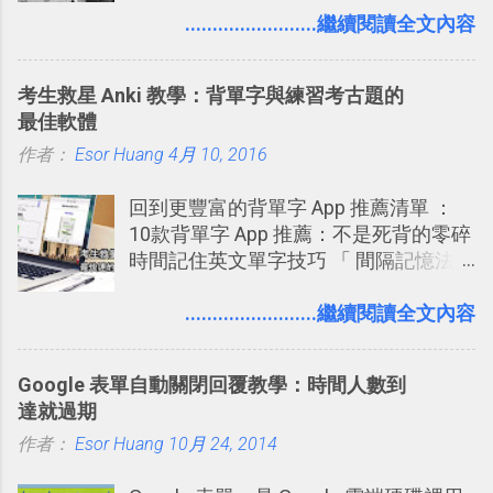
Twitter： http://twitter.com/home
一個什麼樣的管理工具，讓這麼多人都
........................繼續閱讀全文內容
一代的網頁版！ 這款「 DOOM on the
Twitter Blocks：
愛用 Trello ？在電腦玩物上，我也從旁
Web 」採用HTML 5相關技術重建而成
http://explore.twitter.com/ 電腦玩物情
敲側擊的角度，寫過幾篇「 Trello 概
，把原本遊戲的場景與功能搬上瀏覽器
蒐小誌： http://twitter.com/esorhjy
考生救星 Anki 教學：背單字與練習考古題的
念」的管理教學文章： 把 Evernote 當
內，玩家可以免費上網通關！不過目前
Twitter除了自顧自的碎碎念外，你可以
最佳軟體
作 Trello！ Kanbanote 筆記看板管理法
因為技術限制， 主要支援的瀏覽器為
用「Follow」的方式來跟隨其它的使用
作者：
Esor Huang
Google Drive 變身 Trello ！幫雲端硬碟
4月 10, 2016
Firefox 4 和Safari ，而 Google Chrome
者，只要進入該使用者的個人頁面，然
建立專案看板 但是，我自己也一直使用
執行上可能會有些問題。
後在最上方按下﹝Follow﹞即可。 這種
回到更豐富的背單字 App 推薦清單 ：
著 Trello ，卻還沒有在電腦玩物上寫過
跟隨者、被跟隨者的概念是Twitter另一
10款背單字 App 推薦：不是死背的零碎
一篇完整的介紹！雖然錯過了幾年前第
個非常好玩的地方 ，所以 這次的
時間記住英文單字技巧 「 間隔記憶法
一時間推薦 Trello 的時機，但在這段時
Twitter Blocks很強調這個人際網路的概
」，是指透過特定時間的反覆記憶，把
間的使用經驗下，剛好可以讓我整理沉
念 ，如果說這一次的Twitter Blocks的
短期記憶變成長期記憶。 舉例來說我今
........................繼續閱讀全文內容
澱自己的使用方法，歸納出「 為什麼值
3D視圖有什麼用途的話，就是 它可以讓
天記住一個單字，相關一兩天之後我可
得試試看 Trello 的關鍵特色 」，然後轉
你非常方便、好玩、即興的擴展你的
能快要忘記，這時再次複習，記憶就增
化成這篇文章深入淺出的 Trello 上手教
Twit...
Google 表單自動關閉回覆教學：時間人數到
強；然後下次快要忘記可能變成相隔一
學。 2015/6/13 新增： 免費專案管理軟
達就過期
個禮拜，這時再次複習，就能把記憶強
體推薦！困難計畫簡單管理 13 種工具
作者：
Esor Huang
化，讓記憶延長到可能半個月；那時候
10月 24, 2014
2016 年新增 ： 如何將 Trello 切換到繁
再做一次複習，或許我們就擁有了接下
體中文版？網頁 App 全中文化