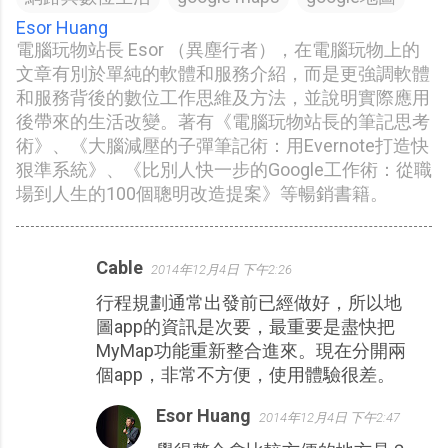
Esor Huang
電腦玩物站長 Esor （異塵行者），在電腦玩物上的
文章有別於單純的軟體和服務介紹，而是更強調軟體
和服務背後的數位工作思維及方法，並說明實際應用
後帶來的生活改變。著有《電腦玩物站長的筆記思考
術》、《大腦減壓的子彈筆記術：用Evernote打造快
狠準系統》、《比別人快一步的Google工作術：從職
場到人生的100個聰明改造提案》等暢銷書籍。
Cable
2014年12月4日 下午2:26
留
行程規劃通常出發前已經做好，所以地
言
圖app的資訊是次要，最重要是盡快把
MyMap功能重新整合進來。現在分開兩
個app，非常不方便，使用體驗很差。
Esor Huang
2014年12月4日 下午2:47