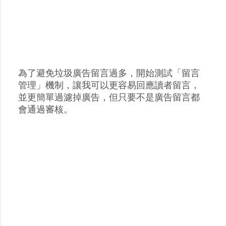
為了避免垃圾廣告留言過多，開始測試「留言
張
管理」機制，讓我可以更容易回應讀者留言，
貼
並更簡單過濾掉廣告，但只要不是廣告留言都
留
會通過審核。
言