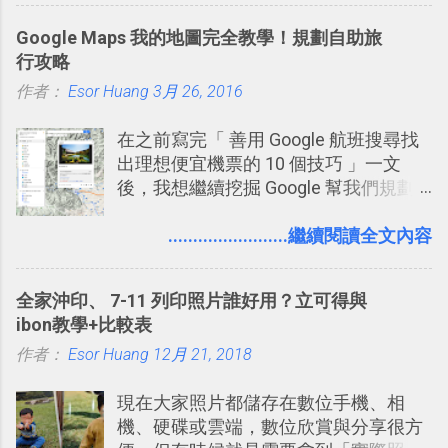
效率的管理團隊溝通呢？我自己今年也
Google Maps 我的地圖完全教學！規劃自助旅
有機會在一個專案合作中使用了 Slack
行攻略
一段時間，我覺得它吸引人之處有三
作者：
Esor Huang
點： 1. 「 很有趣 」： Slack 裡擁有跟
3月 26, 2016
LINE 或 Facebook 一樣易於讓公司同事
在之前寫完「 善用 Google 航班搜尋找
聊天打屁、傳送有趣影音圖文的功能。
出理想便宜機票的 10 個技巧 」一文
2. 「 有效率 」：但是 Slack 的頻道、群
後，我想繼續挖掘 Google 幫我們規劃
組機制讓茶水間的聊天，不會干擾工作
自助旅行的潛力。 今天這篇文章，就深
的討論，並且星號與釘選功能讓每個同
入的來聊聊 Google 的「我的地圖」服
........................繼續閱讀全文內容
事可以從聊天中記錄重點。 3. 「 有彈性
務，這是一個可以讓我們「自訂地圖」
」： Slack 的架構可以讓每一個團隊設
的工具 ，在地圖上任意繪製地標、路
計出符合自己需求的通訊平台， Slack
全家沖印、 7-11 列印照片誰好用？立可得與
線，對商務需求來說可以打造出一張一
的軟體則讓同事可以在任何地方和公司
ibon教學+比較表
張資料地圖（例如我之前在製作一本新
保持聯繫。 如果你需要中文版的同類平
作者：
Esor Huang
書時建立的「 台灣推薦空拍地點地圖
12月 21, 2018
台，可以參考： JANDI 高效率團隊通訊
」），對生活需求來說，則可以讓我們
平台完整教學，比 Slack 更適合中文用
現在大家照片都儲存在數位手機、相
規劃自助旅行路線！ Google 「我的地
戶 。 2017/3 新增 ： Sortd for Slack：
機、硬碟或雲端，數位欣賞與分享很方
圖」在規劃自助旅行路線時可以解決許
改造 Slack 討論串介面變成專案任務排