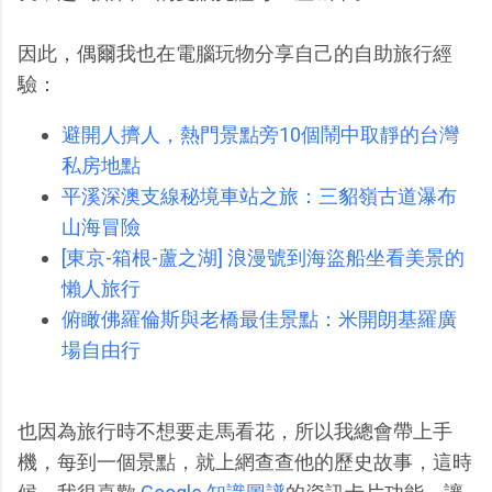
因此，偶爾我也在電腦玩物分享自己的自助旅行經
驗：
避開人擠人，熱門景點旁10個鬧中取靜的台灣
私房地點
平溪深澳支線秘境車站之旅：三貂嶺古道瀑布
山海冒險
[東京-箱根-蘆之湖] 浪漫號到海盜船坐看美景的
懶人旅行
俯瞰佛羅倫斯與老橋最佳景點：米開朗基羅廣
場自由行
也因為旅行時不想要走馬看花，所以我總會帶上手
機，每到一個景點，就上網查查他的歷史故事，這時