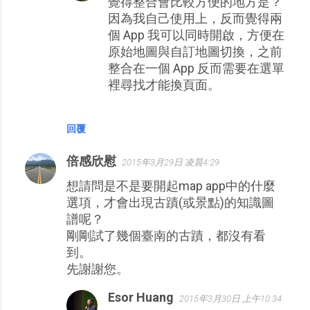
覺得整合會比較方便的地方是？
因為我自己使用上，反而覺得兩
個 App 我可以同時開啟，方便在
原始地圖與自訂地圖切換，之前
整合在一個 App 反而需要在選單
裡尋找才能換頁面。
回覆
倍感欣慰
2015年3月29日 凌晨4:29
想請問是不是要開起map app中的什麼
選項，才會出現古蹟(或景點)的知識圖
譜呢？
剛剛試了幾個臺南的古蹟，都沒有看
到。
先謝謝您。
Esor Huang
2015年3月30日 上午10:34