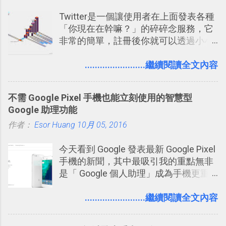
前幾天推出了他們宣傳已久的全新作
Twitter是一個讓使用者在上面發表各種
品：「 King of Thieves 」，這是一款
「你現在在幹嘛？」的碎碎念服務，它
玩法與眾不同的 PVP 偷竊對戰遊戲 。
非常的簡單，註冊後你就可以透過小小
的視窗發表任何不超過140個字元的短
文，你可以真的在上面說明你在做什
........................繼續閱讀全文內容
麼，你也可以利用它來發表很短很短的
想法或評論，你當然可以透過它來發表
不需 Google Pixel 手機也能立刻使用的智慧型
牢騷，或許你也想要透過Twitter來詢問
Google 助理功能
什麼事情。各式各樣被發表的
作者：
Esor Huang
「twitter」會像資訊之河一樣在首頁、
10月 05, 2016
各個使用者ˋ追隨者之間穿流不息，但是
今天看到 Google 發表最新 Google Pixel
不管是採用什麼樣的方式利用Twitter，
手機的新聞，其中最吸引我的重點無非
沒有人會有意見，這是我覺得Twitter很
是「 Google 個人助理」成為手機更重
自由也很有趣的一個地方，我可以無拘
要且更有用的功能，有國外媒體稱：
無束的在上面塑造、表現我自己，或是
「這是他使用過最聰明的一台智慧型手
........................繼續閱讀全文內容
利用Twitter來嘗試各種可能。例如 目前
機。」 「 Google 個人助理」有更人性
我試圖將自己的Twitter打造成「 小電腦
化的應答方式，可以解答我們的各種詢
玩物 」的型態 ，我會在上面持續的丟一