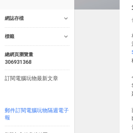
改造提案》等暢銷書籍。
網誌存檔
標籤
總網頁瀏覽量
3
0
6
9
3
1
3
6
8
訂閱電腦玩物最新文章
郵件訂閱電腦玩物隔週電子
報