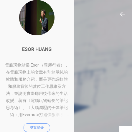
ESOR HUANG
電腦玩物站長 Esor （異塵行者），
在電腦玩物上的文章有別於單純的
軟體和服務介紹，而是更強調軟體
和服務背後的數位工作思維及方
法，並說明實際應用後帶來的生活
改變。著有《電腦玩物站長的筆記
思考術》、《大腦減壓的子彈筆記
術：用Evernote打造快狠準系
統》、《比別人快一步的Google工
瀏覽簡介
作術：從職場到人生的100個聰明