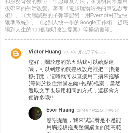
和服務背後的數位工作思維及方法，並說明實際應用
後帶來的生活改變。著有《電腦玩物站長的筆記思考
術》、《大腦減壓的子彈筆記術：用Evernote打造快
狠準系統》、《比別人快一步的Google工作術：從職
場到人生的100個聰明改造提案》等暢銷書籍。
Victor Huang
2014年1月22日 下午5:39
留
您好，關於您的第五點我可以給點建
言
議，可以到您的觸控板設定裡把三指拖
移打開，這時就可以直接用三指來拖移
(等同於按住滑鼠左鍵+拖移)檔案，當然
選取文字也是用相同的方式，這樣會方
便許多哦!!
Esor Huang
2014年1月22日 下午5:51
感謝提醒，我來試試看是不是能
用觸控板拖曳整個桌面的寬高範