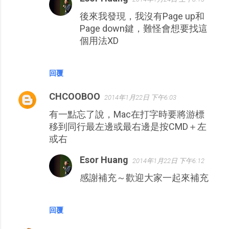
後來我發現，我沒有Page up和
Page down鍵，難怪會想要找這
個用法XD
回覆
CHCOOBOO
2014年1月22日 下午6:03
有一點忘了說，Mac在打字時要將游標
移到同行最左邊或最右邊是按CMD＋左
或右
Esor Huang
2014年1月22日 下午6:12
感謝補充～歡迎大家一起來補充
回覆