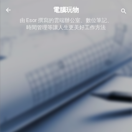
跳到主要內容
電腦玩物
由 Esor 撰寫的雲端辦公室、數位筆記、
時間管理等讓人生更美好工作方法