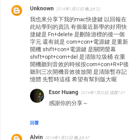
Unknown
2014年1月22日 晚上8:22
我也來分享下我的mac快捷鍵 以回報在
此站學到的資訊 有個最近新學的好用快
捷鍵是 Fn+delete 是刪除游標的後一個
字元 還有就是 com+con+電源鍵 是重新
開機 shift+con+電源鍵 是關閉螢幕
shift+opt+com+del 是清除垃圾桶 在重
開機聽到音效的時候按com+con+R+P後
聽到三次開機音效後放開 是清除暫存記
憶體 先暫時這樣 希望有幫到版大喔
Esor Huang
2014年1月23日 清晨7:07
感謝你的分享～
回覆
Alvin
2014年1月22日 晚上8:47