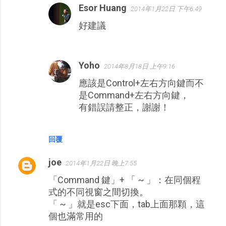
Esor Huang
2014年1月22日 下午6:49
好建議
Yoho
2014年8月18日 上午9:16
應該是Control+左右方向鍵而不
是Command+左右方向鍵，
有錯誤請整正，謝謝！
回覆
joe
2014年1月22日 晚上7:55
「Command 鍵」+ 「 ~ 」：在同個程
式的不同視窗之間切換。
「 ~ 」就是esc下面，tab上面那顆，這
個也滿常用的