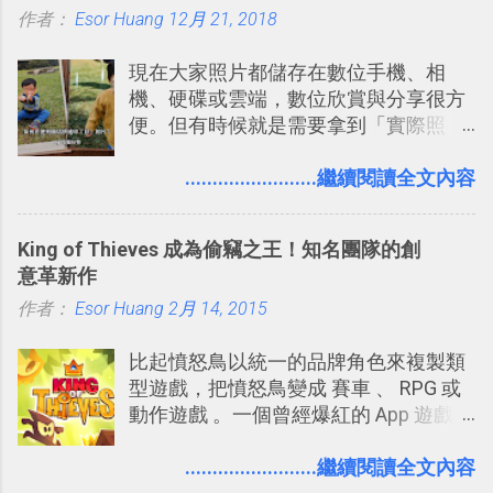
作者：
Esor Huang
書時建立的「 台灣推薦空拍地點地圖
12月 21, 2018
台，可以參考： JANDI 高效率團隊通訊
」），對生活需求來說，則可以讓我們
平台完整教學，比 Slack 更適合中文用
現在大家照片都儲存在數位手機、相
規劃自助旅行路線！ Google 「我的地
戶 。 2017/3 新增 ： Sortd for Slack：
機、硬碟或雲端，數位欣賞與分享很方
圖」在規劃自助旅行路線時可以解決許
改造 Slack 討論串介面變成專案任務排
便。但有時候就是需要拿到「實際照
多問題： 國外地點名稱地址常常難懂，
程看板
片」，例如： 小朋友學校的勞作作業 想
用自訂地圖就能自己取一個好辨識的名
要製作家庭相框 用照片來當小禮物 把照
........................繼續閱讀全文內容
稱。 在規劃路線之外，自訂地圖還能補
片貼在紙本手帳上 這時候，有什麼方法
充許多旅遊圖文資料，讓這張地圖就是
可以快速把數位照片「洗」成實體照
旅遊手冊。 好看的自訂地圖一方面旅行
King of Thieves 成為偷竊之王！知名團隊的創
片？而且最好能不花時間、立即拿到、
時帶來好心情，二方面事後就是最好的
意革新作
價格也不貴呢？ 如果家裡沒有印表機
旅遊回憶之一。 自訂地圖還能跟朋友共
作者：
Esor Huang
（或是沒有好的印表機），又不想跑照
2月 14, 2015
享合作，讓彼此都能在手機上查看這次
相館，那麼這時候 「便利商店」同樣也
旅行地圖。
比起憤怒鳥以統一的品牌角色來複製類
提供了印照片的服務 ，而且價格不貴，
型遊戲，把憤怒鳥變成 賽車 、 RPG 或
可以立即拿到，操作流程也十分簡單。
動作遊戲 。一個曾經爆紅的 App 遊戲開
之前我在電腦玩物分享過：「 不需買印
發團隊，有沒有辦法在成名作之後，再
表機也免隨身碟， 7-11 全家雲端列印超
次推出另外一個足以撼動市場，並且有
........................繼續閱讀全文內容
方便教學 」。這篇文章則從印照片出