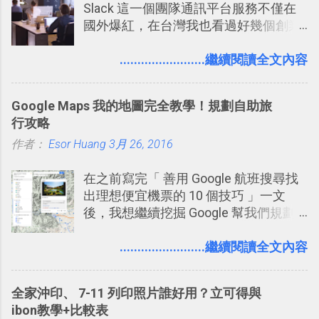
Slack 這一個團隊通訊平台服務不僅在
國外爆紅，在台灣我也看過好幾個創業
團隊使用 Slack 來做公司內部的訊息管
理，到底 Slack 有什麼魅力？它是不是
........................繼續閱讀全文內容
比起 LINE 或 Facebook 或 Email 更能有
效率的管理團隊溝通呢？我自己今年也
Google Maps 我的地圖完全教學！規劃自助旅
有機會在一個專案合作中使用了 Slack
行攻略
一段時間，我覺得它吸引人之處有三
作者：
Esor Huang
點： 1. 「 很有趣 」： Slack 裡擁有跟
3月 26, 2016
LINE 或 Facebook 一樣易於讓公司同事
在之前寫完「 善用 Google 航班搜尋找
聊天打屁、傳送有趣影音圖文的功能。
出理想便宜機票的 10 個技巧 」一文
2. 「 有效率 」：但是 Slack 的頻道、群
後，我想繼續挖掘 Google 幫我們規劃
組機制讓茶水間的聊天，不會干擾工作
自助旅行的潛力。 今天這篇文章，就深
的討論，並且星號與釘選功能讓每個同
入的來聊聊 Google 的「我的地圖」服
........................繼續閱讀全文內容
事可以從聊天中記錄重點。 3. 「 有彈性
務，這是一個可以讓我們「自訂地圖」
」： Slack 的架構可以讓每一個團隊設
的工具 ，在地圖上任意繪製地標、路
計出符合自己需求的通訊平台， Slack
全家沖印、 7-11 列印照片誰好用？立可得與
線，對商務需求來說可以打造出一張一
的軟體則讓同事可以在任何地方和公司
ibon教學+比較表
張資料地圖（例如我之前在製作一本新
保持聯繫。 如果你需要中文版的同類平