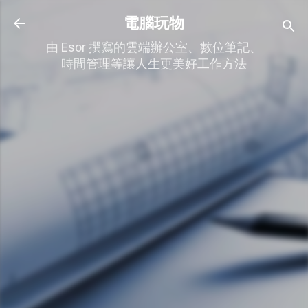
跳到主要內容
電腦玩物
由 Esor 撰寫的雲端辦公室、數位筆記、
時間管理等讓人生更美好工作方法