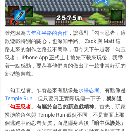
雖然因為
去年和半路的合作
，讓我對「勾玉忍者」這
款遊戲特別的關心，也深知半路、 Zack 與 Matt 這一
路走來的創作之路並不簡單，但今天下午趁著「勾玉
忍者」 iPhone App 正式上市搶先下載來玩後，我帶
著一點感動，要恭喜他們真的做出了一款非常好玩的
新型態遊戲。
「勾玉忍者」乍看起來有點像是
水果忍者
、有點像是
Temple Run
，但只要真正實際玩個一下子，
就知道
「
勾玉忍者
」有屬於自己的新遊戲精神。
首先，玩家
扮演的角色與 Temple Run 截然不同，不是畫面上那
個逃跑中的忍者女孩，而是隱身幕後
「暗中保護她」