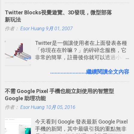
著全新顛覆創意的作品呢？現在，或許
發： 同樣的不需買印表機、不需隨身
我們將看到這樣的例子！ 今天要推薦的
碟，就能快速印出高品質的照片成品。
Twitter Blocks視覺遊覽、3D發現，微型部落
是另外一款非常知名系列作「 Cut the
新玩法
Rope （割繩子） 」的開發公司
作者：
Esor Huang
ZeptoLab ，在玩了幾個割繩子變形後，
9月 01, 2007
前幾天推出了他們宣傳已久的全新作
Twitter是一個讓使用者在上面發表各種
品：「 King of Thieves 」，這是一款
「你現在在幹嘛？」的碎碎念服務，它
玩法與眾不同的 PVP 偷竊對戰遊戲 。
非常的簡單，註冊後你就可以透過小小
的視窗發表任何不超過140個字元的短
文，你可以真的在上面說明你在做什
........................繼續閱讀全文內容
麼，你也可以利用它來發表很短很短的
想法或評論，你當然可以透過它來發表
不需 Google Pixel 手機也能立刻使用的智慧型
牢騷，或許你也想要透過Twitter來詢問
Google 助理功能
什麼事情。各式各樣被發表的
作者：
Esor Huang
「twitter」會像資訊之河一樣在首頁、
10月 05, 2016
各個使用者ˋ追隨者之間穿流不息，但是
今天看到 Google 發表最新 Google Pixel
不管是採用什麼樣的方式利用Twitter，
手機的新聞，其中最吸引我的重點無非
沒有人會有意見，這是我覺得Twitter很