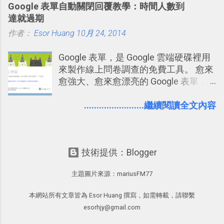
Google 表單自動關閉回覆教學：時間人數到
強；然後下次快要忘記可能變成相隔一
學。 2015/6/13 新增： 免費專案管理軟
達就過期
個禮拜，這時再次複習，就能把記憶強
體推薦！困難計畫簡單管理 13 種工具
作者：
Esor Huang
化，讓記憶延長到可能半個月；那時候
10月 24, 2014
2016 年新增 ： 如何將 Trello 切換到繁
再做一次複習，或許我們就擁有了接下
體中文版？網頁 App 全中文化
Google 表單，是 Google 雲端硬碟裡用
來一個月的記憶長度！就這樣反覆慢慢
2016/7/7 新增 ： 如何活用 Trello 記
來製作線上問卷調查的免費工具。 愈來
拉長時間練習，就能讓一個東西成為腦
帳？我的理財計畫心得與看板範本
愈強大、愈來愈漂亮的 Google 表單，
海中更深刻的記憶。 問題是，當我們一
2016/7/13 新增： 如何將網頁資料快速
可是設計出各式各樣擁有專業問題、滿
次要記住 1000 個英文單字，或是一次
剪貼到 Trello？收集專案資料技巧
足特殊調查需求的精美問卷，如果你還
........................繼續閱讀全文內容
要準備數百個考試問題時，自己手動進
2016/8 新增： Trello 開放「強化功能」
不知道怎麼活用他的基本功能，那麼一
行間隔記憶法的練習不是很累嗎？所以
讓免費用戶串聯 Evernote 等雲端服務
定要參考下面三篇我在電腦玩物中所寫
就有了自動化的工具，幫助我們管理要
2016/8 新增 ： Trello 卡片自訂欄位密
的一系列教學，從基本功能到隱藏功
練習的記憶卡片，自動規劃要延期複習
技！最想要的強大 Trello 客製化範例教
技術提供：Blogger
能，會帶你上手這個好用的工具： 設計
的卡片，每天自動產生記憶練習題，這
學 2016/11 新增： [時間技客-7] 重要緊
問卷調查快速免費，新版線上 Google
樣的軟體中最受好評的，或許就是今天
急時間管理四象限在 Trello 活用與範本
主題圖片來源：
mariusFM77
form 表單教學 不再只有醜醜範本！如
要推薦的 「 Anki 」 。
下載 2017/2 新增 ： Trello 團隊如何使
何幫 Google 表單美化背景外觀？
用 Trello？ 8個專案排程協作重點技巧
本網站所有文章皆為 Esor Huang 撰寫，如需轉載，請聯繫
Google 表單的 10 個專業問券調查設計
2017/6 新增： 如何用 Trello 規劃自助
esorhjy@gmail.com
秘密教學 也因為寫了一系列實用的
旅行？我的 Trello 行程計畫使用技巧教