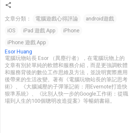
文章分類：
電腦遊戲心得評論
android遊戲
iOS
iPad 遊戲 App
iPhone
iPhone 遊戲 App
Esor Huang
電腦玩物站長 Esor （異塵行者），在電腦玩物上的
文章有別於單純的軟體和服務介紹，而是更強調軟體
和服務背後的數位工作思維及方法，並說明實際應用
後帶來的生活改變。著有《電腦玩物站長的筆記思考
術》、《大腦減壓的子彈筆記術：用Evernote打造快
狠準系統》、《比別人快一步的Google工作術：從職
場到人生的100個聰明改造提案》等暢銷書籍。
留
言