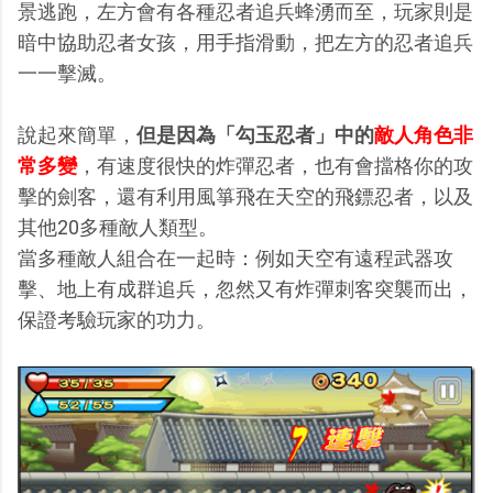
景逃跑，左方會有各種忍者追兵蜂湧而至，玩家則是
暗中協助忍者女孩，用手指滑動，把左方的忍者追兵
一一擊滅。
說起來簡單，
但是因為「勾玉忍者」中的
敵人角色非
常多變
，有速度很快的炸彈忍者，也有會擋格你的攻
擊的劍客，還有利用風箏飛在天空的飛鏢忍者，以及
其他20多種敵人類型。
當多種敵人組合在一起時：例如天空有遠程武器攻
擊、地上有成群追兵，忽然又有炸彈刺客突襲而出，
保證考驗玩家的功力。