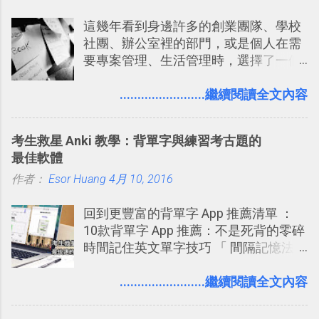
們擁有支援 HTML 5 的瀏覽器！在「
Twitter開始推出一些新功能，尤其是今
這幾年看到身邊許多的創業團隊、學校
Mozilla Demo Studio 」網站提供了讓技
天推出的「 Twitter Blocks 」更是一個
社團、辦公室裡的部門，或是個人在需
術人員交流HTML、CSS、Javascript新
值得一玩的3D視覺化功能，下面就來分
要專案管理、生活管理時，選擇了一個
玩意的園地，而其中一個最新的作品，
享一下我玩這個新功能的一些感想。
叫做「 Trello 」的雲端服務，這到底是
就是「DOOM on the Web」，毀滅戰士
Twitter： http://twitter.com/home
一個什麼樣的管理工具，讓這麼多人都
........................繼續閱讀全文內容
一代的網頁版！ 這款「 DOOM on the
Twitter Blocks：
愛用 Trello ？在電腦玩物上，我也從旁
Web 」採用HTML 5相關技術重建而成
http://explore.twitter.com/ 電腦玩物情
敲側擊的角度，寫過幾篇「 Trello 概
，把原本遊戲的場景與功能搬上瀏覽器
蒐小誌： http://twitter.com/esorhjy
考生救星 Anki 教學：背單字與練習考古題的
念」的管理教學文章： 把 Evernote 當
內，玩家可以免費上網通關！不過目前
Twitter除了自顧自的碎碎念外，你可以
最佳軟體
作 Trello！ Kanbanote 筆記看板管理法
因為技術限制， 主要支援的瀏覽器為
用「Follow」的方式來跟隨其它的使用
作者：
Esor Huang
Google Drive 變身 Trello ！幫雲端硬碟
4月 10, 2016
Firefox 4 和Safari ，而 Google Chrome
者，只要進入該使用者的個人頁面，然
建立專案看板 但是，我自己也一直使用
執行上可能會有些問題。
後在最上方按下﹝Follow﹞即可。 這種
回到更豐富的背單字 App 推薦清單 ：
著 Trello ，卻還沒有在電腦玩物上寫過
跟隨者、被跟隨者的概念是Twitter另一
10款背單字 App 推薦：不是死背的零碎
一篇完整的介紹！雖然錯過了幾年前第
個非常好玩的地方 ，所以 這次的
時間記住英文單字技巧 「 間隔記憶法
一時間推薦 Trello 的時機，但在這段時
Twitter Blocks很強調這個人際網路的概
」，是指透過特定時間的反覆記憶，把
間的使用經驗下，剛好可以讓我整理沉
念 ，如果說這一次的Twitter Blocks的
短期記憶變成長期記憶。 舉例來說我今
........................繼續閱讀全文內容
澱自己的使用方法，歸納出「 為什麼值
3D視圖有什麼用途的話，就是 它可以讓
天記住一個單字，相關一兩天之後我可
得試試看 Trello 的關鍵特色 」，然後轉
你非常方便、好玩、即興的擴展你的
能快要忘記，這時再次複習，記憶就增
化成這篇文章深入淺出的 Trello 上手教
Twit...