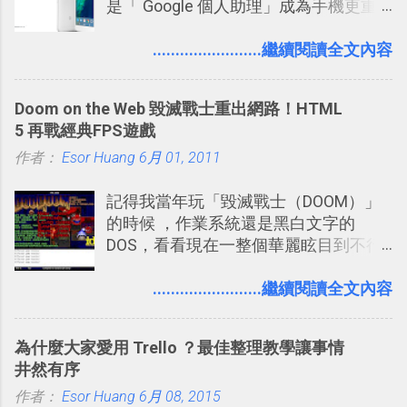
是「 Google 個人助理」成為手機更重
自由也很有趣的一個地方，我可以無拘
要且更有用的功能，有國外媒體稱：
無束的在上面塑造、表現我自己，或是
「這是他使用過最聰明的一台智慧型手
........................繼續閱讀全文內容
利用Twitter來嘗試各種可能。例如 目前
機。」 「 Google 個人助理」有更人性
我試圖將自己的Twitter打造成「 小電腦
化的應答方式，可以解答我們的各種詢
玩物 」的型態 ，我會在上面持續的丟一
Doom on the Web 毀滅戰士重出網路！HTML
問、可以找出特殊的照片、可以規劃我
些軟體更新、網站服務的資訊，未來也
5 再戰經典FPS遊戲
們的行程，也能幫我們安排時間。 其實
很想試試看是否能加入短評，或者對於
作者：
Esor Huang
如果單從後面幾個「功能面」來看， 這
6月 01, 2011
電腦玩物介紹過的資訊作補充，讓我的
些「 智慧型 Google 助理 」功能早已經
Twitter可以作為簡單的、即時的、隨想
記得我當年玩「毀滅戰士（DOOM）」
內建在我們的 Google 系統中，甚至大
的 碎碎念版電腦玩物 。不過你不需要像
的時候 ，作業系統還是黑白文字的
多在 Android 與 iPhone 手機上都能使
我這麼認真，因為 我也很喜歡在Twitter
DOS，看看現在一整個華麗眩目到不行
用。
上面看到各種突如其來的生活雜感、毫
的各種第一人稱射擊遊戲，但做為我玩
無來由的牢騷困擾，因為這些碎碎念就
過的第一款 FPS遊戲 （應該也是世界上
........................繼續閱讀全文內容
好像把大家的生活用一種很自然無隔
的FPS鼻祖？），DOOM的刺激記憶與
閡、但又基本上不互相打擾的方式結合
興奮之情卻不會忘記，即使從現在眼光
在一起了 。 講了那麼多，其實類似
為什麼大家愛用 Trello ？最佳整理教學讓事情
來看DOOM的畫面簡直慘不忍睹，但如
Twitter的服務目前並不少見，台灣
井然有序
果重新拿起電鋸闖蕩在血腥的迷宮中，
Buboo 、大陸的 飯否 都是很優秀的
作者：
Esor Huang
想必還是會有一番美好的回味。 還好我
6月 08, 2015
Twitter型服務，而最近一向簡約的