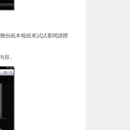
你下載幾份紙本報紙來試試看閱讀體
內容。