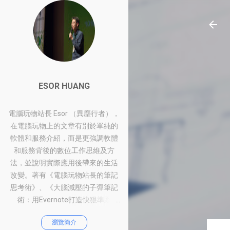
ESOR HUANG
電腦玩物站長 Esor （異塵行者），
在電腦玩物上的文章有別於單純的
軟體和服務介紹，而是更強調軟體
和服務背後的數位工作思維及方
法，並說明實際應用後帶來的生活
改變。著有《電腦玩物站長的筆記
思考術》、《大腦減壓的子彈筆記
術：用Evernote打造快狠準系
統》、《比別人快一步的Google工
瀏覽簡介
作術：從職場到人生的100個聰明