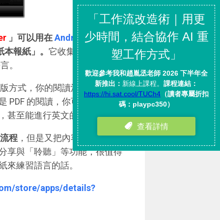
er
」可以用在
Android
與
「紙本報紙」。
它收集了世界各地
語言。
傳統排版方式，你的閱讀流程就跟在紙
 PDF 的閱讀，你可以隨時點進
，甚至能進行英文的語音朗讀。
流程
，但是又把內容拆解出
適合
分享與「聆聽」等功能，很值得
紙來練習語言的話。
com/store/apps/details?