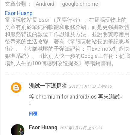
文章分類：
Android
google chrome
Esor Huang
電腦玩物站長 Esor （異塵行者），在電腦玩物上的
文章有別於單純的軟體和服務介紹，而是更強調軟體
和服務背後的數位工作思維及方法，並說明實際應用
後帶來的生活改變。著有《電腦玩物站長的筆記思考
術》、《大腦減壓的子彈筆記術：用Evernote打造快
狠準系統》、《比別人快一步的Google工作術：從職
場到人生的100個聰明改造提案》等暢銷書籍。
測試一下這是啥
2013年1月11日 上午9:16
留
等 chromium for android/ios 再來測試=
言
=
回覆
Esor Huang
2013年1月11日 上午9:21