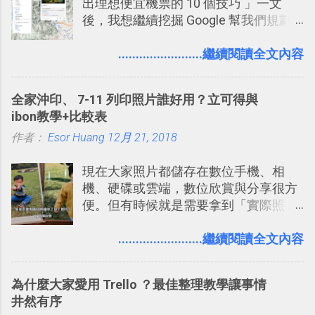
出理想便宜機票的 10 個技巧 」一文
2. 「 有效率 」：但是 Slack 的頻道、群
後，我想繼續挖掘 Google 幫我們規劃
組機制讓茶水間的聊天，不會干擾工作
自助旅行的潛力。 今天這篇文章，就深
的討論，並且星號與釘選功能讓每個同
入的來聊聊 Google 的「我的地圖」服
........................繼續閱讀全文內容
事可以從聊天中記錄重點。 3. 「 有彈性
務，這是一個可以讓我們「自訂地圖」
」： Slack 的架構可以讓每一個團隊設
的工具 ，在地圖上任意繪製地標、路
計出符合自己需求的通訊平台， Slack
全家沖印、 7-11 列印照片誰好用？立可得與
線，對商務需求來說可以打造出一張一
的軟體則讓同事可以在任何地方和公司
ibon教學+比較表
張資料地圖（例如我之前在製作一本新
保持聯繫。 如果你需要中文版的同類平
作者：
Esor Huang
書時建立的「 台灣推薦空拍地點地圖
12月 21, 2018
台，可以參考： JANDI 高效率團隊通訊
」），對生活需求來說，則可以讓我們
平台完整教學，比 Slack 更適合中文用
現在大家照片都儲存在數位手機、相
規劃自助旅行路線！ Google 「我的地
戶 。 2017/3 新增 ： Sortd for Slack：
機、硬碟或雲端，數位欣賞與分享很方
圖」在規劃自助旅行路線時可以解決許
改造 Slack 討論串介面變成專案任務排
便。但有時候就是需要拿到「實際照
多問題： 國外地點名稱地址常常難懂，
程看板
片」，例如： 小朋友學校的勞作作業 想
用自訂地圖就能自己取一個好辨識的名
要製作家庭相框 用照片來當小禮物 把照
........................繼續閱讀全文內容
稱。 在規劃路線之外，自訂地圖還能補
片貼在紙本手帳上 這時候，有什麼方法
充許多旅遊圖文資料，讓這張地圖就是
可以快速把數位照片「洗」成實體照
旅遊手冊。 好看的自訂地圖一方面旅行
為什麼大家愛用 Trello ？最佳整理教學讓事情
片？而且最好能不花時間、立即拿到、
時帶來好心情，二方面事後就是最好的
井然有序
價格也不貴呢？ 如果家裡沒有印表機
旅遊回憶之一。 自訂地圖還能跟朋友共