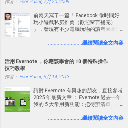
作者：
Esor Huang
你」的內容，決定要不要讓其他朋友看
7月 30, 2009
到這些標籤。 具體來說，朋友如果把你
前兩天寫了一篇「 Facebook 偷時間好
標籤在他的訊息中，或是想把你標籤在
玩小遊戲私房推薦（歡迎留言補充）
相片圖片裡，現在你都多了一個「事先
」，發現有不少電腦玩物的讀者因此開
審查」的機制，可以決定這些你被標籤
始加入Facebook。整體來說，
的內容可不可以出現在你的個人檔案塗
Facebook確 實是目前最好的社群、社
........................繼續閱讀全文內容
鴉牆上，從而禁止可能的祕密被你其他
交服務之一，它優秀的互動配對機制，
朋友看到。 當然，這也可以最大程度的
讓你可以在Facebook中體驗到最即時而
杜絕遊戲、廣告討厭的標籤行為。
活用 Evernote ，你應該學會的 10 個特殊操作
有趣的交友聯繫： 例如你可以看到朋友
技巧教學
又加入了哪個社團？某位好友又出現在
作者：
Esor Huang
哪張相片中？或者有哪些朋友正熱衷於
5月 14, 2013
哪個遊戲？但也正因為如此，Facebook
請對 Evernote 有興趣的朋友，直接參考
如何分析使用你的個人資料而達到這種
2025 年最新文章 ： Evernote 過去一年
社群效果？則是很多人感到疑慮的部
我的 5 大常用新功能：把待辦清單、AI
份，也是惡意程式有可能利用的部份 。
辨識、長專案筆記裝進第二大腦 新功能
最新版Facebook隱私設定補充說明：
介紹文章： 把不同筆記中的待辦清單統
........................繼續閱讀全文內容
從Facebook隱私設定全新簡化介面設計
一管理！ Evernote 強化原本已經很好用
中看權限控管重點 我個人是推薦大家來