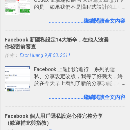
拉長時間練習，就能讓一個東西成為腦
旅行？我的 Trello 行程計畫使用技巧教
的是：如果我們不是懂程式設計的工程
海中更深刻的記憶。 問題是，當我們一
學 2017/7 新增： 如何讓 Trello 列表與
師， 一般人要怎麼快速上手 OpenAI
次要記住 1000 個英文單字，或是一次
卡片不再落落長？專案管理的5個關鍵
（ChatGPT） 的 Codex 工具？ 如何用
........................繼續閱讀全文內容
要準備數百個考試問題時，自己手動進
技巧 2017/8/23 新增 ： 如何用 Trello 做
這個 AI 助理，協助我們處理電腦硬碟資
行間隔記憶法的練習不是很累嗎？所以
子彈筆記？我的 Trello GTD 方法範例看
料夾中的工作文件、任務成果，進一步
就有了自動化的工具，幫助我們管理要
板分享
Facebook 新隱私設定14大祕辛，在他人洩漏
打造一個更自動化的電腦工作流程。
練習的記憶卡片，自動規劃要延期複習
你秘密前審查
的卡片，每天自動產生記憶練習題，這
作者：
Esor Huang
9月 03, 2011
樣的軟體中最受好評的，或許就是今天
要推薦的 「 Anki 」 。
Facebook 上週開始進行一系列的隱
私、分享設定改版，我等了好幾天，終
於在今天早上看到了新的分享功能，相
信台灣用戶大多數應該也都已經可以使
用新版的分享功能與隱私設定。 嚴格來
........................繼續閱讀全文內容
說，這次新版設定大多數都是以前就有
的功能，只是現在換到比較好操作的位
Facebook 個人用戶隱私設定心得完整分享
置。不過有一項很實用的設定是新增
（歡迎補充與指教）
的， 那就是可以 事先審查 朋友「標籤