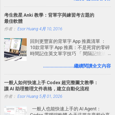
我都喜歡用 Gemini Notebook 作第一階
化成這篇文章深入淺出的 Trello 上手教
段的整理，整理好後再交給 ChatGPT 或
學。 2015/6/13 新增： 免費專案管理軟
考生救星 Anki 教學：背單字與練習考古題的
Codex 這樣的 AI 工作作進階處理。
體推薦！困難計畫簡單管理 13 種工具
最佳軟體
2016 年新增 ： 如何將 Trello 切換到繁
作者：
Esor Huang
4月 10, 2016
體中文版？網頁 App 全中文化
2016/7/7 新增 ： 如何活用 Trello 記
回到更豐富的背單字 App 推薦清單 ：
帳？我的理財計畫心得與看板範本
10款背單字 App 推薦：不是死背的零碎
2016/7/13 新增： 如何將網頁資料快速
時間記住英文單字技巧 「 間隔記憶法
剪貼到 Trello？收集專案資料技巧
」，是指透過特定時間的反覆記憶，把
2016/8 新增： Trello 開放「強化功能」
短期記憶變成長期記憶。 舉例來說我今
........................繼續閱讀全文內容
讓免費用戶串聯 Evernote 等雲端服務
天記住一個單字，相關一兩天之後我可
2016/8 新增 ： Trello 卡片自訂欄位密
能快要忘記，這時再次複習，記憶就增
技！最想要的強大 Trello 客製化範例教
一般人如何快速上手 Codex 超完整圖文教學：
強；然後下次快要忘記可能變成相隔一
學 2016/11 新增： [時間技客-7] 重要緊
讓 AI 助理整理文件表格，建立自動化流程
個禮拜，這時再次複習，就能把記憶強
急時間管理四象限在 Trello 活用與範本
作者：
Esor Huang
化，讓記憶延長到可能半個月；那時候
5月 01, 2026
下載 2017/2 新增 ： Trello 團隊如何使
再做一次複習，或許我們就擁有了接下
用 Trello？ 8個專案排程協作重點技巧
一般人也能快速上手的 AI Agent：
來一個月的記憶長度！就這樣反覆慢慢
2017/6 新增： 如何用 Trello 規劃自助
Codex 電腦端軟體 今天這篇文章想分享