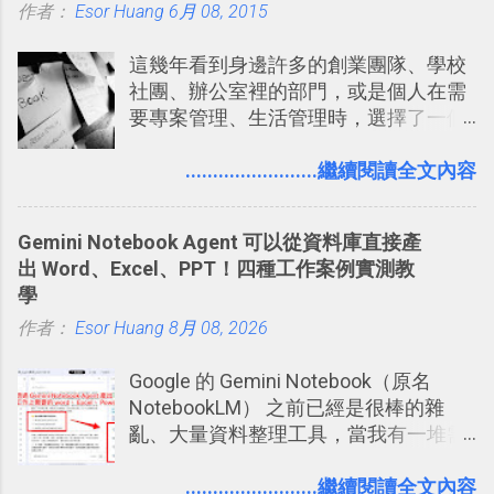
作者：
Esor Huang
（或是沒有好的印表機），又不想跑照
6月 08, 2015
享合作，讓彼此都能在手機上查看這次
相館，那麼這時候 「便利商店」同樣也
旅行地圖。
這幾年看到身邊許多的創業團隊、學校
提供了印照片的服務 ，而且價格不貴，
社團、辦公室裡的部門，或是個人在需
可以立即拿到，操作流程也十分簡單。
要專案管理、生活管理時，選擇了一個
之前我在電腦玩物分享過：「 不需買印
叫做「 Trello 」的雲端服務，這到底是
表機也免隨身碟， 7-11 全家雲端列印超
一個什麼樣的管理工具，讓這麼多人都
........................繼續閱讀全文內容
方便教學 」。這篇文章則從印照片出
愛用 Trello ？在電腦玩物上，我也從旁
發： 同樣的不需買印表機、不需隨身
敲側擊的角度，寫過幾篇「 Trello 概
碟，就能快速印出高品質的照片成品。
Gemini Notebook Agent 可以從資料庫直接產
念」的管理教學文章： 把 Evernote 當
出 Word、Excel、PPT！四種工作案例實測教
作 Trello！ Kanbanote 筆記看板管理法
學
Google Drive 變身 Trello ！幫雲端硬碟
作者：
Esor Huang
建立專案看板 但是，我自己也一直使用
8月 08, 2026
著 Trello ，卻還沒有在電腦玩物上寫過
Google 的 Gemini Notebook（原名
一篇完整的介紹！雖然錯過了幾年前第
NotebookLM） 之前已經是很棒的雜
一時間推薦 Trello 的時機，但在這段時
亂、大量資料整理工具，當我有一堆需
間的使用經驗下，剛好可以讓我整理沉
要抓出相關重點的研究資料，或是有大
澱自己的使用方法，歸納出「 為什麼值
量格式不一的混亂工作文件需要彙整，
........................繼續閱讀全文內容
得試試看 Trello 的關鍵特色 」，然後轉