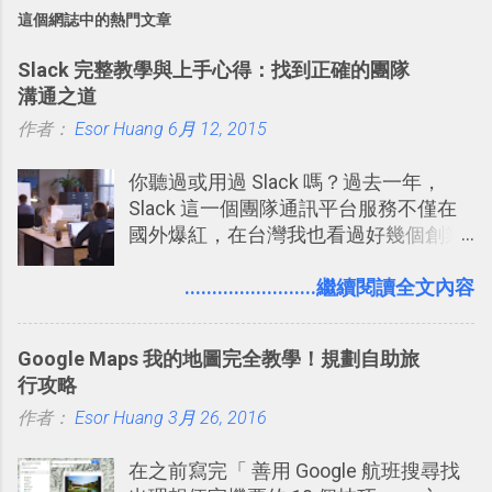
這個網誌中的熱門文章
Slack 完整教學與上手心得：找到正確的團隊
溝通之道
作者：
Esor Huang
6月 12, 2015
你聽過或用過 Slack 嗎？過去一年，
Slack 這一個團隊通訊平台服務不僅在
國外爆紅，在台灣我也看過好幾個創業
團隊使用 Slack 來做公司內部的訊息管
理，到底 Slack 有什麼魅力？它是不是
........................繼續閱讀全文內容
比起 LINE 或 Facebook 或 Email 更能有
效率的管理團隊溝通呢？我自己今年也
Google Maps 我的地圖完全教學！規劃自助旅
有機會在一個專案合作中使用了 Slack
行攻略
一段時間，我覺得它吸引人之處有三
作者：
Esor Huang
點： 1. 「 很有趣 」： Slack 裡擁有跟
3月 26, 2016
LINE 或 Facebook 一樣易於讓公司同事
在之前寫完「 善用 Google 航班搜尋找
聊天打屁、傳送有趣影音圖文的功能。