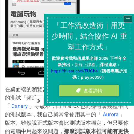
在桌面端的瀏覽器中， Google Chrome 有各式各樣
的測試「頻道」，如果你想嘗試新鮮的功能可以安裝
「
Canary
」等版本；而 Firefox 也同樣有著幾種不同
的測試版本，我自己就常常使用其中的「
Aurora
」
版本。雖然說正式版本會比測試版本穩定，但只要你
的電腦中用起來沒問題，
那麼測試版本裡可能有更快