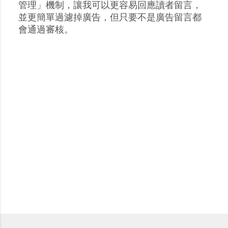
張
管理」機制，讓我可以更容易回應讀者留言，
貼
並更簡單過濾掉廣告，但只要不是廣告留言都
留
會通過審核。
言