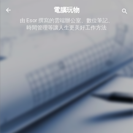
跳到主要內容
電腦玩物
由 Esor 撰寫的雲端辦公室、數位筆記、
時間管理等讓人生更美好工作方法