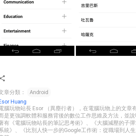
文章分類：
Android
Esor Huang
電腦玩物站長 Esor （異塵行者），在電腦玩物上的文
而是更強調軟體和服務背後的數位工作思維及方法，並說
著有《電腦玩物站長的筆記思考術》、《大腦減壓的子彈筆記
系統》、《比別人快一步的Google工作術：從職場到人