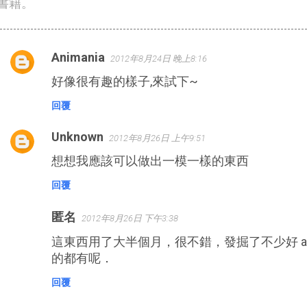
書籍。
Animania
2012年8月24日 晚上8:16
留
好像很有趣的樣子,來試下~
言
回覆
Unknown
2012年8月26日 上午9:51
想想我應該可以做出一模一樣的東西
回覆
匿名
2012年8月26日 下午3:38
這東西用了大半個月，很不錯，發掘了不少好 app
的都有呢．
回覆