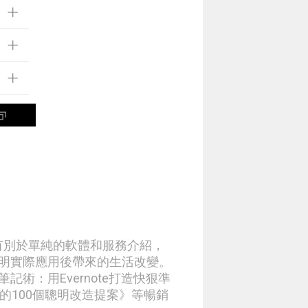
章有別於單純的軟體和服務介紹，
明實際應用後帶來的生活改變。
術：用Evernote打造快狠準
生的100個聰明改造提案》等暢銷