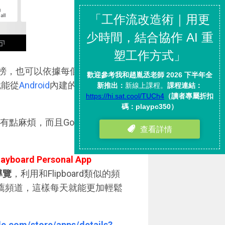
類排行榜，也可以依據每個類別過濾出
就能從
Android
內建的Google Play
點麻煩，而且Google Play也沒
layboard Personal App
導覽
，利用和Flipboard類似的頻
推薦頻道，這樣每天就能更加輕鬆
gle.com/store/apps/details?