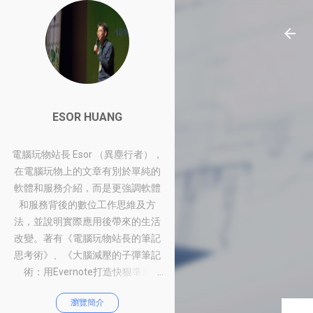
ESOR HUANG
電腦玩物站長 Esor （異塵行者），
在電腦玩物上的文章有別於單純的
軟體和服務介紹，而是更強調軟體
和服務背後的數位工作思維及方
法，並說明實際應用後帶來的生活
改變。著有《電腦玩物站長的筆記
思考術》、《大腦減壓的子彈筆記
術：用Evernote打造快狠準系
統》、《比別人快一步的Google工
瀏覽簡介
作術：從職場到人生的100個聰明