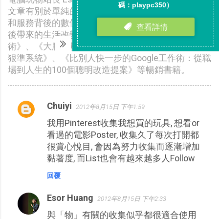
文章有別於單純的軟體和服務介紹，而是更強調軟體
和服務背後的數位工作思維及方法，並說明實際應用
後帶來的生活改變。著有《電腦玩物站長的筆記思考
術》、《大腦減壓的子彈筆記術：用Evernote打造快
狠準系統》、《比別人快一步的Google工作術：從職
場到人生的100個聰明改造提案》等暢銷書籍。
Chuiyi
2012年8月15日 下午1:59
留
我用Pinterest收集我想買的玩具, 想看or
言
看過的電影Poster, 收集久了每次打開都
很賞心悅目, 會因為努力收集而逐漸增加
黏著度, 而List也會有越來越多人Follow
回覆
Esor Huang
2012年8月15日 下午2:33
與「物」有關的收集似乎都很適合使用