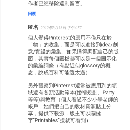
作者已經移除這則留言。
回覆
匿名
2012年8月16日 下午4:57
個人覺得Pinterest的應用不僅只在於
「物」的收集，而是可以進接到idea/創
意/實踐的彙集。如果懂得調配自己的版
面，其實每個圖檔都可以是一個圖示化
的彙編詞條（有點近似glossory的概
念，說成百科可能還太過）
另外觀察到Pinterest還常被應用到的領
域還有各類活動範本(婚禮規劃、Party
等等)與教育（個人看過不少小學老師的
帳戶，她們把自己的教材資源貼上分
享，提供下載源，版主可以關鍵
字"Printables"搜就可看到）