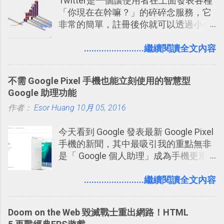
Twitter是一個讓使用者在上面發表各種
品：「 King of Thieves 」，這是一款
「你現在在幹嘛？」的碎碎念服務，它
玩法與眾不同的 PVP 偷竊對戰遊戲 。
非常的簡單，註冊後你就可以透過小小
的視窗發表任何不超過140個字元的短
文，你可以真的在上面說明你在做什
........................繼續閱讀全文內容
麼，你也可以利用它來發表很短很短的
想法或評論，你當然可以透過它來發表
不需 Google Pixel 手機也能立刻使用的智慧型
牢騷，或許你也想要透過Twitter來詢問
Google 助理功能
什麼事情。各式各樣被發表的
作者：
Esor Huang
「twitter」會像資訊之河一樣在首頁、
10月 05, 2016
各個使用者ˋ追隨者之間穿流不息，但是
今天看到 Google 發表最新 Google Pixel
不管是採用什麼樣的方式利用Twitter，
手機的新聞，其中最吸引我的重點無非
沒有人會有意見，這是我覺得Twitter很
是「 Google 個人助理」成為手機更重
自由也很有趣的一個地方，我可以無拘
要且更有用的功能，有國外媒體稱：
無束的在上面塑造、表現我自己，或是
「這是他使用過最聰明的一台智慧型手
........................繼續閱讀全文內容
利用Twitter來嘗試各種可能。例如 目前
機。」 「 Google 個人助理」有更人性
我試圖將自己的Twitter打造成「 小電腦
化的應答方式，可以解答我們的各種詢
玩物 」的型態 ，我會在上面持續的丟一
Doom on the Web 毀滅戰士重出網路！HTML
問、可以找出特殊的照片、可以規劃我
些軟體更新、網站服務的資訊，未來也