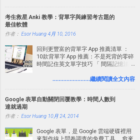
愛用 Trello ？在電腦玩物上，我也從旁
Web 」採用HTML 5相關技術重建而成
http://explore.twitter.com/ 電腦玩物情
敲側擊的角度，寫過幾篇「 Trello 概
，把原本遊戲的場景與功能搬上瀏覽器
蒐小誌： http://twitter.com/esorhjy
考生救星 Anki 教學：背單字與練習考古題的
念」的管理教學文章： 把 Evernote 當
內，玩家可以免費上網通關！不過目前
Twitter除了自顧自的碎碎念外，你可以
最佳軟體
作 Trello！ Kanbanote 筆記看板管理法
因為技術限制， 主要支援的瀏覽器為
用「Follow」的方式來跟隨其它的使用
作者：
Esor Huang
Google Drive 變身 Trello ！幫雲端硬碟
4月 10, 2016
Firefox 4 和Safari ，而 Google Chrome
者，只要進入該使用者的個人頁面，然
建立專案看板 但是，我自己也一直使用
執行上可能會有些問題。
後在最上方按下﹝Follow﹞即可。 這種
回到更豐富的背單字 App 推薦清單 ：
著 Trello ，卻還沒有在電腦玩物上寫過
跟隨者、被跟隨者的概念是Twitter另一
10款背單字 App 推薦：不是死背的零碎
一篇完整的介紹！雖然錯過了幾年前第
個非常好玩的地方 ，所以 這次的
時間記住英文單字技巧 「 間隔記憶法
一時間推薦 Trello 的時機，但在這段時
Twitter Blocks很強調這個人際網路的概
」，是指透過特定時間的反覆記憶，把
間的使用經驗下，剛好可以讓我整理沉
念 ，如果說這一次的Twitter Blocks的
短期記憶變成長期記憶。 舉例來說我今
........................繼續閱讀全文內容
澱自己的使用方法，歸納出「 為什麼值
3D視圖有什麼用途的話，就是 它可以讓
天記住一個單字，相關一兩天之後我可
得試試看 Trello 的關鍵特色 」，然後轉
你非常方便、好玩、即興的擴展你的
能快要忘記，這時再次複習，記憶就增
化成這篇文章深入淺出的 Trello 上手教
Twit...
Google 表單自動關閉回覆教學：時間人數到
強；然後下次快要忘記可能變成相隔一
學。 2015/6/13 新增： 免費專案管理軟
達就過期
個禮拜，這時再次複習，就能把記憶強
體推薦！困難計畫簡單管理 13 種工具
作者：
Esor Huang
化，讓記憶延長到可能半個月；那時候
10月 24, 2014
2016 年新增 ： 如何將 Trello 切換到繁
再做一次複習，或許我們就擁有了接下
體中文版？網頁 App 全中文化
Google 表單，是 Google 雲端硬碟裡用
來一個月的記憶長度！就這樣反覆慢慢
2016/7/7 新增 ： 如何活用 Trello 記
來製作線上問卷調查的免費工具。 愈來
拉長時間練習，就能讓一個東西成為腦
帳？我的理財計畫心得與看板範本