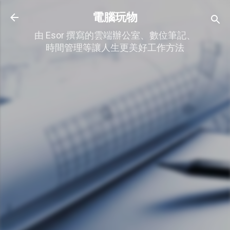
跳到主要內容
電腦玩物
由 Esor 撰寫的雲端辦公室、數位筆記、
時間管理等讓人生更美好工作方法