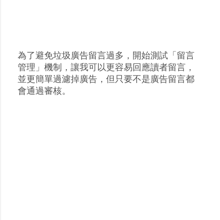
為了避免垃圾廣告留言過多，開始測試「留言
張
管理」機制，讓我可以更容易回應讀者留言，
貼
並更簡單過濾掉廣告，但只要不是廣告留言都
留
會通過審核。
言