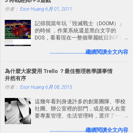
5 再戰經典FPS遊戲
們的行程，也能幫我們安排時間。 其實
很想試試看是否能加入短評，或者對於
作者：
Esor Huang
如果單從後面幾個「功能面」來看， 這
6月 01, 2011
電腦玩物介紹過的資訊作補充，讓我的
些「 智慧型 Google 助理 」功能早已經
Twitter可以作為簡單的、即時的、隨想
記得我當年玩「毀滅戰士（DOOM）」
內建在我們的 Google 系統中，甚至大
的 碎碎念版電腦玩物 。不過你不需要像
的時候 ，作業系統還是黑白文字的
多在 Android 與 iPhone 手機上都能使
我這麼認真，因為 我也很喜歡在Twitter
DOS，看看現在一整個華麗眩目到不行
用。
上面看到各種突如其來的生活雜感、毫
的各種第一人稱射擊遊戲，但做為我玩
無來由的牢騷困擾，因為這些碎碎念就
過的第一款 FPS遊戲 （應該也是世界上
........................繼續閱讀全文內容
好像把大家的生活用一種很自然無隔
的FPS鼻祖？），DOOM的刺激記憶與
閡、但又基本上不互相打擾的方式結合
興奮之情卻不會忘記，即使從現在眼光
在一起了 。 講了那麼多，其實類似
為什麼大家愛用 Trello ？最佳整理教學讓事情
來看DOOM的畫面簡直慘不忍睹，但如
Twitter的服務目前並不少見，台灣
井然有序
果重新拿起電鋸闖蕩在血腥的迷宮中，
Buboo 、大陸的 飯否 都是很優秀的
作者：
Esor Huang
想必還是會有一番美好的回味。 還好我
6月 08, 2015
Twitter型服務，而最近一向簡約的
們擁有支援 HTML 5 的瀏覽器！在「
Twitter開始推出一些新功能，尤其是今
這幾年看到身邊許多的創業團隊、學校
Mozilla Demo Studio 」網站提供了讓技
天推出的「 Twitter Blocks 」更是一個
社團、辦公室裡的部門，或是個人在需
術人員交流HTML、CSS、Javascript新
值得一玩的3D視覺化功能，下面就來分
要專案管理、生活管理時，選擇了一個
玩意的園地，而其中一個最新的作品，
享一下我玩這個新功能的一些感想。
叫做「 Trello 」的雲端服務，這到底是
就是「DOOM on the Web」，毀滅戰士
Twitter： http://twitter.com/home
一個什麼樣的管理工具，讓這麼多人都
........................繼續閱讀全文內容
一代的網頁版！ 這款「 DOOM on the
Twitter Blocks：