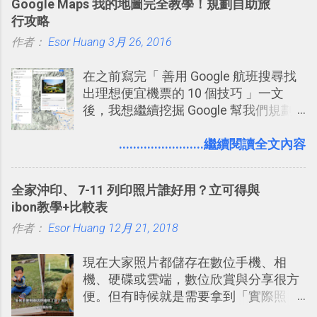
Google Maps 我的地圖完全教學！規劃自助旅
有機會在一個專案合作中使用了 Slack
行攻略
一段時間，我覺得它吸引人之處有三
作者：
Esor Huang
點： 1. 「 很有趣 」： Slack 裡擁有跟
3月 26, 2016
LINE 或 Facebook 一樣易於讓公司同事
在之前寫完「 善用 Google 航班搜尋找
聊天打屁、傳送有趣影音圖文的功能。
出理想便宜機票的 10 個技巧 」一文
2. 「 有效率 」：但是 Slack 的頻道、群
後，我想繼續挖掘 Google 幫我們規劃
組機制讓茶水間的聊天，不會干擾工作
自助旅行的潛力。 今天這篇文章，就深
的討論，並且星號與釘選功能讓每個同
入的來聊聊 Google 的「我的地圖」服
........................繼續閱讀全文內容
事可以從聊天中記錄重點。 3. 「 有彈性
務，這是一個可以讓我們「自訂地圖」
」： Slack 的架構可以讓每一個團隊設
的工具 ，在地圖上任意繪製地標、路
計出符合自己需求的通訊平台， Slack
全家沖印、 7-11 列印照片誰好用？立可得與
線，對商務需求來說可以打造出一張一
的軟體則讓同事可以在任何地方和公司
ibon教學+比較表
張資料地圖（例如我之前在製作一本新
保持聯繫。 如果你需要中文版的同類平
作者：
Esor Huang
書時建立的「 台灣推薦空拍地點地圖
12月 21, 2018
台，可以參考： JANDI 高效率團隊通訊
」），對生活需求來說，則可以讓我們
平台完整教學，比 Slack 更適合中文用
現在大家照片都儲存在數位手機、相
規劃自助旅行路線！ Google 「我的地
戶 。 2017/3 新增 ： Sortd for Slack：
機、硬碟或雲端，數位欣賞與分享很方
圖」在規劃自助旅行路線時可以解決許
改造 Slack 討論串介面變成專案任務排
便。但有時候就是需要拿到「實際照
多問題： 國外地點名稱地址常常難懂，
程看板
片」，例如： 小朋友學校的勞作作業 想
用自訂地圖就能自己取一個好辨識的名