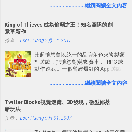
要製作家庭相框 用照片來當小禮物 把照
........................繼續閱讀全文內容
稱。 在規劃路線之外，自訂地圖還能補
片貼在紙本手帳上 這時候，有什麼方法
充許多旅遊圖文資料，讓這張地圖就是
可以快速把數位照片「洗」成實體照
旅遊手冊。 好看的自訂地圖一方面旅行
King of Thieves 成為偷竊之王！知名團隊的創
片？而且最好能不花時間、立即拿到、
時帶來好心情，二方面事後就是最好的
意革新作
價格也不貴呢？ 如果家裡沒有印表機
旅遊回憶之一。 自訂地圖還能跟朋友共
作者：
Esor Huang
（或是沒有好的印表機），又不想跑照
2月 14, 2015
享合作，讓彼此都能在手機上查看這次
相館，那麼這時候 「便利商店」同樣也
旅行地圖。
比起憤怒鳥以統一的品牌角色來複製類
提供了印照片的服務 ，而且價格不貴，
型遊戲，把憤怒鳥變成 賽車 、 RPG 或
可以立即拿到，操作流程也十分簡單。
動作遊戲 。一個曾經爆紅的 App 遊戲開
之前我在電腦玩物分享過：「 不需買印
發團隊，有沒有辦法在成名作之後，再
表機也免隨身碟， 7-11 全家雲端列印超
次推出另外一個足以撼動市場，並且有
........................繼續閱讀全文內容
方便教學 」。這篇文章則從印照片出
著全新顛覆創意的作品呢？現在，或許
發： 同樣的不需買印表機、不需隨身
我們將看到這樣的例子！ 今天要推薦的
碟，就能快速印出高品質的照片成品。
Twitter Blocks視覺遊覽、3D發現，微型部落
是另外一款非常知名系列作「 Cut the
新玩法
Rope （割繩子） 」的開發公司
作者：
Esor Huang
ZeptoLab ，在玩了幾個割繩子變形後，
9月 01, 2007
前幾天推出了他們宣傳已久的全新作