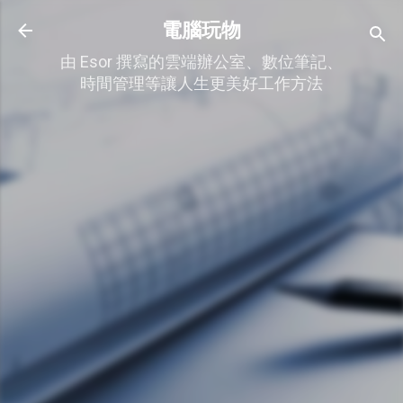
跳到主要內容
電腦玩物
由 Esor 撰寫的雲端辦公室、數位筆記、
時間管理等讓人生更美好工作方法