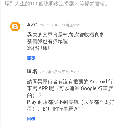
場到人生的100個聰明改造提案》等暢銷書籍。
AZO
2012年7月25日 晚上9:32
留
異大的文章真是棒,每次都收穫良多,
言
新書我也有捧場喔
寫得很棒!
回覆
匿名
2012年7月25日 晚上9:36
請問異塵行者有沒有推薦的 Android 行
事曆 APP 呢（可以連結 Google 行事曆
的）？
Play 商店都找不到美觀（大多都不太好
看）、好用的行事曆 APP
回覆