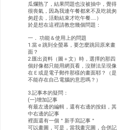
瓜爛熟了，結果問題也沒被抽中，覺得
很喪氣，因為我連午餐都來不及吃就匆
匆趕去，活動結束才吃午餐..…）
於是想在這裡請教您幾個問題：
一． 功能＆使用上的問題
1.當ｅ跳到全螢幕，要怎麼跳回原來畫
面？
2.匯出資料（圖＋文）時，選擇的那四
個好像都只能用網頁看，沒辦法呈現像
在Ｅ或是電子郵件那樣的畫面耶？（是
不能存在自己電腦的意思嗎？）
3.記事本的疑問：
(一)增加記事
有最左邊的編輯，還有右邊的按鈕，其
中右邊的記事
裡面還有一個＂新手寫記事＂
可以畫圖，可是，當我畫完圖，合併記